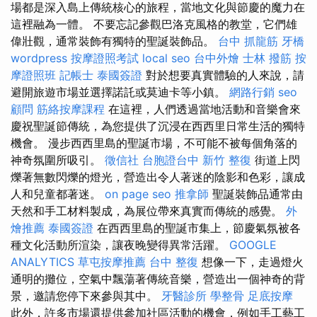
場都是深入島上傳統核心的旅程，當地文化與節慶的魔力在
這裡融為一體。 不要忘記參觀巴洛克風格的教堂，它們雄
偉壯觀，通常裝飾有獨特的聖誕裝飾品。
台中 抓龍筋
牙橋
wordpress
按摩證照考試
local seo
台中外燴
士林 撥筋
按
摩證照班
記帳士
泰國簽證
對於想要真實體驗的人來說，請
避開旅遊市場並選擇諾託或莫迪卡等小鎮。
網路行銷
seo
顧問
筋絡按摩課程
在這裡，人們透過當地活動和音樂會來
慶祝聖誕節傳統，為您提供了沉浸在西西里日常生活的獨特
機會。 漫步西西里島的聖誕市場，不可能不被每個角落的
神奇氛圍所吸引。
徵信社
台胞證台中
新竹 整復
街道上閃
爍著無數閃爍的燈光，營造出令人著迷的陰影和色彩，讓成
人和兒童都著迷。
on page seo
推拿師
聖誕裝飾品通常由
天然和手工材料製成，為展位帶來真實而傳統的感覺。
外
燴推薦
泰國簽證
在西西里島的聖誕市集上，節慶氣氛被各
種文化活動所渲染，讓夜晚變得異常活躍。
GOOGLE
ANALYTICS
草屯按摩推薦
台中 整復
想像一下，走過燈火
通明的攤位，空氣中飄蕩著傳統音樂，營造出一個神奇的背
景，邀請您停下來參與其中。
牙醫診所
學整骨
足底按摩
此外，許多市場還提供參加社區活動的機會，例如手工藝工