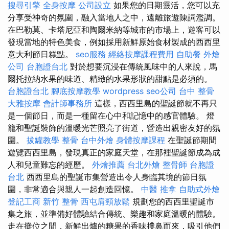
搜尋引擎
全身按摩
公司設立
如果您的日期靈活，您可以充
分享受神奇的氛圍，融入當地人之中，遠離旅遊陳詞濫調。
在巴勒莫、卡塔尼亞和陶爾米納等城市的市場上，遊客可以
發現當地的特色美食，例如採用新鮮原始食材製成的西西里
意大利節日糕點。
seo服務
經絡按摩課程費用
自助餐
外燴
公司
台胞證台北
對於想要沉浸在傳統風味中的人來說，馬
爾托拉納水果的味道、精緻的水果形狀的甜點是必須的。
台胞證台北
腳底按摩教學
wordpress
seo公司
台中 整骨
大雅按摩
會計師事務所
這樣，西西里島的聖誕節就不再只
是一個節日，而是一種留在心中和記憶中的感官體驗。 燈
籠和聖誕裝飾的溫暖光芒照亮了街道，營造出親密友好的氛
圍。
拔罐教學
整骨
台中外燴
身體按摩課程
在聖誕節期間
遊覽西西里島，發現真正的家庭天堂，在那裡聖誕節成為成
人和兒童難忘的經歷。
外燴推薦
台北外燴
整骨師
台胞證
台北
西西里島的聖誕市集營造出令人身臨其境的節日氛
圍，非常適合與親人一起創造回憶。
中醫 推拿
自助式外燴
登記工商
新竹 整骨
西屯肩頸放鬆
規劃您的西西里聖誕市
集之旅，並準備好體驗結合傳統、樂趣和家庭溫暖的體驗。
走在攤位之間，新鮮出爐的糖果的香味撲鼻而來，吸引他們