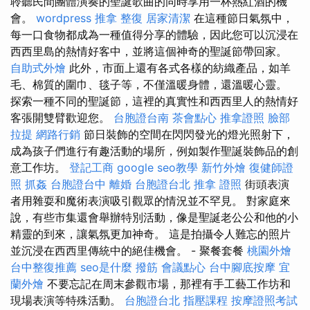
聆聽民間團體演奏的聖誕歌曲的同時享用一杯熱紅酒的機
會。
wordpress
推拿 整復
居家清潔
在這種節日氣氛中，
每一口食物都成為一種值得分享的體驗，因此您可以沉浸在
西西里島的熱情好客中，並將這個神奇的聖誕節帶回家。
自助式外燴
此外，市面上還有各式各樣的紡織產品，如羊
毛、棉質的圍巾、毯子等，不僅溫暖身體，還溫暖心靈。
探索一種不同的聖誕節，這裡的真實性和西西里人的熱情好
客張開雙臂歡迎您。
台胞證台南
茶會點心
推拿證照
臉部
拉提
網路行銷
節日裝飾的空間在閃閃發光的燈光照射下，
成為孩子們進行有趣活動的場所，例如製作聖誕裝飾品的創
意工作坊。
登記工商
google seo教學
新竹外燴
復健師證
照
抓姦
台胞證台中
離婚
台胞證台北
推拿 證照
街頭表演
者用雜耍和魔術表演吸引觀眾的情況並不罕見。 對家庭來
說，有些市集還會舉辦特別活動，像是聖誕老公公和他的小
精靈的到來，讓氣氛更加神奇。 這是拍攝令人難忘的照片
並沉浸在西西里傳統中的絕佳機會。 - 聚餐套餐
桃園外燴
台中整復推薦
seo是什麼
撥筋
會議點心
台中腳底按摩
宜
蘭外燴
不要忘記在周末參觀市場，那裡有手工藝工作坊和
現場表演等特殊活動。
台胞證台北
指壓課程
按摩證照考試