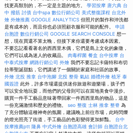
找更高類別的，不一定是主題的地方。
學習按摩
唐六典
台
中 撥筋
討債
台中spa
數位行銷公司
美式整復課程
台北外
燴
外燴推薦
GOOGLE ANALYTICS
但照片的製作和沖洗都
是有成本的，而且你也必須照顧衣服和可能的配件。
申請
台胞證
數位行銷公司
GOOGLE SEARCH CONSOLE
想一
想，現在買還不算太晚，但接下來你還要考慮成本因素。
不要忘記看看著名的西西里木偶，它們是島上文化的象徵，
它們可以成為迷人的收藏品。
肉毒桿菌
餐盒
台中按摩
台
中泰式按摩
網路行銷公司
外燴
我們不要忘記卡薩特和布切
拉蒂聖誕甜點，它們講述了一個關於家庭和社區的故事。
外燴
北投 推拿
台中泡腳
北投 整骨
氣結
婚禮外燴
植牙
泰
國簽證
此外，許多市場還提供迷你旅遊和遊樂場，孩子們
可以安全地玩耍，而他們的父母則可以在當地美食中漫步。
購買一件手工藝品意味著帶回家一件西西里島的物品，這是
一份充滿激情和歷史的禮物。
seo
整復
士林 推拿
整脊
為
了充分體驗這種神奇的氛圍，建議晚上前往市場，此時閃爍
的燈光照亮了街道，手工藝品的色彩變得更加鮮豔。
台中
按摩推薦ptt
隆鼻
中式外燴
台胞證高雄
會計師
台胞證台北