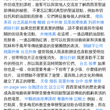
作坊或烹飪課程，遊客可以與當地人交流並了解西西里聖誕
節傳統的秘密。 不要忘記嘗試典型的聖誕甜點，例如布切
拉托和奶油甜餡煎餅卷，它們將征服每個人的味蕾。
撥筋
美容
台北高級外燴
離婚
台中外燴
后里按摩推薦
到府外燴
網路行銷
如果您想要更真實的體驗，請不要錯過與市場相
關的街頭美食活動。
外燴推薦
在這裡，一邊品嚐奶油甜餡
煎餅卷，一邊品嚐熱紅酒，您可以欣賞街頭藝術家和演奏曼
陀林和手風琴等傳統樂器的音樂團體的表演。
關鍵字公司
桃園外燴
台北外燴
儘管我個人既喜歡贈送也喜歡接受明信
片，但寄明信片正在慢慢消失。
數位行銷
我更喜歡手工製
作的明信片，所以我甚至花時間製作它們。
台北 按摩
如果
你也是一樣，你就需要考慮一下你寄了多少張、什麼樣的明
信片。 這些體驗不僅豐富了遊覽，還與島上的文化和傳統
建立了真正的聯繫。
天母 撥筋
苗栗外燴
台中 按摩 整骨
on page seo
台胞證台北
設立公司
西西里城市的歷史廣場
成為當地藝術家舉辦音樂會和回顧聖誕節傳統的戲劇表演的
自然場景。
中醫經絡按摩課程
餐廳外燴
記帳士
例如，在
巴勒莫，聖多梅尼科教堂會舉辦聖誕頌歌合唱音樂會，而在