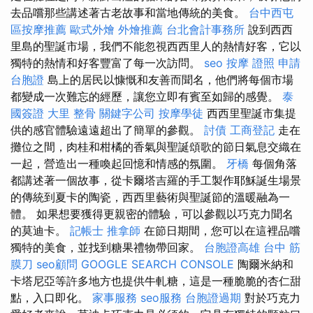
去品嚐那些講述著古老故事和當地傳統的美食。
台中西屯
區按摩推薦
歐式外燴
外燴推薦
台北會計事務所
說到西西
里島的聖誕市場，我們不能忽視西西里人的熱情好客，它以
獨特的熱情和好客豐富了每一次訪問。
seo
按摩 證照
申請
台胞證
島上的居民以慷慨和友善而聞名，他們將每個市場
都變成一次難忘的經歷，讓您立即有賓至如歸的感覺。
泰
國簽證
大里 整骨
關鍵字公司
按摩學徒
西西里聖誕市集提
供的感官體驗遠遠超出了簡單的參觀。
討債
工商登記
走在
攤位之間，肉桂和柑橘的香氣與聖誕頌歌的節日氣息交織在
一起，營造出一種喚起回憶和情感的氛圍。
牙橋
每個角落
都講述著一個故事，從卡爾塔吉羅的手工製作耶穌誕生場景
的傳統到夏卡的陶瓷，西西里藝術與聖誕節的溫暖融為一
體。 如果想要獲得更親密的體驗，可以參觀以巧克力聞名
的莫迪卡。
記帳士
推拿師
在節日期間，您可以在這裡品嚐
獨特的美食，並找到糖果禮物帶回家。
台胞證高雄
台中 筋
膜刀
seo顧問
GOOGLE SEARCH CONSOLE
陶爾米納和
卡塔尼亞等許多地方也提供牛軋糖，這是一種脆脆的杏仁甜
點，入口即化。
家事服務
seo服務
台胞證過期
對於巧克力