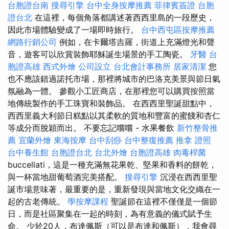
台胞證台南
搜尋引擎
台中全身按摩推薦
菲律賓簽證
台胞
證台北
在這裡，每個角落都講述著西西里島的一段歷史，
因此市場體驗變成了一場即時旅行。
台中西屯區按摩推薦
網路行銷公司
例如，在卡爾塔吉羅，街道上充滿燈光和聲
音，遊客可以欣賞裝飾耶穌誕生場景的手工陶瓷。
牙醫
台
胞證高雄
西式外燴
公司設立
台北會計事務所
居家清潔
您
也不應該錯過諾托市場，那裡將城市的巴洛克美景與節日氣
氛融為一體。 參觀小工匠商店，在那裡您可以購買按照當
地傳統製作的手工珠寶和裝飾品。 在西西里聖誕甜點中，
西西里義大利節日糕點以其柔軟的質地和豐富的蜜餞和杏仁
等成分而脫穎而出。 不要忘記嚐嚐 - 水果餐飲
新竹整骨推
薦
宜蘭外燴
東海按摩
台中刮痧
台中整復推薦
推拿 證照
台中養生館
台胞證台北
台北外燴
台胞證高雄
肉毒桿菌
buccellati，這是一種充滿無花果乾、堅果和香料的餅乾，
與一杯當地甜葡萄酒完美搭配。
搜尋引擎
沉浸在西西里聖
誕市場意味著，最重要的是，重新發現與當地文化交織在一
起的古老傳統。
學按摩課程
聖誕節在這裡不僅僅是一個節
日，而是社區聚集在一起的時刻，為有意義的儀式賦予生
命。 少於20人，布達佩斯（可以是布達和佩斯），我會尋