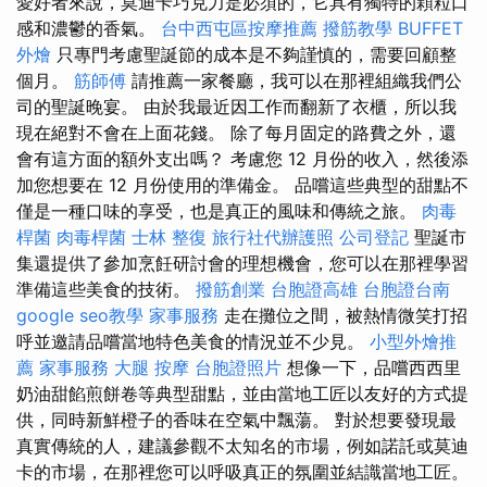
愛好者來說，莫迪卡巧克力是必須的，它具有獨特的顆粒口
感和濃鬱的香氣。
台中西屯區按摩推薦
撥筋教學
BUFFET
外燴
只專門考慮聖誕節的成本是不夠謹慎的，需要回顧整
個月。
筋師傅
請推薦一家餐廳，我可以在那裡組織我們公
司的聖誕晚宴。 由於我最近因工作而翻新了衣櫃，所以我
現在絕對不會在上面花錢。 除了每月固定的路費之外，還
會有這方面的額外支出嗎？ 考慮您 12 月份的收入，然後添
加您想要在 12 月份使用的準備金。 品嚐這些典型的甜點不
僅是一種口味的享受，也是真正的風味和傳統之旅。
肉毒
桿菌
肉毒桿菌
士林 整復
旅行社代辦護照
公司登記
聖誕市
集還提供了參加烹飪研討會的理想機會，您可以在那裡學習
準備這些美食的技術。
撥筋創業
台胞證高雄
台胞證台南
google seo教學
家事服務
走在攤位之間，被熱情微笑打招
呼並邀請品嚐當地特色美食的情況並不少見。
小型外燴推
薦
家事服務
大腿 按摩
台胞證照片
想像一下，品嚐西西里
奶油甜餡煎餅卷等典型甜點，並由當地工匠以友好的方式提
供，同時新鮮橙子的香味在空氣中飄蕩。 對於想要發現最
真實傳統的人，建議參觀不太知名的市場，例如諾託或莫迪
卡的市場，在那裡您可以呼吸真正的氛圍並結識當地工匠。