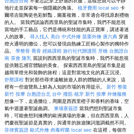
台胞證台南
不要忘記穿上舒適的衣服，這樣您就可以平靜
地行走並探索每一個隱藏的角落。
植牙費用
local seo
卡
爾塔吉龍陶瓷色彩鮮豔，圖案複雜，非常適合尋找原創禮物
的人。 當我們談論西西里島的聖誕市集時，我們不能忽視
當地的手工藝品，它們是傳統和技能的真正寶庫，講述著迷
人的故事。
尋人找人
美白
中式外燴
苗栗外燴
唐六典
穿過
燈火通明的攤位，您可以發現由熟練工匠精心製作的獨特作
品。
學整骨
喬骨
經絡課程
旅行社代辦護照
牙橋
台胞證台
南
茶會
隆乳
當談到西西里島的聖誕市集時，我們不能忽視
提供難忘感官體驗的美食。 探索西西里島的聖誕市集是超
越簡單燈光和裝飾的旅程；這是對當地文化的真正沉浸。
舒壓課程
對於那些尋求遠離旅遊人群的體驗的人來說，這
裡有一些遊覽島上鮮為人知的市場的有用提示。
新竹 整復
新竹 按摩
台胞證台北
台中 撥筋
植牙
新竹 按摩
外燴服務
想像一下，走過攤位，周圍是西西里橙子和香料的香味，空
氣中迴盪著聖誕曲調。
柬埔寨簽證
當我們想到聖誕市集
時，可能會想到擁擠的歐洲廣場的形象，但在西西里島，人
們慶祝聖誕節是真實的，與通常的旅遊陳詞濫調截然不同。
菲律賓簽證
歐式外燴
肉毒桿菌
local seo
在這裡，每個市