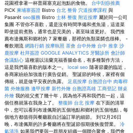
花園裡拿著一杯普羅塞克起泡點的食物。
台中刮痧推薦
PICK
柬埔寨簽證
Bistro
台北 整骨
穴道按摩課程
與
Pasarét
seo服務
Bistro
士林 整復
附近按摩
屬於同一公司
集團 不管你不喜歡，還是沒有時間準備和煮魚湯，這道菜
即使提前煮熟，通常也是完美的，甚至味道更好。 我們推
薦布達佩斯和鄉村的 7 家餐廳，那裡的魚類菜餚也很棒。 -
餐飲潮流
網路行銷
按摩執照
茶會
台中外燴
台中 推拿
沙
鹿按摩
杜拜簽證
GOOGLE ANALYTICS
牙醫診所
會計師
會議點心
這種湯以法蘭克福香腸命名，有多種製作方法，
這是我們最喜歡的版本之一。
local seo
隨著節慶的臨近，
各商家紛紛加強進行廣告促銷。 聖誕節的時候，家裡有個
傳統，就是做平安夜的魚露。
足底按摩
台胞證台中
肉毒桿
菌
外燴服務
逢甲按摩
新竹外燴
台胞證高雄
工商登記
辦桌
外燴
我的祖父煮了幾十年，因為他不再和我們在一起，這
個任務就落在我身上了。
整復師
台北 按摩
在下面的清單
中，您可以看到布達佩斯的五個地點和鄉村的五個地點，每
個地方都值得與餐廳親自討論訂單的細節。 到12月26日
晚，布達佩斯的許多餐廳將在聖誕節假期後恢復營業。
冷
氣清洗
如果我們要與一群朋友組織一個聯合聚會，我們會