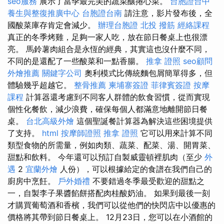
seo服務
展示了當季最完美的蔬菜釀捲心菜。
台胞證台中
養生與整復推廣中心
台胞證台南
請注意，影片發布後，全
國酸菜庫存肯定會減少。
辦理台胞證
北投 撥筋
經絡課程
真正的冬季烤雞，足夠一家人吃，放在節日餐桌上也很漂
亮。 馬鈴薯肉組合是永恆的經典，其實這也沒什麼不同，
不同的是還配了一些酸菜和一點香腸。
推拿 證照
seo顧問
外燴推薦
關鍵字公司
奧利模式比傳統麵包屑簡單得多，但
體驗幾乎超越它。
整骨推薦
柬埔寨簽證
菲律賓簽證
按摩
課程
計算器還考慮到不同客人群體的飲食習慣，從而實現
個性化餐飲，減少浪費，確保每個人都滿意地離開節日餐
桌。
台北高級外燴
這個聖誕餐計算器為解決這些困境提供
了支持。
html
按摩師證照
推拿 證照
它可以用來計算不同
類型食物的所需量，例如肉類、蔬菜、配菜、湯、開胃菜、
甜點和飲料。 今年還可以預訂自製威靈頓裡肌肉（至少
外
遇
2
宜蘭外燴
人份），可以根據給定的食譜在我們自己的
廚房中烹飪。
戶外婚禮
不要錯過冬季最受歡迎的甜點之
一，自製李子果醬餡餅搭配肉桂酸奶油。 如果到最後一刻
才購買葡萄酒和香檳，我們可以從他們的快閃店中以優惠的
價格將其帶到節日餐桌上。 12月23日，您可以在小酒館的