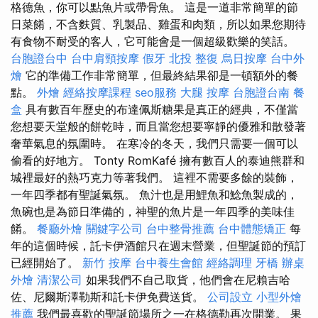
格德魚，你可以點魚片或帶骨魚。 這是一道非常簡單的節
日菜餚，不含麩質、乳製品、雞蛋和肉類，所以如果您期待
有食物不耐受的客人，它可能會是一個超級歡樂的笑話。
台胞證台中
台中肩頸按摩
假牙
北投 整復
烏日按摩
台中外
燴
它的準備工作非常簡單，但最終結果卻是一頓額外的餐
點。
外燴
經絡按摩課程
seo服務
大腿 按摩
台胞證台南
餐
盒
具有數百年歷史的布達佩斯糖果是真正的經典，不僅當
您想要天堂般的餅乾時，而且當您想要寧靜的優雅和散發著
奢華氣息的氛圍時。 在寒冷的冬天，我們只需要一個可以
偷看的好地方。 Tonty RomKafé 擁有數百人的泰迪熊群和
城裡最好的熱巧克力等著我們。 這裡不需要多餘的裝飾，
一年四季都有聖誕氣氛。 魚汁也是用鯉魚和鯰魚製成的，
魚碗也是為節日準備的，神聖的魚片是一年四季的美味佳
餚。
餐廳外燴
關鍵字公司
台中整骨推薦
台中體態矯正
每
年的這個時候，託卡伊酒館只在週末營業，但聖誕節的預訂
已經開始了。
新竹 按摩
台中養生會館
經絡調理
牙橋
辦桌
外燴
清潔公司
如果我們不自己取貨，他們會在尼賴吉哈
佐、尼爾斯澤勒斯和託卡伊免費送貨。
公司設立
小型外燴
推薦
我們最喜歡的聖誕節場所之一在格德勒再次開業。 果