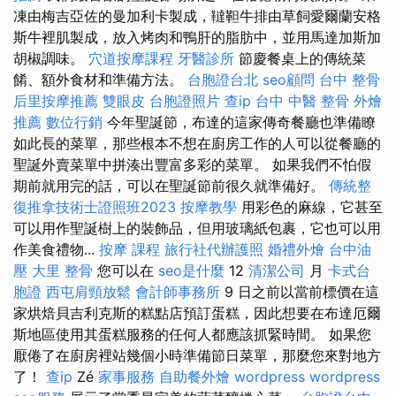
凍由梅吉亞佐的曼加利卡製成，韃靼牛排由草飼愛爾蘭安格
斯牛裡肌製成，放入烤肉和鴨肝的脂肪中，並用馬達加斯加
胡椒調味。
穴道按摩課程
牙醫診所
節慶餐桌上的傳統菜
餚、額外食材和準備方法。
台胞證台北
seo顧問
台中 整骨
后里按摩推薦
雙眼皮
台胞證照片
查ip
台中 中醫 整骨
外燴
推薦
數位行銷
今年聖誕節，布達的這家傳奇餐廳也準備瞭
如此長的菜單，那些根本不想在廚房工作的人可以從餐廳的
聖誕外賣菜單中拼湊出豐富多彩的菜單。 如果我們不怕假
期前就用完的話，可以在聖誕節前很久就準備好。
傳統整
復推拿技術士證照班2023
按摩教學
用彩色的麻線，它甚至
可以用作聖誕樹上的裝飾品，但用玻璃紙包裹，它也可以用
作美食禮物...
按摩 課程
旅行社代辦護照
婚禮外燴
台中油
壓
大里 整骨
您可以在
seo是什麼
12
清潔公司
月
卡式台
胞證
西屯肩頸放鬆
會計師事務所
9 日之前以當前標價在這
家烘焙貝吉利克斯的糕點店預訂蛋糕，因此想要在布達厄爾
斯地區使用其蛋糕服務的任何人都應該抓緊時間。 如果您
厭倦了在廚房裡站幾個小時準備節日菜單，那麼您來對地方
了！
查ip
Zé
家事服務
自助餐外燴
wordpress
wordpress