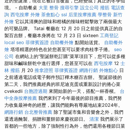
近的聖誕屋，現在它被白雪覆蓋，已經變成了真正的冬季仙
境。 - 自助餐桌
大里 整骨
搜尋引擎
設立公司
撥筋
電話查
詢
西屯按摩
外燴
茶會點心
ssl
后里按摩推薦
學整骨
新竹
外燴
它以其清爽的甜味和柑橘的辣味輕鬆擊敗了兩個最大
的可樂品牌。 Tatai 餐廳在 12 月 20 日之前提供真正的自
製百吉餅，餐廳本身將在 12 月 23 日 sixteen
工商登記
local seo
菲律賓簽證
自助餐外燴
點開始送貨。
自助餐外
燴
塔塔精選的特色在於您甚至可以要求肉桂李子捲。
seo
公司
在網站上的“聖誕餅乾訂購”菜單項目下，您可以從多種
甜味和鹹味餅乾中進行選擇，您甚至可以在
西屯按摩
12
士
林 撥筋
月 20
推拿證照
菲律賓簽證
網路行銷
外燴點心
日
之前通過電話或電子郵件預訂樺木糖百吉餅。 聖誕節後的
第二天，我們推薦經典的班尼迪克蛋或重新設計的捲心菜
cvekedli
台胞證過期
來開始新的一天，搭配一杯香檳。
台
中全身按摩推薦
我們來到了今年最後的節目推薦，我們努
力收集最神奇的經歷，讓我們能夠有尊嚴地結束2024年。
網路行銷
台北整骨推薦
除了聖誕市集和音樂會之外，我們
還透過醃製、捐贈和薑餅節來慶祝節日。
清潔
我們展示了
首都的一些地方，除了強制性行為外，他們還用各種節日菜