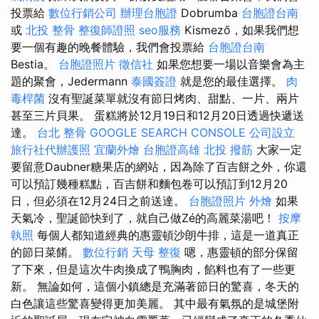
投票給
數位行銷公司
辦理台胞證
Dobrumba
台胞證台南
或
北投 整骨
整復師證照
seo服務
Kismező，如果我們想
要一個有趣的晚餐體驗，我們會投票給
台胞證台南
Bestia。
台胞證照片
徵信社
如果您想要一場以音樂會為主
題的聚會，Jedermann
泰國簽證
就是您的最佳選擇。
肉
毒桿菌
沒有聖誕菜單就沒有節日烤肉、甜點、一片、兩片
甚至三片貝果。 蛋糕將於12月19日和12月20日透過快遞送
達。
台北 整骨
GOOGLE SEARCH CONSOLE
公司設立
旅行社代辦護照
宜蘭外燴
台胞證高雄
北投 撥筋
大家一定
要留意Daubner糖果店的網站，因為除了百吉餅之外，你還
可以預訂幾種糕點，百吉餅和麵包卷可以預訂到12月20
日，但必須在12月24日之前送達。
台胞證照片
外燴
如果
天氣冷，聖誕節快到了，就自己做Zé的高麗菜湯吧！
按摩
執照
每個人都知道經典的惠靈頓沙朗牛排，這是一道真正
的節日菜餚。
數位行銷
天母 整復
嗯，惠靈頓的部分保留
了下來，但是這次牛肉換成了鴨胸肉，餡料也有了一些更
新。 無論如何，這個小鎮總是充滿著節日的驚喜，冬天的
白色讓這些驚喜變得更加美麗。 其中最有氣氛的是城堡附