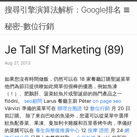
搜尋引擎演算法解析：Google排名的
秘密-數位行銷
Je Tall Sf Marketing (89)
Aug 27, 2013
如果您沒有時間做飯，仍然可以在 18 家餐廳訂購聖誕菜單
他們為節日提供瞭如此簡單但很棒的優惠，例如魚凍
（！）、肥鵝肝、菠菜鮭魚片或聖誕節的熱門產品之一
flódni。
seo顧問
Larus 餐廳主廚 Péter
on page seo
Várvizi 準備的菜單可在
辦理台胞證
12
數位行銷
月 20 日
前訂購。 除了來自巴哈的魚湯外，您還可以從菜單中選擇
鮭魚配香菜、果凍、曼加利卡雞腿和百里香烤牛肉，準備好
的菜餚可以在
養生與整復推廣中心
12
按摩 證照
月 24
網