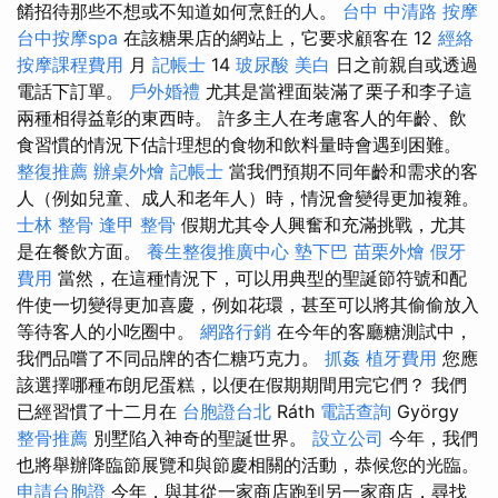
餚招待那些不想或不知道如何烹飪的人。
台中 中清路 按摩
台中按摩spa
在該糖果店的網站上，它要求顧客在 12
經絡
按摩課程費用
月
記帳士
14
玻尿酸
美白
日之前親自或透過
電話下訂單。
戶外婚禮
尤其是當裡面裝滿了栗子和李子這
兩種相得益彰的東西時。 許多主人在考慮客人的年齡、飲
食習慣的情況下估計理想的食物和飲料量時會遇到困難。
整復推薦
辦桌外燴
記帳士
當我們預期不同年齡和需求的客
人（例如兒童、成人和老年人）時，情況會變得更加複雜。
士林 整骨
逢甲 整骨
假期尤其令人興奮和充滿挑戰，尤其
是在餐飲方面。
養生整復推廣中心
墊下巴
苗栗外燴
假牙
費用
當然，在這種情況下，可以用典型的聖誕節符號和配
件使一切變得更加喜慶，例如花環，甚至可以將其偷偷放入
等待客人的小吃圈中。
網路行銷
在今年的客廳糖測試中，
我們品嚐了不同品牌的杏仁糖巧克力。
抓姦
植牙費用
您應
該選擇哪種布朗尼蛋糕，以便在假期期間用完它們？ 我們
已經習慣了十二月在
台胞證台北
Ráth
電話查詢
György
整骨推薦
別墅陷入神奇的聖誕世界。
設立公司
今年，我們
也將舉辦降臨節展覽和與節慶相關的活動，恭候您的光臨。
申請台胞證
今年，與其從一家商店跑到另一家商店，尋找