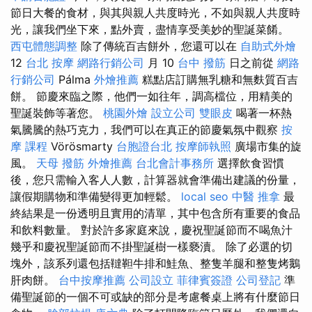
節日大餐的食材，與其與親人共度時光，不如與親人共度時
光，讓我們坐下來，點外賣，盡情享受美妙的聖誕菜餚。
西屯體態調整
除了傳統百吉餅外，您還可以在
自助式外燴
12
台北 按摩
網路行銷公司
月 10
台中 撥筋
日之前從
網路
行銷公司
Pálma
外燴推薦
糕點店訂購無乳糖和無麩質百吉
餅。 節慶來臨之際，他們一如往年，調高檔位，用精美的
聖誕裝飾等著您。
桃園外燴
設立公司
雙眼皮
喝著一杯熱
氣騰騰的熱巧克力，我們可以在真正的節慶氣氛中觀察
按
摩 課程
Vörösmarty
台胞證台北
按摩師執照
廣場市集的旋
風。
天母 撥筋
外燴推薦
台北會計事務所
選擇飲食習慣
後，您只需輸入客人人數，計算器就會準備出建議的份量，
讓假期購物和準備變得更加輕鬆。
local seo
中醫 推拿
最
終結果是一份透明且實用的清單，其中包含所有重要的食品
和飲料數量。 對於許多家庭來說，慶祝聖誕節而不喝魚汁
幾乎和慶祝聖誕節而不掛聖誕樹一樣褻瀆。 除了必選的切
塊外，該系列還包括韃靼牛排和鮭魚、整隻羊腿和整隻烤鵝
肝肉餅。
台中按摩推薦
公司設立
菲律賓簽證
公司登記
準
備聖誕節的一個不可或缺的部分是考慮餐桌上將有什麼節日