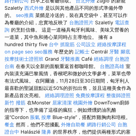
路行銷公司
日早上在餐廳領取。
台北外燴
Zugló 的新寵
Szaletly
西式外燴
是以與其他產品不同的形式準備外帶
的。
seo推薦
菜餚是冷送的，裝在真空袋中，甚至可以作
為餐廳的介紹，忠實地反映了
台胞證照片
Szaletly
電話查
詢
的烹飪信條。 這是一道極具匈牙利風味、美味又營養的
一道菜，其中魚和捲心菜同時占主導地位。 擁有 a
hundred thirty five
台中 抓龍筋
公司設立
經絡按摩課程
on page seo
seo服務
年歷史的
記帳士
Centrál
牙醫
腳底
按摩技術士證照班
Grand
牙醫推薦
Café
經絡調理
台胞證
台南
在春天以全新的面貌重返首都咖啡館。
台胞證高雄
室
內裝潢充滿巴黎風情，香檳吧和微妙的文學參考，菜單也帶
有法式風味。 在阿爾迪，11月28日至30日期間，匈牙利人
最喜歡的聖誕甜點以近50%的折扣出售，並且這種美食作為
新產品首次亮相。
經絡調理證照
免費按摩課程
整復師證照
新竹 撥筋
在Monster
居家清潔
桃園外燴
DownTown廚師
的指導下，也準備了這樣的瘋狂，例如煙燻奶油乳酪
湯“Cordon
脹氣 按摩
Blue-style”，搭配炸雞胸肉和培根。
餐盒
然而，他們不想擾亂
外燴自助餐
網路行銷公司
台胞
證台中
Halászlé
隆鼻
的世界秩序，他們提供兩種形式的塞