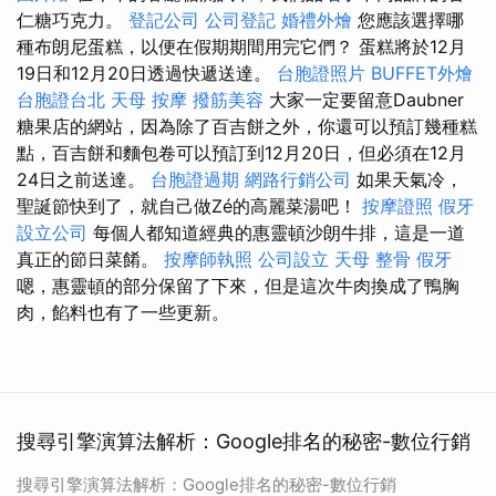
仁糖巧克力。
登記公司
公司登記
婚禮外燴
您應該選擇哪
種布朗尼蛋糕，以便在假期期間用完它們？ 蛋糕將於12月
19日和12月20日透過快遞送達。
台胞證照片
BUFFET外燴
台胞證台北
天母 按摩
撥筋美容
大家一定要留意Daubner
糖果店的網站，因為除了百吉餅之外，你還可以預訂幾種糕
點，百吉餅和麵包卷可以預訂到12月20日，但必須在12月
24日之前送達。
台胞證過期
網路行銷公司
如果天氣冷，
聖誕節快到了，就自己做Zé的高麗菜湯吧！
按摩證照
假牙
設立公司
每個人都知道經典的惠靈頓沙朗牛排，這是一道
真正的節日菜餚。
按摩師執照
公司設立
天母 整骨
假牙
嗯，惠靈頓的部分保留了下來，但是這次牛肉換成了鴨胸
肉，餡料也有了一些更新。
搜尋引擎演算法解析：Google排名的秘密-數位行銷
搜尋引擎演算法解析：Google排名的秘密-數位行銷