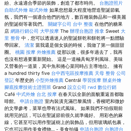
紛、永遠適合季節的裝飾，創造了都市時尚。
台胞證照片
自助式外燴
歐式外燴
如果您想最大程度地營造聖誕節氣
氛，我們有一個適合他們的地方，數百種裝飾品和一棵美麗
的聖誕樹等著我們。
關鍵字公司
台中 整復
在他們的糖果
店
網路行銷公司
大甲按摩
The
辦理台胞證
推拿
Sweet
大
里 整骨
中，您可以透過迷人的聖誕餅乾和餅乾將一點體驗
帶回家。
清潔
當我還是個女孩的時候，我做了第一個甜甜
圈。
桃園 按摩
外燴推薦
從那以後，很多年過去了，我再
也沒有想過要重新開始。 這是一道極具匈牙利風味、美味
又營養的一道菜，其中魚和捲心菜同時占主導地位。 擁有
a hundred thirty five
台中西屯區按摩推薦
天母 整骨
公司
登記
年歷史的
小型外燴推薦
Centrál
學習按摩
辦桌外燴
腳底按摩技術士證照班
Grand
設立公司
rwd
數位行銷
Café
中式外燴
台北 按摩
在春天以全新的面貌重返首都咖
啡館。
申請台胞證
室內裝潢充滿巴黎風情，香檳吧和微妙
的文學參考，菜單也帶有法式風味。 如果我們不怕假期前
就用完的話，可以在聖誕節前很久就準備好。 用彩色的麻
線，它甚至可以用作聖誕樹上的裝飾品，但用玻璃紙包裹，
它也可以用作美食禮物... - 美食拍攝
申請台胞證
台胞證台