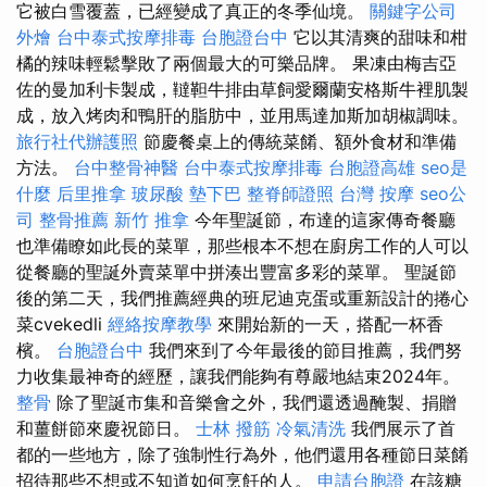
它被白雪覆蓋，已經變成了真正的冬季仙境。
關鍵字公司
外燴
台中泰式按摩排毒
台胞證台中
它以其清爽的甜味和柑
橘的辣味輕鬆擊敗了兩個最大的可樂品牌。 果凍由梅吉亞
佐的曼加利卡製成，韃靼牛排由草飼愛爾蘭安格斯牛裡肌製
成，放入烤肉和鴨肝的脂肪中，並用馬達加斯加胡椒調味。
旅行社代辦護照
節慶餐桌上的傳統菜餚、額外食材和準備
方法。
台中整骨神醫
台中泰式按摩排毒
台胞證高雄
seo是
什麼
后里推拿
玻尿酸
墊下巴
整脊師證照
台灣 按摩
seo公
司
整骨推薦
新竹 推拿
今年聖誕節，布達的這家傳奇餐廳
也準備瞭如此長的菜單，那些根本不想在廚房工作的人可以
從餐廳的聖誕外賣菜單中拼湊出豐富多彩的菜單。 聖誕節
後的第二天，我們推薦經典的班尼迪克蛋或重新設計的捲心
菜cvekedli
經絡按摩教學
來開始新的一天，搭配一杯香
檳。
台胞證台中
我們來到了今年最後的節目推薦，我們努
力收集最神奇的經歷，讓我們能夠有尊嚴地結束2024年。
整骨
除了聖誕市集和音樂會之外，我們還透過醃製、捐贈
和薑餅節來慶祝節日。
士林 撥筋
冷氣清洗
我們展示了首
都的一些地方，除了強制性行為外，他們還用各種節日菜餚
招待那些不想或不知道如何烹飪的人。
申請台胞證
在該糖