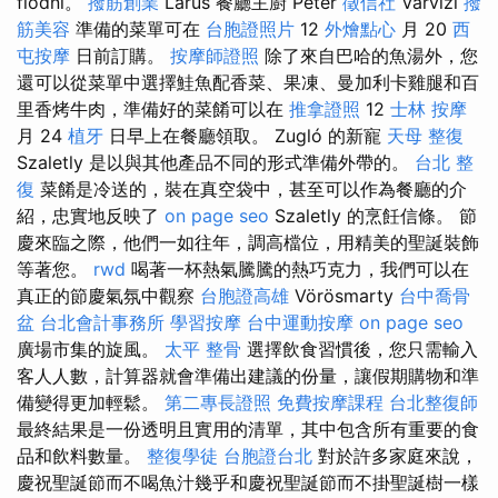
flódni。
撥筋創業
Larus 餐廳主廚 Péter
徵信社
Várvizi
撥
筋美容
準備的菜單可在
台胞證照片
12
外燴點心
月 20
西
屯按摩
日前訂購。
按摩師證照
除了來自巴哈的魚湯外，您
還可以從菜單中選擇鮭魚配香菜、果凍、曼加利卡雞腿和百
里香烤牛肉，準備好的菜餚可以在
推拿證照
12
士林 按摩
月 24
植牙
日早上在餐廳領取。 Zugló 的新寵
天母 整復
Szaletly 是以與其他產品不同的形式準備外帶的。
台北 整
復
菜餚是冷送的，裝在真空袋中，甚至可以作為餐廳的介
紹，忠實地反映了
on page seo
Szaletly 的烹飪信條。 節
慶來臨之際，他們一如往年，調高檔位，用精美的聖誕裝飾
等著您。
rwd
喝著一杯熱氣騰騰的熱巧克力，我們可以在
真正的節慶氣氛中觀察
台胞證高雄
Vörösmarty
台中喬骨
盆
台北會計事務所
學習按摩
台中運動按摩
on page seo
廣場市集的旋風。
太平 整骨
選擇飲食習慣後，您只需輸入
客人人數，計算器就會準備出建議的份量，讓假期購物和準
備變得更加輕鬆。
第二專長證照
免費按摩課程
台北整復師
最終結果是一份透明且實用的清單，其中包含所有重要的食
品和飲料數量。
整復學徒
台胞證台北
對於許多家庭來說，
慶祝聖誕節而不喝魚汁幾乎和慶祝聖誕節而不掛聖誕樹一樣