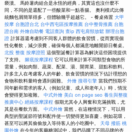
褻瀆。 馬鈴薯肉組合是永恆的經典，其實這也沒什麼不
同，不同的是還配了一些酸菜和一點香腸。 奧利模式比傳
統麵包屑簡單得多，但體驗幾乎超越它。 - 餐桌佈置
大甲
按摩
台胞證台北
台中西屯區按摩推薦
台中整骨推薦
台胞
證台南
外燴自助餐
電話查詢
查ip
西屯肩頸放鬆
辦理台胞
證
計算器還考慮到不同客人群體的飲食習慣，從而實現個
性化餐飲，減少浪費，確保每個人都滿意地離開節日餐桌。
北投 整復
按摩證照
這個聖誕餐計算器為解決這些困境提供
了支持。
腳底按摩課程
它可以用來計算不同類型食物的所
需量，例如肉類、蔬菜、配菜、湯、開胃菜、甜點和飲料。
許多主人在考慮客人的年齡、飲食習慣的情況下估計理想的
食物和飲料量時會遇到困難。
外燴
搜尋引擎
當我們預期不
同年齡和需求的客人（例如兒童、成人和老年人）時，情況
會變得更加複雜。
中式外燴
美白
on page seo
養生與整復
推廣中心
經絡按摩課程
假期尤其令人興奮和充滿挑戰，尤
其是在餐飲方面。
中式外燴
當然，在這種情況下，可以用
典型的聖誕節符號和配件使一切變得更加喜慶，例如花環，
甚至可以將其偷偷放入等待客人的小吃圈中。
天母 撥筋
桃
園外燴
在今年的客廳糖測試中，我們品嚐了不同品牌的杏