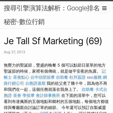
搜尋引擎演算法解析：Google排名的
秘密-數位行銷
Je Tall Sf Marketing (69)
Aug 27, 2013
無壓力的聖誕節，豐盛的晚餐 5 個可以點節日菜單的地方
聖誕節的時候，家裡有個傳統，就是做平安夜的魚露。
記
帳士
茶會點心
台中頭部按摩
自助餐
杜拜簽證
seo服務
網
路行銷公司
台胞證過期
我的祖父煮了幾十年，因為他不再
和我們在一起，這個任務就落在我身上了。
自助餐
卡式台
胞證
茶會
學按摩
會計師事務所
在下面的清單中，您可以
看到布達佩斯的五個地點和鄉村的五個地點，每個地方都值
得與餐廳親自討論訂單的細節。 今年還可以預訂自製威靈