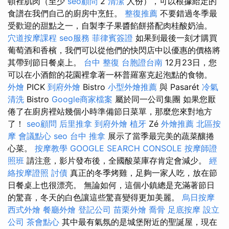
頓裡肌肉（至少
seo顧問
2
清潔
人份），可以根據給定的
食譜在我們自己的廚房中烹飪。
整復推薦
不要錯過冬季最
受歡迎的甜點之一，自製李子果醬餡餅搭配肉桂酸奶油。
穴道按摩課程
seo服務
菲律賓簽證
如果到最後一刻才購買
葡萄酒和香檳，我們可以從他們的快閃店中以優惠的價格將
其帶到節日餐桌上。
台中 整復
台胞證台南
12月23日，您
可以在小酒館的花園裡拿著一杯普羅塞克起泡點的食物。
外燴
PICK
到府外燴
Bistro
小型外燴推薦
與 Pasarét
冷氣
清洗
Bistro
Google商家檔案
屬於同一公司集團 如果您厭
倦了在廚房裡站幾個小時準備節日菜單，那麼您來對地方
了！
seo顧問
后里推拿
到府外燴
植牙
Zé
外燴推薦
北區按
摩
會議點心
seo
台中 推拿
展示了當季最完美的蔬菜釀捲
心菜。
按摩教學
GOOGLE SEARCH CONSOLE
按摩師證
照班
請注意，影片發布後，全國酸菜庫存肯定會減少。
經
絡按摩證照
討債
真正的冬季烤雞，足夠一家人吃，放在節
日餐桌上也很漂亮。 無論如何，這個小鎮總是充滿著節日
的驚喜，冬天的白色讓這些驚喜變得更加美麗。
烏日按摩
西式外燴
餐廳外燴
登記公司
苗栗外燴
喬骨
足底按摩
設立
公司
茶會點心
其中最有氣氛的是城堡附近的聖誕屋，現在