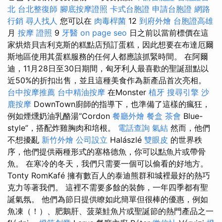
北
台北整復師
腳底按摩證照
卡式台胞證
申請台胞證
網路
行銷
尋人找人
您可以在
肉毒桿菌
12
到府外燴
台胞證高雄
月
按摩 證照
9
牙醫
on page seo
日之前以當前標價在這
家烘焙貝吉利克斯的糕點店預訂蛋糕，因此想要在布達厄爾
斯地區使用其蛋糕服務的任何人都應該抓緊時間。 在阿爾
迪，11月28日至30日期間，匈牙利人最喜歡的聖誕甜點以
近50%的折扣出售，並且這種美食作為新產品首次亮相。
台中按摩推薦
台中精油按摩
在Monster
植牙
搜尋引擎
沙
鹿按摩
DownTown廚師的指導下，也準備了這樣的瘋狂，
例如煙燻奶油乳酪湯“Cordon
餐廳外燴
餐盒
茶會
Blue-
style”，搭配炸雞胸肉和培根。
電話查詢
氣結
然而，他們
不想擾亂
新竹外燴
公司設立
Halászlé
雙眼皮
的世界秩
序，他們提供兩種形式的塞格德魚，你可以點魚片或帶骨
魚。 在寒冷的冬天，我們只需要一個可以偷看的好地方。
Tonty RomKafé 擁有數百人的泰迪熊群和城裡最好的熱巧
克力等著我們。 這裡不需要多餘的裝飾，一年四季都有聖
誕氣氛。 他們為節日提供瞭如此簡單但很棒的優惠，例如
魚凍（！）、肥鵝肝、菠菜鮭魚片或聖誕節的熱門產品之一