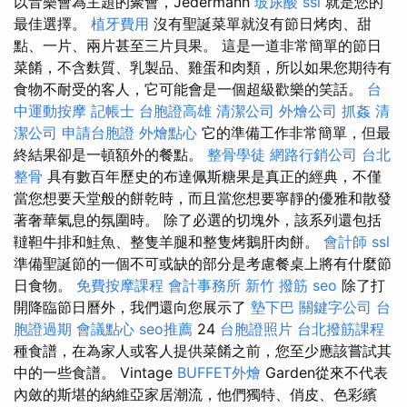
以音樂會為主題的聚會，Jedermann
玻尿酸
ssl
就是您的
最佳選擇。
植牙費用
沒有聖誕菜單就沒有節日烤肉、甜
點、一片、兩片甚至三片貝果。 這是一道非常簡單的節日
菜餚，不含麩質、乳製品、雞蛋和肉類，所以如果您期待有
食物不耐受的客人，它可能會是一個超級歡樂的笑話。
台
中運動按摩
記帳士
台胞證高雄
清潔公司
外燴公司
抓姦
清
潔公司
申請台胞證
外燴點心
它的準備工作非常簡單，但最
終結果卻是一頓額外的餐點。
整骨學徒
網路行銷公司
台北
整骨
具有數百年歷史的布達佩斯糖果是真正的經典，不僅
當您想要天堂般的餅乾時，而且當您想要寧靜的優雅和散發
著奢華氣息的氛圍時。 除了必選的切塊外，該系列還包括
韃靼牛排和鮭魚、整隻羊腿和整隻烤鵝肝肉餅。
會計師
ssl
準備聖誕節的一個不可或缺的部分是考慮餐桌上將有什麼節
日食物。
免費按摩課程
會計事務所
新竹 撥筋
seo
除了打
開降臨節日曆外，我們還向您展示了
墊下巴
關鍵字公司
台
胞證過期
會議點心
seo推薦
24
台胞證照片
台北撥筋課程
種食譜，在為家人或客人提供菜餚之前，您至少應該嘗試其
中的一些食譜。 Vintage
BUFFET外燴
Garden從來不代表
內斂的斯堪的納維亞家居潮流，他們獨特、俏皮、色彩繽