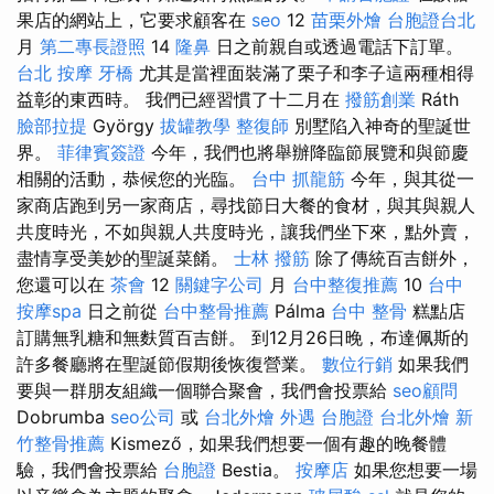
果店的網站上，它要求顧客在
seo
12
苗栗外燴
台胞證台北
月
第二專長證照
14
隆鼻
日之前親自或透過電話下訂單。
台北 按摩
牙橋
尤其是當裡面裝滿了栗子和李子這兩種相得
益彰的東西時。 我們已經習慣了十二月在
撥筋創業
Ráth
臉部拉提
György
拔罐教學
整復師
別墅陷入神奇的聖誕世
界。
菲律賓簽證
今年，我們也將舉辦降臨節展覽和與節慶
相關的活動，恭候您的光臨。
台中 抓龍筋
今年，與其從一
家商店跑到另一家商店，尋找節日大餐的食材，與其與親人
共度時光，不如與親人共度時光，讓我們坐下來，點外賣，
盡情享受美妙的聖誕菜餚。
士林 撥筋
除了傳統百吉餅外，
您還可以在
茶會
12
關鍵字公司
月
台中整復推薦
10
台中
按摩spa
日之前從
台中整骨推薦
Pálma
台中 整骨
糕點店
訂購無乳糖和無麩質百吉餅。 到12月26日晚，布達佩斯的
許多餐廳將在聖誕節假期後恢復營業。
數位行銷
如果我們
要與一群朋友組織一個聯合聚會，我們會投票給
seo顧問
Dobrumba
seo公司
或
台北外燴
外遇
台胞證
台北外燴
新
竹整骨推薦
Kismező，如果我們想要一個有趣的晚餐體
驗，我們會投票給
台胞證
Bestia。
按摩店
如果您想要一場