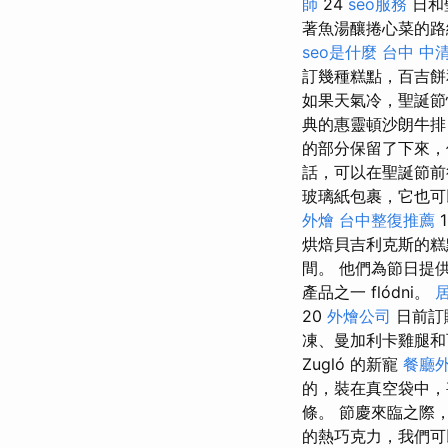
師
24
seo服務
日和
著魚湯釀捲心菜的路
seo是什麼
台中 中
訂幾種糕點，百吉餅
如果天氣冷，聖誕節
典的惠靈頓沙朗牛
的部分保留了下來，
話，可以在聖誕節
玻璃紙包裹，它也可以
外燴
台中整復推薦
烘焙貝吉利克斯的糕
間。 他們為節日提
產品之一 flódni。
20
外燴公司
日前訂
凍、曼加利卡雞腿和
Zugló 的新寵
餐廳
的，裝在真空袋中，
條。 節慶來臨之際
的熱巧克力，我們