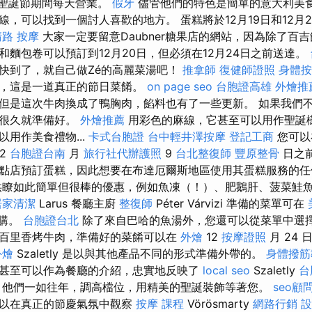
聖誕節期間每天營業。
假牙
儘管他們的特色是簡單的意大利美
線，可以找到一個討人喜歡的地方。 蛋糕將於12月19日和12月
清路 按摩
大家一定要留意Daubner糖果店的網站，因為除了百
和麵包卷可以預訂到12月20日，但必須在12月24日之前送達。
快到了，就自己做Zé的高麗菜湯吧！
推拿師
復健師證照
身體按
排，這是一道真正的節日菜餚。
on page seo
台胞證高雄
外燴推
但是這次牛肉換成了鴨胸肉，餡料也有了一些更新。 如果我們
前很久就準備好。
外燴推薦
用彩色的麻線，它甚至可以用作聖誕
用作美食禮物...
卡式台胞證
台中輕井澤按摩
登記工商
您可
12
台胞證台南
月
旅行社代辦護照
9
台北整復師
豐原整骨
日之
點店預訂蛋糕，因此想要在布達厄爾斯地區使用其蛋糕服務的任
供瞭如此簡單但很棒的優惠，例如魚凍（！）、肥鵝肝、菠菜鮭
居家清潔
Larus 餐廳主廚
整復師
Péter Várvizi 準備的菜單可在
購。
台胞證台北
除了來自巴哈的魚湯外，您還可以從菜單中選
百里香烤牛肉，準備好的菜餚可以在
外燴
12
按摩證照
月 24
外燴
Szaletly 是以與其他產品不同的形式準備外帶的。
身體撥筋
甚至可以作為餐廳的介紹，忠實地反映了
local seo
Szaletly
台
，他們一如往年，調高檔位，用精美的聖誕裝飾等著您。
seo顧
可以在真正的節慶氣氛中觀察
按摩 課程
Vörösmarty
網路行銷
設