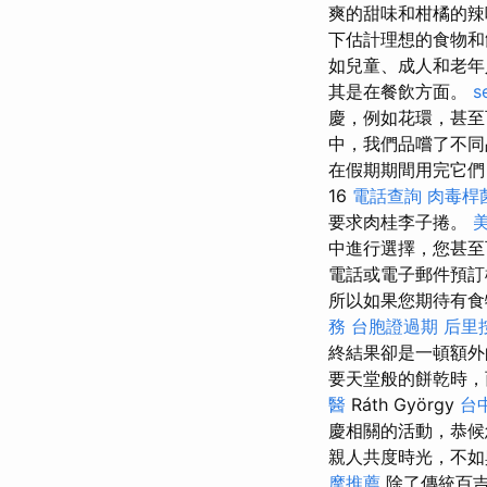
爽的甜味和柑橘的辣
下估計理想的食物
如兒童、成人和老年
其是在餐飲方面。
s
慶，例如花環，甚至
中，我們品嚐了不
在假期期間用完它們？ 
16
電話查詢
肉毒桿
要求肉桂李子捲。
中進行選擇，您甚
電話或電子郵件預訂
所以如果您期待有食
務
台胞證過期
后里
終結果卻是一頓額
要天堂般的餅乾時，
醫
Ráth György
台
慶相關的活動，恭候
親人共度時光，不如
摩推薦
除了傳統百