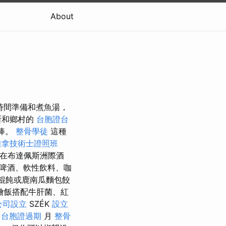
About
時間準備和煮魚湯，
斯和鄉村的
台胞證台
棒。
整骨學徒
這種
推拿技術士證照班
 在布達佩斯洲際酒
啤酒、軟性飲料、咖
餛飩或鹿南瓜麵包餃
燴飯搭配牛肝菌、紅
公司設立
SZÉK
設立
2
台胞證過期
月
整骨