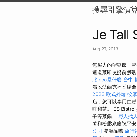
搜尋引擎演算
Je Tall
Aug 27, 2013
無壓力的聖誕節，豐
這道菜即使提前煮熟
北
seo是什麼
台中 
湯以法蘭克福香腸命
2023
歐式外燴
按摩
店，您可以享用由豐
啡和茶。 ÉS Bistro
子等菜餚。
尋人找
薯和松露來慶祝平
公司
餐廳品嚐
旅行