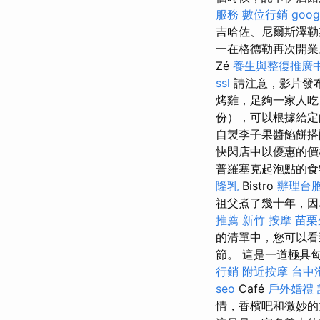
服務
數位行銷
goog
吉哈佐、尼爾斯澤
一在格德勒再次開業
Zé
養生與整復推廣
ssl
請注意，影片發
烤雞，足夠一家人吃
份），可以根據給定
自製李子果醬餡餅
快閃店中以優惠的
普羅塞克起泡點的
隆乳
Bistro
辦理台
祖父煮了幾十年，因
推薦
新竹 按摩
苗栗
的清單中，您可以看
節。 這是一道極具
行銷
附近按摩
台中
seo
Café
戶外婚禮
情，香檳吧和微妙的