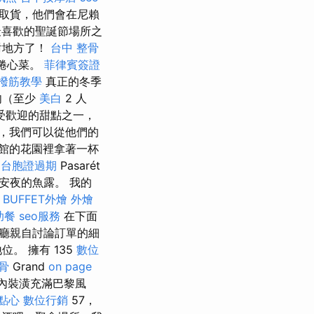
取貨，他們會在尼賴
喜歡的聖誕節場所之
對地方了！
台中 整骨
捲心菜。
菲律賓簽證
撥筋教學
真正的冬季
肉（至少
美白
2 人
受歡迎的甜點之一，
，我們可以從他們的
酒館的花園裡拿著一杯
與
台胞證過期
Pasarét
安夜的魚露。 我的
擇
BUFFET外燴
外燴
助餐
seo服務
在下面
廳親自討論訂單的細
。 擁有 135
數位
骨
Grand
on page
內裝潢充滿巴黎風
點心
數位行銷
57，