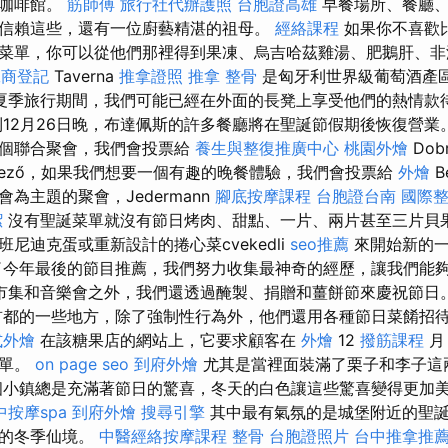
的咖啡館。
筋師傅
旅行社代辦護照
台胞證高雄
早餐場所、餐廳、
信賴這些，還有一位廚藝精湛的祖母。
經絡課程
如果你不喜歡
菜單，你可以從他們那裡得到果凍、烏吉哈茲雞湯、肥鵝肝、
工商登記
Taverna
推拿證照
推拿 整骨
是匈牙利世界級葡萄酒產
夏季旅行期間，我們可能已經在外面的長凳上享受他們的熱情款
到12月26日晚，布達佩斯的許多餐廳將在聖誕節假期後恢復營業
一個聯合聚會，我們會投票給
養生與整復推廣中心
桃園外燴
Dob
smező，如果我們想要一個有趣的晚餐體驗，我們會投票給
外燴
B
為主題的聚會，Jedermann
腳底按摩課程
台胞證台南
國際
潔
沒有聖誕菜單就沒有節日烤肉、甜點、一片、兩片甚至三片貝果
尼迪克蛋或重新設計的捲心菜cvekedli
seo推薦
來開始新的一
今年最後的節目推薦，我們努力收集最神奇的經歷，讓我們能夠有
市集和音樂會之外，我們還透過醃製、捐贈和薑餅節來慶祝節日
都的一些地方，除了強制性行為外，他們還用各種節日菜餚招
式外燴
在該糖果店的網站上，它要求顧客在
外燴
12
撥筋課程
月 
訂單。
on page seo
到府外燴
尤其是當裡面裝滿了栗子和李子這
個小鎮總是充滿著節日的驚喜，冬天的白色讓這些驚喜變得更加
中按摩spa
到府外燴
搜尋引擎
其中最有氣氛的是城堡附近的聖
正的冬季仙境。
中醫經絡按摩課程
整骨
台胞證照片
台中推拿推