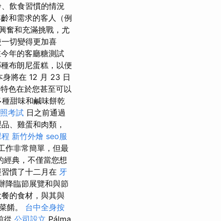
齡、飲食習慣的情況
齡和需求的客人（例
興奮和充滿挑戰，尤
使一切變得更加喜
今年的客廳糖測試
種布朗尼蛋糕，以便
將在 12 月 23 日
特色在於您甚至可以
多種甜味和鹹味餅乾
照考試
日之前通過
製品、雞蛋和肉類，
課程
新竹外燴
seo服
工作非常簡單，但最
的經典，不僅當您想
經習慣了十二月在
牙
辦降臨節展覽和與節
大餐的食材，與其與
誕菜餚。
台中全身按
前從
公司設立
Pálma