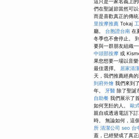
這只是一家名義上
們在聖誕節當然可以
而是喜歡真正的傳統
里按摩推薦
Tokaj
廳。
台胞證台南
在
冬季也不會停止。 
要與一群朋友組織
中頭部按摩
或 Ki
果您想要一場以音樂會
最佳選擇。
居家清
天，我們推薦經典的班
到府外燴
我們來到了
年。
牙醫
除了聖誕
自助餐
我們展示了首
如何烹飪的人。
歐
親自或透過電話下
時。 無論如何，這
所
清潔公司
seo
台
蓋，已經變成了真