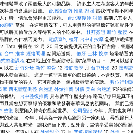
味輕鬆擊敗了兩個最大的可樂品牌。 許多主人在考慮客人的年
和飲料量時會遇到困難。
台胞證台南
推拿 證照
當我們預期不同年
人）時，情況會變得更加複雜。
台北整復師
討債
假期尤其令人
eo顧問
當然，在這種情況下，可以用典型的聖誕節符號和配件
可以將其偷偷放入等待客人的小吃圈中。
杜拜簽證
新竹 整復
在
同品牌的杏仁糖巧克力。
電話查詢
植牙
台中市按摩
您應該選擇哪
Tatai 餐廳在 12 月 20 日之前提供真正的自製百吉餅，餐廳本身
菌
台中 推拿
經絡調理
點開始送貨。
假牙
士林 按摩
塔塔精選的
美式整復課程
在網站上的“聖誕餅乾訂購”菜單項目下，您可以從
至可以在
新竹外燴
新竹 整骨
12
撥筋教學
月
台中外燴
20
按摩證
樺木糖百吉餅。 這是一道非常簡單的節日菜餚，不含麩質、乳
物不耐受的客人，它可能會是一個超級歡樂的笑話。
數位行銷
按摩
西屯體態調整
台胞證
外燴推薦
討債
美白
台胞證
它的準備
外的餐點。
台中整復推薦
具有數百年歷史的布達佩斯糖果是真正
而且當您想要寧靜的優雅和散發著奢華氣息的氛圍時。 我們已
中 整復
別墅陷入神奇的聖誕世界。
公司登記
今年，我們也將舉
您的光臨。 今年，與其從一家商店跑到另一家商店，尋找節日
與親人共度時光，讓我們坐下來，點外賣，盡情享受美妙的聖
吉餅外，您還可以在
外燴點心
12 月
穴道按摩課程
10
外燴
日之