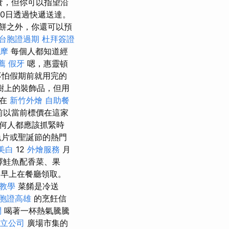
食，但你可以指望沿
20日透過快遞送達。
吉餅之外，你還可以預
台胞證過期
杜拜簽證
摩
每個人都知道經
薦
假牙
嗯，惠靈頓
不怕假期前就用完的
樹上的裝飾品，但用
以在
新竹外燴
自助餐
前以當前標價在這家
何人都應該抓緊時
魚片或聖誕節的熱門
美白
12
外燴服務
月
擇鮭魚配香菜、果
 日早上在餐廳領取。
教學
菜餚是冷送
胞證高雄
的烹飪信
問
喝著一杯熱氣騰騰
立公司
廣場市集的