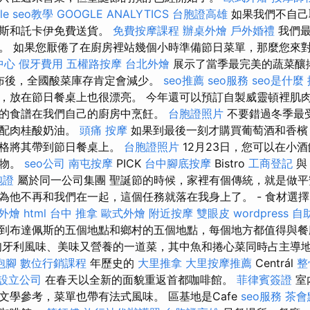
le seo教學
GOOGLE ANALYTICS
台胞證高雄
如果我們不自己
勒斯和託卡伊免費送貨。
免費按摩課程
辦桌外燴
戶外婚禮
我們最
。 如果您厭倦了在廚房裡站幾個小時準備節日菜單，那麼您來
中心
假牙費用
五權路按摩
台北外燴
展示了當季最完美的蔬菜釀
布後，全國酸菜庫存肯定會減少。
seo推薦
seo服務
seo是什麼
，放在節日餐桌上也很漂亮。 今年還可以預訂自製威靈頓裡肌
的食譜在我們自己的廚房中烹飪。
台胞證照片
不要錯過冬季最
搭配肉桂酸奶油。
頭痛 按摩
如果到最後一刻才購買葡萄酒和香檳
價格將其帶到節日餐桌上。
台胞證照片
12月23日，您可以在小
食物。
seo公司
南屯按摩
PICK
台中腳底按摩
Bistro
工商登記
胞證
屬於同一公司集團 聖誕節的時候，家裡有個傳統，就是做平
為他不再和我們在一起，這個任務就落在我身上了。 - 食材選
外燴
html
台中 推拿
歐式外燴
附近按摩
雙眼皮
wordpress
自
到布達佩斯的五個地點和鄉村的五個地點，每個地方都值得與餐
匈牙利風味、美味又營養的一道菜，其中魚和捲心菜同時占主導地位
泡腳
數位行銷課程
年歷史的
大里推拿
大里按摩推薦
Centrál
整
設立公司
在春天以全新的面貌重返首都咖啡館。
菲律賓簽證
室
文學參考，菜單也帶有法式風味。 區基地是Cafe
seo服務
茶會