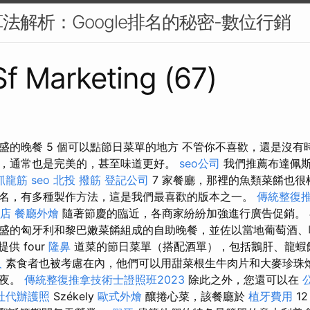
法解析：Google排名的秘密-數位行銷
 Sf Marketing (67)
盛的晚餐 5 個可以點節日菜單的地方 不管你不喜歡，還是沒有
，通常也是完美的，甚至味道更好。
seo公司
我們推薦布達佩
抓龍筋
seo
北投 撥筋
登記公司
7 家餐廳，那裡的魚類菜餚也很
名，有多種製作方法，這是我們最喜歡的版本之一。
傳統整復
店
餐廳外燴
隨著節慶的臨近，各商家紛紛加強進行廣告促銷。
盛的匈牙利和黎巴嫩菜餚組成的自助晚餐，並佐以當地葡萄酒、
 提供 four
隆鼻
道菜的節日菜單（搭配酒單），包括鵝肝、龍蝦
人
素食者也被考慮在內，他們可以用甜菜根生牛肉片和大麥珍珠
安夜。
傳統整復推拿技術士證照班2023
除此之外，您還可以在
社代辦護照
Székely
歐式外燴
釀捲心菜，該餐廳於
植牙費用
1