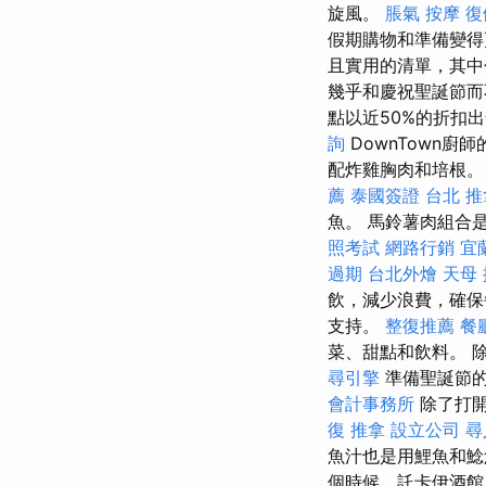
旋風。
脹氣 按摩
復
假期購物和準備變
且實用的清單，其中
幾乎和慶祝聖誕節而
點以近50%的折扣
詢
DownTown廚
配炸雞胸肉和培根
薦
泰國簽證
台北 推
魚。 馬鈴薯肉組合
照考試
網路行銷
宜
過期
台北外燴
天母
飲，減少浪費，確保
支持。
整復推薦
餐
菜、甜點和飲料。 
尋引擎
準備聖誕節的
會計事務所
除了打
復 推拿
設立公司
尋
魚汁也是用鯉魚和鯰
個時候，託卡伊酒館