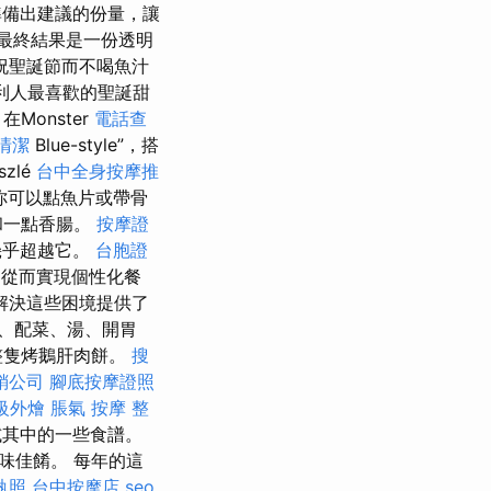
準備出建議的份量，讓
最終結果是一份透明
祝聖誕節而不喝魚汁
牙利人最喜歡的聖誕甜
在Monster
電話查
清潔
Blue-style”，搭
szlé
台中全身按摩推
你可以點魚片或帶骨
和一點香腸。
按摩證
幾乎超越它。
台胞證
從而實現個性化餐
解決這些困境提供了
、配菜、湯、開胃
整隻烤鵝肝肉餅。
搜
銷公司
腳底按摩證照
級外燴
脹氣 按摩
整
試其中的一些食譜。
味佳餚。 每年的這
執照
台中按摩店
seo