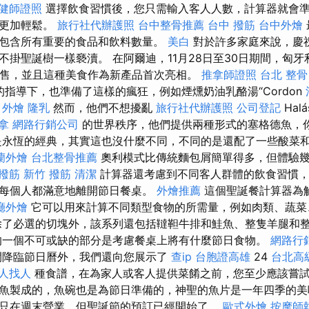
健師證照
選擇飲食習慣後，您只需輸入客人人數，計算器就會
得更加輕鬆。
旅行社代辦護照
台中整骨推薦
台中 撥筋
台中外燴
包含所有重要的食品和飲料數量。
美白
對於許多家庭來說，慶
不掛聖誕樹一樣褻瀆。 在阿爾迪，11月28日至30日期間，匈
出售，並且這種美食作為新產品首次亮相。
推拿師證照
台北 整骨
師的指導下，也準備了這樣的瘋狂，例如煙燻奶油乳酪湯“Cordon
。
外燴
隆乳
然而，他們不想擾亂
旅行社代辦護照
公司登記
Halá
拿
網路行銷公司
的世界秩序，他們提供兩種形式的塞格德魚，
是永恆的經典，其實這也沒什麼不同，不同的是還配了一些酸菜
蘭外燴
台北整骨推薦
奧利模式比傳統麵包屑簡單得多，但體驗
 撥筋
新竹 撥筋
清潔
計算器還考慮到不同客人群體的飲食習慣，
每個人都滿意地離開節日餐桌。
外燴推薦
這個聖誕餐計算器為
廳外燴
它可以用來計算不同類型食物的所需量，例如肉類、蔬菜
除了必選的切塊外，該系列還包括韃靼牛排和鮭魚、整隻羊腿和
一個不可或缺的部分是考慮餐桌上將有什麼節日食物。
網路行
開降臨節日曆外，我們還向您展示了
查ip
台胞證高雄
24
台北高
人找人
種食譜，在為家人或客人提供菜餚之前，您至少應該嘗
魚製成的，魚碗也是為節日準備的，神聖的魚片是一年四季的美
只在週末營業，但聖誕節的預訂已經開始了。
歐式外燴
按摩師