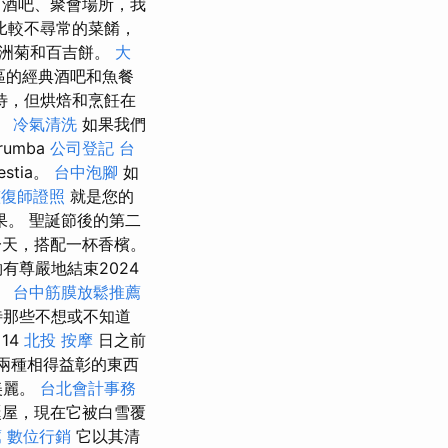
酒吧、聚會場所，我
比較不尋常的菜餚，
非洲菊和百吉餅。
大
區的經典酒吧和魚餐
待，但烘焙和烹飪在
。
冷氣清洗
如果我們
rumba
公司登記
台
estia。
台中泡腳
如
整復師證照
就是您的
。 聖誕節後的第二
天，搭配一杯香檳。
尊嚴地結束2024
。
台中筋膜放鬆推薦
待那些不想或不知道
14
北投 按摩
日之前
兩種相得益彰的東西
美麗。
台北會計事務
誕屋，現在它被白雪覆
薦
數位行銷
它以其清