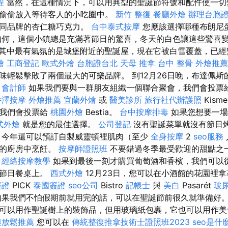
程
當然，在這種情況下，可以用典型的聖誕節符號和配件使一切
偷偷放入等待客人的小吃圈中。
新竹 整復
餐廳外燴
辦理台胞
不同品牌的杏仁糖巧克力。
台中泰式按摩
您應該選擇哪種布朗尼
如何，這個小鎮總是充滿著節日的驚喜，冬天的白色讓這些驚喜
其中最有氣氛的是城堡附近的聖誕屋，現在它被白雪覆蓋，已經
燴
工商登記
歐式外燴
台胞證台北
天母 推拿
台中 整骨
外燴推薦
味輕鬆擊敗了兩個最大的可樂品牌。 到12月26日晚，布達佩斯
。
會計師
如果我們要與一群朋友組織一個聯合聚會，我們會投票
井澤按摩
外燴推薦
宜蘭外燴
或
醫美診所
旅行社代辦護照
Kis
，我們會投票給
桃園外燴
Bestia。
台中按摩排毒
如果您想要一場
式外燴
就是您的最佳選擇。
公司登記
沒有聖誕菜單就沒有節日
 今年還可以預訂自製威靈頓裡肌肉（至少
全身按摩
2
seo服務
己的廚房中烹飪。
按摩師證照班
不要錯過冬季最受歡迎的甜點之
。
經絡按摩教學
如果到最後一刻才購買葡萄酒和香檳，我們可以
到節日餐桌上。
西式外燴
12月23日，您可以在小酒館的花園裡
簽證
PICK
泰國簽證
seo公司
Bistro
記帳士
與
美白
Pasarét
玻
如果我們不怕假期前就用完的話，可以在聖誕節前很久就準備好
可以用作聖誕樹上的裝飾品，但用玻璃紙包裹，它也可以用作美食
膜放鬆推薦
您可以在
傳統整復推拿技術士證照班2023
seo是什