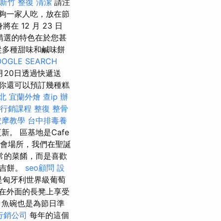
新竹 整復
清潔
請注
夠一家人吃，放在節
在 12 月 23 日
精選的特色在於您甚
從多種甜味和鹹味餅
OOGLE SEARCH
月20日透過快遞送
，你還可以預訂幾種糕
北
宜蘭外燴
查ip
辦
行銷課程
整復 整骨
按摩教學
台中排毒養
。 區基地是Cafe
會場所，我們在聖誕
常的菜餚，而是喜歡
百吉餅。
seo顧問
設
是匈牙利世界級葡萄
在外面的長凳上享受
，魚碗也是為節日準
行銷公司
每年的這個