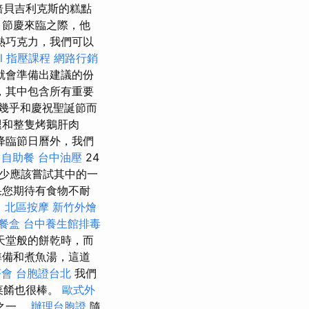
焙貝吉利克斯的糕點
 節慶來臨之際，他
熱巧克力，我們可以
l
指壓課程
網路行銷
就會準備出建議的份
，其中包含所有重要
幾乎和慶祝聖誕節而
腿和整隻烤鵝肝肉
降臨節日曆外，我們
自助餐
台中油壓
24
少應該嘗試其中的一
果您期待有食物不耐
司
北區按摩
新竹外燴
餐盒
台中養生館排毒
天堂般的餅乾時，而
準備和煮魚湯，這道
茶會
台胞證台北
我們
菜餚也很棒。
歐式外
之一。
辦理台胞證
隨