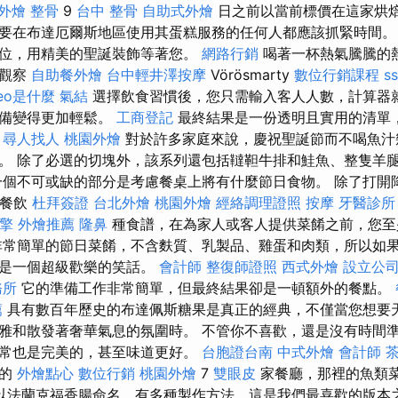
外燴
整骨
9
台中 整骨
自助式外燴
日之前以當前標價在這家烘
要在布達厄爾斯地區使用其蛋糕服務的任何人都應該抓緊時間。
位，用精美的聖誕裝飾等著您。
網路行銷
喝著一杯熱氣騰騰的
中觀察
自助餐外燴
台中輕井澤按摩
Vörösmarty
數位行銷課程
ss
eo是什麼
氣結
選擇飲食習慣後，您只需輸入客人人數，計算器
準備變得更加輕鬆。
工商登記
最終結果是一份透明且實用的清單
。
尋人找人
桃園外燴
對於許多家庭來說，慶祝聖誕節而不喝魚汁
。 除了必選的切塊外，該系列還包括韃靼牛排和鮭魚、整隻羊
一個不可或缺的部分是考慮餐桌上將有什麼節日食物。 除了打開
餐餐飲
杜拜簽證
台北外燴
桃園外燴
經絡調理證照
按摩
牙醫診所
擎
外燴推薦
隆鼻
種食譜，在為家人或客人提供菜餚之前，您至
非常簡單的節日菜餚，不含麩質、乳製品、雞蛋和肉類，所以如
會是一個超級歡樂的笑話。
會計師
整復師證照
西式外燴
設立公
務所
它的準備工作非常簡單，但最終結果卻是一頓額外的餐點。
薦
具有數百年歷史的布達佩斯糖果是真正的經典，不僅當您想要
雅和散發著奢華氣息的氛圍時。 不管你不喜歡，還是沒有時間
常也是完美的，甚至味道更好。
台胞證台南
中式外燴
會計師
村的
外燴點心
數位行銷
桃園外燴
7
雙眼皮
家餐廳，那裡的魚類
以法蘭克福香腸命名，有多種製作方法，這是我們最喜歡的版本