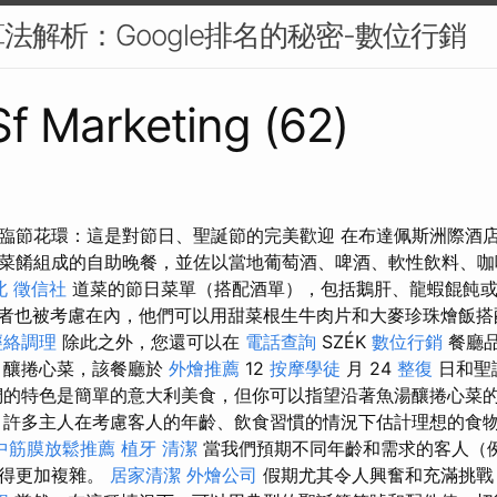
法解析：Google排名的秘密-數位行銷
 Sf Marketing (62)
臨節花環：這是對節日、聖誕節的完美歡迎 在布達佩斯洲際酒
餚組成的自助晚餐，並佐以當地葡萄酒、啤酒、軟性飲料、咖啡和茶。
北
徵信社
道菜的節日菜單（搭配酒單），包括鵝肝、龍蝦餛飩或
者也被考慮在內，他們可以用甜菜根生牛肉片和大麥珍珠燴飯搭
經絡調理
除此之外，您還可以在
電話查詢
SZÉK
數位行銷
餐廳
釀捲心菜，該餐廳於
外燴推薦
12
按摩學徒
月 24
整復
日和聖
的特色是簡單的意大利美食，但你可以指望沿著魚湯釀捲心菜
 許多主人在考慮客人的年齡、飲食習慣的情況下估計理想的食
中筋膜放鬆推薦
植牙
清潔
當我們預期不同年齡和需求的客人（
變得更加複雜。
居家清潔
外燴公司
假期尤其令人興奮和充滿挑戰