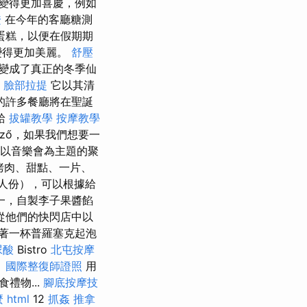
變得更加喜慶，例如
證
在今年的客廳糖測
蛋糕，以便在假期期
變得更加美麗。
舒壓
變成了真正的冬季仙
臉部拉提
它以其清
的許多餐廳將在聖誕
給
拔罐教學
按摩教學
mező，如果我們想要一
以音樂會為主題的聚
烤肉、甜點、一片、
人份），可以根據給
一，自製李子果醬餡
從他們的快閃店中以
拿著一杯普羅塞克起泡
尿酸
Bistro
北屯按摩
。
國際整復師證照
用
禮物...
腳底按摩技
麼
html
12
抓姦
推拿