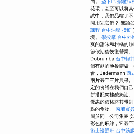
面。
墊下巴
指壓課
花環，甚至可以將其
試中，我們品嚐了
間用完它們？ 無論
課程
台中油壓
撥筋
境。
學按摩
台中外
爽的甜味和柑橘的辣
節假期後恢復營業
Dobrumba
台中輕
個有趣的晚餐體驗
會，Jedermann
西
兩片甚至三片貝果。
定的食譜在我們自
餅搭配肉桂酸奶油
優惠的價格將其帶
點的食物。
柬埔寨
屬於同一公司集團 
彩色的麻線，它甚至
術士證照班
台中筋