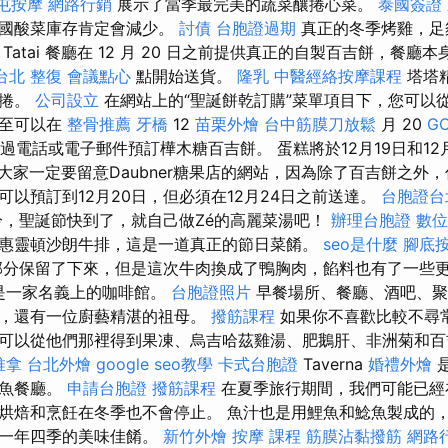
屯按摩
網路行銷
展示了當季最完美的蔬菜釀捲心菜。
泰國簽證
全國酸菜庫存肯定會減少。
討債
台胞證過期
真正的冬季烤雞，足
atai 餐廳在 12 月 20 日之前提供真正的自製百吉餅，餐廳本身將
台北 整復
會議點心
點開始送貨。
隆乳
中醫經絡按摩課程
塔塔
子捲。
公司設立
在網站上的“聖誕餅乾訂購”菜單項目下，您可以
甚至可以在
整骨推薦
牙橋
12
苗栗外燴
台中筋膜刀放鬆
月 20
G
過電話或電子郵件預訂樺木糖百吉餅。 蛋糕將於12月19日和12
大家一定要留意Daubner糖果店的網站，因為除了百吉餅之外
可以預訂到12月20日，但必須在12月24日之前送達。
台胞證台
，聖誕節快到了，就自己做Zé的高麗菜湯吧！
辦理台胞證
數位
惠靈頓沙朗牛排，這是一道真正的節日菜餚。
seo是什麼
腳底
分保留了下來，但是這次牛肉換成了鴨胸肉，餡料也有了一些更新
是一家名義上的咖啡館。
台胞證照片
早餐場所、餐廳、酒吧、聚
些，還有一位廚藝精湛的祖母。
撥筋課程
如果你不喜歡比較不尋
可以從他們那裡得到果凍、烏吉哈茲雞湯、肥鵝肝、非洲菊和
推拿
台北外燴
google seo教學
卡式台胞證
Taverna
婚禮外燴
和魚餐廳。
申請台胞證
撥筋課程
在夏季旅行期間，我們可能已經
烘焙和烹飪在冬季也不會停止。 魚汁也是用鯉魚和鯰魚製成的
是一年四季的美味佳餚。
新竹外燴
按摩 課程
筋膜沾黏撥筋
網路