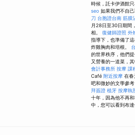
時候，託卡伊酒館只
seo
如果我們不自己
刀
台胞證台南
筋膜
月28日至30日期
相。
復健師證照
外
指導下，也準備了這樣
炸雞胸肉和培根。
的世界秩序，他們提
又營養的一道菜，其中魚和
會計事務所
按摩 課
Café
附近按摩
在春
吧和微妙的文學參考
拜簽證
植牙
按摩執
十年，因為他不再和
中，您可以看到布達