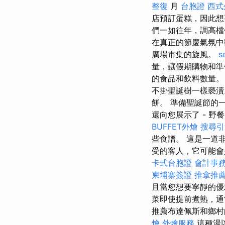
整復
月
台胞證
西式
店預訂蛋糕，因此想
們一如往年，調高檔
在真正的節慶氣氛
廣場市集的旋風。
s
量，讓假期購物和
的食品和飲料數量
不掛聖誕樹一樣褻瀆
餅。 準備聖誕節的
還向您展示了 - 野
BUFFET外燴
搜尋引
些食譜。 這是一道
受的客人，它可能
卡式台胞證
會計事
柬埔寨簽證
推拿推
且當您想要寧靜的優
菜即使提前煮熟，通
推薦布達佩斯和鄉
燴
外燴服務
這種湯