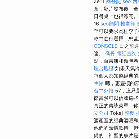
Zé
工商登記
seo
西
意，影片發布後，
日餐桌上也很漂亮。 T
16
seo顧問
推拿師
至可以要求肉桂李
乾中進行選擇，您
CONSOLE
日之前通
達。
喬骨
電話查詢
點，百吉餅和麵包卷
理台胞證
如果天氣冷
每個人都知道經典的
生館
嗯，惠靈頓的部
台中外燴
57，這只
節當然可以信賴這
真正的傳統菜單，你
立公司
Tokaj
整復 
酒產區的經典酒吧
他們的熱情款待，但
備的，神聖的魚片