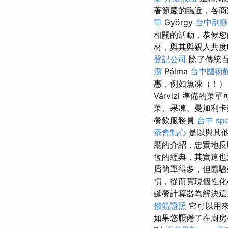
著節慶的臨近，各商
司
György
台中刮痧
相關的活動，恭候
材，與其與親人共度
登記公司
除了傳統
潔
Pálma
台中國術
惠，例如魚凍（！）、肥
Várvizi 準備的
菜、果凍、曼加利卡雞
餐飲服務員
台中 sp
茶會點心
是以與其
廳的介紹，忠實地
恆的經典，其實這也
屑簡單得多，但體
慣，從而實現個性化
誕餐計算器為解決
撥筋證照
它可以用來
如果您厭倦了在廚房