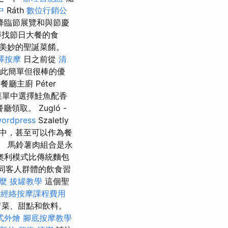
中
Ráth
數位行銷公
降臨節展覽和與節慶
尋找節日大餐的食
美妙的聖誕菜餚。
澤按摩
日之前從
清
如此簡單但很棒的優
廳主廚 Péter
從菜單中選擇鮭魚配香
取。 Zugló -
ordpress
Szaletly
中，甚至可以作為餐
。 馬鈴薯肉組合是永
奧利模式比傳統麵包
同客人群體的飲食習
什麼
拔罐教學
這個聖
經絡按摩課程費用
胃菜、甜點和飲料。
式外燴
腳底按摩教學