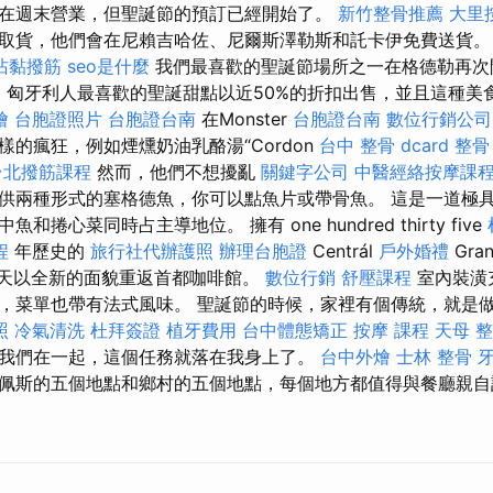
在週末營業，但聖誕節的預訂已經開始了。
新竹整骨推薦
大里
取貨，他們會在尼賴吉哈佐、尼爾斯澤勒斯和託卡伊免費送貨
沾黏撥筋
seo是什麼
我們最喜歡的聖誕節場所之一在格德勒再次開
間，匈牙利人最喜歡的聖誕甜點以近50%的折扣出售，並且這種美
燴
台胞證照片
台胞證台南
在Monster
台胞證台南
數位行銷公司
的瘋狂，例如煙燻奶油乳酪湯“Cordon
台中 整骨 dcard
整骨
台北撥筋課程
然而，他們不想擾亂
關鍵字公司
中醫經絡按摩課
供兩種形式的塞格德魚，你可以點魚片或帶骨魚。 這是一道極
捲心菜同時占主導地位。 擁有 one hundred thirty five
程
年歷史的
旅行社代辦護照
辦理台胞證
Centrál
戶外婚禮
Gra
天以全新的面貌重返首都咖啡館。
數位行銷
舒壓課程
室內裝潢
，菜單也帶有法式風味。 聖誕節的時候，家裡有個傳統，就是
照
冷氣清洗
杜拜簽證
植牙費用
台中體態矯正
按摩 課程
天母 
我們在一起，這個任務就落在我身上了。
台中外燴
士林 整骨
佩斯的五個地點和鄉村的五個地點，每個地方都值得與餐廳親自