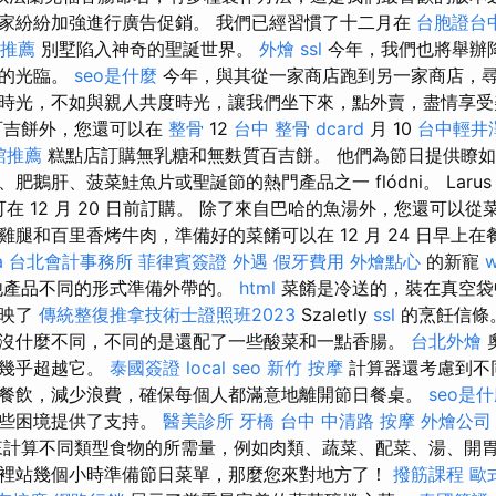
家紛紛加強進行廣告促銷。 我們已經習慣了十二月在
台胞證台
推薦
別墅陷入神奇的聖誕世界。
外燴
ssl
今年，我們也將舉辦
您的光臨。
seo是什麼
今年，與其從一家商店跑到另一家商店，
時光，不如與親人共度時光，讓我們坐下來，點外賣，盡情享受
百吉餅外，您還可以在
整骨
12
台中 整骨 dcard
月 10
台中輕井
館推薦
糕點店訂購無乳糖和無麩質百吉餅。 他們為節日提供瞭
鵝肝、菠菜鮭魚片或聖誕節的熱門產品之一 flódni。 Larus 餐
菜單可在 12 月 20 日前訂購。 除了來自巴哈的魚湯外，您還可以
腿和百里香烤牛肉，準備好的菜餚可以在 12 月 24 日早上在餐廳領
a
台北會計事務所
菲律賓簽證
外遇
假牙費用
外燴點心
的新寵
w
他產品不同的形式準備外帶的。
html
菜餚是冷送的，裝在真空袋
反映了
傳統整復推拿技術士證照班2023
Szaletly
ssl
的烹飪信條
沒什麼不同，不同的是還配了一些酸菜和一點香腸。
台北外燴
驗幾乎超越它。
泰國簽證
local seo
新竹 按摩
計算器還考慮到不
餐飲，減少浪費，確保每個人都滿意地離開節日餐桌。
seo是
這些困境提供了支持。
醫美診所
牙橋
台中 中清路 按摩
外燴公司
計算不同類型食物的所需量，例如肉類、蔬菜、配菜、湯、開
裡站幾個小時準備節日菜單，那麼您來對地方了！
撥筋課程
歐