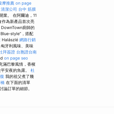
按摩推薦
on page
。
清潔公司
台中 筋膜
業。 在阿爾迪，11
食作為新產品首次亮
DownTown廚師的
Blue-style”，搭配
程
Halászlé
網路行銷
具匈牙利風味、美味
杜拜簽證
台胞證台南
nd
on page seo
充滿巴黎風情，香檳
做平安夜的魚露。
杜
整復
我的祖父煮了幾
牙橋
在下面的清單
討論訂單的細節。