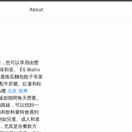
About
店，您可以享用由豐
 ÉS Bistro
鹿南瓜麵包餃子等菜
配牛肝菌、紅薯和松
品嚐
北投 按摩
誕節期間每天營業。
的路線，可以找到一
物和飲料量時會遇到
例如兒童、成人和老
，尤其是在餐飲方