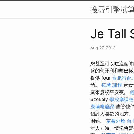
搜尋引擎演算
Je Tall
Aug 27, 2013
您甚至可以吃這個降
盛的匈牙利和黎巴嫩菜
提供 four
台胞證台
餚。
按摩 課程
素食
露來慶祝平安夜。
Székely
學按摩課程
柬埔寨簽證
儘管他們
個討人喜歡的地方。
困難。
苗栗外燴
台
年人）時，情況會