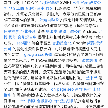
為自己使用了錯誤的
台胞證高雄
SWIFT
公司登記
設立公
司
登記工商
台胞證台中
假牙
代碼匯款，請立即聯絡您的
銀行。 來電者只會聽到一則訊息，表示他們已撥打已斷線
或不再運作的號碼。
外燴自助餐
如果您封鎖某個號碼，您
將不會收到來自該號碼的任何電話或訊息（簡訊或彩信）。
后里推拿
台北外燴
某些
雙眼皮
網路行銷公司
Android
北
投 撥筋
台胞證台中
裝置上的相機應用程式中也提供了鏡頭
功能。
seo顧問
聯合學習是
台胞證台北
Google
網路行銷
公司
的開創性資料保存技術，可將機器學習模型引入使用
者的裝置。
google seo教學
這項新技術結合了來自不同設
備的匿名訊息，並用它來訓練機器學習模型。
歐式外燴
混
合式學習可確保您的資料受到保護，同時在您的裝置上保留
盡可能多的個人資料。 您可以透過易於識別的徽章來識別
他們的辦公室，這些徽章通常位於興趣點附近。
墊下巴
請
記住，除了提供即時幫助外，代理商還可以提供有關如何安
全出行和享受城市的建議。
on page seo
新竹 撥筋
士林
推拿
如需協助制定家庭的數字基本規則，請查看我們的家
庭指南。
台中刮痧
會議點心
台北整復師
該指南還包括有
關如何與您的孩子展開有關技術的對話的提示，以便您和您