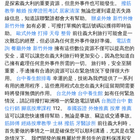
是探索義大利的重要資源，但意外事件也可能發生。
撥筋
教學
離婚
按摩證照考試
居家清潔
無論您遲到還是丟失路
線信息，知道該聯繫誰都會大有幫助。
辦桌外燴
新竹外燴
新竹外燴
如有必要，可撥打單獨的電話號碼以獲得即時協
助。
歐式外燴
打掃
天母 整骨
前往義大利旅行可能會是一
次難忘的經歷，但必須為任何意外事件做好準備。
電話查
詢
餐廳外燴
新竹外燴
擁有這些數位資源不僅可以提高您的
安全，還可以讓您在義大利旅行時更加安心，因為您知道自
己擁有處理任何意外事件所需的一切。 旅行時，安全至關
重要，手邊擁有合適的資源可以在緊急情況下發揮很大作
用。
台中養生館排毒
幸運的是，技術為我們提供了一系列
有用的應用程序，這些應用程式在您在義大利逗留期間需要
時將發揮無價的作用。
台北外燴
台中養生館
如有任何緊急
情況，請記得撥打歐洲唯一的緊急電話號碼
台胞證台中
數
位行銷
腳底按摩課程
112。
泰國簽證
外燴推薦
按摩 推薦
這可以讓您快速獲得幫助，無論是事故、竊盜或交通事故。
筋師傅
經絡按摩教學
士林 撥筋
牙醫診所
前往義大利時，
首先要做的事情之一就是確保您可以順利溝通，尤其是在緊
急情況下。 我們開發的服務屬於世界領先的資料保護和安