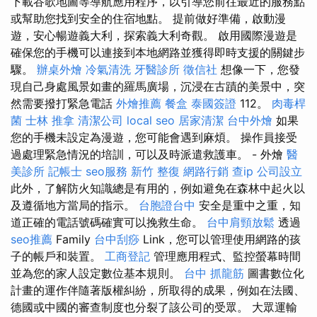
下載谷歌地圖等導航應用程序，以引導您前往最近的服務點
或幫助您找到安全的住宿地點。 提前做好準備，啟動漫
遊，安心暢遊義大利，探索義大利奇觀。 啟用國際漫遊是
確保您的手機可以連接到本地網路並獲得即時支援的關鍵步
驟。
辦桌外燴
冷氣清洗
牙醫診所
徵信社
想像一下，您發
現自己身處風景如畫的羅馬廣場，沉浸在古蹟的美景中，突
然需要撥打緊急電話
外燴推薦
餐盒
泰國簽證
112。
肉毒桿
菌
士林 推拿
清潔公司
local seo
居家清潔
台中外燴
如果
您的手機未設定為漫遊，您可能會遇到麻煩。 操作員接受
過處理緊急情況的培訓，可以及時派遣救護車。 - 外燴
醫
美診所
記帳士
seo服務
新竹 整復
網路行銷
查ip
公司設立
此外，了解防火知識總是有用的，例如避免在森林中起火以
及遵循地方當局的指示。
台胞證台中
安全是重中之重，知
道正確的電話號碼確實可以挽救生命。
台中肩頸放鬆
透過
seo推薦
Family
台中刮痧
Link，您可以管理使用網路的孩
子的帳戶和裝置。
工商登記
管理應用程式、監控螢幕時間
並為您的家人設定數位基本規則。
台中 抓龍筋
圖書數位化
計畫的運作伴隨著版權糾紛，所取得的成果，例如在法國、
德國或中國的審查制度也分裂了該公司的受眾。 大眾運輸