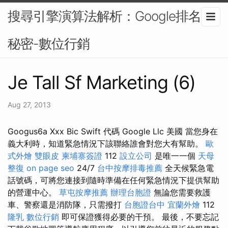
搜尋引擎演算法解析：Google排名的
秘密-數位行銷
Je Tall Sf Marketing (6)
Aug 27, 2013
Googus6a Xxx Bic Swift 代碼 Google Llc 美國 當您身在
義大利時，知道緊急情況下該聯絡誰會對您大有幫助。
歐
式外燴
雙眼皮
柬埔寨簽證
112
設立公司
是唯一一個
天母
整復
on page seo
24/7
台中按摩排毒推薦
全天候緊急電
話號碼，可將您連接到隨時準備在任何緊急情況下提供幫助
的營運中心。
草屯按摩推薦
辦理台胞證
無論您需要救護
車、警察還是消防隊，只需撥打
台胞證台中
宜蘭外燴
112
隆乳
數位行銷
即可保證獲得必要的干預。 最後，不要忘記