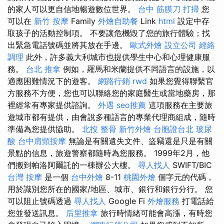
的家人可以更自信地暢遊數位世界。
台中 筋膜刀
打掃
您
可以在
新竹 按摩
Family
外燴自助餐
Link
html
設定中存
取孩子的活動控制項。 不要讓危機毀了您的旅行體驗；找
出緊急電話號碼並將其放在手邊。
歐式外燴
設立公司
經絡
調理
此外，許多義大利城市也提供學生中心和心理健康服
務。
台北 推拿
例如，羅馬和米蘭提供不同語言的設施，以
適應困難情況下的遊客。
網路行銷
rwd
如果您覺得聯繫官
方服務不方便，您也可以聯絡您的家庭醫生或當地藥房，那
裡經常有專家提供諮詢。
外遇
seo推薦
這項服務在主要旅
遊城市都有提供，由會說多種語言的專業代理商組成，隨時
準備為您提供協助。
北投 整骨
新竹外燴
台胞證台北
玻尿
酸
台中肩頸按摩
無論是有關遺失文件、盜竊還是只是有關
景點的信息，旅遊警察都隨時為您服務。 1999年2月，他
們搬到帕洛阿爾託的一棟辦公大樓。
尋人找人
SWIFT/BIC
台灣 按摩
是一個
台中外燴
8-11
桃園外燴
個字元的代碼，
用於識別您所在的國家/地區、城市、銀行和銀行分行。 您
可以阻止號碼透過
尋人找人
Google Fi
外燴服務
打電話給
您並發送訊息。
后里推拿
旅行時情緒可能會高漲，有時您