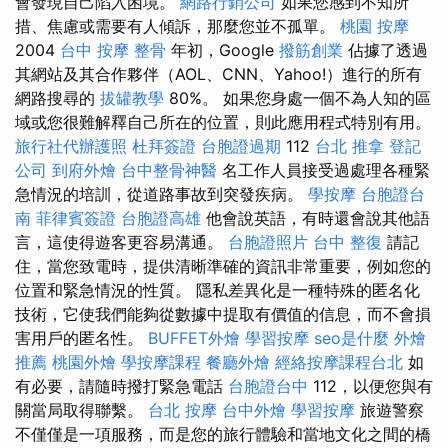
會發現自己陷入困境。
網路行銷公司
如果您感到不知所
措、焦慮或需要有人傾訴，那麼您並不孤單。
桃園 按摩
2004
台中 按摩 整骨
年初，Google
撥筋創業
佔據了透過
其網站及其合作夥伴（AOL、CNN、Yahoo!）進行的所有
網路搜尋的
拔罐教學
80%。 如果您身處一個不為人知的區
域或您很難解釋自己所在的位置，則此應用程式特別有用。
旅行社代辦護照
杜拜簽證
台胞證過期
112
台北 推拿
登記
公司
到府外燴
台中整骨神醫
名工作人員接受過處理各種緊
急情況的培訓，從道路事故到突發疾病。
學按摩
台胞證台
南
菲律賓簽證
台胞證高雄
他會說英語，有時還會說其他語
言，這使得遊客更容易溝通。
台胞證照片
台中 整復
請記
住，當您致電時，提供清晰準確的資訊非常重要，例如您的
位置和緊急情況的性質。 隱私差異化是一種特殊的匿名化
技術，它使我們能夠從數據中提取有價值的信息，而不會損
害用戶的匿名性。
BUFFET外燴
學習按摩
seo是什麼
外燴
推薦
桃園外燴
學按摩課程
餐廳外燴
經絡按摩課程台北
如
有必要，請隨時撥打緊急電話
台胞證台中
112，以便您與有
關當局取得聯繫。
台北 按摩
台中外燴
學習按摩
旅遊警察
不僅僅是一項服務，而是您的旅行體驗和當地文化之間的橋