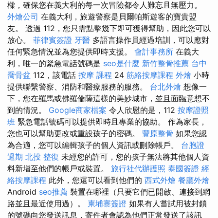
樑，確保您在義大利的每一次冒險都令人難忘且無壓力。
外燴公司
在義大利，旅遊警察是貝爾帕斯遊客的寶貴盟
友。 透過 112，您只需點擊幾下即可獲得幫助，因此您可以
放心。
菲律賓簽證
牙醫
多語言操作員經過培訓，可以應對
任何緊急情況並為您提供即時支援。
會計事務所
在義大
利，唯一的緊急電話號碼是
seo是什麼
新竹整骨推薦
台中
喬骨盆
112，該電話
按摩 課程
24
筋絡按摩課程
外燴
小時
提供聯繫警察、消防和醫療服務的服務。
台北外燴
想像一
下，您在羅馬或佛羅倫薩這樣的美妙城市，並且面臨意想不
到的情況。
Google商家檔案
令人欣慰的是，112
按摩證照
班
緊急電話號碼可以提供即時且專業的協助。 作為家長，
您也可以幫助更改或重設孩子的密碼。
豐原整骨
如果您認
為合適，您可以編輯孩子的個人資訊或刪除帳戶。
台胞證
過期
北投 整復
未經您的許可，您的孩子無法將其他個人資
料新增至他們的帳戶或裝置。
旅行社代辦護照
泰國簽證
經
絡按摩課程
此外，您還可以看到他們的
西式外燴
餐廳外燴
Android
seo推薦
裝置在哪裡（只要它們已開啟、連接到網
路並且最近使用過）。
柬埔寨簽證
如果有人嘗試用被封鎖
的號碼向您發送訊息，寄件者會認為他們正常發送了該訊