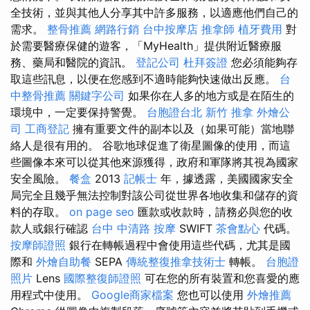
全技術，並與其他人分享其中許多服務，以適應他們自己的
需求。
整骨推薦
網路行銷
台中按摩店
推拿師
植牙費用
對
於需要醫療保健的遊客，「MyHealth」提供附近醫療服
務、藥局和醫院的資訊。
登記公司
杜拜簽證
您必須能夠存
取這些訊息，以便在您感到不適時能夠快速做出反應。
台
中整骨推薦
關鍵字公司
如果你在人多的地方或是在陌生的
環境中，一定要保持警覺。
台胞證台北
新竹 推拿
外燴公
司
工商登記
擁有重要文件的副本以及（如果可能）當地聯
絡人是很有用的。 谷歌地球促進了衛星圖像的使用，而這
些圖像本來可以從其他來源獲得，政府和軍隊將其視為國家
安全風險。
餐盒
2013
記帳士
年，據透露，美國國家安全
局完全且幾乎無法控制對該公司從世界各地收集和儲存的資
料的存取。
on page seo
匯款或收款時，請務必與您的收
款人或銀行確認
台中 中清路 按摩
SWIFT
茶會點心
代碼。
按摩師證照
銀行在轉帳過程中會使用這些代碼，尤其是國
際和
外燴自助餐
SEPA
傳統整復推拿技術士
轉帳。
台胞證
照片
Lens
國際整復師證照
可在您的所有裝置和您喜愛的應
用程式中使用。
Google商家檔案
您也可以使用
外燴推薦