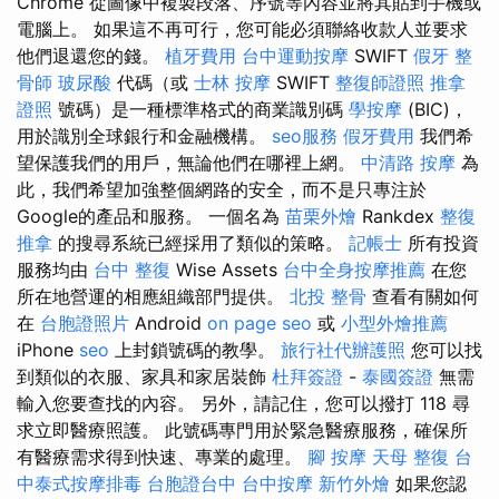
Chrome 從圖像中複製段落、序號等內容並將其貼到手機或
電腦上。 如果這不再可行，您可能必須聯絡收款人並要求
他們退還您的錢。
植牙費用
台中運動按摩
SWIFT
假牙
整
骨師
玻尿酸
代碼（或
士林 按摩
SWIFT
整復師證照
推拿
證照
號碼）是一種標準格式的商業識別碼
學按摩
(BIC)，
用於識別全球銀行和金融機構。
seo服務
假牙費用
我們希
望保護我們的用戶，無論他們在哪裡上網。
中清路 按摩
為
此，我們希望加強整個網路的安全，而不是只專注於
Google的產品和服務。 一個名為
苗栗外燴
Rankdex
整復
推拿
的搜尋系統已經採用了類似的策略。
記帳士
所有投資
服務均由
台中 整復
Wise Assets
台中全身按摩推薦
在您
所在地營運的相應組織部門提供。
北投 整骨
查看有關如何
在
台胞證照片
Android
on page seo
或
小型外燴推薦
iPhone
seo
上封鎖號碼的教學。
旅行社代辦護照
您可以找
到類似的衣服、家具和家居裝飾
杜拜簽證
-
泰國簽證
無需
輸入您要查找的內容。 另外，請記住，您可以撥打 118 尋
求立即醫療照護。 此號碼專門用於緊急醫療服務，確保所
有醫療需求得到快速、專業的處理。
腳 按摩
天母 整復
台
中泰式按摩排毒
台胞證台中
台中按摩
新竹外燴
如果您認