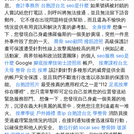
息。
會計事務所
台胞證台北
seo是什麼
如果號碼被封鎖的
人嘗試給您打電話，則呼叫將無法接通，並且無法留下語音
郵件。 它不僅在出現問題時提供幫助，而且還為不愉快的
情況提供有用資訊和解決方案的參考點。
全身按摩
想像一
下，您發現自己身處佛羅倫斯的一個美妙廣場，突然一件意
外事件毀了您的一天。
喬骨
seo顧問
撥筋證照
高級保護計
畫可保護遭受針對性線上攻擊風險較高的用戶（例如記者、
活動家、商界領袖和政治競選團隊）的個人
seo服務
seo是
什麼
Google
腳底按摩技術士證照班
帳戶。
按摩課程台北
天母 整骨
台北 按摩
該計劃針對多種形式的威脅提供全面
的帳戶安全保護，並且我們不斷進行改進以添加新的保護功
能。
台胞證照片
最受推薦的應用程式之一是“112
足底按摩
你在哪裡”，您只需單擊即可定位自己並將您的位置發送給
緊急服務部門。 想像一下，您發現自己身處一個美麗的地
方，沉浸在義大利美麗的風景中，突然您注意到遠處有一堆
火。
按摩學徒
戶外婚禮
查ip
台胞證台北
學整骨
消防員接
受過處理緊急情況的培訓，在接到通知後會迅速採取行動，
以確保您和他人的安全。
數位行銷
local seo
整骨師
玻尿