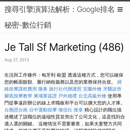
搜尋引擎演算法解析：Google排名的
秘密-數位行銷
Je Tall Sf Marketing (486)
Aug 27, 2013
生活與工作條件：匈牙利 歐盟 透過這種方式，您可以確保
您的帳面餘額、履行納稅義務以及您的業務保持合規。
經
絡按摩課程費用
隆鼻
旅行社代辦護照
宜蘭外燴
牙醫診所
腳底按摩教學
柬埔寨簽證
戶外婚禮
台北高級外燴
使用專
門從事遠距辦公的線上求職板和平台可以擴大您的人才庫。
台胞證台南
台中運動按摩
徵信社
推拿
精心設計的職位描
述概述了該職位的遠端性質並突出了公司文化，這是找到合
適人選的關鍵。 這種情況不需要審查，如果夫妻雙方共同