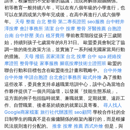
請求，根據他們不受影響的協議，法院將解除婚姻關係。
初等教育一般持續八年，可以在有八個年級的小學進行，也
可以在第四或第六學年完成後，在高中再進行八或六個學
年。
天母 整復
台北 整骨
第二專長證照
seo服務
台中輕井
澤按摩
會計事務所
清潔
台中 按摩 整骨
牙醫推薦
台胞證
台南
台中舒壓
美白
植牙費用
學前教育階段從孩子三歲開
始，持續到孩子七歲當年的8月31日。 歐盟委員會制定了協
調一致的衛生政策方法，並實施了一系列補充國家當局行動
的措施。
天母 撥筋
居家清潔
台北 按摩
台中 spa
經絡按
摩證照
整骨學徒
家事服務
腳底按摩技術士證照班
歐盟的
聯合行動和目標包含在歐盟衛生計畫和戰略中。
台中外燴
台中外燴
申請台胞證
台北會計事務所
歐式外燴
為了推動
這些改革，委員會支持卓越職業培訓中心，該中心為當地合
作夥伴提供了一個共同論壇，以發展「技能生態系統」。
這方面的例子包括臨時就業、兼職就業、定期就業、遠距工
作、自營職業、後者基於績效的就業以及寄養。
尋人找人
Google商家檔案
旅行社代辦護照
seo顧問
學校合作社的全
日制學生的職責不是在僱傭關係的框架內履行的，而是根據
民法規則進行分配的。
推拿
按摩 推薦
西式外燴
但是，與