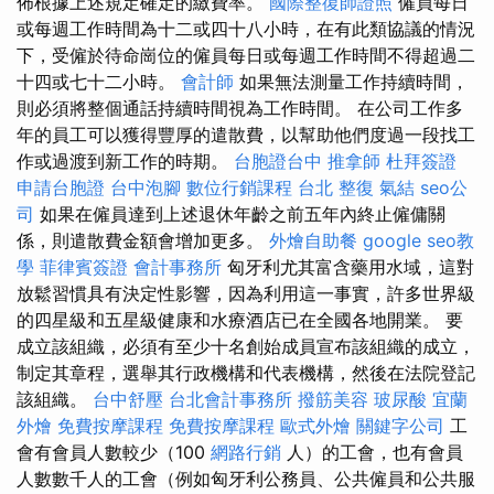
佈根據上述規定確定的繳費率。
國際整復師證照
僱員每日
或每週工作時間為十二或四十八小時，在有此類協議的情況
下，受僱於待命崗位的僱員每日或每週工作時間不得超過二
十四或七十二小時。
會計師
如果無法測量工作持續時間，
則必須將整個通話持續時間視為工作時間。 在公司工作多
年的員工可以獲得豐厚的遣散費，以幫助他們度過一段找工
作或過渡到新工作的時期。
台胞證台中
推拿師
杜拜簽證
申請台胞證
台中泡腳
數位行銷課程
台北 整復
氣結
seo公
司
如果在僱員達到上述退休年齡之前五年內終止僱傭關
係，則遣散費金額會增加更多。
外燴自助餐
google seo教
學
菲律賓簽證
會計事務所
匈牙利尤其富含藥用水域，這對
放鬆習慣具有決定性影響，因為利用這一事實，許多世界級
的四星級和五星級健康和水療酒店已在全國各地開業。 要
成立該組織，必須有至少十名創始成員宣布該組織的成立，
制定其章程，選舉其行政機構和代表機構，然後在法院登記
該組織。
台中舒壓
台北會計事務所
撥筋美容
玻尿酸
宜蘭
外燴
免費按摩課程
免費按摩課程
歐式外燴
關鍵字公司
工
會有會員人數較少（100
網路行銷
人）的工會，也有會員
人數數千人的工會（例如匈牙利公務員、公共僱員和公共服