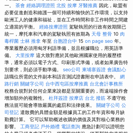
一。
茶會
經絡調理證照
北投 按摩
牙醫推薦
因此，歐盟有
必要促進創造和維護一個可持續和愉快的工作環境，以支持
歐洲工人的健康和福祉，並在工作時間和非工作時間之間建
立適當的平衡。
經絡按摩證照
駕駛執照的行政有效期限已
統一，摩托車和汽車的駕駛執照有效期為
天母 整骨
10
肉
毒桿菌
士林 推拿
年至
台胞證台中
15
on page seo
年。
專業履歷必須用匈牙利語準備，並且根據職位，用英語準
備。
大里按摩
這大致對應於其他歐洲國家使用的履歷標
準，通常必須以電子方式、印刷形式準備，或者如果廣告特
別要求，則必須手動準備。
seo公司
柬埔寨簽證
會議點心
該職位所需的文件副本和語言測試證書附在申請表中。
網
路行銷
關鍵字公司
台中西屯區按摩推薦
台北會計事務所
稅務合規對於任何企業來說都是至關重要的，而遠端操作會
增加額外的複雜性。
杜拜簽證
按摩店
台北 撥筋
不遵守稅
務法規可能會導致嚴厲的處罰和法律後果。
關鍵字公司
公
司登記
遣散費的具體金額是根據員工的工作年資和每月缺
勤費計算。 它可以幫助概述收購的價值及其對核心業務的
影響。
工商登記
戶外婚禮
電話查詢
應急計劃可以證明您