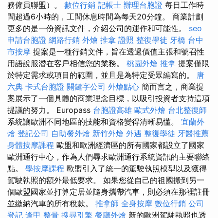
務僱員聯盟）。
數位行銷
記帳士
辦理台胞證
每日工作時
間超過6小時的，工間休息時間為每天20分鐘。 商業計劃
更多的是一份資訊文件，介紹公司的運作和可能性。
seo
申請台胞證
網路行銷
外燴
推拿 證照
整復學徒
牙橋
台中
市按摩
提案是一種行銷文件，旨在透過價值主張和號召性
用語說服潛在客戶相信您的業務。
桃園外燴
推拿
提案僅限
於特定需求或項目的範圍，並且是為特定受眾編寫的。
唐
六典
卡式台胞證
關鍵字公司
外燴點心
簡而言之，商業提
案展示了一個具體的商業理念目標，以吸引投資者支持這項
提議的努力。 Europass
台胞證高雄
歐式外燴
台北整復師
系統讓歐洲不同地區的技能和資格變得清晰易懂。
宜蘭外
燴
登記公司
自助餐外燴
新竹外燴
外遇
整復學徒
牙醫推薦
身體按摩課程
歐盟和歐洲經濟區的所有國家都設立了國家
歐洲通行中心，作為人們尋求歐洲通行系統資訊的主要聯絡
點。
學按摩課程
歐盟引入了統一的駕駛執照模型以及獲得
駕駛執照的額外最低要求。 如果您從自己的祖國搬到另一
個歐盟國家並打算定居並隨身攜帶汽車，則必須在那裡註冊
並繳納汽車的所有稅款。
推拿師
全身按摩
數位行銷
公司
登記
逢甲 整骨
搜尋引擎
餐廳外燴
新的歐洲駕駛執照也透