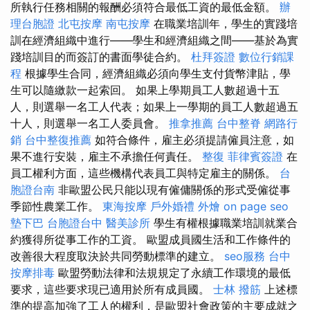
所執行任務相關的報酬必須符合最低工資的最低金額。
辦
理台胞證
北屯按摩
南屯按摩
在職業培訓年，學生的實踐培
訓在經濟組織中進行——學生和經濟組織之間——基於為實
踐培訓目的而簽訂的書面學徒合約。
杜拜簽證
數位行銷課
程
根據學生合同，經濟組織必須向學生支付貨幣津貼，學
生可以隨繳款一起索回。 如果上學期員工人數超過十五
人，則選舉一名工人代表；如果上一學期的員工人數超過五
十人，則選舉一名工人委員會。
推拿推薦
台中整脊
網路行
銷
台中整復推薦
如符合條件，雇主必須提請僱員注意，如
果不進行安裝，雇主不承擔任何責任。
整復
菲律賓簽證
在
員工權利方面，這些機構代表員工與特定雇主的關係。
台
胞證台南
非歐盟公民只能以現有僱傭關係的形式受僱從事
季節性農業工作。
東海按摩
戶外婚禮
外燴
on page seo
墊下巴
台胞證台中
醫美診所
學生有權根據職業培訓就業合
約獲得所從事工作的工資。 歐盟成員國生活和工作條件的
改善很大程度取決於共同勞動標準的建立。
seo服務
台中
按摩排毒
歐盟勞動法律和法規規定了永續工作環境的最低
要求，這些要求現已適用於所有成員國。
士林 撥筋
上述標
準的提高加強了工人的權利，是歐盟社會政策的主要成就之