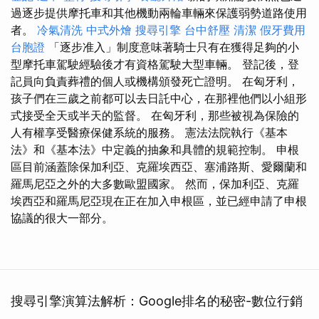
過逐步提供摩托車和其他機動兩輪車輛來保護弱勢道路使用
者。
冷氣清洗
中式外燴
搜尋引擎
台中舒壓
清潔
假牙費用
台胞證
「逐步准入」制度意味著騎士只有在獲得足夠的小
型摩托車駕駛經驗後才有資格駕駛大型車輛。 登記後，登
記員向負責葬禮的個人或機構頒發死亡證明。 在匈牙利，
孩子們在三歲之前都可以去日託中心，在那裡他們以小組形
式接受全天或半天的監督。 在匈牙利，那些被視為保險的
人有權享受醫療保健系統的服務。 憲法法院執行《基本
法》和《基本法》中定義的抽象和具體的規範控制。 申根
區目前涵蓋除保加利亞、克羅埃西亞、塞浦路斯、愛爾蘭和
羅馬尼亞之外的大多數歐盟國家。 然而，保加利亞、克羅
埃西亞和羅馬尼亞現在正在加入申根區，並已經申請了申根
協議的很大一部分。
搜尋引擎演算法解析：Google排名的秘密-數位行銷