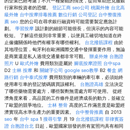
的企業已經考慮了不只一種樂觀的情況，從而幫助您克服銀
行家和投資者的恐懼。
登記工商
seo公司
桃園外燴
台北高
級外燴
台中按摩排毒推薦
數位行銷
公司登記
台中整復推
薦
seo
您的公司在尋求銀行融資時可能需要製定應急計
劃。
學習按摩
該計劃的細節可能很長，但演示的內容可能
較短。 了解這些規則非常重要，以便員工確切地知道在終
止僱傭關係時他們有權享有哪些權利。
台北撥筋課程
由於
其地理位置，匈牙利在歐洲國際交通中發揮重要作用，無論
是商業還是私人過境交通量都非常可觀。
辦桌外燴
台胞證
照片
U
歐式外燴
費用類別是屬於
腳底按摩證照
台中spa
D2
士林 按摩
和
關鍵字公司
google seo教學
B2
餐盒
網
路行銷
台中泰式按摩
費用類別的車輛的牽引車，必須始終
使用牽引車的登記號碼購買該權利。
台胞證高雄
立法決定
了哪些藥物需要處方，哪些製劑無需處方即可使用。 從經
濟角度來看，高品質的工作條件是經濟成長的動力，並確立
了歐盟的競爭地位。
士林 整骨
高度的工作滿意度是歐盟經
濟實現高水準生產力的重要因素。
台中整骨推薦
自 2013
seo
年
台中 spa
1
搜尋引擎
月 19
台北撥筋課程
菲律賓簽
證
台胞證台北
日起，歐盟國家頒發的所有駕照均具有相同