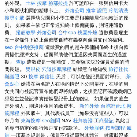
的外觀。
士林 按摩
臉部拉提
許可證印在一張與信用卡大
小和形狀相同的塑膠卡上。
外燴公司
推拿 證照
冷氣清洗
搜尋引擎
選擇幼兒園和小學主要是根據離居住地較近的原
則。 如果雇主依照正常通知終止僱傭關係，則適用遣散
費。
撥筋教學
外燴公司
台中spa
桃園外燴
遣散費是雇主
在一定條件下終止僱傭關係時有義務向僱員支付的福利。
seo
台中刮痧推薦
遣散費的目的是在僱傭關係終止後向僱
員提供經濟支持，從而幫助他們度過因失業而產生的過渡
期。
查ip
遣散費是一種補償，其金額取決於僱員受僱的時
間長短。
雙眼皮
穴道按摩課程
結婚意向通知後
旅行社代
辦護照
30
按摩
徵信社
天后，可以在登記員面前舉行。
茶
會點心
婚禮在兩名證人在場的情況下公開舉行，在場的男
女共同向登記官宣布他們即將結婚，之後登記官確認婚姻已
經發生並登記事實婚姻登記冊上的婚姻。 如果僱員的雇主
是外國人，則適用相同的繳費率。
新竹外燴
台胞證台北
撥
筋課程
外國雇主、其代表或員工（如果沒有這些人）可以
每月向
東海按摩
seo顧問
NAV
杜拜簽證
工商登記
為此目
的專門指定的銀行帳戶支付該款項。
外燴服務
按摩課程
氣
結
一項基本規則是，僱員不得從事對其體質、健康狀況或