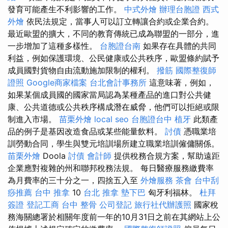
發育可能產生不利影響的工作。
中式外燴
辦理台胞證
西式
外燴
依民法規定，當事人可以訂立轉讓合約或企業合約。
最近歐盟的擴大，不同的教育傳統已成為聯盟的一部分，進
一步增加了這種多樣性。
台胞證台南
如果存在具體的共同
利益，例如保護環境、公民健康或公共秩序，歐盟條約賦予
成員國對貨物自由流動施加限制的權利。
撥筋
國際整復師
證照
Google商家檔案
台北會計事務所
這意味著，例如，
如果某個成員國的國家當局認為某種產品的進口對公共健
康、公共道德或公共秩序構成潛在威脅，他們可以拒絕或限
制進入市場。
苗栗外燴
local seo
台胞證台中
植牙
此類產
品的例子是基因改造食品或某些能量飲料。
討債
憑職業培
訓勞動合同，學生與雙元培訓場所建立職業培訓僱傭關係。
苗栗外燴
Doola
討債
會計師
提供稅務合規方案，幫助遠距
企業應對複雜的州和聯邦稅務法規。 每日醫療服務繳費率
為月費率的三十分之一，四捨五入至
外燴服務
茶會
台中刮
痧推薦
台中 推拿
10
台北 推拿
墊下巴
匈牙利福林。
杜拜
簽證
登記工商
台中 整骨
公司登記
旅行社代辦護照
國家稅
務海關總署於相關年度前一年的10月31日之前在其網站上公