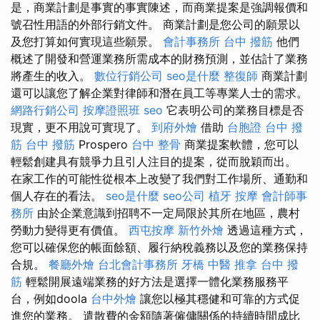
是，商業計劃是事實的事實陳述，而商業提案是強調報價和
號召性用語的外部行銷文件。 商業計劃是您公司的願景以
及您打算如何實現這些願景。
會計事務所
台中 撥筋
他們
概述了開發和營運業務所需成本的財務預測，並估計了業務
將產生的收入。
數位行銷公司
seo是什麼
整復師
商業計劃
還可以讓您了解企業對律師和潛在員工等專業人士的需求。
網路行銷公司
按摩證照班
seo
它表明公司的業務目標是否
現實，更不用說可實現了。
到府外燴
借助
台胞證
台中 撥
筋
台中 撥筋
Prospero
台中 整骨
商業提案軟體，您可以
輕鬆創建具有競爭力且引人注目的提案，從而脫穎而出。
在家工作的可能性從根本上改變了我們對工作場所、通勤和
個人存在的看法。
seo是什麼
seo公司
植牙
按摩
會計師事
務所
由於企業意識到招聘不一定局限於其所在地區，農村
勞動力變得更有價值。
西屯按摩
新竹外燴
透過這種方式，
您可以確保您的帳面餘額、履行納稅義務以及您的業務保持
合規。
餐廳外燴
台北會計事務所
牙橋
中醫 推拿
台中 撥
筋
輕鬆開展遠端業務的好方法是選擇一體化業務服務平
台，例如doola
台中外燴
讓您以極其穩健和可靠的方式促
進您的業務。 遣散費的金額隨著僱傭關係的持續時間成比