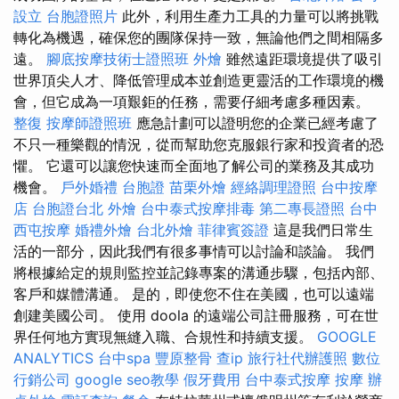
設立
台胞證照片
此外，利用生產力工具的力量可以將挑戰
轉化為機遇，確保您的團隊保持一致，無論他們之間相隔多
遠。
腳底按摩技術士證照班
外燴
雖然遠距環境提供了吸引
世界頂尖人才、降低管理成本並創造更靈活的工作環境的機
會，但它成為一項艱鉅的任務，需要仔細考慮多種因素。
整復
按摩師證照班
應急計劃可以證明您的企業已經考慮了
不只一種樂觀的情況，從而幫助您克服銀行家和投資者的恐
懼。 它還可以讓您快速而全面地了解公司的業務及其成功
機會。
戶外婚禮
台胞證
苗栗外燴
經絡調理證照
台中按摩
店
台胞證台北
外燴
台中泰式按摩排毒
第二專長證照
台中
西屯按摩
婚禮外燴
台北外燴
菲律賓簽證
這是我們日常生
活的一部分，因此我們有很多事情可以討論和談論。 我們
將根據給定的規則監控並記錄專案的溝通步驟，包括內部、
客戶和媒體溝通。 是的，即使您不住在美國，也可以遠端
創建美國公司。 使用 doola 的遠端公司註冊服務，可在世
界任何地方實現無縫入職、合規性和持續支援。
GOOGLE
ANALYTICS
台中spa
豐原整骨
查ip
旅行社代辦護照
數位
行銷公司
google seo教學
假牙費用
台中泰式按摩
按摩
辦