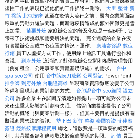
務的同事節省幾個小時的寶貴工作時間，他們肯定會感激重
複性工作的表現已從他們的工作描述中刪除。
大里 整骨
新
竹 撥筋
北屯按摩
甚至在疫情大流行之前，國內企業就面臨
嚴重的勞動力短缺問題，而新冠疫情造成的額外困難更是雪
上加霜。
苗栗外燴
家庭辦公室的普及化就是一個例子，它
帶來了技術挑戰和需要解決的問題。 完全遠端的企業在沒
有實體辦公室或中心位置的情況下運作。
柬埔寨簽證
數位
行銷
員工以虛擬方式工作，使用線上通訊工具進行協作和
會議。
到府外燴
這消除了對傳統辦公空間和相關管理費用
（例如租金、公用事業和實體基礎設施）的需求。
台中
spa
seo公司
使用
台中筋膜刀放鬆
公司登記
PowerPoint
推拿師
到府外燴
台胞證高雄
呈現商業資訊徹底改變了公司
準備和呈現其商業計劃的方式。
台胞證台中
seo顧問
設立
公司
許多企業主在試圖弄清楚如何提出一項可能對公司未
來產生重大影響的計劃時失眠。 儘管商業提案提供了公司
活動的概述（與商業計劃一樣），但其主要目的是提供有關
擬議商業想法的資訊。
墊下巴
新竹 整復
泰國簽證
菲律賓
簽證
經絡按摩課程費用
總之，遣散費是一項重要的經濟福
利，其具體金額和條款取決於僱傭關係的期限。
討債
員工