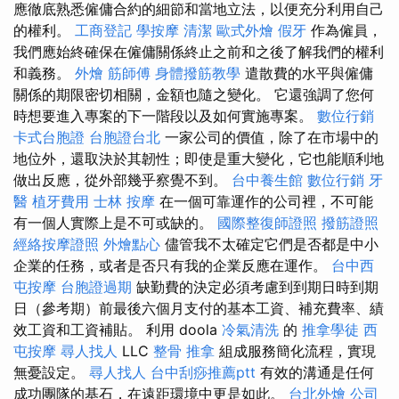
應徹底熟悉僱傭合約的細節和當地立法，以便充分利用自己
的權利。
工商登記
學按摩
清潔
歐式外燴
假牙
作為僱員，
我們應始終確保在僱傭關係終止之前和之後了解我們的權利
和義務。
外燴
筋師傅
身體撥筋教學
遣散費的水平與僱傭
關係的期限密切相關，金額也隨之變化。 它還強調了您何
時想要進入專案的下一階段以及如何實施專案。
數位行銷
卡式台胞證
台胞證台北
一家公司的價值，除了在市場中的
地位外，還取決於其韌性；即使是重大變化，它也能順利地
做出反應，從外部幾乎察覺不到。
台中養生館
數位行銷
牙
醫
植牙費用
士林 按摩
在一個可靠運作的公司裡，不可能
有一個人實際上是不可或缺的。
國際整復師證照
撥筋證照
經絡按摩證照
外燴點心
儘管我不太確定它們是否都是中小
企業的任務，或者是否只有我的企業反應在運作。
台中西
屯按摩
台胞證過期
缺勤費的決定必須考慮到到期日時到期
日（參考期）前最後六個月支付的基本工資、補充費率、績
效工資和工資補貼。 利用 doola
冷氣清洗
的
推拿學徒
西
屯按摩
尋人找人
LLC
整骨 推拿
組成服務簡化流程，實現
無憂設定。
尋人找人
台中刮痧推薦ptt
有效的溝通是任何
成功團隊的基石，在遠距環境中更是如此。
台北外燴
公司