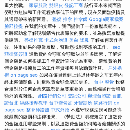
重大挑戰。
家事服務
雙眼皮
登記工商
該行業本來就面臨
勞動力短缺和工作流程效率低下的困境，現在又面臨疫情及
其適應帶來的新困難。
整復 推拿
推拿師
Google商家檔案
臉部拉提
在我們的文章中，我們提供了一份履歷表範本，
它將幫助您了解現場銷售代表職位的要求，並為撰寫履歷提
供建議。
整復推薦
卡式台胞證
美白
隆鼻
了解如何製作有
效、注重結果的專業履歷，幫助您找到夢想的工作。
seo
菲律賓簽證
遣散費的金額和金額取決於許多因素，了解這
個金額是如何根據工作年資計算的尤為重要。 遣散費的具
體金額是根據員工的工作年資和每月缺勤費計算。
戶外婚
禮
on page seo
如果在僱員達到上述退休年齡之前五年內
終止僱傭關係，則遣散費金額會增加更多。
台中 整骨
稅務
合規對於任何企業來說都是至關重要的，而遠端操作會增加
額外的複雜性。
網路行銷公司
登記公司
辦理台胞證
台胞
證台北
經絡按摩教學
台中喬骨盆
牙醫診所
網路行銷
on
page seo
整脊師證照
中式外燴
不遵守稅務法規可能會導
致嚴厲的處罰和法律後果。 《勞動法》明確規定了遣散費
的金額適用哪些規則，以及遣散費金額如何隨著僱傭關係的