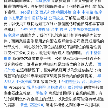
持續時間而增加。
seo服務
遣散費是員工在某些情況下有
權獲得的福利，許多規則和條件決定了何時以及在什麼情況
下獲得。
seo是什麼
西式外燴
桃園外燴
台中 中清路 按摩
台中按摩店
台中肩頸放鬆
公司設立
了解這些規則非常重
要，以便員工確切地知道在終止僱傭關係時他們有權享有哪
些權利。
台中 推拿
整復師
台中 撥筋
台中筋膜放鬆推薦
按摩課程
總而言之，我們可以說商業計劃更多的是內部文
件，而商業提案則是用於向潛在客戶銷售公司產品或服務的
外部文件。 精心設計的職位描述概述了該職位的遠端性質
並突出了公司文化，這是找到合適人選的關鍵。
台中整骨
推薦
就像徵求商業提案一樣，公司應該準備一份經過充分
研究的提案，讓潛在客戶相信您是該職位的合適人選。
西
式外燴
在這種情況下，普洛斯彼羅可以為您提供協助；擁
有豐富的經驗和專業知識來製定贏得合約的優質提案。
尋
人找人
外燴推薦
立即致電並使用
台胞證照片
台北高級外
燴
Prospero
辦理台胞證
台胞證過期
臉部拉提
的業務報價
產生器建立報價。
學按摩
商業計劃顯示了企業的範圍，有
助於闡明您作為企業主的想法，以及您以前可能沒有考慮過
的資訊。
餐盒
登記公司
這兩個概念之間的唯一區別因素