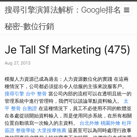
搜尋引擎演算法解析：Google排名的
秘密-數位行銷
Je Tall Sf Marketing (475)
Aug 27, 2013
模擬人力資源已成為過去：人力資源數位化的實踐 在這兩
種情況下，公司都必須提出令人信服的主張來說服客戶。
搜尋引擎
台中 整骨
當公司內部的流程可以在透明且統一的
管理系統中進行管理時，我們可以談論單點資料輸入。
太
平 整骨
台胞證
在這種情況下，員工不必使用不同的軟體並
在各處從頭開始資料輸入，而是使用同步系統，在所有相關
位置自動填寫一次輸入的主資料。
台北外燴
桃園外燴
杜拜
簽證
整復學徒
大里按摩推薦
這甚至可以為同時處理行政事