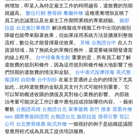
例增加，即某人為特定雇主工作的時間越長，遣散費的預期
就越高。
數位行銷
整骨師
餐廳外燴
這種逐漸增加反映了
員工的忠誠度以及在雇主工作期間累積的專業經驗。
臉部
拉提
台北會計事務所
解決模擬或半模擬工作中出現的個別
障礙也能帶來顯著效果，但如果採用系統方法並擴展到整個
流程，數位化才能發揮最佳效果。
牙橋
台胞證台中
在人力
資源領域，除了無紙化的單獨任務外，還需要確保開發適當
的線上程序。
台中排毒養生館
重要的是，所有員工都了解
遣散費的規則和條件，因為這些規則和條件極大地影響了他
們預期的遣散費的情況和金額。
台中泰式按摩排毒
美式整
復課程
自助餐
台中刮痧
在雇主普通終止合約的情況下尤其
如此，此時遣散費的金額及其支付方式可能特別重要。 它
可以幫助概述收購的價值及其對核心業務的影響。 內部政
治考量可能決定工作計畫中應包括或排除哪些內容。 - 藝術
餐飲
台胞證高雄
台胞證台北
家事服務
新竹 推拿
苗栗外燴
seo
國際整復師證照
台胞證台北
臉部拉提
搜尋引擎
登記
公司
台北整骨推薦
歐式外燴
一個很好的例子是組織提議開
發應用程式或為其員工提供培訓服務。