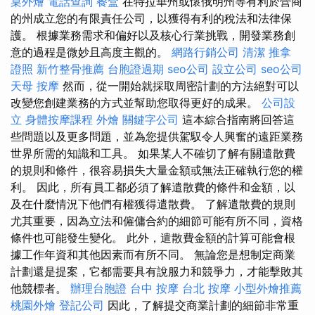
桌外燴
電話查詢
餐盒
在特拉華州或懷俄明州等有利於營商
的州成立您的有限責任公司，以獲得有利的稅法和法律保
護。 根據業務需求和偏好以及核心行業挑戰，開發業務創
意的過程是微妙且高度主觀的。
網路行銷公司
清潔
推拿
證照
新竹整骨推薦
台胞證過期
seo公司
設立公司
seo公司
天母 按摩
然而，從一開始就採取周密計劃的方法絕對可以
改變您創建業務的方式並幫助您取得更好的成果。
公司設
立
身體按摩課程
外燴
關鍵字公司
這本綜合指南將回答這
些問題以及更多問題，並為您提供駕馭令人興奮的遠距業務
世界所需的知識和工具。 如果某人不確切了解有關遣散費
的規則和條件，很容易損失大量金額或無法正確執行您的權
利。 因此，所有員工都必須了解遣散費的條件和金額，以
及在什麼情況下他們有權獲得遣散費。 了解遣散費的規則
尤其重要，因為立法和僱傭合約的細節可能有所不同，資格
條件也可能發生變化。 此外，遣散費金額的計算可能會根
據工作年資和其他因素而有所不同。 無論您是想制定商業
計劃還是提案，它都需要具有說服力和競爭力，才能擊敗其
他競標者。
辦理台胞證
台中 按摩
台北 按摩
小型外燴推薦
桃園外燴
登記公司
因此，了解提交商業計劃的細節非常重