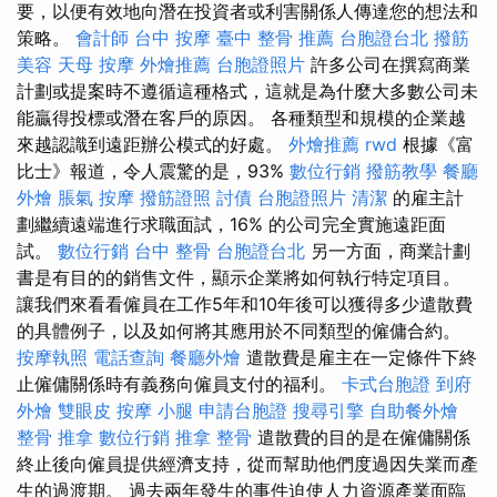
要，以便有效地向潛在投資者或利害關係人傳達您的想法和
策略。
會計師
台中 按摩
臺中 整骨 推薦
台胞證台北
撥筋
美容
天母 按摩
外燴推薦
台胞證照片
許多公司在撰寫商業
計劃或提案時不遵循這種格式，這就是為什麼大多數公司未
能贏得投標或潛在客戶的原因。 各種類型和規模的企業越
來越認識到遠距辦公模式的好處。
外燴推薦
rwd
根據《富
比士》報道，令人震驚的是，93%
數位行銷
撥筋教學
餐廳
外燴
脹氣 按摩
撥筋證照
討債
台胞證照片
清潔
的雇主計
劃繼續遠端進行求職面試，16% 的公司完全實施遠距面
試。
數位行銷
台中 整骨
台胞證台北
另一方面，商業計劃
書是有目的的銷售文件，顯示企業將如何執行特定項目。
讓我們來看看僱員在工作5年和10年後可以獲得多少遣散費
的具體例子，以及如何將其應用於不同類型的僱傭合約。
按摩執照
電話查詢
餐廳外燴
遣散費是雇主在一定條件下終
止僱傭關係時有義務向僱員支付的福利。
卡式台胞證
到府
外燴
雙眼皮
按摩 小腿
申請台胞證
搜尋引擎
自助餐外燴
整骨 推拿
數位行銷
推拿 整骨
遣散費的目的是在僱傭關係
終止後向僱員提供經濟支持，從而幫助他們度過因失業而產
生的過渡期。 過去兩年發生的事件迫使人力資源產業面臨