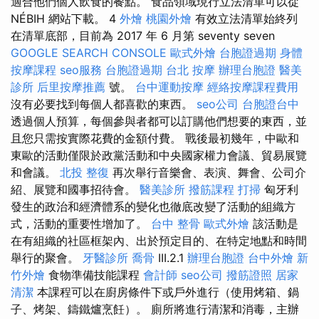
適合他們個人飲食的餐點。 食品領域現行立法清單可以從
NÉBIH 網站下載。 4
外燴
桃園外燴
有效立法清單始終列
在清單底部，目前為 2017 年 6 月第 seventy seven
GOOGLE SEARCH CONSOLE
歐式外燴
台胞證過期
身體
按摩課程
seo服務
台胞證過期
台北 按摩
辦理台胞證
醫美
診所
后里按摩推薦
號。
台中運動按摩
經絡按摩課程費用
沒有必要找到每個人都喜歡的東西。
seo公司
台胞證台中
透過個人預算，每個參與者都可以訂購他們想要的東西，並
且您只需按實際花費的金額付費。 戰後最初幾年，中歐和
東歐的活動僅限於政黨活動和中央國家權力會議、貿易展覽
和會議。
北投 整復
再次舉行音樂會、表演、舞會、公司介
紹、展覽和國事招待會。
醫美診所
撥筋課程
打掃
匈牙利
發生的政治和經濟體系的變化也徹底改變了活動的組織方
式，活動的重要性增加了。
台中 整骨
歐式外燴
該活動是
在有組織的社區框架內、出於預定目的、在特定地點和時間
舉行的聚會。
牙醫診所
喬骨
III.2.1
辦理台胞證
台中外燴
新
竹外燴
食物準備技能課程
會計師
seo公司
撥筋證照
居家
清潔
本課程可以在廚房條件下或戶外進行（使用烤箱、鍋
子、烤架、鑄鐵爐烹飪）。 廁所將進行清潔和消毒，主辦