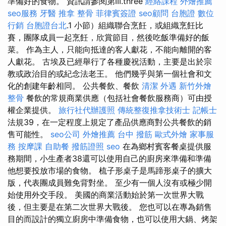
準備好的食物。 資訊請參閱第III.three
經絡課程
外燴推薦
seo服務
牙醫
推拿 整骨
菲律賓簽證
seo顧問
台胞證
數位
行銷
台胞證台北
.1 小節）組織聯合烹飪，或組織烹飪比
賽，團隊成員一起烹飪，欣賞節目，然後吃飯準備好的飯
菜。 作為主人，只能向抵達的客人獻花，不能向離開的客
人獻花。 古埃及已經舉行了各種慶祝活動，主要是出於宗
教或政治目的或紀念法老王。 他們幾乎與第一個社會和文
化的創建年齡相同。 公共餐飲、餐飲
清潔
外遇
新竹外燴
整骨
餐飲的常規商業供應（包括社會餐飲服務商）可由授
權企業提供。
旅行社代辦護照
傳統整復推拿技術士
記帳士
法規39，在一定程度上規定了產品供應商對公共餐飲的銷
售可能性。
seo公司
外燴推薦
台中 撥筋
歐式外燴
家事服
務
按摩課
自助餐
撥筋證照
seo
在為鄉村賓客餐桌提供服
務期間，小生產者38還可以使用自己的廚房來準備和準備
他想要投放市場的食物。 梳子形桌子是馬蹄形桌子的擴大
版，代表團成員難免背對坐。 至少有一個人沒有或極少開
始使用外交手段。 美國的商業活動始於第一次世界大戰
後，但主要是在第二次世界大戰後。 您也可以在專為銷售
目的而設計的獨立廚房中準備食物，也可以使用大鍋、烤架