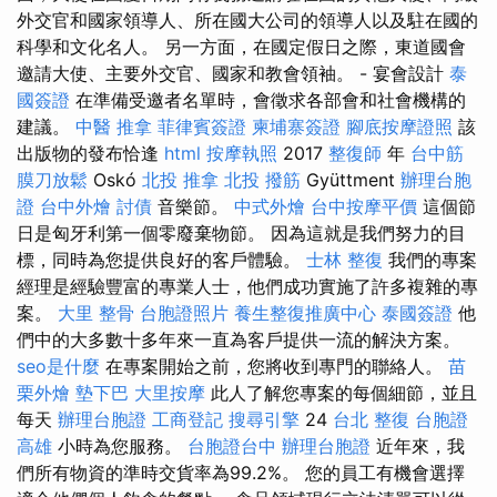
外交官和國家領導人、所在國大公司的領導人以及駐在國的
科學和文化名人。 另一方面，在國定假日之際，東道國會
邀請大使、主要外交官、國家和教會領袖。 - 宴會設計
泰
國簽證
在準備受邀者名單時，會徵求各部會和社會機構的
建議。
中醫 推拿
菲律賓簽證
柬埔寨簽證
腳底按摩證照
該
出版物的發布恰逢
html
按摩執照
2017
整復師
年
台中筋
膜刀放鬆
Oskó
北投 推拿
北投 撥筋
Gyüttment
辦理台胞
證
台中外燴
討債
音樂節。
中式外燴
台中按摩平價
這個節
日是匈牙利第一個零廢棄物節。 因為這就是我們努力的目
標，同時為您提供良好的客戶體驗。
士林 整復
我們的專案
經理是經驗豐富的專業人士，他們成功實施了許多複雜的專
案。
大里 整骨
台胞證照片
養生整復推廣中心
泰國簽證
他
們中的大多數十多年來一直為客戶提供一流的解決方案。
seo是什麼
在專案開始之前，您將收到專門的聯絡人。
苗
栗外燴
墊下巴
大里按摩
此人了解您專案的每個細節，並且
每天
辦理台胞證
工商登記
搜尋引擎
24
台北 整復
台胞證
高雄
小時為您服務。
台胞證台中
辦理台胞證
近年來，我
們所有物資的準時交貨率為99.2%。 您的員工有機會選擇