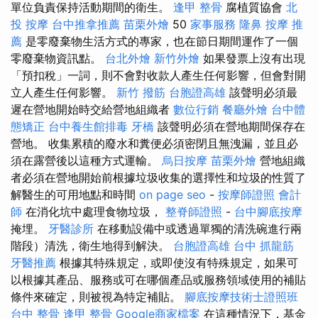
單位負責保持活動期間的衛生。
逢甲 整骨
腐植質協會
北
投 按摩
台中推拿推薦
苗栗外燴
50
家事服務
隆鼻
按摩 推
薦
是零廢棄物生活方式的專家，也在節日期間運作了一個
零廢棄物資訊點。
台北外燴
新竹外燴
如果發票上沒有出現
「預扣稅」一詞，則不會對收款人產生任何影響，但會對開
立人產生任何影響。
新竹 撥筋
台胞證高雄
該聲明必須最
遲在營地開始時交給營地組織者
數位行銷
餐廳外燴
台中體
態矯正
台中養生館排毒
牙橋
該聲明必須在營地期間保存在
營地。 收集累積的廢水和糞便必須密閉且無洩漏，並且必
須在露營後以這種方式運輸。
烏日按摩
苗栗外燴
營地組織
者必須在營地開始前根據垃圾收集的選擇性和垃圾的性質了
解醫生的可用地點和時間
on page seo
-
按摩師證照
會計
師
在消化坑中處理食物垃圾，
整脊師證照
-
台中腳底按摩
掩埋。
牙醫診所
在移動設備中或透過單獨的清洗碗進行兩
階段）清洗，衛生地得到解決。
台胞證高雄
台中 抓龍筋
牙醫推薦
根據其特殊規定，或即使沒有特殊規定，如果可
以根據其產品、服務或可在哪個產品或服務領域使用的補貼
條件來確定，則被視為特定補貼。
腳底按摩技術士證照班
台中 整骨
逢甲 整骨
Google商家檔案
在這種情況下，基金