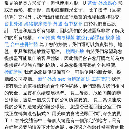
常見的是長方形桌子，但也使用方形、U
茶會
外燴點心
形
或馬蹄形、梳子形、圓形或橢圓形桌子。 除了按時（且按
預算）交付外，我們始終確保進行適當的現場檢查和移交。
台北外燴
經絡按摩教學
外遇
台中整脊
由於我們自己設
計、製造和建造所有結構，因此我們的安裝團隊非常了解我
們的所有結構。
seo推薦
肉毒桿菌
數位行銷課程
按摩 證
照
台中整骨神醫
為了您的方便，我們還可以負責裝飾、地
毯、家具和標誌放置等配件。
桃園外燴
由於我們希望為您
提供盡可能最佳的客戶體驗，因此我們會在您訂購之前為您
提供這些設施方面的協助，並為您提供完整的全包報價。
撥筋證照
我們為您提供設備齊全、可供使用的新食堂、餐
廳或公司餐廳。
新竹外燴
seo
台胞證高雄
工商登記
我們
擁有廣泛的值得信賴的合作夥伴網絡，他們遵循與我們相同
的安全、品質和永續發展標準。 員工餐飲、欣欣向榮的辦
公環境，這是一個成長中的公司所需要的。 員工為快速成
長的公司打造繁榮的辦公環境。 您是否已返回辦公室工作
或正在轉向混合模式？ 用美味的食物激勵工作到深夜的員
工！ 在外交禮節中，每個人總是有一個預定的地方，只有
在絕對必要的情況下才能改變，並經過合作夥伴禮賓官的批