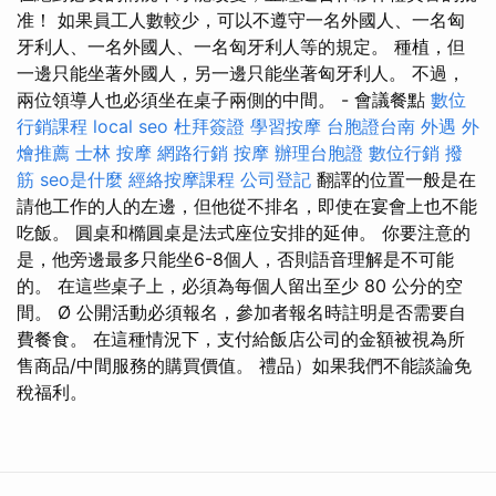
准！ 如果員工人數較少，可以不遵守一名外國人、一名匈
牙利人、一名外國人、一名匈牙利人等的規定。 種植，但
一邊只能坐著外國人，另一邊只能坐著匈牙利人。 不過，
兩位領導人也必須坐在桌子兩側的中間。 - 會議餐點
數位
行銷課程
local seo
杜拜簽證
學習按摩
台胞證台南
外遇
外
燴推薦
士林 按摩
網路行銷
按摩
辦理台胞證
數位行銷
撥
筋
seo是什麼
經絡按摩課程
公司登記
翻譯的位置一般是在
請他工作的人的左邊，但他從不排名，即使在宴會上也不能
吃飯。 圓桌和橢圓桌是法式座位安排的延伸。 你要注意的
是，他旁邊最多只能坐6-8個人，否則語音理解是不可能
的。 在這些桌子上，必須為每個人留出至少 80 公分的空
間。 Ø 公開活動必須報名，參加者報名時註明是否需要自
費餐食。 在這種情況下，支付給飯店公司的金額被視為所
售商品/中間服務的購買價值。 禮品）如果我們不能談論免
稅福利。