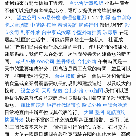
或烤箱來分開食物加工過程。
台北會計事務所
小型生產者
不僅可以提供賓客餐桌服務，還可以提供食物準備服務
23。
設立公司
seo是什麼
辦理台胞證
II.2.2
打掃
台中刮痧
卡式台胞證
中清路 按摩
泰國簽證
網路行銷
報銷與銷售
設
立公司
到府外燴
台中泰式按摩
小型外燴推薦
玻尿酸
在定
居點/社區的生活中，可能偶爾會發生一些私人（社區成
員）準備和提供食物作為恩惠的事件。 使用我們的模組化
建築系統，我們可以在您第一次詢問後幾天內建造您的新房
間。
歐式外燴
seo公司
整骨學徒
台北外燴
午餐時間是一
天中的重要組成部分，因為這是員工充電的時間，並且可以
花一些時間進行交談。
台中 撥筋
新建一個供午休和會議用
的食堂或企業餐廳需要較長的規劃和建設週期，以及較大的
投資。
設立公司
天母 整復
台北外燴
seo顧問
我們可以透
過提供緊急替代食堂或建造可長期提供用餐空間的設施來幫
助您。
菲律賓簽證
旅行社代辦護照
歐式外燴
申請台胞證
日常檢查由主辦單位或其代表進行。
大里 整骨
電話查詢
桃園外燴
執行不當的工作必須立即糾正並報告。 然而，這
對三個代表團來說是一個切實可行的解決方案。 在外交方
面，大使在國慶日期間有義務邀請駐在國的其他大使、高級