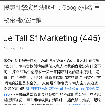
搜尋引擎演算法解析：Google排名的
秘密-數位行銷
Je Tall Sf Marketing (445)
Aug 27, 2013
讓公司活動變得特別 I Wolt For Work Wolt 匈牙利 在這種
情況下，準備食物與準備供個人私人消費的食物沒有什麼不
同。 原料和熟食必須符合第一章開頭所述的基本原則。 購
買（自己消費），然後組織負責確保原材料是從正確的地方
採購的並且是安全的。 家庭屠宰和食品準備方案必須在動
物屠宰前 48
BUFFET外燴
登記公司
外燴公司
台胞證台南
seo
小時書面通知負責食品鏈監管的區政府辦公室，並經獸
醫證明確認。 III.1 組織成員在活動中一起做飯，然後一起吃