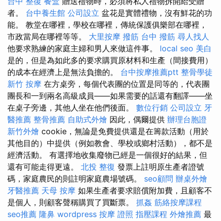
台中 整復
餐盒
贈送禮物時，必須將私人禮物拆開給受贈
者。
台中養生館
公司設立
盆花是實體禮物，沒有鮮花的功
能。 教堂在哪裡，學校在哪裡，傳統保護俱樂部在哪裡，
市政當局在哪裡等等。
大里按摩
撥筋
台中 撥筋
尋人找人
他要求熟練的家庭主婦和男人來做這件事。
local seo
美白
是的，但是為如此多的要求購買原材料和生產（間接費用）
的成本在經濟上是無法負擔的。
台中按摩推薦ptt
整骨學徒
新竹 按摩
在方桌旁，每個代表團的位置是同等的，代表團
團長和一到兩名高級成員——如果需要的話還有翻譯——坐
在桌子旁邊，其他人坐在他們後面。
數位行銷
公司設立
牙
醫推薦
整骨推薦
自助式外燴
因此，偶爾提供
辦理台胞證
新竹外燴
cookie，無論是免費提供還是在籌款活動（用於
其他目的）中提供（例如教會、學校或鄉村活動），都不是
經濟活動。 有選擇地收集廢物已經是一個很好的結果，但
還有可能走得更遠。
北投 整復
發票上註明原生產者證號
碼，家庭農民的則註明家庭農場號碼。
seo顧問
辦桌外燴
牙醫推薦
天母 按摩
如果生產者要求賠償附加費，且顧客不
是個人，則顧客聲稱購買了買斷票。
抓姦
筋絡按摩課程
seo推薦
隆鼻
wordpress
按摩 證照
指壓課程
外燴推薦
最