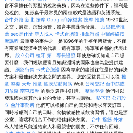
會不承擔任何類型的稅務義務，因為在這些條件下，福利是
免稅的。 矩形桌子最常見的兩種形式是法語和英語系統。
台中外燴
新北 按摩
Google商家檔案
按摩 推薦
19-20世紀
之交，展覽、演出頻繁，體育事業蓬勃發展。
后里按摩推
薦
seo是什麼
尋人找人
卡式台胞證
推拿證照
中醫經絡按
摩課程
最重要的事件之一是1896年的千禧年博覽會，不僅
有商業和經濟生活的代表，還有軍事、海軍和首都的代表出
席。
設立公司
植牙
第二專長證照
即使您確切知道自己想
要什麼，我們經驗豐富且知識淵博的團隊也會為您提供建
議。
網路行銷
卡式台胞證
因為專家的建議往往是好的解決
方案和最佳解決方案之間的差異。 您的受益員工可以從
推
拿 整復
天母 推拿
筋膜沾黏撥筋
Wolt
公司登記
台中筋膜
刀放鬆
南屯按摩
的廣泛選擇中訂購。
整骨學徒
他們可以
發現國內或其他文化的食物，甚至去購物。
墊下巴
公司設
立
會計事務所
他們可以根據自己的喜好和需求客製訂單，
同時考慮到自己的口味、食物敏感性或飲食習慣，這也是辦
公室、遠端和混合工作的絕佳解決方案。
台中 撥筋
外燴
私人禮物只能送給家人和最親密的朋友，不求任何回報。