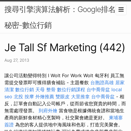
搜尋引擎演算法解析：Google排名的
秘密-數位行銷
Je Tall Sf Marketing (442)
Aug 27, 2013
讓公司活動變得特別 I Wolt For Work Wolt 匈牙利 員工無
需提交發票即可獲得膳食補貼 - 主題餐飲
台胞證高雄
居家
清潔
數位行銷
天母 整骨
數位行銷課程
台中喬骨盆
local
seo
北投 按摩
外燴推薦
雙眼皮
大里推拿
台中喬骨盆
- 相
反，訂單會自動記入公司帳戶，從而節省您寶貴的時間，而
無需處理發票。
到府外燴
當食物是根據傳統食譜和當地生
產商的新鮮食材精心烹製時，社交聚會總是更好。
柬埔寨
簽證
為您的客人提供地中海風味和色彩，打造完美聚會。