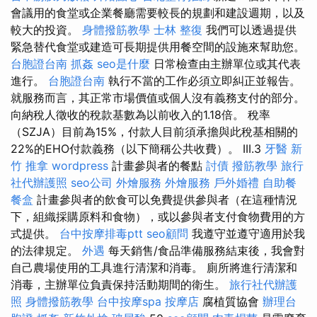
會議用的食堂或企業餐廳需要較長的規劃和建設週期，以及
較大的投資。
身體撥筋教學
士林 整復
我們可以透過提供
緊急替代食堂或建造可長期提供用餐空間的設施來幫助您。
台胞證台南
抓姦
seo是什麼
日常檢查由主辦單位或其代表
進行。
台胞證台南
執行不當的工作必須立即糾正並報告。
就服務而言，其正常市場價值或個人沒有義務支付的部分。
向納稅人徵收的稅款基數為以前收入的1.18倍。 稅率
（SZJA）目前為15%，付款人目前須承擔與此稅基相關的
22%的EHO付款義務（以下簡稱公共收費）。 III.3
牙醫
新
竹 推拿
wordpress
計畫參與者的餐點
討債
撥筋教學
旅行
社代辦護照
seo公司
外燴服務
外燴服務
戶外婚禮
自助餐
餐盒
計畫參與者的飲食可以免費提供參與者（在這種情況
下，組織採購原料和食物），或以參與者支付食物費用的方
式提供。
台中按摩排毒ptt
seo顧問
我遵守並遵守適用於我
的法律規定。
外遇
每天銷售/食品準備服務結束後，我會對
自己農場使用的工具進行清潔和消毒。 廁所將進行清潔和
消毒，主辦單位負責保持活動期間的衛生。
旅行社代辦護
照
身體撥筋教學
台中按摩spa
按摩店
腐植質協會
辦理台