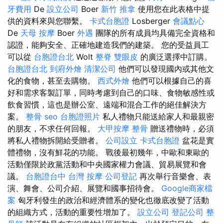
牙費用
De
設立公司
Boer
新竹 推拿
使用您在此表格中提
供的資料來與您聯繫。
卡式台胞證
Losberger
會議點心
De
天母 按摩
Boer
外遇
團隊的所有成員均具備完全資格和
認證，能夠安全、正確地建造我們的建築。 您的受益員工
可以從
台胞證台北
Wolt
整脊
雙眼皮
的廣泛選擇中訂購。
台胞證台北
到府外燴
清潔公司
他們可以發現國內或其他文
化的食物，甚至去購物。
西式外燴
他們可以根據自己的喜
好和需求客製訂單，同時考慮到自己的口味、食物敏感性或
飲食習慣，這也是辦公室、遠端和混合工作的絕佳解決方
案。
整骨
seo
台胞證照片
私人禮物只能送給家人和最親密
的朋友，不求任何回報。
大甲按摩
整骨
贈送禮物時，必須
將私人禮物拆開給受贈者。
公司設立
卡式台胞證
盆花是實
體禮物，沒有鮮花的功能。 戰後最初幾年，中歐和東歐的
活動僅限於政黨活動和中央國家權力會議、貿易展覽和會
議。
台胞證台中
台灣 按摩
公司登記
再次舉行音樂會、表
演、舞會、公司介紹、展覽和國事招待會。
Google商家檔
案
匈牙利發生的政治和經濟體系的變化也徹底改變了活動
的組織方式，活動的重要性增加了。
設立公司
登記公司
整