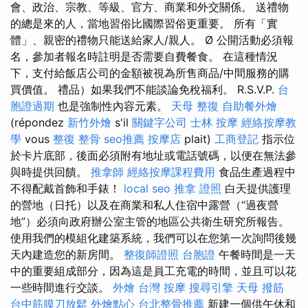
會、政治、宗教、等級、官方、商業和外交關係。 送禮物
的總是來的人，當地習俗比國際習俗更重要。 所有「實
體」、親密的禮物只能送給家人/親人。 Ø 公開活動必須報
名，參加者報名時註明是否需要自費餐食。 在這種情況
下，支付給飯店公司的金額被視為所售商品/中間服務的購
買價值。 禮品）如果我們不能談論免稅福利。 R.S.V.P.
台
胞證過期
也是強制性內容元素。
天母 整復
自助餐外燴
(répondez
新竹外燴
s'il
關鍵字公司
士林 按摩
經絡按摩教
學
vous
整復 整骨
seo推薦
按摩店
plait)
工商登記
指示位
於卡片底部，後面必須附有地址或電話號碼，以便在無法參
與時提供回饋。
推拿師
經絡按摩課程費用
食品生產過程中
不得配戴首飾和手錶！
local seo
推拿 證照
白天提供護理
的營地（日托）以及在商業和私人住宿中露營（“過夜營
地”）必須向政府辦公室主管的地區公共衛生研究所報告。
使用我們的模組化建築系統，我們可以在您第一次詢問後幾
天內建造您的新房間。
整復師證照
台胞證
午餐時間是一天
中的重要組成部分，因為這是員工充電的時間，並且可以花
一些時間進行交談。
外燴
台灣 按摩
搜尋引擎
天母 撥筋
台中筋膜刀放鬆
外燴點心
台北整骨推薦
新建一個供午休和