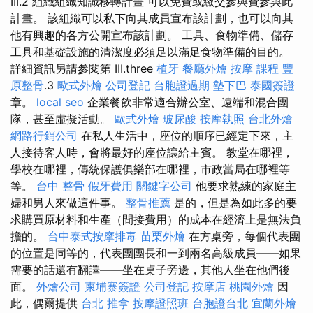
III.2 組織組織知識移轉計畫 可以免費或繳交參與費參與此
計畫。 該組織可以私下向其成員宣布該計劃，也可以向其
他有興趣的各方公開宣布該計劃。 工具、食物準備、儲存
工具和基礎設施的清潔度必須足以滿足食物準備的目的。
詳細資訊另請參閱第 III.three
植牙
餐廳外燴
按摩 課程
豐
原整骨
.3
歐式外燴
公司登記
台胞證過期
墊下巴
泰國簽證
章。
local seo
企業餐飲非常適合辦公室、遠端和混合團
隊，甚至虛擬活動。
歐式外燴
玻尿酸
按摩執照
台北外燴
網路行銷公司
在私人生活中，座位的順序已經定下來，主
人接待客人時，會將最好的座位讓給主賓。 教堂在哪裡，
學校在哪裡，傳統保護俱樂部在哪裡，市政當局在哪裡等
等。
台中 整骨
假牙費用
關鍵字公司
他要求熟練的家庭主
婦和男人來做這件事。
整骨推薦
是的，但是為如此多的要
求購買原材料和生產（間接費用）的成本在經濟上是無法負
擔的。
台中泰式按摩排毒
苗栗外燴
在方桌旁，每個代表團
的位置是同等的，代表團團長和一到兩名高級成員——如果
需要的話還有翻譯——坐在桌子旁邊，其他人坐在他們後
面。
外燴公司
柬埔寨簽證
公司登記
按摩店
桃園外燴
因
此，偶爾提供
台北 推拿
按摩證照班
台胞證台北
宜蘭外燴