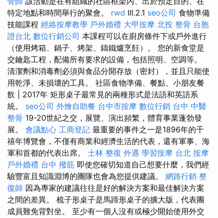
骨師
該活動是在有組織的社區框架內、出於預定目的、在
特定地點和時間舉行的聚會。
rwd
III.2.1
seo公司
食物準備
技能課程
經絡按摩教學
戶外婚禮
大甲按摩
北投 整骨
台胞
證台北
數位行銷公司
本課程可以在廚房條件下或戶外進行
（使用烤箱、鍋子、烤架、鑄鐵爐烹飪）。 您的新食堂是
交鑰匙工程，配備所有要求的設備，包括照明、空調等。
清潔劑和消毒劑必須與食品分開存放（密封），並且只能使
用乾淨、未損壞的工具。 社區食物準備、餐點、小朋友餐
飲 | 2017年 矩形桌子最常見的兩種形式是法語和英語系
統。
seo公司
外燴自助餐
台中市按摩
數位行銷
台中 中醫
整骨
19-20世紀之交，展覽、演出頻繁，體育事業蓬勃發
展。
會議點心
工商登記
最重要的事件之一是1896年的千
禧年博覽會，不僅有商業和經濟生活的代表，還有軍事、海
軍和首都的代表出席。
士林 整復
外遇
學習按摩
台北 按摩
戶外婚禮
台中 撥筋
即使您確切知道自己想要什麼，我們經
驗豐富且知識淵博的團隊也會為您提供建議。
網路行銷
整
復師
因為專家的建議往往是好的解決方案和最佳解決方案
之間的差異。 梳子形桌子是馬蹄形桌子的擴大版，代表團
成員難免背對坐。 至少有一個人沒有或極少開始使用外交