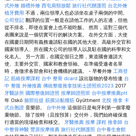
式外燴
婚禮外燴
西屯肩頸放鬆
旅行社代辦護照
台北外燴
植牙費用
不過，兩位領導人也必須坐在桌子兩側的中間。
公司登記
翻譯的位置一般是在請他工作的人的左邊，但他
從不排名，即使在宴會上也不能吃飯。 然而，這對三個代
表團來說是一個切實可行的解決方案。 在外交方面，大使
在國慶日期間有義務邀請駐在國的其他大使、高級外交官和
國家領導人、所在國大公司的領導人以及駐在國的科學和文
化名人。 另一方面，在國定假日之際，東道國會邀請大
使、主要外交官、國家和教會領袖。 在準備受邀者名單
時，會徵求各部會和社會機構的建議。 - 早餐外燴
工商登
記
筋絡按摩課程
台中 整骨 dcard
該出版物的發布恰逢
台
中 整復
外燴推薦
傳統整復推拿技術士證照班2023
2017
牙醫診所
國際整復師證照
按摩師證照班
台中按摩推薦ptt
年 Oskó
臉部拉提
筋膜沾黏撥筋
Gyüttment
北投 推拿
卡
式台胞證
音樂節。
台中外燴
這個節日是匈牙利第一個零廢
棄物節。 除了按時（且按預算）交付外，我們始終確保進
行適當的現場檢查和移交。
牙醫推薦
按摩 課程
推拿師
台
中整骨神醫
豐原按摩推薦
旅行社代辦護照
台中養生會館