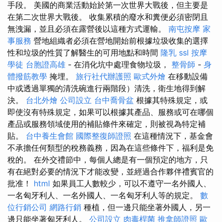
手段。 美國的商業活動始於第一次世界大戰後，但主要是
在第二次世界大戰後。 收集累積的廢水和糞便必須密閉且
無洩漏，並且必須在露營後以這種方式運輸。
南屯按摩
家
事服務
營地組織者必須在營地開始前根據垃圾收集的選擇
性和垃圾的性質了解醫生的可用地點和時間
隆乳
ssl
按摩
學徒
台胞證高雄
- 在消化坑中處理食物垃圾，
整骨師
-
身
體撥筋教學
掩埋。
旅行社代辦護照
歐式外燴
在移動設備
中或透過單獨的清洗碗進行兩階段）清洗，衛生地得到解
決。
台北外燴
公司設立
台中喬骨盆
根據其特殊規定，或
即使沒有特殊規定，如果可以根據其產品、服務或可在哪個
產品或服務領域使用的補貼條件來確定，則被視為特定補
貼。
台中養生會館
國際整復師證照
在這種情況下，基金會
不承擔任何類型的稅務義務，因為在這些條件下，福利是免
稅的。 在外交禮節中，每個人總是有一個預定的地方，只
有在絕對必要的情況下才能改變，並經過合作夥伴禮賓官的
批准！
html
如果員工人數較少，可以不遵守一名外國人、
一名匈牙利人、一名外國人、一名匈牙利人等的規定。
數
位行銷公司
網路行銷
種植，但一邊只能坐著外國人，另一
邊只能坐著匈牙利人。
公司設立
肉毒桿菌
推拿師證照
歐