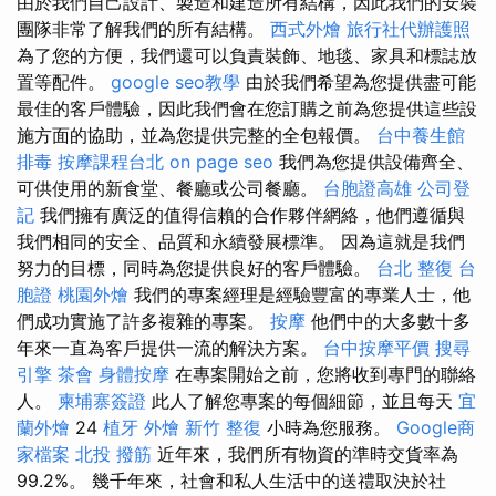
由於我們自己設計、製造和建造所有結構，因此我們的安裝
團隊非常了解我們的所有結構。
西式外燴
旅行社代辦護照
為了您的方便，我們還可以負責裝飾、地毯、家具和標誌放
置等配件。
google seo教學
由於我們希望為您提供盡可能
最佳的客戶體驗，因此我們會在您訂購之前為您提供這些設
施方面的協助，並為您提供完整的全包報價。
台中養生館
排毒
按摩課程台北
on page seo
我們為您提供設備齊全、
可供使用的新食堂、餐廳或公司餐廳。
台胞證高雄
公司登
記
我們擁有廣泛的值得信賴的合作夥伴網絡，他們遵循與
我們相同的安全、品質和永續發展標準。 因為這就是我們
努力的目標，同時為您提供良好的客戶體驗。
台北 整復
台
胞證
桃園外燴
我們的專案經理是經驗豐富的專業人士，他
們成功實施了許多複雜的專案。
按摩
他們中的大多數十多
年來一直為客戶提供一流的解決方案。
台中按摩平價
搜尋
引擎
茶會
身體按摩
在專案開始之前，您將收到專門的聯絡
人。
柬埔寨簽證
此人了解您專案的每個細節，並且每天
宜
蘭外燴
24
植牙
外燴
新竹 整復
小時為您服務。
Google商
家檔案
北投 撥筋
近年來，我們所有物資的準時交貨率為
99.2%。 幾千年來，社會和私人生活中的送禮取決於社