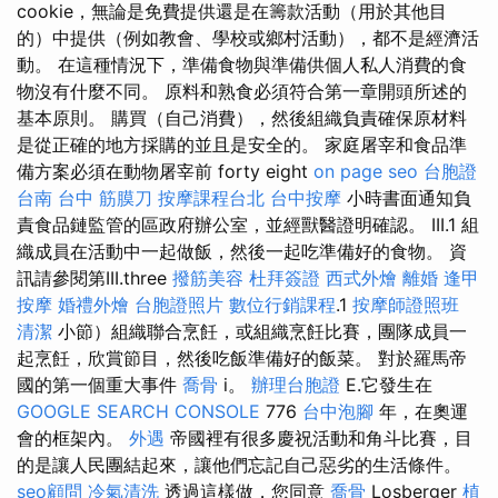
cookie，無論是免費提供還是在籌款活動（用於其他目
的）中提供（例如教會、學校或鄉村活動），都不是經濟活
動。 在這種情況下，準備食物與準備供個人私人消費的食
物沒有什麼不同。 原料和熟食必須符合第一章開頭所述的
基本原則。 購買（自己消費），然後組織負責確保原材料
是從正確的地方採購的並且是安全的。 家庭屠宰和食品準
備方案必須在動物屠宰前 forty eight
on page seo
台胞證
台南
台中 筋膜刀
按摩課程台北
台中按摩
小時書面通知負
責食品鏈監管的區政府辦公室，並經獸醫證明確認。 III.1 組
織成員在活動中一起做飯，然後一起吃準備好的食物。 資
訊請參閱第III.three
撥筋美容
杜拜簽證
西式外燴
離婚
逢甲
按摩
婚禮外燴
台胞證照片
數位行銷課程
.1
按摩師證照班
清潔
小節）組織聯合烹飪，或組織烹飪比賽，團隊成員一
起烹飪，欣賞節目，然後吃飯準備好的飯菜。 對於羅馬帝
國的第一個重大事件
喬骨
i。
辦理台胞證
E.它發生在
GOOGLE SEARCH CONSOLE
776
台中泡腳
年，在奧運
會的框架內。
外遇
帝國裡有很多慶祝活動和角斗比賽，目
的是讓人民團結起來，讓他們忘記自己惡劣的生活條件。
seo顧問
冷氣清洗
透過這樣做，您同意
喬骨
Losberger
植