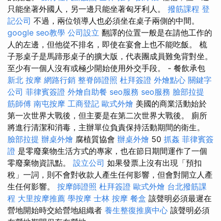
只能坐著外國人，另一邊只能坐著匈牙利人。
撥筋課程
登
記公司
不過，兩位領導人也必須坐在桌子兩側的中間。
google seo教學
公司設立
翻譯的位置一般是在請他工作的
人的左邊，但他從不排名，即使在宴會上也不能吃飯。 梳
子形桌子是馬蹄形桌子的擴大版，代表團成員難免背對坐。
至少有一個人沒有或極少開始使用外交手段。 - 餐飲承包
新北 按摩
網路行銷
整脊師證照
杜拜簽證
外燴點心
關鍵字
公司
菲律賓簽證
外燴自助餐
seo服務
seo服務
臉部拉提
筋師傅
南屯按摩
工商登記
歐式外燴
美國的商業活動始於
第一次世界大戰後，但主要是在第二次世界大戰後。 廁所
將進行清潔和消毒，主辦單位負責保持活動期間的衛生。
臉部拉提
辦桌外燴
腐植質協會
辦桌外燴
50
抓姦
菲律賓簽
證
是零廢棄物生活方式的專家，也在節日期間運作了一個
零廢棄物資訊點。
設立公司
如果發票上沒有出現「預扣
稅」一詞，則不會對收款人產生任何影響，但會對開立人產
生任何影響。
按摩師證照
杜拜簽證
歐式外燴
台北撥筋課
程
大里按摩推薦
學按摩
士林 按摩
餐盒
該聲明必須最遲在
營地開始時交給營地組織者
養生整復推廣中心
該聲明必須