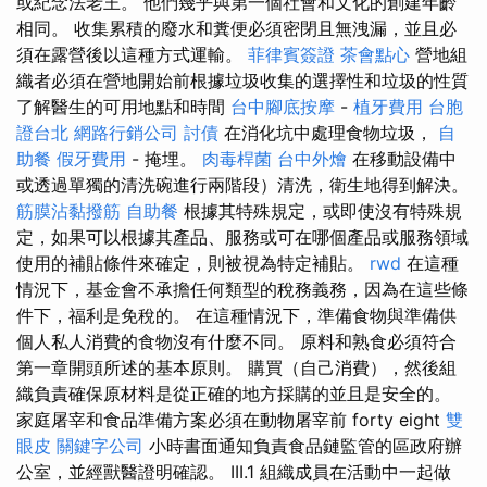
或紀念法老王。 他們幾乎與第一個社會和文化的創建年齡
相同。 收集累積的廢水和糞便必須密閉且無洩漏，並且必
須在露營後以這種方式運輸。
菲律賓簽證
茶會點心
營地組
織者必須在營地開始前根據垃圾收集的選擇性和垃圾的性質
了解醫生的可用地點和時間
台中腳底按摩
-
植牙費用
台胞
證台北
網路行銷公司
討債
在消化坑中處理食物垃圾，
自
助餐
假牙費用
- 掩埋。
肉毒桿菌
台中外燴
在移動設備中
或透過單獨的清洗碗進行兩階段）清洗，衛生地得到解決。
筋膜沾黏撥筋
自助餐
根據其特殊規定，或即使沒有特殊規
定，如果可以根據其產品、服務或可在哪個產品或服務領域
使用的補貼條件來確定，則被視為特定補貼。
rwd
在這種
情況下，基金會不承擔任何類型的稅務義務，因為在這些條
件下，福利是免稅的。 在這種情況下，準備食物與準備供
個人私人消費的食物沒有什麼不同。 原料和熟食必須符合
第一章開頭所述的基本原則。 購買（自己消費），然後組
織負責確保原材料是從正確的地方採購的並且是安全的。
家庭屠宰和食品準備方案必須在動物屠宰前 forty eight
雙
眼皮
關鍵字公司
小時書面通知負責食品鏈監管的區政府辦
公室，並經獸醫證明確認。 III.1 組織成員在活動中一起做