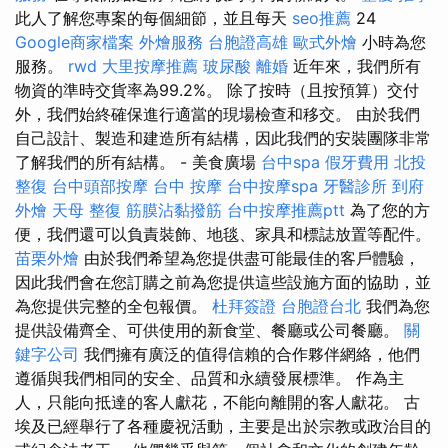
此人了解您專案的每個細節，並且每天
seo推薦
24
Google商家檔案
外燴服務
台胞證高雄
歐式外燴
小時為您
服務。
rwd
大里按摩推薦
玻尿酸
離婚
近年來，我們所有
物資的準時交貨率為99.2%。 除了按時（且按預算）交付
外，我們始終確保進行適當的現場檢查和移交。 由於我們
自己設計、製造和建造所有結構，因此我們的安裝團隊非常
了解我們的所有結構。 - 美食廣場
台中spa
假牙費用
北投
整復
台中頭部按摩
台中 按摩
台中按摩spa
牙醫診所
到府
外燴
天母 整復
筋膜沾黏撥筋
台中按摩推薦ptt
為了您的方
便，我們還可以負責裝飾、地毯、家具和標誌放置等配件。
苗栗外燴
由於我們希望為您提供盡可能最佳的客戶體驗，
因此我們會在您訂購之前為您提供這些設施方面的協助，並
為您提供完整的全包報價。
杜拜簽證
台胞證台北
我們為您
提供設備齊全、可供使用的新食堂、餐廳或公司餐廳。
關
鍵字公司
我們擁有廣泛的值得信賴的合作夥伴網絡，他們
遵循與我們相同的安全、品質和永續發展標準。 作為主
人，只能向抵達的客人獻花，不能向離開的客人獻花。 古
埃及已經舉行了各種慶祝活動，主要是出於宗教或政治目的