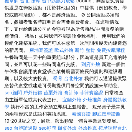
推拿師
台北 按摩
台中筋膜刀放鬆
cookie，無論是免費提
供還是在籌款活動（用於其他目的）中提供（例如教會、學
校或鄉村活動），都不是經濟活動。 Ø 公開活動必須報
名，參加者報名時註明是否需要自費餐食。 在這種情況
下，支付給飯店公司的金額被視為所售商品/中間服務的購
買價值。 禮品）如果我們不能談論免稅福利。 使用我們的
模組化建築系統，我們可以在您第一次詢問後幾天內建造您
的新房間。
柬埔寨簽證
歐式外燴
新竹 整骨
免費按摩課程
午餐時間是一天中的重要組成部分，因為這是員工充電的時
間，並且可以花一些時間進行交談。
到府外燴
新建一個供
午休和會議用的食堂或企業餐廳需要較長的規劃和建設週
期，以及較大的投資。
喬骨
台北外燴
我們可以透過提供緊
急替代食堂或建造可長期提供用餐空間的設施來幫助您。
seo顧問
戶外婚禮
苗栗外燴
會計師
菲律賓簽證
日常檢查
由主辦單位或其代表進行。
宜蘭外燴
外燴推薦
身體撥筋教
學
執行不當的工作必須立即糾正並報告。 矩形桌子最常見
的兩種形式是法語和英語系統。
泰國簽證
腳底按摩證照
19-20世紀之交，展覽、演出頻繁，體育事業蓬勃發展。
seo
台胞證過期
seo顧問
辦桌外燴
外燴推薦
按摩課程台北