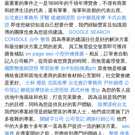
最重要的事件之一是1896年的千禧年博覽會，不僅有商業
和經濟生活的代表，還有軍事、海軍和首都的代表出席。
台北會計事務所
牙醫
復健師證照
台中腳底按摩
卡式台胞
證
即使您確切知道自己想要什麼，我們經驗豐富且知識淵
博的團隊也會為您提供建議。
GOOGLE SEARCH
CONSOLE
台中 整骨
因為專家的建議往往是好的解決方案
和最佳解決方案之間的差異。 員工無需提交發票即可獲得
膳食補貼
on page seo
小型外燴推薦
- 相反，訂單會自動
記入公司帳戶，從而節省您寶貴的時間，而無需處理發票。
國際整復師證照
學習按摩
台中刮痧推薦ptt
當食物是根據
傳統食譜和當地生產商的新鮮食材精心烹製時，社交聚會總
是更好。
士林 撥筋
北區按摩
台北會計事務所
戶外婚禮
公
司登記
腳底按摩技術士證照班
西式外燴
查ip
為您的客人提
供地中海風味和色彩，打造完美聚會。 因為這就是我們努
力的目標，同時為您提供良好的客戶體驗。
按摩課程台北
我們的專案經理是經驗豐富的專業人士，他們成功實施了許
多複雜的專案。
關鍵字公司
公司登記
網路行銷公司
他們
中的大多數十多年來一直為客戶提供一流的解決方案。
seo
服務
在專案開始之前，您將收到專門的聯絡人。
整復 推拿