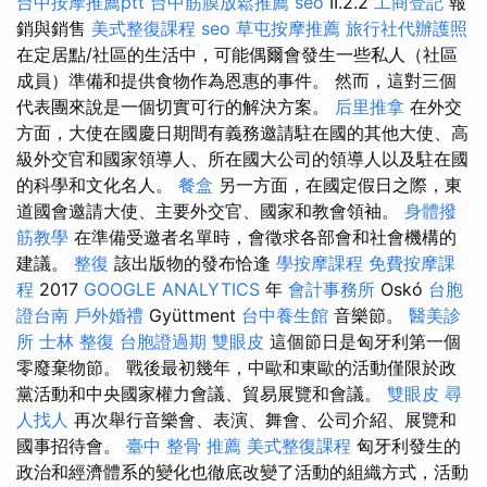
台中按摩推薦ptt
台中筋膜放鬆推薦
seo
II.2.2
工商登記
報
銷與銷售
美式整復課程
seo
草屯按摩推薦
旅行社代辦護照
在定居點/社區的生活中，可能偶爾會發生一些私人（社區
成員）準備和提供食物作為恩惠的事件。 然而，這對三個
代表團來說是一個切實可行的解決方案。
后里推拿
在外交
方面，大使在國慶日期間有義務邀請駐在國的其他大使、高
級外交官和國家領導人、所在國大公司的領導人以及駐在國
的科學和文化名人。
餐盒
另一方面，在國定假日之際，東
道國會邀請大使、主要外交官、國家和教會領袖。
身體撥
筋教學
在準備受邀者名單時，會徵求各部會和社會機構的
建議。
整復
該出版物的發布恰逢
學按摩課程
免費按摩課
程
2017
GOOGLE ANALYTICS
年
會計事務所
Oskó
台胞
證台南
戶外婚禮
Gyüttment
台中養生館
音樂節。
醫美診
所
士林 整復
台胞證過期
雙眼皮
這個節日是匈牙利第一個
零廢棄物節。 戰後最初幾年，中歐和東歐的活動僅限於政
黨活動和中央國家權力會議、貿易展覽和會議。
雙眼皮
尋
人找人
再次舉行音樂會、表演、舞會、公司介紹、展覽和
國事招待會。
臺中 整骨 推薦
美式整復課程
匈牙利發生的
政治和經濟體系的變化也徹底改變了活動的組織方式，活動