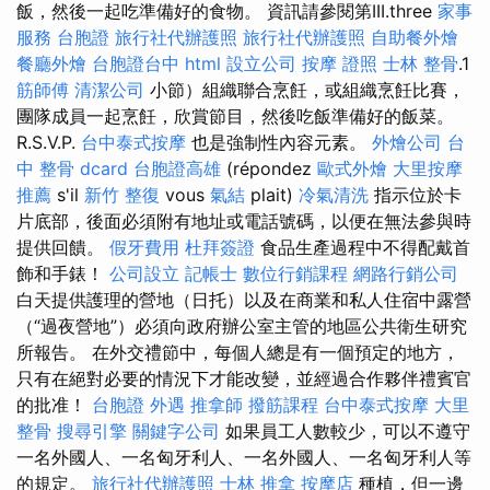
飯，然後一起吃準備好的食物。 資訊請參閱第III.three
家事
服務
台胞證
旅行社代辦護照
旅行社代辦護照
自助餐外燴
餐廳外燴
台胞證台中
html
設立公司
按摩 證照
士林 整骨
.1
筋師傅
清潔公司
小節）組織聯合烹飪，或組織烹飪比賽，
團隊成員一起烹飪，欣賞節目，然後吃飯準備好的飯菜。
R.S.V.P.
台中泰式按摩
也是強制性內容元素。
外燴公司
台
中 整骨 dcard
台胞證高雄
(répondez
歐式外燴
大里按摩
推薦
s'il
新竹 整復
vous
氣結
plait)
冷氣清洗
指示位於卡
片底部，後面必須附有地址或電話號碼，以便在無法參與時
提供回饋。
假牙費用
杜拜簽證
食品生產過程中不得配戴首
飾和手錶！
公司設立
記帳士
數位行銷課程
網路行銷公司
白天提供護理的營地（日托）以及在商業和私人住宿中露營
（“過夜營地”）必須向政府辦公室主管的地區公共衛生研究
所報告。 在外交禮節中，每個人總是有一個預定的地方，
只有在絕對必要的情況下才能改變，並經過合作夥伴禮賓官
的批准！
台胞證
外遇
推拿師
撥筋課程
台中泰式按摩
大里
整骨
搜尋引擎
關鍵字公司
如果員工人數較少，可以不遵守
一名外國人、一名匈牙利人、一名外國人、一名匈牙利人等
的規定。
旅行社代辦護照
士林 推拿
按摩店
種植，但一邊