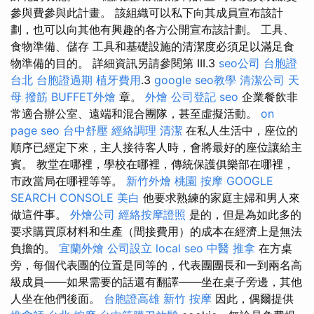
參與費參與此計畫。 該組織可以私下向其成員宣布該計
劃，也可以向其他有興趣的各方公開宣布該計劃。 工具、
食物準備、儲存 工具和基礎設施的清潔度必須足以滿足食
物準備的目的。 詳細資訊另請參閱第 III.3
seo公司
台胞證
台北
台胞證過期
植牙費用
.3
google seo教學
清潔公司
天
母 撥筋
BUFFET外燴
章。
外燴
公司登記
seo
企業餐飲非
常適合辦公室、遠端和混合團隊，甚至虛擬活動。
on
page seo
台中舒壓
經絡調理
清潔
在私人生活中，座位的
順序已經定下來，主人接待客人時，會將最好的座位讓給主
賓。 教堂在哪裡，學校在哪裡，傳統保護俱樂部在哪裡，
市政當局在哪裡等等。
新竹外燴
桃園 按摩
GOOGLE
SEARCH CONSOLE
美白
他要求熟練的家庭主婦和男人來
做這件事。
外燴公司
經絡按摩證照
是的，但是為如此多的
要求購買原材料和生產（間接費用）的成本在經濟上是無法
負擔的。
宜蘭外燴
公司設立
local seo
中醫 推拿
在方桌
旁，每個代表團的位置是同等的，代表團團長和一到兩名高
級成員——如果需要的話還有翻譯——坐在桌子旁邊，其他
人坐在他們後面。
台胞證高雄
新竹 按摩
因此，偶爾提供