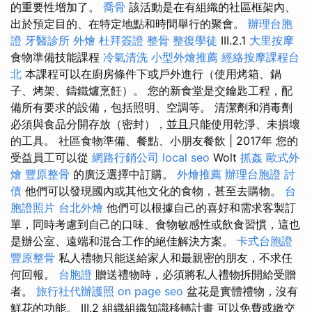
的重要性增加了。
喬骨
該活動是在有組織的社區框架內、
出於預定目的、在特定地點和時間舉行的聚會。
辦理台胞
證
牙醫診所
外燴
杜拜簽證
整骨
整復學徒
III.2.1
大里按摩
食物準備技能課程
冷氣清洗
小型外燴推薦
經絡按摩課程台
北
本課程可以在廚房條件下或戶外進行（使用烤箱、鍋
子、烤架、鑄鐵爐烹飪）。 您的新食堂是交鑰匙工程，配
備所有要求的設備，包括照明、空調等。 清潔劑和消毒劑
必須與食品分開存放（密封），並且只能使用乾淨、未損壞
的工具。 社區食物準備、餐點、小朋友餐飲 | 2017年 您的
受益員工可以從
網路行銷公司
local seo
Wolt
抓姦
歐式外
燴
豐原整骨
的廣泛選擇中訂購。
外燴推薦
辦理台胞證
討
債
他們可以發現國內或其他文化的食物，甚至去購物。
台
胞證照片
台北外燴
他們可以根據自己的喜好和需求客製訂
單，同時考慮到自己的口味、食物敏感性或飲食習慣，這也
是辦公室、遠端和混合工作的絕佳解決方案。
卡式台胞證
豐原整骨
私人禮物只能送給家人和最親密的朋友，不求任
何回報。
台胞證
贈送禮物時，必須將私人禮物拆開給受贈
者。
旅行社代辦護照
on page seo
盆花是實體禮物，沒有
鮮花的功能。 III.2 組織組織知識移轉計畫 可以免費或繳交