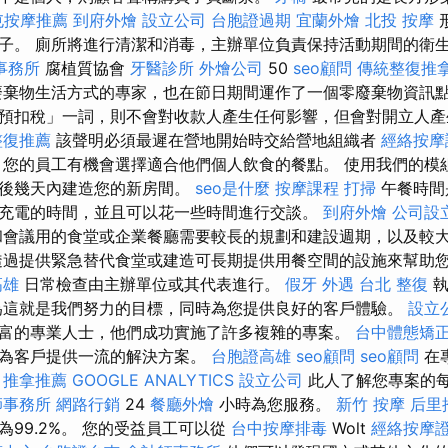
屯按摩推薦
到府外燴
設立公司
台胞證過期
宜蘭外燴
北投 按摩
子。 廁所將進行清潔和消毒，主辦單位負責保持活動期間的衛
事務所
腐植質協會
牙醫診所
外燴公司
50
seo顧問
傳統整復推拿
棄物生活方式的專家，也在節日期間運作了一個零廢棄物資訊
預扣稅」一詞，則不會對收款人產生任何影響，但會對開立人
整復推薦
該聲明必須最遲在營地開始時交給營地組織者
經絡按摩
 您的員工有機會選擇適合他們個人飲食的餐點。 使用我們的模
問後幾天內建造您的新房間。
seo是什麼
按摩課程
打掃
午餐時間
充電的時間，並且可以花一些時間進行交談。
到府外燴
公司設
會議用的食堂或企業餐廳需要較長的規劃和建設週期，以及較
過提供緊急替代食堂或建造可長期提供用餐空間的設施來幫助
高雄
日常檢查由主辦單位或其代表進行。
假牙
外遇
台北 整復
執
為這就是我們努力的目標，同時為您提供良好的客戶體驗。
設立
富的專業人士，他們成功實施了許多複雜的專案。
台中體態矯
直為客戶提供一流的解決方案。
台胞證高雄
seo顧問
seo顧問
在
。
推拿推薦
GOOGLE ANALYTICS
設立公司
此人了解您專案的
師事務所
網路行銷
24
餐廳外燴
小時為您服務。
新竹 按摩
后里
99.2%。 您的受益員工可以從
台中按摩排毒
Wolt
經絡按摩