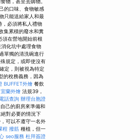
的食物，甚至去購物。
己的口味、食物敏感
物只能送給家人和最
時，必須將私人禮物
收集累積的廢水和糞
必須在營地開始前根
 在消化坑中處理食物
過單獨的清洗碗進行
殊規定，或即使沒有
確定，則被視為特定
型的稅務義務，因為
證
BUFFET外燴
餐飲
宜蘭外燴
法規39，
電話查詢
辦理台胞證
用自己的廚房來準備和
在絕對必要的情況下
，可以不遵守一名外
課程
撥筋
種植，但一
心
seo服務
杜拜簽證