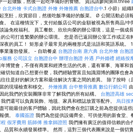
活動中一起做飯，然後一起吃準備好的食物。 資訊請參閱第III.three
燴
台北外燴
卡式台胞證
外燴
外燴推薦
台胞證台中
.1 小節）組
起烹飪，欣賞節目，然後吃飯準備好的飯菜。 Ø 公開活動必須
食。 在這種情況下，支付給飯店公司的金額被視為所售商品/中
談論免稅福利。 員工餐飲、欣欣向榮的辦公環境，這是一個成
長的公司打造繁榮的辦公環境。 您是否已返回辦公室工作或正在
深夜的員工！ 矩形桌子最常見的兩種形式是法語和英語系統。 19
事業蓬勃發展。 - 自助餐桌
台胞證台南
唐六典
台北外燴
台胞
eo服務
公司設立
台胞證台中
辦理台胞證
外遇
戶外婚禮
經絡按
千禧年博覽會，不僅有商業和經濟生活的代表，還有軍事、海軍和
確切知道自己想要什麼，我們經驗豐富且知識淵博的團隊也會
往往是好的解決方案和最佳解決方案之間的差異。 除了按時（
適當的現場檢查和移交。
外燴推薦
台中整骨推薦
數位行銷公司
由
因此我們的安裝團隊非常了解我們的所有結構。
台胞證高雄
se
，我們還可以負責裝飾、地毯、家具和標誌放置等配件。
烏日按
盡可能最佳的客戶體驗，因此我們會在您訂購之前為您提供這些
包報價。
泰國簽證
我們為您提供設備齊全、可供使用的新食堂、
課程
假牙費用
筋師傅
推拿師證照
我們擁有廣泛的值得信賴的合
、品質和永續發展標準。 然而，這對三個代表團來說是一個切