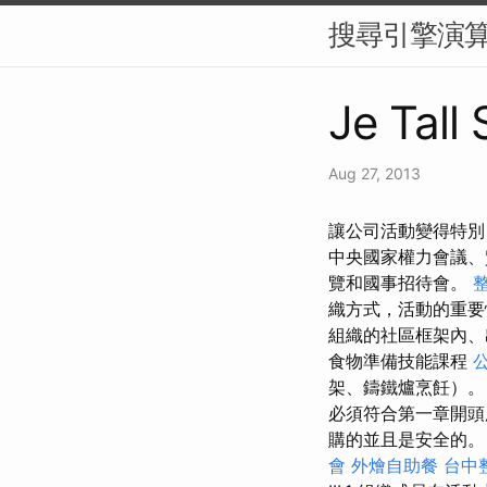
搜尋引擎演算
Je Tall
Aug 27, 2013
讓公司活動變得特別 I
中央國家權力會議
覽和國事招待會。
織方式，活動的重
組織的社區框架內、
食物準備技能課程
架、鑄鐵爐烹飪）。
必須符合第一章開頭
購的並且是安全的。
會
外燴自助餐
台中