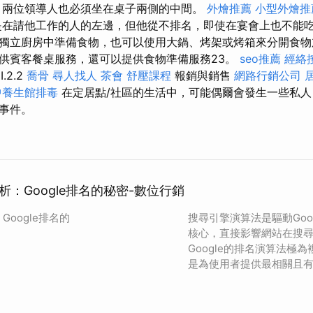
兩位領導人也必須坐在桌子兩側的中間。
外燴推薦
小型外燴推
在請他工作的人的左邊，但他從不排名，即使在宴會上也不能吃
獨立廚房中準備食物，也可以使用大鍋、烤架或烤箱來分開食
供賓客餐桌服務，還可以提供食物準備服務23。
seo推薦
經絡
I.2.2
喬骨
尋人找人
茶會
舒壓課程
報銷與銷售
網路行銷公司
中養生館排毒
在定居點/社區的生活中，可能偶爾會發生一些私人
事件。
：Google排名的秘密-數位行銷
oogle排名的
搜尋引擎演算法是驅動Goo
核心，直接影響網站在搜
Google的排名演算法極
是為使用者提供最相關且