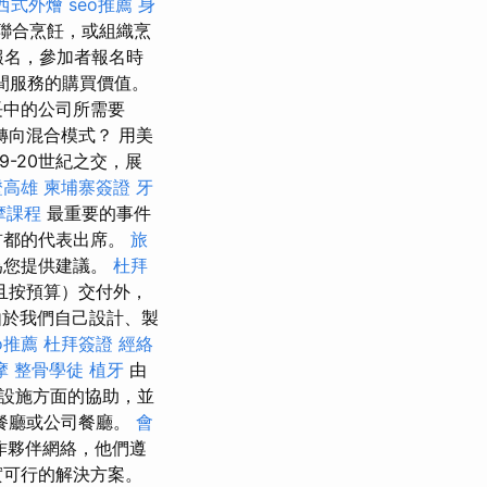
西式外燴
seo推薦
身
織聯合烹飪，或組織烹
報名，參加者報名時
間服務的購買價值。
長中的公司所需要
轉向混合模式？ 用美
-20世紀之交，展
證高雄
柬埔寨簽證
牙
摩課程
最重要的事件
首都的代表出席。
旅
為您提供建議。
杜拜
且按預算）交付外，
於我們自己設計、製
o推薦
杜拜簽證
經絡
摩
整骨學徒
植牙
由
設施方面的協助，並
餐廳或公司餐廳。
會
作夥伴網絡，他們遵
實可行的解決方案。