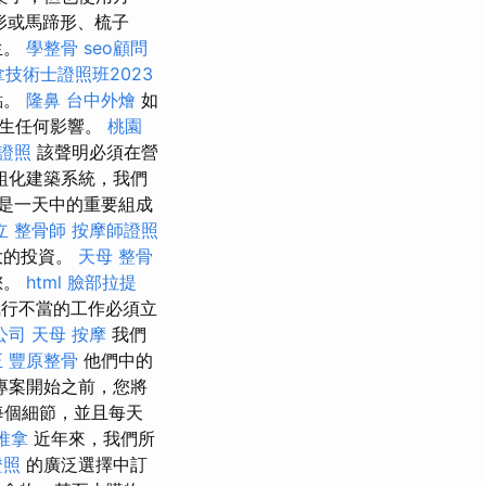
形或馬蹄形、梳子
生。
學整骨
seo顧問
技術士證照班2023
點。
隆鼻
台中外燴
如
產生任何影響。
桃園
證照
該聲明必須在營
組化建築系統，我們
是一天中的重要組成
立
整骨師
按摩師證照
大的投資。
天母 整骨
您。
html
臉部拉提
行不當的工作必須立
公司
天母 按摩
我們
正
豐原整骨
他們中的
專案開始之前，您將
每個細節，並且每天
推拿
近年來，我們所
證照
的廣泛選擇中訂