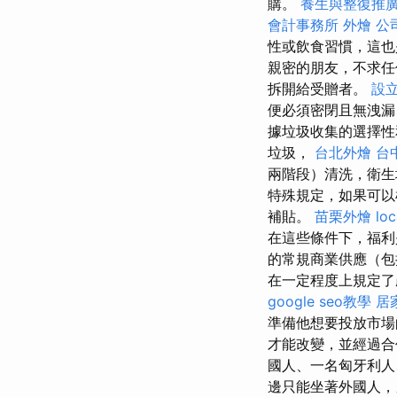
購。
養生與整復推
會計事務所
外燴
公
性或飲食習慣，這也
親密的朋友，不求
拆開給受贈者。
設
便必須密閉且無洩漏
據垃圾收集的選擇性
垃圾，
台北外燴
台
兩階段）清洗，衛
特殊規定，如果可以
補貼。
苗栗外燴
loc
在這些條件下，福利
的常規商業供應（包
在一定程度上規定了
google seo教學
居
準備他想要投放市場
才能改變，並經過
國人、一名匈牙利人
邊只能坐著外國人