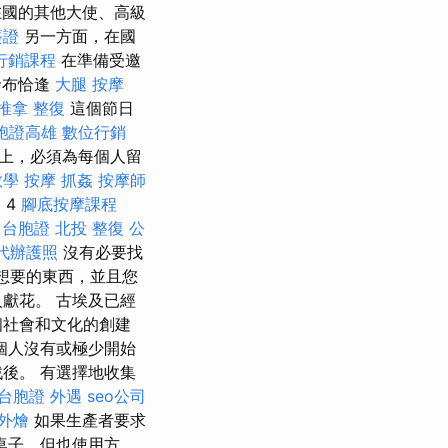
在國的其他大使、高級
簽證
另一方面，在國
行銷課程
在準備受邀
發布恰逢
大腿 按摩
推拿 整復
這個節日
胞證高雄
數位行銷
子上，必須為每個人留
教學
按摩
抓姦
按摩師
 4
腳底按摩課程
台胞證
北投 整復
公
代辦護照
沒有必要找
想要的東西，並且您
獻花。 古埃及已經
個社會和文化的創建
個人沒有或極少開始
後。 有選擇地收集
台胞證
外遇
seo公司
外燴
如果生產者要求
桌子，但也使用方