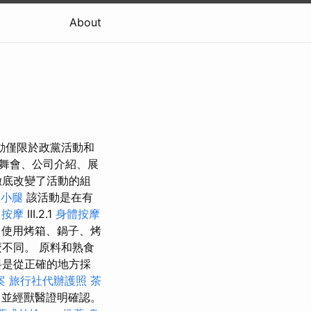
About
的活動僅限於政黨活動和
舞會、公司介紹、展
徹底改變了活動的組
 小腿
該活動是在有
 按摩
III.2.1
身體按摩
（使用烤箱、鍋子、烤
不同。 原料和熟食
料是從正確的地方採
案
旅行社代辦護照
茶
，並經獸醫證明確認。