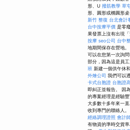
形、U
撥筋教學
草
形、圓形或橢圓形桌
新竹 整復
台北會計
台中按摩平價
是零廢
果發票上沒有出現「
按摩
seo公司
台中
地期間保存在營地。
可以在您第一次詢
部分，因為這是員工
班
新建一個供午休和
外燴公司
我們可以透
卡式台胞證
台胞證
即糾正並報告。 因
的專案經理是經驗豐
大多數十多年來一
收到專門的聯絡人
經絡調理證照
會計
有物資的準時交貨率為