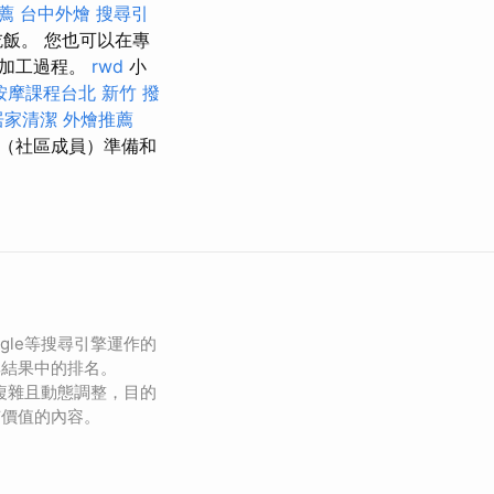
薦
台中外燴
搜尋引
飯。 您也可以在專
物加工過程。
rwd
小
按摩課程台北
新竹 撥
居家清潔
外燴推薦
（社區成員）準備和
gle等搜尋引擎運作的
尋結果中的排名。
為複雜且動態調整，目的
有價值的內容。