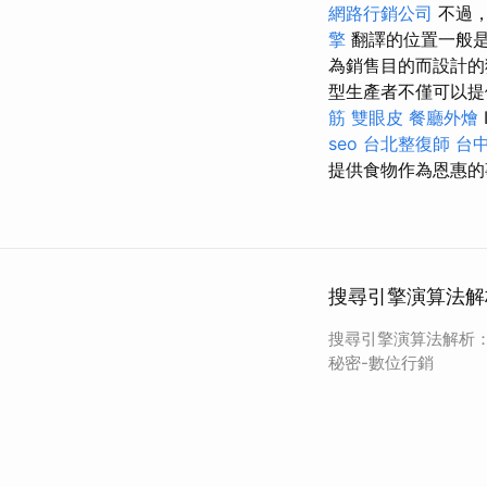
網路行銷公司
不過，
擎
翻譯的位置一般是
為銷售目的而設計的
型生產者不僅可以提
筋
雙眼皮
餐廳外燴
I
seo
台北整復師
台
提供食物作為恩惠的
搜尋引擎演算法解析
搜尋引擎演算法解析：G
秘密-數位行銷