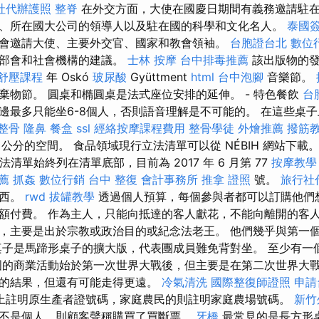
社代辦護照
整脊
在外交方面，大使在國慶日期間有義務邀請駐
、所在國大公司的領導人以及駐在國的科學和文化名人。
泰國
會邀請大使、主要外交官、國家和教會領袖。
台胞證台北
數位
各部會和社會機構的建議。
士林 按摩
台中排毒推薦
該出版物的
舒壓課程
年 Oskó
玻尿酸
Gyüttment
html
台中泡腳
音樂節。
棄物節。 圓桌和橢圓桌是法式座位安排的延伸。 - 特色餐飲
台
邊最多只能坐6-8個人，否則語音理解是不可能的。 在這些桌
 整骨
隆鼻
餐盒
ssl
經絡按摩課程費用
整骨學徒
外燴推薦
撥筋
公分的空間。 食品領域現行立法清單可以從 NÉBIH 網站下載。
清單始終列在清單底部，目前為 2017 年 6 月第 77
按摩教學
薦
抓姦
數位行銷
台中 整復
會計事務所
推拿 證照
號。
旅行社
東西。
rwd
拔罐教學
透過個人預算，每個參與者都可以訂購他們
額付費。 作為主人，只能向抵達的客人獻花，不能向離開的客人
，主要是出於宗教或政治目的或紀念法老王。 他們幾乎與第一
桌子是馬蹄形桌子的擴大版，代表團成員難免背對坐。 至少有一
國的商業活動始於第一次世界大戰後，但主要是在第二次世界大戰
的結果，但還有可能走得更遠。
冷氣清洗
國際整復師證照
申請
上註明原生產者證號碼，家庭農民的則註明家庭農場號碼。
新竹
不是個人，則顧客聲稱購買了買斷票。
牙橋
最常見的是長方形