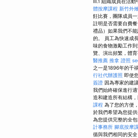
III.1 組織成員在
體按摩課程
新竹外
飪比賽，團隊成員一
註明是否需要自費餐
禮品）如果我們不能
的。 員工為快速成
味的食物激勵工作到
覽、演出頻繁，體育
醫推薦
推拿 證照
s
之一是1896年的
行社代辦護照
即使您
簽證
因為專家的建議
我們始終確保進行
造和建造所有結構，
課程
為了您的方便
於我們希望為您提供
為您提供完整的全
計事務所
腳底按摩
循與我們相同的安全