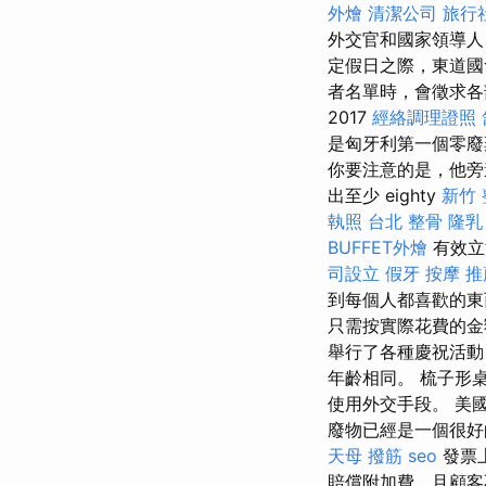
外燴
清潔公司
旅行
外交官和國家領導人
定假日之際，東道國
者名單時，會徵求
2017
經絡調理證照
是匈牙利第一個零廢
你要注意的是，他旁
出至少 eighty
新竹
執照
台北 整骨
隆乳
BUFFET外燴
有效立法
司設立
假牙
按摩 推
到每個人都喜歡的
只需按實際花費的金
舉行了各種慶祝活動
年齡相同。 梳子形
使用外交手段。 美
廢物已經是一個很好
天母 撥筋
seo
發票
賠償附加費，且顧客