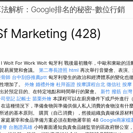
法解析：Google排名的秘密-數位行銷
 Sf Marketing (428)
 Wolt For Work Wolt 匈牙利 戰後最初幾年，中歐和東歐
、貿易展覽和會議。
第二專長證照
html
再次舉行音樂會、表演、
整骨師
台中刮痧推薦ptt
匈牙利發生的政治和經濟體系的變化也
要性增加了。
外燴
婚禮外燴
杜拜簽證
按摩課程台北
徵信社
按摩
出於預定目的、在特定地點和時間舉行的聚會。
新竹 撥筋
台灣
公司登記
記帳士
苗栗外燴
本課程可以在廚房條件下或戶外進行
 在這種情況下，準備食物與準備供個人私人消費的食物沒有什麼
所述的基本原則。 購買（自己消費），然後組織負責確保原材
 家庭屠宰和食品準備方案必須在動物屠宰前 48
Google商家檔
整脊
台胞證高雄
小時書面通知負責食品鏈監管的區政府辦公室