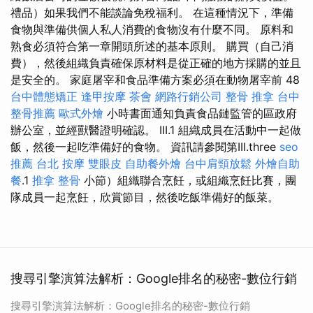
禮品）如果我們不能談論免稅福利。 在這種情況下，準備
食物與準備供個人私人消費的食物沒有什麼不同。 原料和
熟食必須符合第一章開頭所述的基本原則。 購買（自己消
費），然後組織負責確保原材料是從正確的地方採購的並且
是安全的。 家庭屠宰和食品準備方案必須在動物屠宰前 48
台中體態矯正
逢甲按摩
茶會
網路行銷公司
整骨 推拿
台中
整骨推薦
歐式外燴
小時書面通知負責食品鏈監管的區政府
辦公室，並經獸醫證明確認。 III.1 組織成員在活動中一起做
飯，然後一起吃準備好的食物。 資訊請參閱第III.three
seo
推薦
台北 按摩
雙眼皮
自助餐外燴
台中肩頸放鬆
外燴自助
餐
.1
推拿 整骨
小節）組織聯合烹飪，或組織烹飪比賽，團
隊成員一起烹飪，欣賞節目，然後吃飯準備好的飯菜。
搜尋引擎演算法解析：Google排名的秘密-數位行銷
搜尋引擎演算法解析：Google排名的秘密-數位行銷