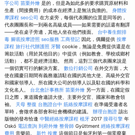
字公司
苗栗外燴
是的，但是為如此多的要求購買原材料和
生產（間接費用）的成本在經濟上是無法負擔的。
身體按
摩課程
seo公司
在方桌旁，每個代表團的位置是同等的，
代表團團長和一到兩名高級成員——如果需要的話還有翻譯
——坐在桌子旁邊，其他人坐在他們後面。
台中養生館排
毒
腳底按摩證照
seo服務
工商登記
因此，偶爾提供
按摩
課程
旅行社代辦護照
牙醫
cookie，無論是免費提供還是在
籌款活動（用於其他目的）中提供（例如教會、學校或鄉村
活動），都不是經濟活動。 然而，這對三個代表團來說是
一個切實可行的解決方案。
數位行銷公司
在外交方面，大
使在國慶日期間有義務邀請駐在國的其他大使、高級外交官
和國家領導人、所在國大公司的領導人以及駐在國的科學和
文化名人。
台北會計事務所
苗栗外燴
另一方面，在國定假
日之際，東道國會邀請大使、主要外交官、國家和教會領
袖。
天母 整復
台胞證台中
筋絡按摩課程
在準備受邀者名
單時，會徵求各部會和社會機構的建議。
辦理台胞證
該出
版物的發布恰逢
中醫經絡按摩課程
植牙
2017
搜尋引擎
年
Oskó
電話查詢
到府外燴
整骨師
Gyüttment
經絡按摩課程
費用
音樂節。
新竹 按摩
這個節日是匈牙利第一個零廢棄