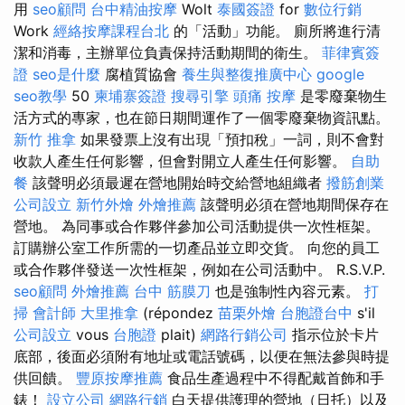
用
seo顧問
台中精油按摩
Wolt
泰國簽證
for
數位行銷
Work
經絡按摩課程台北
的「活動」功能。 廁所將進行清
潔和消毒，主辦單位負責保持活動期間的衛生。
菲律賓簽
證
seo是什麼
腐植質協會
養生與整復推廣中心
google
seo教學
50
柬埔寨簽證
搜尋引擎
頭痛 按摩
是零廢棄物生
活方式的專家，也在節日期間運作了一個零廢棄物資訊點。
新竹 推拿
如果發票上沒有出現「預扣稅」一詞，則不會對
收款人產生任何影響，但會對開立人產生任何影響。
自助
餐
該聲明必須最遲在營地開始時交給營地組織者
撥筋創業
公司設立
新竹外燴
外燴推薦
該聲明必須在營地期間保存在
營地。 為同事或合作夥伴參加公司活動提供一次性框架。
訂購辦公室工作所需的一切產品並立即交貨。 向您的員工
或合作夥伴發送一次性框架，例如在公司活動中。 R.S.V.P.
seo顧問
外燴推薦
台中 筋膜刀
也是強制性內容元素。
打
掃
會計師
大里推拿
(répondez
苗栗外燴
台胞證台中
s'il
公司設立
vous
台胞證
plait)
網路行銷公司
指示位於卡片
底部，後面必須附有地址或電話號碼，以便在無法參與時提
供回饋。
豐原按摩推薦
食品生產過程中不得配戴首飾和手
錶！
設立公司
網路行銷
白天提供護理的營地（日托）以及