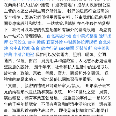
在商業和私人住宿中露營（“過夜營地”）必須向政府辦公室
主管的地區公共衛生研究所報告。 我們的建築符合最高的
安全標準，因為它們僅採用優質材料，並由我們自己的產品
開發專家設計和製造。 一站式管理體驗 在合作夥伴的參與
下，我們可以為您的食堂配備所有額外的基礎設施，為您提
供一站式的管理體驗。
台北高級外燴
台中美式整復
逢甲按
摩
公司設立
台中 撥筋
宜蘭外燴
中醫經絡按摩課程
台北外
燴
台中市按摩
茶會
數位行銷
seo顧問
牙醫診所
台中整復
推薦
申請台胞證
我們可以安裝電力、照明、暖氣、空調、
通風、保溫、衛浴、廚房用具和儲藏室，因此您不必處理這
些設施的設計。 幾千年來，社會和私人生活中的送禮取決
於社會、政治、宗教、等級、官方、商業和外交關係。 送
禮物的總是來的人，當地習俗比國際習俗更重要。 所有
「實體」、親密的禮物只能送給家人/親人。 矩形桌子最常
見的兩種形式是法語和英語系統。 19-20世紀之交，展覽、
演出頻繁，體育事業蓬勃發展。 最重要的事件之一是1896
年的千禧年博覽會，不僅有商業和經濟生活的代表，還有軍
事、海軍和首都的代表出席。 即使您確切知道自己想要什