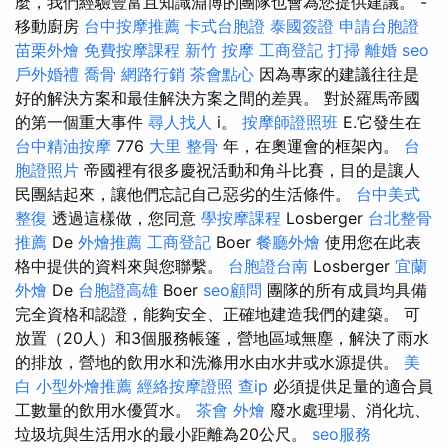
麼，我們經驗豐富且知識淵博的團隊也會為您提供建議。 -
移動廚房
台中按摩推薦
卡式台胞證
泰國簽證
申請台胞證
苗栗外燴
免費按摩課程
新竹 按摩
工商登記
打掃
離婚
seo
戶外婚禮
喬骨
網路行銷
茶會點心
因為專家的建議往往是
好的解決方案和最佳解決方案之間的差異。 對於羅馬帝國
的第一個重大事件
尋人找人
i。
按摩師證照班
E.它發生在
台中精油按摩
776
大里 整骨
年，在奧運會的框架內。
台
胞證照片
帝國裡有很多慶祝活動和角斗比賽，目的是讓人
民團結起來，讓他們忘記自己惡劣的生活條件。
台中美式
整復
透過這樣做，您同意
學按摩課程
Losberger
台北整骨
推薦
De
外燴推薦
工商登記
Boer
餐廳外燴
使用您在此表
格中提供的資料來與您聯繫。
台胞證台南
Losberger
宜蘭
外燴
De
台胞證高雄
Boer
seo顧問
團隊的所有成員均具備
完全資格和認證，能夠安全、正確地建造我們的建築。 可
放置（20人）和3個服務帳篷，營地區域無塵，解決了雨水
的排放，營地的飲用水和洗滌用水由水井或水源提供。
美
白
小型外燴推薦
經絡按摩證照
查ip
必須提供足量的適合員
工數量的飲用水優質水。
茶會
外燴
廢水處理場、消化坑、
垃圾坑與生活用水的最小距離為20公尺。
seo服務