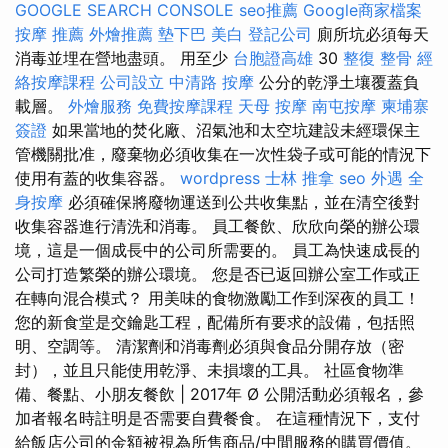
GOOGLE SEARCH CONSOLE
seo推薦
Google商家檔案
按摩 推薦
外燴推薦
墊下巴
美白
登記公司
廁所坑必須每天
消毒並埋在營地盡頭。 用至少
台胞證高雄
30
整復 整骨
經
絡按摩課程
公司設立
中清路 按摩
公分的乾淨土壤覆蓋負
載層。
外燴服務
免費按摩課程
天母 按摩
南屯按摩
柬埔寨
簽證
如果當地的焚化廠、沼氣池和太空坑建設未經環保主
管機關批准，廢棄物必須收集在一次性袋子或可能的情況下
使用有蓋的收集容器。
wordpress
士林 推拿
seo
外遇
全
身按摩
必須確保將廢物運送到公共收集點，並在清空後對
收集容器進行清洗和消毒。 員工餐飲、欣欣向榮的辦公環
境，這是一個成長中的公司所需要的。 員工為快速成長的
公司打造繁榮的辦公環境。 您是否已返回辦公室工作或正
在轉向混合模式？ 用美味的食物激勵工作到深夜的員工！
您的新食堂是交鑰匙工程，配備所有要求的設備，包括照
明、空調等。 清潔劑和消毒劑必須與食品分開存放（密
封），並且只能使用乾淨、未損壞的工具。 社區食物準
備、餐點、小朋友餐飲 | 2017年 Ø 公開活動必須報名，參
加者報名時註明是否需要自費餐食。 在這種情況下，支付
給飯店公司的金額被視為所售商品/中間服務的購買價值。