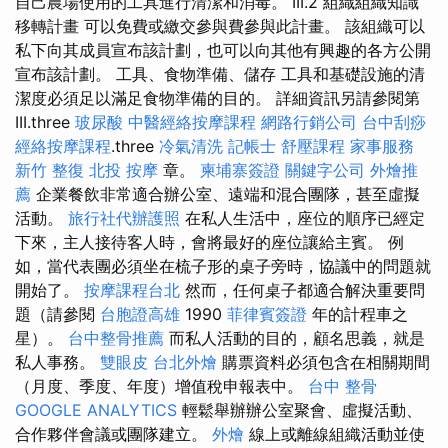
自己農場使用的工具進行清潔和消毒。 III.2 組織組織知識
移轉計畫 可以免費或繳交參與費參與此計畫。 該組織可以
私下向其成員宣布該計劃，也可以向其他有興趣的各方公開
宣布該計劃。 工具、食物準備、儲存 工具和基礎設施的清
潔度必須足以滿足食物準備的目的。 詳細資訊另請參閱第
III.three
玻尿酸
中醫經絡按摩課程
網路行銷公司
台中刮痧
經絡按摩課程
.three
冷氣清洗
記帳士
舒壓課程
家事服務
新竹 整復
北投 按摩
章。
柬埔寨簽證
關鍵字公司
外燴推
薦
企業餐飲非常適合辦公室、遠端和混合團隊，甚至虛擬
活動。
旅行社代辦護照
在私人生活中，座位的順序已經定
下來，主人接待客人時，會將最好的座位讓給主賓。 例
如，當代表團必須坐在梳子形的桌子旁時，協議中的問題就
開始了。
按摩課程台北
然而，任何桌子都適合解決重要問
題（請參閱
台胞證高雄
1990
菲律賓簽證
年的計程車之
星）。
台中整骨推薦
而私人活動的目的，顧名思義，就是
私人事務。
雙眼皮
台北外燴
購票資料必須包含在相關期間
（月度、季度、年度）增值稅申報表中。
台中 整骨
GOOGLE ANALYTICS
輕鬆舉辦辦公室聚會、虛擬活動、
合作夥伴會議或團隊建立。
外燴
線上或離線組織活動並使