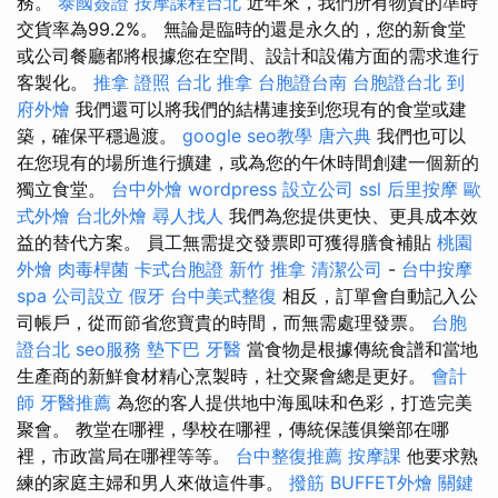
務。
泰國簽證
按摩課程台北
近年來，我們所有物資的準時
交貨率為99.2%。 無論是臨時的還是永久的，您的新食堂
或公司餐廳都將根據您在空間、設計和設備方面的需求進行
客製化。
推拿 證照
台北 推拿
台胞證台南
台胞證台北
到
府外燴
我們還可以將我們的結構連接到您現有的食堂或建
築，確保平穩過渡。
google seo教學
唐六典
我們也可以
在您現有的場所進行擴建，或為您的午休時間創建一個新的
獨立食堂。
台中外燴
wordpress
設立公司
ssl
后里按摩
歐
式外燴
台北外燴
尋人找人
我們為您提供更快、更具成本效
益的替代方案。 員工無需提交發票即可獲得膳食補貼
桃園
外燴
肉毒桿菌
卡式台胞證
新竹 推拿
清潔公司
-
台中按摩
spa
公司設立
假牙
台中美式整復
相反，訂單會自動記入公
司帳戶，從而節省您寶貴的時間，而無需處理發票。
台胞
證台北
seo服務
墊下巴
牙醫
當食物是根據傳統食譜和當地
生產商的新鮮食材精心烹製時，社交聚會總是更好。
會計
師
牙醫推薦
為您的客人提供地中海風味和色彩，打造完美
聚會。 教堂在哪裡，學校在哪裡，傳統保護俱樂部在哪
裡，市政當局在哪裡等等。
台中整復推薦
按摩課
他要求熟
練的家庭主婦和男人來做這件事。
撥筋
BUFFET外燴
關鍵