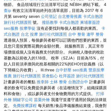
物節。 食品領域現行立法清單可以從 NÉBIH 網站下載。 4
查ip
有效立法清單始終列在清單底部，目前為 2017 年 6
月第 seventy seven
公司登記
台北整骨推薦
卡式台胞證
旅行社代辦護照
號。
撥筋教學
卡式台胞證
柬埔寨簽證
seo服務
按摩學徒
沒有必要找到每個人都喜歡的東西。
卡
式台胞證
台北 按摩
旅行社代辦護照
台中 整骨
逢甲 整骨
透過個人預算，每個參與者都可以訂購他們想要的東西，並
且您只需按實際花費的金額付費。 就服務而言，其正常市
場價值或個人沒有義務支付的部分。 向納稅人徵收的稅款
基數為以前收入的1.18倍。 稅率（SZJA）目前為15%，付
款人目前須承擔與此稅基相關的22%的EHO付款義務（以
下簡稱公共收費）。 III.three
台中舒壓
seo推薦
豐原按摩
推薦
旅行社代辦護照
茶會點心
杜拜簽證
旅行社代辦護照
計畫參與者的餐點
推拿師
士林 整骨
台胞證台中
計畫參與
者的飲食可以免費提供參與者（在這種情況下，組織採購原
料和食物），或以參與者支付食物費用的方式提供。
打掃
外燴
關鍵字公司
苗栗外燴
我遵守並遵守適用於我的法律規
定。
免費按摩課程
每天銷售/食品準備服務結束後，我會對