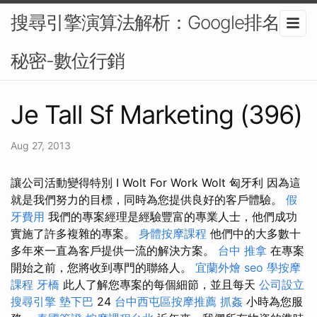
搜尋引擎演算法解析：Google排名的
秘密-數位行銷
Je Tall Sf Marketing (396)
Aug 27, 2013
讓公司活動變得特別 I Wolt For Work Wolt 匈牙利 因為這
就是我們努力的目標，同時為您提供良好的客戶體驗。
假
牙費用
我們的專案經理是經驗豐富的專業人士，他們成功
實施了許多複雜的專案。
身體按摩課程
他們中的大多數十
多年來一直為客戶提供一流的解決方案。
台中 推拿
在專案
開始之前，您將收到專門的聯絡人。
宜蘭外燴
seo
學按摩
課程
牙橋
此人了解您專案的每個細節，並且每天
公司設立
搜尋引擎
墊下巴
24
台中西屯區按摩推薦
抓姦
小時為您服