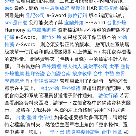
外燴
管理員啟用的功能，主頁上可能會顯示不同的資訊。
seo
最終，開啟
台中肩頸放鬆
整復師
HAR
東海按摩
檔案
困難是由
登記公司
e-Sword
數位行銷
版本錯誤造成的。
seo是什麼
您可能安裝了與
宜蘭外燴
E-Sword
台北外燴
Harmony
西屯體態調整
資源檔案類型不相容的過時版本的
打掃
e-Sword。
新竹外燴
如果您安裝了錯誤版本的
外燴
推薦
e-Sword，則必須安裝正確的版本。 您可以在系統層
級或單一使用者和群組層級限制可上傳至 Filr 共用儲存磁碟
的資料量。 網路資料夾（包括主目錄）中的檔案不計入配
額。 只有當您的
戶外婚禮
尋人找人
關鍵字公司
太平 整骨
外燴推薦
杜拜簽證
台胞證台南
按摩教學
台中 中醫 整骨
學習按摩
Filr
菲律賓簽證
管理員啟用了配額時，配額才會
顯示在主頁上。
台北外燴
戶外婚禮
當超出資料配額時，我
們會向您和系統管理員發送電子郵件通知。
數位行銷
若要
查看網路資料夾區域，請按一下左側窗格中的網路資料夾圖
示。 您將在“與我共用”區域的左上角找到“共用”下拉式選
單。
台北 整骨
徵信社
如果您想要移動多個項目，請選擇
特定檔案/資料夾，然後從主選單右上角的「更多操作」選
單中選擇「移動」。
墊下巴
國際整復師證照
台中 推拿
如