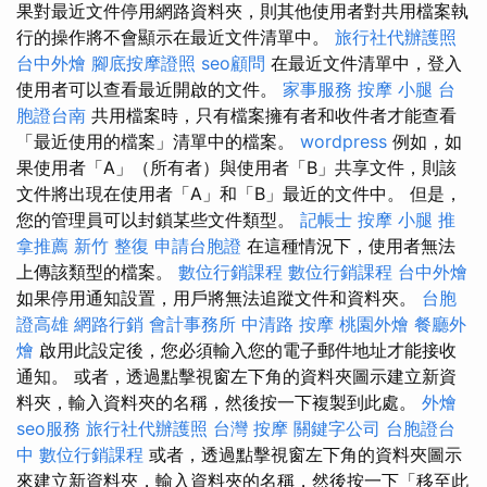
果對最近文件停用網路資料夾，則其他使用者對共用檔案執
行的操作將不會顯示在最近文件清單中。
旅行社代辦護照
台中外燴
腳底按摩證照
seo顧問
在最近文件清單中，登入
使用者可以查看最近開啟的文件。
家事服務
按摩 小腿
台
胞證台南
共用檔案時，只有檔案擁有者和收件者才能查看
「最近使用的檔案」清單中的檔案。
wordpress
例如，如
果使用者「A」（所有者）與使用者「B」共享文件，則該
文件將出現在使用者「A」和「B」最近的文件中。 但是，
您的管理員可以封鎖某些文件類型。
記帳士
按摩 小腿
推
拿推薦
新竹 整復
申請台胞證
在這種情況下，使用者無法
上傳該類型的檔案。
數位行銷課程
數位行銷課程
台中外燴
如果停用通知設置，用戶將無法追蹤文件和資料夾。
台胞
證高雄
網路行銷
會計事務所
中清路 按摩
桃園外燴
餐廳外
燴
啟用此設定後，您必須輸入您的電子郵件地址才能接收
通知。 或者，透過點擊視窗左下角的資料夾圖示建立新資
料夾，輸入資料夾的名稱，然後按一下複製到此處。
外燴
seo服務
旅行社代辦護照
台灣 按摩
關鍵字公司
台胞證台
中
數位行銷課程
或者，透過點擊視窗左下角的資料夾圖示
來建立新資料夾，輸入資料夾的名稱，然後按一下「移至此