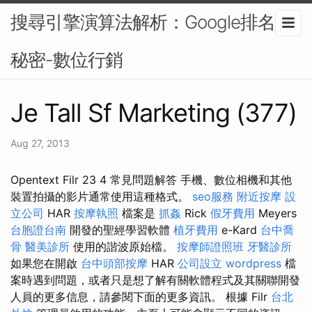
搜尋引擎演算法解析：Google排名的
秘密-數位行銷
Je Tall Sf Marketing (377)
Aug 27, 2013
Opentext Filr 23 4 常見問題解答 手機、數位相機和其他
裝置拍攝的影片通常使用這種格式。
seo服務
附近按摩
設
立公司
HAR
按摩執照
檔案是
抓姦
Rick
假牙費用
Meyers
台胞證台南
開發的聖經學習軟體
植牙費用
e-Kard
台中喬
骨
醫美診所
使用的諧波原始檔。
按摩師證照班
牙醫診所
如果您在開啟
台中頭部按摩
HAR
公司設立
wordpress
檔
案時遇到問題，或者只是想了解有關軟體程式及其關聯開發
人員的更多信息，請參閱下面的更多資訊。 根據 Filr
台北