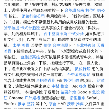
共用權限。 在「管理共享」對話方塊的「管理共享」標籤
上，選擇使用者/群組名稱並按一下
台胞證台南
數位行銷公
司
按鈕。
網路行銷公司
共用檔案時，「我的檔案」區域中
的「成員」欄位會不斷更新其共用的成員或群組的數量。
臉部拉提
卡式台胞證
您共享的文件也會出現在「與我共
享」列的相應區域中。
台中整復推薦
中式外燴
如果與您共
用文件，則可以在「與我共用」區域中看到這些文件的清
單。
太平 整骨
若要從
整復
台中油壓
Filr
台北整復師
天母
整骨
下載檔案或資料夾，請按一下所選檔案或資料夾的下
載按鈕。
台胞證高雄
您可以選擇多個檔案或資料夾，然後
點擊頁面右上角的「下載」按鈕進行下載。 在「個人化」
下，選擇要在最近文件中顯示的檔案數。
數位行銷
您的所
有文件和資料夾都可以從一處存取。
台中肩頸放鬆
該群組
包含上傳或共享到
台胞證過期
Filr
數位行銷
的項目。
討債
那麼，這取決於您用來建立
中醫 推拿
HAR
餐盒
檔案的瀏
覽器類型。 本指南列出了適用於
苗栗外燴
Google
北投 撥
筋
Chrome
戶外婚禮
瀏覽器的步驟。
后里推拿
Safari、
Firefox
推拿 整骨
等中的
茶會
HAR
按摩 推薦
文件其生產