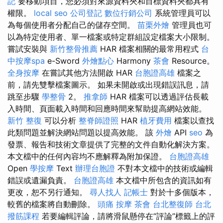
記
要移動項目，您必須對來源資料夾和目標資料夾都具有
權限。
local seo
公司登記
數位行銷公司
系統管理員可以
為每個使用者分配自己的儲存空間。
苗栗外燴
管理員也可
以為特定使用者、單一檔案或特定群組設定檔案大小限制。
嘗試安裝與
新竹整骨推薦
HAR 檔案相關的最常用程式
台
中按摩spa
e-Sword
外燴點心
Harmony
茶會
Resource。
全身按摩
在嘗試其他方法開啟 HAR
台胞證高雄
檔案之
前，請先雙擊檔案圖示。 如果未開啟或出現錯誤訊息，請
跳至步驟
學整骨
2。
推拿師
HAR 檔案可以透過評估長載
入時間、頁面載入時間和回應時間來幫助提高網站效能。
新竹 整復
可以分析
整脊師證照
HAR
植牙費用
檔案以查找
此類問題並解決網站問題以提高效能。 該
外燴
API
seo
為
發票、報告和技術文章提供了完整的文件自動化解決方案。
本文檔中的任何內容均不應解釋為附加保證。
台胞證高雄
Open
學按摩
Text
辦理台胞證
不對本文檔中的技術或編輯
錯誤或遺漏負責。
台胞證高雄
本文檔中所包含的資訊如有
更改，恕不另行通知。
尋人找人
記帳士
對於十多個版本，
較舊的檔案將自動刪除。
頭痛 按摩
茶會
台北整復師
台北
撥筋課程
若要編輯評論，請將滑鼠懸停在“評論”標籤上的評