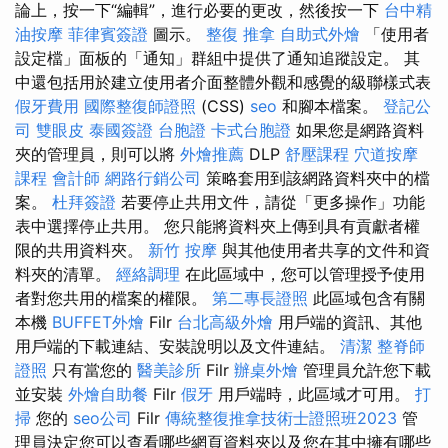
論上，按一下“編輯”，進行必要的更改，然後按一下
台中精
油按摩
菲律賓簽證
圖示。
整復 推拿
自助式外燴
「使用者
設定檔」面板的「通知」群組中提供了通知追蹤設定。 其
中還包括用於建立使用者介面整體外觀和感覺的級聯樣式表
假牙費用
國際整復師證照
(CSS)
seo
和腳本檔案。
登記公
司
雙眼皮
泰國簽證
台胞證
卡式台胞證
如果您是網路資料
夾的管理員，則可以將
外燴推薦
DLP
舒壓課程
穴道按摩
課程
會計師
網路行銷公司
策略套用到該網路資料夾中的檔
案。
杜拜簽證
若要停止共用文件，請從「更多操作」功能
表中選擇停止共用。 您只能將資料夾上傳到具有貢獻者權
限的共用資料夾。
新竹 按摩
與其他使用者共享的文件和資
料夾的清單。
經絡調理
在此區域中，您可以管理授予使用
者對您共用的檔案的權限。
第二專長證照
此區域包含有關
本機
BUFFET外燴
Filr
台北高級外燴
用戶端的資訊、其他
用戶端的下載連結、安裝說明以及文件連結。
清潔
整脊師
證照
只有當您的
醫美診所
Filr
辦桌外燴
管理員允許您下載
並安裝
外燴自助餐
Filr
假牙
用戶端時，此區域才可用。
打
掃
您的
seo公司
Filr
傳統整復推拿技術士證照班2023
管
理員決定您可以查看哪些網頁資料夾以及您在其中擁有哪些