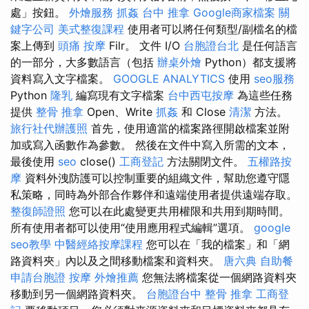
處」按鈕。
外燴服務
抓姦
台中 推拿
Google商家檔案
關
鍵字公司
美式整復課程
使用者可以將任何類型/副檔名的檔
案上傳到
頭痛 按摩
Filr。 文件 I/O
台胞證台北
是任何語言
的一部分，大多數語言（包括
辦桌外燴
Python）都支援將
資料寫入文字檔案。
GOOGLE ANALYTICS
使用
seo服務
Python
隆乳
編寫現有文字檔案
台中西屯按摩
為這些任務
提供
整骨 推拿
Open、Write
抓姦
和 Close
清潔
方法。
旅行社代辦護照
首先，使用適當的檔案路徑開啟檔案並附
加或寫入函數作為參數。 然後在文件中寫入所需的文本，
最後使用
seo
close()
工商登記
方法關閉文件。
五權路按
摩
資料外洩防護可以控制重要的組織文件，幫助您遵守隱
私策略，同時為外部合作夥伴和遠端使用者提供遠端存取。
整復師證照
您可以在此處變更共用權限和共用到期時間。
所有使用者都可以使用“使用應用程式編輯”選項。
google
seo教學
中醫經絡按摩課程
您可以在「我的檔案」和「網
路資料夾」內以及之間移動檔案和資料夾。
唐六典
自助餐
申請台胞證
按摩
外燴推薦
您無法將檔案從一個網路資料夾
移動到另一個網路資料夾。
台胞證台中
整骨 推拿
工商登