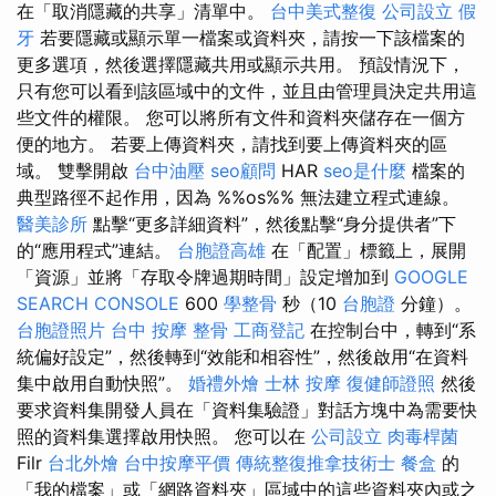
在「取消隱藏的共享」清單中。
台中美式整復
公司設立
假
牙
若要隱藏或顯示單一檔案或資料夾，請按一下該檔案的
更多選項，然後選擇隱藏共用或顯示共用。 預設情況下，
只有您可以看到該區域中的文件，並且由管理員決定共用這
些文件的權限。 您可以將所有文件和資料夾儲存在一個方
便的地方。 若要上傳資料夾，請找到要上傳資料夾的區
域。 雙擊開啟
台中油壓
seo顧問
HAR
seo是什麼
檔案的
典型路徑不起作用，因為 %%os%% 無法建立程式連線。
醫美診所
點擊“更多詳細資料”，然後點擊“身分提供者”下
的“應用程式”連結。
台胞證高雄
在「配置」標籤上，展開
「資源」並將「存取令牌過期時間」設定增加到
GOOGLE
SEARCH CONSOLE
600
學整骨
秒（10
台胞證
分鐘）。
台胞證照片
台中 按摩 整骨
工商登記
在控制台中，轉到“系
統偏好設定”，然後轉到“效能和相容性”，然後啟用“在資料
集中啟用自動快照”。
婚禮外燴
士林 按摩
復健師證照
然後
要求資料集開發人員在「資料集驗證」對話方塊中為需要快
照的資料集選擇啟用快照。 您可以在
公司設立
肉毒桿菌
Filr
台北外燴
台中按摩平價
傳統整復推拿技術士
餐盒
的
「我的檔案」或「網路資料夾」區域中的這些資料夾內或之