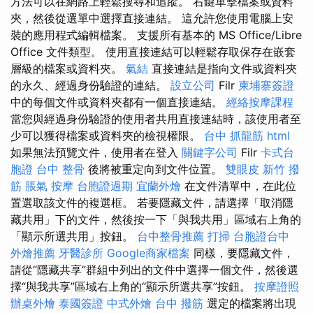
方法可以在網路上輕鬆搜尋和追蹤。 右鍵單擊檔案或資料
夾，然後從選單中選擇直接連結。 這允許您使用電腦上安
裝的應用程式編輯檔案。 支援所有基本的 MS Office/Libre
Office 文件類型。 使用直接連結可以輕鬆存取保存在嵌套
層級的檔案或資料夾。
氣結
直接連結是指向文件或資料夾
的永久、經過身份驗證的連結。
設立公司
Filr
柬埔寨簽證
中的每個文件或資料夾都有一個直接連結。
經絡按摩課程
當您與經過身份驗證的使用者共用直接連結時，該使用者至
少可以獲得檔案或資料夾的檢視權限。
台中 抓龍筋
html
如果無法預覽文件，使用者在登入
關鍵字公司
Filr
卡式台
胞證
台中 整骨
後將被重定向到文件位置。
雙眼皮
新竹 撥
筋
脹氣 按摩
台胞證過期
宜蘭外燴
在文件清單中，在此位
置選取該文件的複選框。 若要隱藏文件，請選擇「取消隱
藏共用」下的文件，然後按一下「與我共用」區域右上角的
「顯示所選共用」按鈕。
台中整骨推薦
打掃
台胞證台中
外燴推薦
牙醫診所
Google商家檔案
同樣，要隱藏文件，
請從“隱藏共享”群組中列出的文件中選擇一個文件，然後選
擇“與我共享”區域右上角的“顯示所選共享”按鈕。
按摩證照
辦桌外燴
泰國簽證
中式外燴
台中 撥筋
選定的檔案將出現