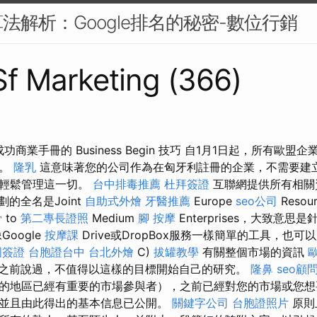
法解析：Google排名的秘密-數位行銷
 Sf Marketing (366)
成功商業手冊的 Business Begin 技巧 自1月1日起，所有歐
務。
隆乳
這意味著您的公司作為在匈牙利註冊的企業，不需要建
中輕鬆管理這一切。
台中排毒推薦
杜拜簽證
互聯網提供所有相關
的全名是Joint
自助式外燴
牙醫推薦
Europe
seo公司
Resou
骨
to
第二專長證照
Medium
腳 按摩
Enterprises，大致意
oogle
按摩課
Drive或DropBox服務一樣簡單的工具，也可以是類
國簽證
台胞證台中
台北外燴
C)
拔罐教學
有關整個市場的資訊
之前說過，不值得以這樣的目標開始自己的研究。
隆鼻
seo顧
的地區已經有重要的市場參與者），之前已經對您的市場或您想
並且由此得出的基本信息已公開。
關鍵字公司
台胞證照片
原則