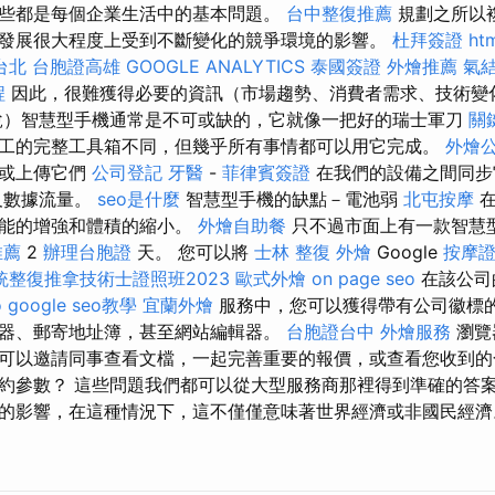
些都是每個企業生活中的基本問題。
台中整復推薦
規劃之所以
發展很大程度上受到不斷變化的競爭環境的影響。
杜拜簽證
ht
台北
台胞證高雄
GOOGLE ANALYTICS
泰國簽證
外燴推薦
氣
程
因此，很難獲得必要的資訊（市場趨勢、消費者需求、技術變
說）智慧型手機通常是不可或缺的，它就像一把好的瑞士軍刀
關
工的完整工具箱不同，但幾乎所有事情都可以用它完成。
外燴
載或上傳它們
公司登記
牙醫
-
菲律賓簽證
在我們的設備之間同
及數據流量。
seo是什麼
智慧型手機的缺點－電池弱
北屯按摩
在
功能的增強和體積的縮小。
外燴自助餐
只不過市面上有一款智慧
推薦
2
辦理台胞證
天。 您可以將
士林 整復
外燴
Google
按摩
統整復推拿技術士證照班2023
歐式外燴
on page seo
在該公司
o
google seo教學
宜蘭外燴
服務中，您可以獲得帶有公司徽標
器、郵寄地址簿，甚至網站編輯器。
台胞證台中
外燴服務
瀏覽器
可以邀請同事查看文檔，一起完善重要的報價，或查看您收到的
約參數？ 這些問題我們都可以從大型服務商那裡得到準確的答案
的影響，在這種情況下，這不僅僅意味著世界經濟或非國民經濟