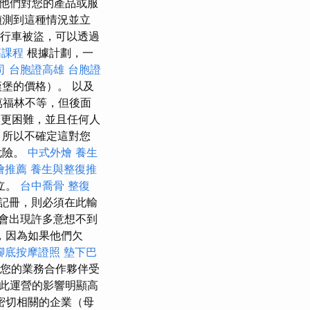
他們對您的產品或服
偵測到這種情況並立
行車被盜，可以透過
筋課程
根據計劃，一
司
台胞證高雄
台胞證
堡的價格）。 以及
萬福林不等，但後面
讀更困難，並且任何人
，所以不確定這對您
危險。
中式外燴
養生
燴推薦
養生與整復推
立。
台中喬骨
整復
記冊，則必須在此輸
會出現許多意想不到
，因為如果他們欠
腳底按摩證照
墊下巴
您的業務合作夥伴受
此運營的影響明顯高
密切相關的企業（母