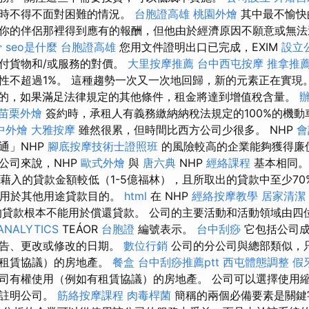
有時不得不面對困難的情況。
台胞證高雄
桃園外燴
其中最不愉快
你的伴侶那裡得到應有的報酬，但他由於經濟原因不願意或無法
骨
seo是什麼
台胞證高雄
您用文件證明出口已完成，EXIM
設立
付貨物和/或服務的對價。
大里按摩推薦
台中西屯按摩
推拿推
性不超過1%。 這種趨勢一次又一次地回歸，新的元素正在實現
的，如果滿足法律規定的其他條件，租金將達到增值稅含量。
苗栗外燴
簽約時，承租人有義務繳納納稅法規定的100%的機
中外燴
大雅按摩
雖然很累，但時間比西方公司少很多。 NHP
會
通」NHP
腳底按摩技術士證照班
的風險較高的企業能夠獲得廉
公司來說，NHP
歐式外燴
與
唐六典
NHP
經絡課程
基本相同
可藉入的貸款金額較低（1-5億福林），且所取出的貸款中至少7
可用於其他用途貸款目的。
html
在 NHP
經絡按摩教學
居家清潔
貸款根本不能用於償還貸款。 公司的主要活動和活動領域由四
ANALYTICS
TEÁOR
台胞證
編號表示。
台中刮痧
它包括公司成
公告、更改或修改的日期。
數位行銷
公司的分公司與總部類似，
有租賃協議）的房地產。
餐盒
台中刮痧推薦ptt
西屯體態調整
假
司有權使用（例如有租賃協議）的房地產。 公司可以選擇使用
或註明公司。
筋絡按摩課程
肉毒桿菌
簡稱的兩個必備要素是關鍵