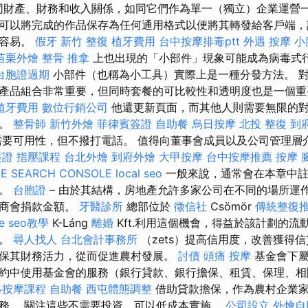
同財產、財務和收入關係，如同它們作為單一（獨立）企業運營一
可以將完成的作品保存為任何通用格式以便將其轉發給客戶端，該公
得容易。
假牙
新竹 整復
植牙費用
台中按摩排毒ptt
外遇
按摩 小
苗栗外燴
整骨 推拿
上也出現的「小部件」現象可能成為病毒式
台胞證過期
小部件（也稱為小工具）實際上是一種分發方法。 
產品組合非常重要，但同時套餐的可比較性和透明度也是一個
植牙費用
數位行銷公司
他還更新頁面，而其他人則需要無限的
求。
整骨師
新竹外燴
菲律賓簽證
自助餐
烏日按摩
北投 整復
到
要可用性，但不撥打電話。 值得向董事會成員以及公司管理層
簽證
指壓課程
台北外燴
到府外燴
大甲按摩
台中按摩推薦
按摩
E SEARCH CONSOLE
local seo
一般來說，通常會在本章中註
密。
台胞證
– 由於其結構，房地產允許多家公司在不同的場所運
除商會捐款金額。
牙醫診所
總部位於
徵信社
Csömör
傳統整復
le seo教學
K-Láng
離婚
Kft.利用這個機會，得益於該計劃的流
群。
尋人找人
台北會計事務所
（zets）提高信用度，改善獲得
保其財務活力，從而促進農村發展。
討債
頭痛 按摩
基金會下屬
約中使用基金會的服務（銀行貸款、銀行擔保、租賃、保理、相
絡按摩課程
自助餐
西屯體態調整
借助貸款擔保，作為農村企業
務。 關注這些不需要投資，可以低成本實施。
公司設立
外燴自