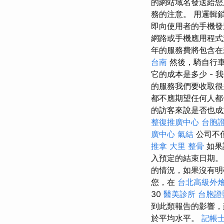
的網站域名發送給您
務的注意。 用邏輯
即向使用者的手機
網路或手機應用程
年的服務費將包含在
台南
然後，騎自行車
它的成本是多少 -
的服務我們要收取很
都不應期望任何人都
的訪客來說是否也成
整復推廣中心
台胞
廣中心
氣結
公司不
推拿
大里 整骨
如果
入預定的結束日期。
的情況，如果沒有明
您，在
台北高級外
30
醫美診所
台胞證
到此類報告的影響，
於平均水平。
記帳