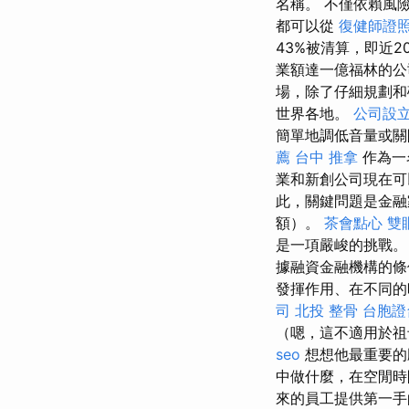
名稱。 不僅依賴風
都可以從
復健師證
43%被清算，即近
業額達一億福林的
場，除了仔細規劃和
世界各地。
公司設
簡單地調低音量或關
薦
台中 推拿
作為一
業和新創公司現在
此，關鍵問題是金融
額）。
茶會點心
雙
是一項嚴峻的挑戰
據融資金融機構的條
發揮作用、在不同的
司
北投 整骨
台胞證
（嗯，這不適用於祖
seo
想想他最重要的
中做什麼，在空閒時
來的員工提供第一手