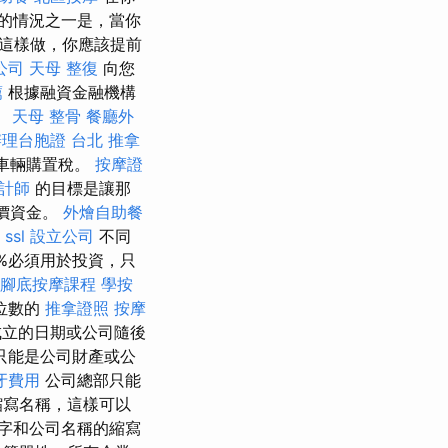
的情況之一是，當你
這樣做，你應該提前
公司
天母 整復
向您
薦
根據融資金融機構
。
天母 整骨
餐廳外
辦理台胞證
台北 推拿
動車輛購置稅。
按摩證
計師
的目標是讓那
價資金。
外燴自助餐
。
ssl
設立公司
不同
0%必須用於投資，只
腳底按摩課程
學按
位數的
推拿證照
按摩
立的日期或公司隨後
只能是公司財產或公
牙費用
公司總部只能
縮寫名稱，這樣可以
字和公司名稱的縮寫