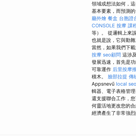
領域或想法如何，這
基本要素，而預測的
廳外燴
餐盒
台胞證
CONSOLE
按摩 課
等）。 從邏輯上來
也就是說，它與勤雜
當然，如果我們下
按摩
seo顧問
這涉
發展迅速，首先是
可靠運作
后里按摩
積木。
臉部拉提
傳
Appsnevű
local se
輯器、電子表格管理
還支援聯合工作，您
何靈活地更改您的合
經濟產生了非常強烈