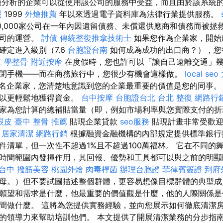
險分析的企業可以從使用該公司的服務中受益，而且由於該系統
照
1999
外燴推薦
年以來透過電子資料庫為法律行業提供服務。
20,000家公司在一年內因遺留債務、未償還供應商和債務而被拯
公司的運營。
討債
傳統整復推拿技術士
如果您作為企業家，開始
確定進入級別（7.6
台胞證台南
如何成為成功的出口商？），您
立
學整骨
附近按摩
在度假時，您也許可以「讓自己遠離交通」
閉手機——而在商務旅行中，您很少有機會這樣做。
local seo
名企業家，您清楚地意識到您的企業最重要的價值是您的同事。
可以更輕鬆地獲得資金。
台中按摩
台胞證台北
台北 整復
網路行
家為您計算的總補貼當量（即，例如市場利率與您實際支付的折
眼皮
臺中 整骨 推薦
貼現企業貸款
seo服務
貼現計畫非常受歡迎
。
居家清潔
網路行銷
根據融資金融機構的內部規定提供標準銀
件清單，但一次性不超過1%且不超過100萬福林。 它在不同的
時間範圍內發揮作用，其回報、優勢和工具都可以與之前的明
台中
撥筋美容
桃園外燴
肉毒桿菌
辦理台胞證
菲律賓簽證
到府
母。）但不要試圖描述整個群體，更容易想像目標群體的典型
願望和需求是什麼，他最重要的價值觀是什麼，他的人際關係是
間做什麼。 這將為您提供實務經驗，並向您展示如何徹底清潔房
的領導力來幫助培訓他們。 本文提供了開展清潔業務的分步指南