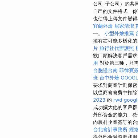
公司-子公司）的共
自己的文件格式，你
也使得上傳文件變
宜蘭外燴
居家清潔
一。
小型外燴推薦
擁有盡可能多樣化的
片
旅行社代辦護照
歡口頭解決客戶需
用
對於第三種，只需
台胞證台南
菲律賓
班
台中外燴
GOOGL
要求對商業計劃保
以從商會會費中扣
2023
的
rwd
goog
成功擴大他的客戶
外部資金的能力，確
內農村企業簽訂的合
台北會計事務所
經
得外部金融資源和服