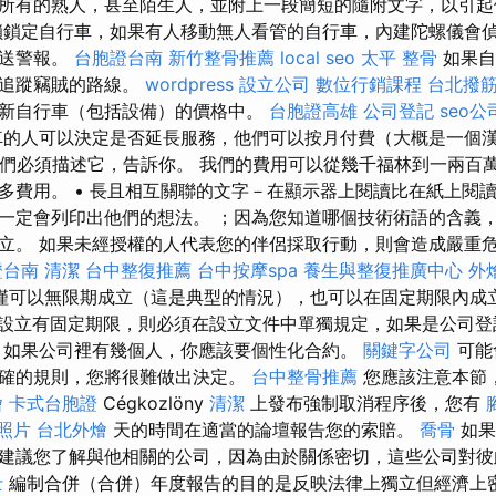
所有的熟人，甚至陌生人，並附上一段簡短的隨附文字，以引起
鎖鎖定自行車，如果有人移動無人看管的自行車，內建陀螺儀會
發送警報。
台胞證台南
新竹整骨推薦
local seo
太平 整骨
如果自
式追蹤竊賊的路線。
wordpress
設立公司
數位行銷課程
台北撥
新自行車（包括設備）的價格中。
台胞證高雄
公司登記
seo公
的人可以決定是否延長服務，他們可以按月付費（大概是一個漢
 我們必須描述它，告訴你。 我們的費用可以從幾千福林到一兩百
多費用。 • 長且相互關聯的文字－在顯示器上閱讀比在紙上閱
一定會列印出他們的想法。 ；因為您知道哪個技術術語的含義
立。 如果未經授權的人代表您的伴侶採取行動，則會造成嚴重
證台南
清潔
台中整復推薦
台中按摩spa
養生與整復推廣中心
外
僅可以無限期成立（這是典型的情況），也可以在固定期限內成
設立有固定期限，則必須在設立文件中單獨規定，如果是公司登
 如果公司裡有幾個人，你應該要個性化合約。
關鍵字公司
可能
確的規則，您將很難做出決定。
台中整骨推薦
您應該注意本節
燴
卡式台胞證
Cégkozlöny
清潔
上發布強制取消程序後，您有
照片
台北外燴
天的時間在適當的論壇報告您的索賠。
喬骨
如果
建議您了解與他相關的公司，因為由於關係密切，這些公司對彼
士
編制合併（合併）年度報告的目的是反映法律上獨立但經濟上