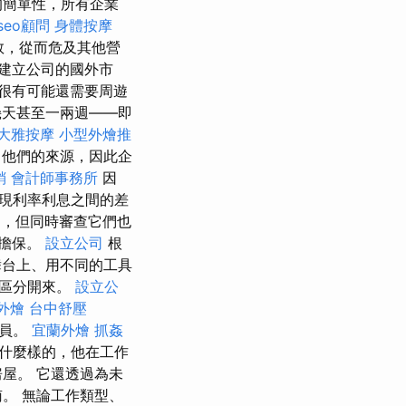
的簡單性，所有企業
seo顧問
身體按摩
救，從而危及其他營
建立公司的國外市
很有可能還需要周遊
幾天甚至一兩週——即
大雅按摩
小型外燴推
 他們的來源，因此企
銷
會計師事務所
因
現利率利息之間的差
，但同時審查它們也
行擔保。
設立公司
根
舞台上、用不同的工具
顯區分開來。
設立公
外燴
台中舒壓
成員。
宜蘭外燴
抓姦
什麼樣的，他在工作
屋。 它還透過為未
。 無論工作類型、