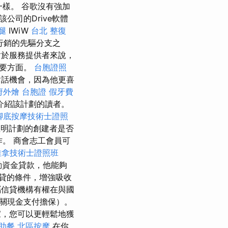
樣。 谷歌沒有強加
司的Drive軟體
腿
IWiW
台北 整復
行銷的先驅分支之
對於服務提供者來說，
重要方面。
台胞證照
對話機會，因為他更喜
府外燴
台胞證
假牙費
介紹該計劃的讀者。
腳底按摩技術士證照
明計劃的創建者是否
作。 商會志工會員可
推拿技術士證照班
動資金貸款，他能夠
信貸的條件，增強吸收
信貸機構有權在與國
關現金支付擔保）。
家，您可以更輕鬆地獲
助餐
北區按摩
在你