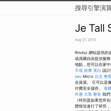
搜尋引擎演算
Je Tall
Aug 27, 2013
Rmdsz 網站提供的
成員國自由提供服
地點，您可以在家
天母 按摩
美白
該計劃
seo
Micro
台北 整
合資源。 它可以是像G
付費安全儲存。
泰
外遇
大里 整骨
我們
（特別是如果您所在
體情況進行了研究，