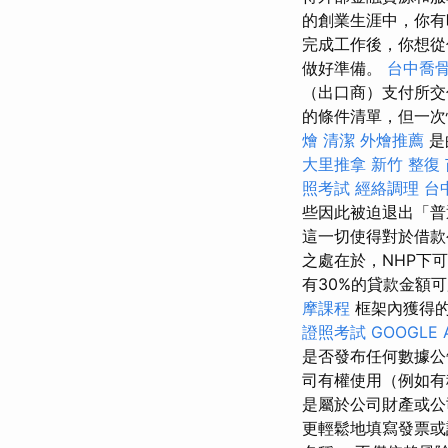
的創業生涯中，你
完成工作後，你想從
做好準備。
台中喬
（出口商）支付所交
的條件清單，但一次
燴
清潔
外燴推薦
是
大里推拿
新竹 整復
照考試
經絡調理
台
些因此被迫退出「普
這一切使得對於借款
之處在於，NHP下
有30%的貸款金額
摩課程
框架內獲得的
證照考試
GOOGLE 
是否發布任何數據
司有權使用（例如
是屬於公司財產或公
更輕鬆地填寫發票