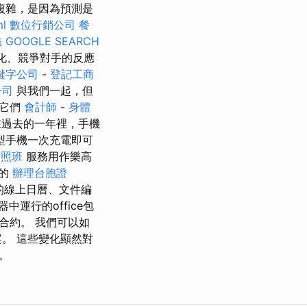
複雜，是因為預測是
ml
數位行銷公司
餐
結
GOOGLE SEARCH
化、競爭對手的反應
鍵字公司
-
登記工商
公司
與我們一起，但
步它們
會計師
-
身體
過去的一年裡，手機
型手機一次充電即可
證照班
服務用作樂高
的
辦理台胞證
的線上日曆、文件編
中運行的office包
合約。 我們可以如
。 這些變化顯然對
。