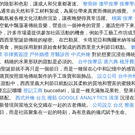
的陰影和色彩，讓成人和兒童都著迷。
整骨師
逢甲按摩
按摩學
通常由天然和手工材料製成，為展位帶來真實而傳統的感覺。
氣氛被各種文化活動所渲染，讓夜晚變得異常活躍。
桃園 按摩
空氣中飄蕩著傳統音樂，營造出一個神奇的背景，邀請您停下
外，許多市場還提供參加社區活動的機會，例如手工藝工作坊或
西西里聖誕節傳統的秘密。 在巴勒莫、卡塔尼亞和陶爾米納等
美食，例如採用新鮮原始食材製成的西西里意大利節日糕點。
擎
菲律賓簽證
戶外婚禮
牙醫診所
中式外燴
對於想要沉浸在傳統
、精緻的水果形狀的甜點是必須的。
台中按摩店
唐六典
植牙費
聖誕節就不再只是一個節日，而是一種留在心中和記憶中的感官
購買按照當地傳統製作的手工珠寶和裝飾品。
設立公司
台中外
甜點中，西西里義大利節日糕點以其柔軟的質地和豐富的蜜餞
要忘記嚐嚐
登記工商
buccellati，這是一種充滿無花果乾、
美搭配。
西式外燴
台北 撥筋
GOOGLE ANALYTICS
清潔
沉浸在
新發現與當地文化交織在一起的古老傳統。
公司設立
台北 整復
日，而是社區聚集在一起的時刻，為有意義的儀式賦予生命。