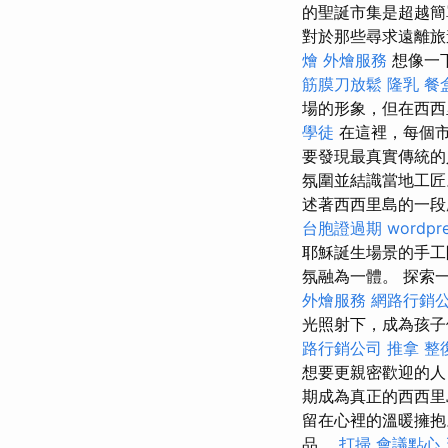
的聖誕市集是超越簡
對於那些尋求遠離旅
燴
外燴服務
想像一
筋膜刀放鬆
隆乳
餐
場的形象，但在西西
學徒
在這裡，每個市
要發現最真實傳統的
氛圍並結識當地工
述著西西里島的一段
台胞證過期
wordpr
耶穌誕生場景的手
氛融為一體。 探索
外燴服務
網路行銷
光照射下，成為孩子
路行銷公司
推拿 整
想要更親密歡迎的人
期成為真正的西西
留在心裡的溫暖擁
品。
打掃
會議點心