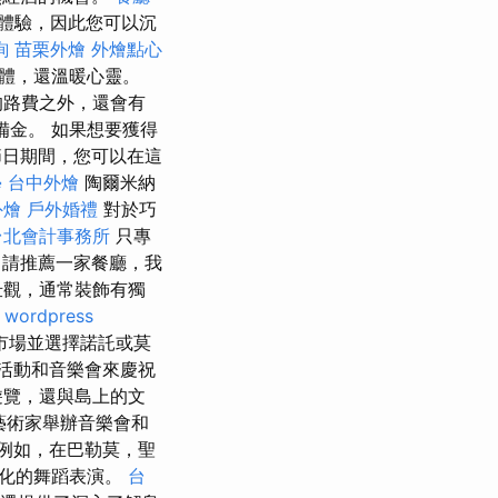
體驗，因此您可以沉
詢
苗栗外燴
外燴點心
體，還溫暖心靈。
的路費之外，還會有
準備金。 如果想要獲得
日期間，您可以在這
學
台中外燴
陶爾米納
外燴
戶外婚禮
對於巧
台北會計事務所
只專
請推薦一家餐廳，我
壯觀，通常裝飾有獨
wordpress
市場並選擇諾託或莫
活動和音樂會來慶祝
遊覽，還與島上的文
藝術家舉辦音樂會和
例如，在巴勒莫，聖
文化的舞蹈表演。
台