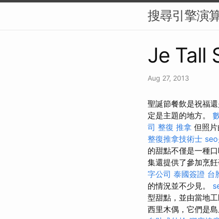
搜尋引擎演算
Je Tall
Aug 27, 2013
聖誕節餐飲是祝福還
定是主題的地方。
司
整復 推拿
但照片
整復推拿技術士
se
的甜點不僅是一種口
集還提供了參加烹飪
字公司
泰國簽證
台
的情況並不少見。
s
型甜點，並由當地工
西里木偶，它們是島