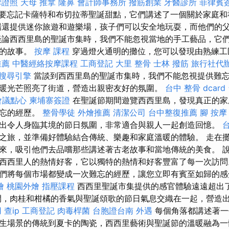
摩證照
天母 推拿
隆鼻
會計師事務所
撥筋創業
牙醫診所
菲律賓
要忘記卡薩特和布切拉蒂聖誕甜點，它們講述了一個關於家庭
還提供迷你旅遊和遊樂場，孩子們可以安全地玩耍，而他們的
談論西西里島的聖誕市集時，我們不能忽視當地的手工藝品，它
人的故事。
按摩 課程
穿過燈火通明的攤位，您可以發現由熟練工
推薦
中醫經絡按摩課程
工商登記
大里 整骨
士林 撥筋
旅行社代
搜尋引擎
當談到西西里島的聖誕市集時，我們不能忽視提供難
暖光芒照亮了街道，營造出親密友好的氛圍。
台中 整骨 dcard
會議點心
柬埔寨簽證
在聖誕節期間遊覽西西里島，發現真正的家
難忘的經歷。
整骨學徒
外燴推薦
清潔公司
台中整復推薦
腳 按摩
出令人身臨其境的節日氛圍，非常適合與親人一起創造回憶。
之旅，並準備好體驗結合傳統、樂趣和家庭溫暖的體驗。 走在
來，吸引他們去品嚐那些講述著古老故事和當地傳統的美食。 
西西里人的熱情好客，它以獨特的熱情和好客豐富了每一次訪問
們將每個市場都變成一次難忘的經歷，讓您立即有賓至如歸的感覺
燴
桃園外燴
指壓課程
西西里聖誕市集提供的感官體驗遠遠超出
，肉桂和柑橘的香氣與聖誕頌歌的節日氣息交織在一起，營造
用
查ip
工商登記
肉毒桿菌
台胞證台南
外遇
每個角落都講述著一
生場景的傳統到夏卡的陶瓷，西西里藝術與聖誕節的溫暖融為一