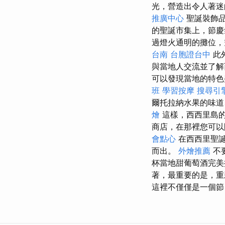
光，營造出令人著迷
推廣中心
聖誕裝飾品
的聖誕市集上，節慶
過燈火通明的攤位，
台南
台胞證台中
此
與當地人交流並了解
可以發現當地的特色
班
學習按摩
搜尋引
爾托拉納水果的味道
燴
這樣，西西里島的
商店，在那裡您可以
會點心
在西西里聖誕
而出。
外燴推薦
不
杯當地甜葡萄酒完
著，最重要的是，重
這裡不僅僅是一個節