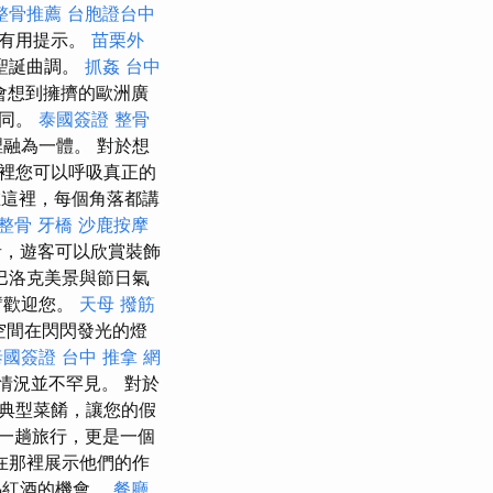
整骨推薦
台胞證台中
的有用提示。
苗栗外
聖誕曲調。
抓姦
台中
會想到擁擠的歐洲廣
不同。
泰國簽證
整骨
融為一體。 對於想
裡您可以呼吸真正的
這裡，每個角落都講
 整骨
牙橋
沙鹿按摩
音，遊客可以欣賞裝飾
巴洛克美景與節日氣
臂歡迎您。
天母 撥筋
空間在閃閃發光的燈
泰國簽證
台中 推拿
網
情況並不罕見。 對於
典型菜餚，讓您的假
一趟旅行，更是一個
在那裡展示他們的作
熱紅酒的機會。
餐廳