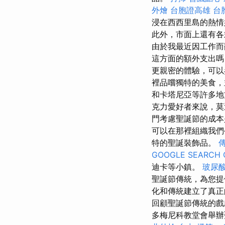
外燴
台胞證高雄
台
浸在西西里島的熱情
此外，市面上還有各
由於我最近因工作而
這方面的額外支出嗎？
更親密的體驗，可
裡品嚐獨特的美食
和卡塔尼亞等許多地
克力愛好者來說，莫
門考慮聖誕節的成本
可以在那裡組織我們
特的聖誕裝飾品。
GOOGLE SEARCH 
迪卡等小鎮。
玻尿
聖誕節傳統，為您提
化和傳統建立了真
回顧聖誕節傳統的
多梅尼科教堂會舉辦