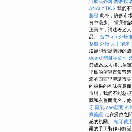
自助式外燴
腳底按
ANALYTICS
我們不
胞證
此外，許多市場
食中漫步。 當我們
正寶庫，講述著迷
品。
台中spa
外燴
整復
外燴
大甲按摩
燈籠和聖誕裝飾的溫
dcard
關鍵字公司
節成為成人和兒童
里島的聖誕市集營造
您的西西里聖誕市集
的糖果的香味撲鼻而
市場，我們不能忽視
慨和友善而聞名，他
牙
隆乳
seo顧問
外
賓簽證
走在攤位之間
感的氛圍。
植牙費
羅的手工製作耶穌誕