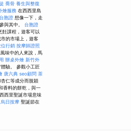
徒
喬骨
養生與整復
外燴服務
在西西里島
台胞證
想像一下，走
來參與其中。
台胞證
烹飪課程，遊客可以
城市的市場上，遊客
數位行銷
按摩師證照
風味中的人來說，馬
用
辦桌外燴
新竹外
體驗。 參觀小工匠
燴
唐六典
seo顧問
茶
和杏仁等成分而脫穎
堅果和香料的餅乾，與一
西西里聖誕市場意味
烏日按摩
聖誕節在