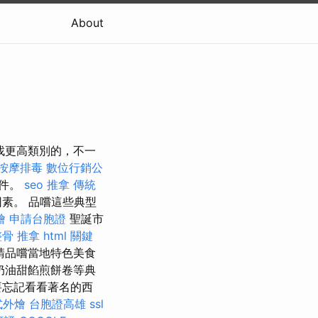
About
找更高類別的，不一
按摩排毒
數位行銷公
配件。
seo
推拿
傳統
素。 品嚐這些典型
燴
申請台胞證
聖誕市
整骨 推拿
html
關鍵
請品嚐當地特色美食
奶油甜餡煎餅卷等典
要忘記看看著名的西
式外燴
台胞證高雄
ssl