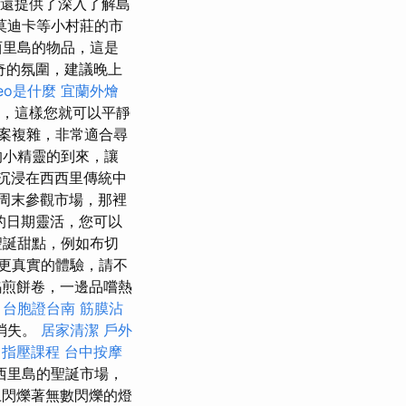
還提供了深入了解島
莫迪卡等小村莊的市
西里島的物品，這是
奇的氛圍，建議晚上
eo是什麼
宜蘭外燴
，這樣您就可以平靜
案複雜，非常適合尋
的小精靈的到來，讓
沉浸在西西里傳統中
周末參觀市場，那裡
的日期靈活，您可以
聖誕甜點，例如布切
更真實的體驗，請不
煎餅卷，一邊品嚐熱
。
台胞證台南
筋膜沾
消失。
居家清潔
戶外
指壓課程
台中按摩
西里島的聖誕市場，
閃爍著無數閃爍的燈