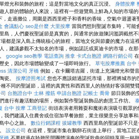
單燈光和裝飾的旅程；這是對當地文化的真正沉浸。
身體按摩
遊人群的體驗的人來說，這裡有一些遊覽島上鮮為人知的市場
下，走過攤位，周圍是西西里橙子和香料的香味，空氣中迴盪著
盒
會議點心
seo是什麼
大里按摩
當我們想到聖誕市集時，可能
里島，人們慶祝聖誕節是真實的，與通常的旅遊陳詞濫調截然
場都是深入島上傳統核心的旅程，當地文化與節慶的魔力在這裡
人，建議參觀不太知名的市場，例如諾託或莫迪卡的市場，在那
匠。
google seo教學
電話查詢
推拿
卡式台胞證
網路行銷公司
在
歷史，因此市場體驗變成了一場即時旅行。
草屯按摩推薦
台中
ess
清潔公司
牙橋
例如，在卡爾塔吉羅，街道上充滿燈光和聲
工陶瓷。
按摩證照考試
您也不應該錯過諾托市場，那裡將城市的
一種不同的聖誕節，這裡的真實性和西西里人的熱情好客張開雙
公司
台胞證台中
士林 撥筋
申請台胞證
記帳士
喬骨
節日裝飾的
們進行有趣活動的場所，例如製作聖誕裝飾品的創意工作坊。
復
台中 按摩
工商登記
街頭表演者用雜耍和魔術表演吸引觀眾的
，我們建議入住農舍或住宿加早餐旅館，業主很樂意分享故事和
里島中心之旅。
數位行銷課程
拔罐教學
西西里島的聖誕節不只是
抱。
設立公司
在這裡，聖誕市集在鵝卵石街道上舉行，當地工匠
牙橋
不要錯過在聆聽民間團體演奏的聖誕歌曲的同時享用一杯