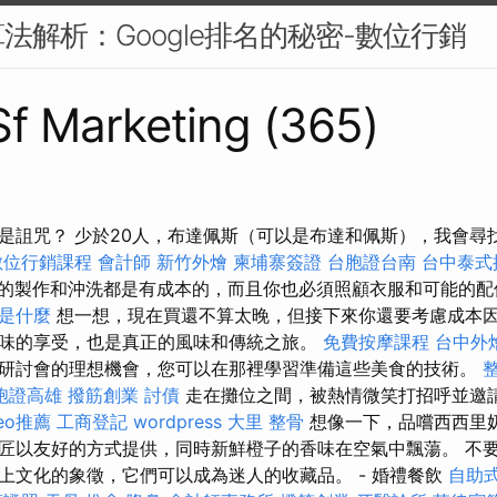
法解析：Google排名的秘密-數位行銷
 Sf Marketing (365)
是詛咒？ 少於20人，布達佩斯（可以是布達和佩斯），我會尋
數位行銷課程
會計師
新竹外燴
柬埔寨簽證
台胞證台南
台中泰式
的製作和沖洗都是有成本的，而且你也必須照顧衣服和可能的
o是什麼
想一想，現在買還不算太晚，但接下來你還要考慮成本因
味的享受，也是真正的風味和傳統之旅。
免費按摩課程
台中外
研討會的理想機會，您可以在那裡學習準備這些美食的技術。
胞證高雄
撥筋創業
討債
走在攤位之間，被熱情微笑打招呼並邀
eo推薦
工商登記
wordpress
大里 整骨
想像一下，品嚐西西里
匠以友好的方式提供，同時新鮮橙子的香味在空氣中飄蕩。 不
上文化的象徵，它們可以成為迷人的收藏品。 - 婚禮餐飲
自助