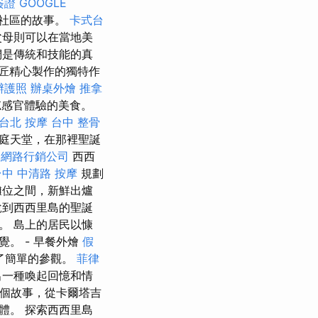
簽證
GOOGLE
和社區的故事。
卡式台
父母則可以在當地美
們是傳統和技能的真
匠精心製作的獨特作
辦護照
辦桌外燴
推拿
忘感官體驗的美食。
台北 按摩
台中 整骨
庭天堂，在那裡聖誕
網路行銷公司
西西
台中 中清路 按摩
規劃
攤位之間，新鮮出爐
說到西西里島的聖誕
。 島上的居民以慷
。 - 早餐外燴
假
了簡單的參觀。
菲律
出一種喚起回憶和情
個故事，從卡爾塔吉
體。 探索西西里島