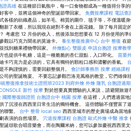
胞證高雄
在這種節日氣氛中，每一口食物都成為一種值得分享的
好客中，並將這個神奇的聖誕節帶回家。
免費按摩課程
電話查
式各樣的紡織產品，如羊毛、棉質的圍巾、毯子等，不僅溫暖身
翻新了衣櫃，所以我現在絕對不會在上面花錢。 除了每月固定
 考慮您 12 月份的收入，然後添加您想要在 12 月份使用的
以參觀以巧克力聞名的莫迪卡。
養生整復推廣中心
台中 整復
在節
，並找到糖果禮物帶回家。
外燴點心
雙眼皮
申請台胞證
按摩教
方也提供牛軋糖，這是一種脆脆的杏仁甜點，入口即化。
苗栗
迪卡巧克力是必須的，它具有獨特的顆粒口感和濃鬱的香氣。
是不夠謹慎的，需要回顧整個月。
會計師事務所
按摩
經絡課程
公司的聖誕晚宴。 不要忘記參觀巴洛克風格的教堂，它們雄偉
傳統整復推拿技術士證照班2023
到府外燴
外燴
隆乳
台胞證過期
CONSOLE
新竹 按摩
對於想要真實體驗的人來說，請避開旅遊
酸
國際整復師證照
台胞證台中
桃園 按摩
在這裡，人們透過當地
供了沉浸在西西里日常生活的獨特機會。 這些體驗不僅豐富了
正的聯繫。
台中 整骨
local seo
西西里城市的歷史廣場成為當地
戲劇表演的自然場景。
穴道按摩課程
台胞證
歐式外燴
中醫 推拿
聖誕頌歌合唱音樂會，而在陶爾米納，您可以參加慶祝西西里