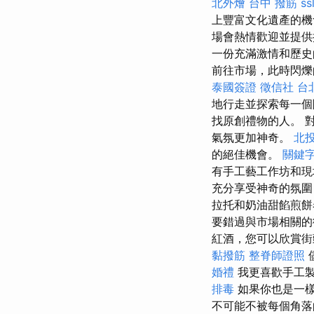
北外燴
台中 撥筋
ss
上豐富文化遺產的
場會熱情歡迎並提供
一份充滿激情和歷
前往市場，此時閃爍
泰國簽證
徵信社
台
地行走並探索每一
找原創禮物的人。 
氣氛更加神奇。
北投
的絕佳機會。
關鍵
有手工藝工作坊和
充分享受神奇的氛圍
拉托和奶油甜餡煎餅
要錯過與市場相關
紅酒，您可以欣賞街
黏撥筋
整脊師證照
婚禮
我更喜歡手工
排毒
如果你也是一樣
不可能不被每個角