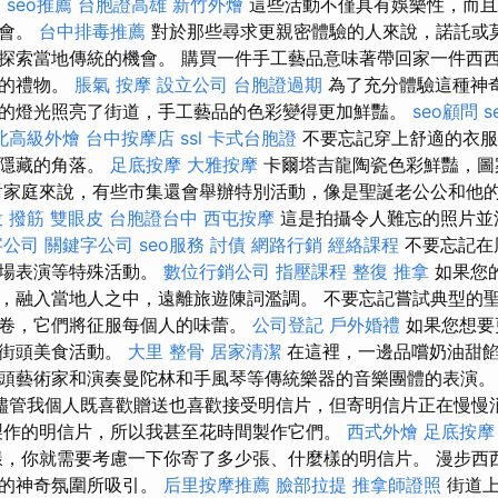
l
seo推薦
台胞證高雄
新竹外燴
這些活動不僅具有娛樂性，而且
機會。
台中排毒推薦
對於那些尋求更親密體驗的人來說，諾託或
探索當地傳統的機會。 購買一件手工藝品意味著帶回家一件西
史的禮物。
脹氣 按摩
設立公司
台胞證過期
為了充分體驗這種神
的燈光照亮了街道，手工藝品的色彩變得更加鮮豔。
seo顧問
s
北高級外燴
台中按摩店
ssl
卡式台胞證
不要忘記穿上舒適的衣服
個隱藏的角落。
足底按摩
大雅按摩
卡爾塔吉龍陶瓷色彩鮮豔，圖
對家庭來說，有些市集還會舉辦特別活動，像是聖誕老公公和他
 撥筋
雙眼皮
台胞證台中
西屯按摩
這是拍攝令人難忘的照片並
字公司
關鍵字公司
seo服務
討債
網路行銷
經絡課程
不要忘記在
現場表演等特殊活動。
數位行銷公司
指壓課程
整復 推拿
如果您
，融入當地人之中，遠離旅遊陳詞濫調。 不要忘記嘗試典型的
卷，它們將征服每個人的味蕾。
公司登記
戶外婚禮
如果您想要
的街頭美食活動。
大里 整骨
居家清潔
在這裡，一邊品嚐奶油甜餡
頭藝術家和演奏曼陀林和手風琴等傳統樂器的音樂團體的表演
儘管我個人既喜歡贈送也喜歡接受明信片，但寄明信片正在慢慢
製作的明信片，所以我甚至花時間製作它們。
西式外燴
足底按摩
，你就需要考慮一下你寄了多少張、什麼樣的明信片。 漫步西
落的神奇氛圍所吸引。
后里按摩推薦
臉部拉提
推拿師證照
街道上