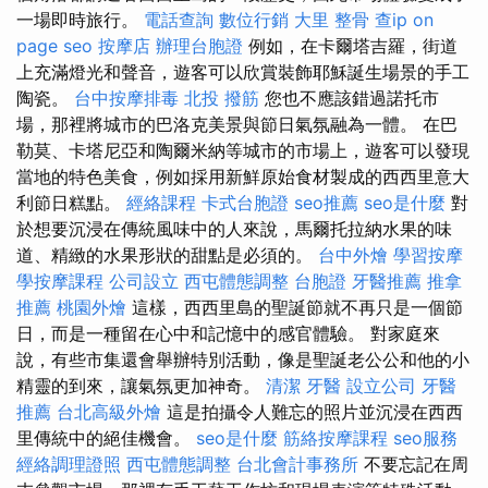
一場即時旅行。
電話查詢
數位行銷
大里 整骨
查ip
on
page seo
按摩店
辦理台胞證
例如，在卡爾塔吉羅，街道
上充滿燈光和聲音，遊客可以欣賞裝飾耶穌誕生場景的手工
陶瓷。
台中按摩排毒
北投 撥筋
您也不應該錯過諾托市
場，那裡將城市的巴洛克美景與節日氣氛融為一體。 在巴
勒莫、卡塔尼亞和陶爾米納等城市的市場上，遊客可以發現
當地的特色美食，例如採用新鮮原始食材製成的西西里意大
利節日糕點。
經絡課程
卡式台胞證
seo推薦
seo是什麼
對
於想要沉浸在傳統風味中的人來說，馬爾托拉納水果的味
道、精緻的水果形狀的甜點是必須的。
台中外燴
學習按摩
學按摩課程
公司設立
西屯體態調整
台胞證
牙醫推薦
推拿
推薦
桃園外燴
這樣，西西里島的聖誕節就不再只是一個節
日，而是一種留在心中和記憶中的感官體驗。 對家庭來
說，有些市集還會舉辦特別活動，像是聖誕老公公和他的小
精靈的到來，讓氣氛更加神奇。
清潔
牙醫
設立公司
牙醫
推薦
台北高級外燴
這是拍攝令人難忘的照片並沉浸在西西
里傳統中的絕佳機會。
seo是什麼
筋絡按摩課程
seo服務
經絡調理證照
西屯體態調整
台北會計事務所
不要忘記在周