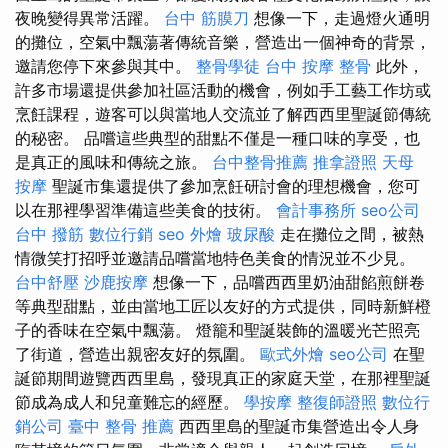
夜晚變得異常活躍。
台中 筋膜刀
想像一下，走過燈火通明
的攤位，空氣中飄蕩著傳統音樂，營造出一個神奇的背景，
邀請您停下來參與其中。
整骨學徒
台中 按摩 整骨
此外，
許多市場還提供參加社區活動的機會，例如手工藝工作坊或
烹飪課程，遊客可以與當地人交流並了解西西里聖誕節傳統
的秘密。 品嚐這些典型的甜點不僅是一種口味的享受，也
是真正的風味和傳統之旅。
台中整骨推薦
推拿證照
天母
按摩
聖誕市集還提供了參加烹飪研討會的理想機會，您可
以在那裡學習準備這些美食的技術。
會計事務所
seo公司
台中 撥筋
數位行銷
seo
外燴
玻尿酸
走在攤位之間，被熱
情微笑打招呼並邀請品嚐當地特色美食的情況並不少見。
台中舒壓
沙鹿按摩
想像一下，品嚐西西里奶油甜餡煎餅卷
等典型甜點，並由當地工匠以友好的方式提供，同時新鮮橙
子的香味在空氣中飄蕩。 燈籠和聖誕裝飾的溫暖光芒照亮
了街道，營造出親密友好的氛圍。
歐式外燴
seo公司
在聖
誕節期間遊覽西西里島，發現真正的家庭天堂，在那裡聖誕
節成為成人和兒童難忘的經歷。
學按摩
整復師證照
數位行
銷公司
臺中 整骨 推薦
西西里島的聖誕市集營造出令人身