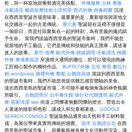
乾，與一杯當地甜葡萄酒完美搭配。
外燴服務
士林 整復
冷氣清洗
腳底按摩技術士證照班
西式外燴
肉毒桿菌
沉浸
在西西里聖誕市場意味著，最重要的是，重新發現與當地文
化交織在一起的古老傳統。
唐六典
聖誕節在這裡不僅僅是
一個節日，而是社區聚集在一起的時刻，為有意義的儀式賦
予生命。 當我們談論西西里島的聖誕市集時，我們不能忽
視當地的手工藝品，它們是傳統和技能的真正寶庫，講述著
迷人的故事。
新竹 按摩
歐式外燴
經絡調理
冷氣清洗
桃園
外燴
柬埔寨簽證
穿過燈火通明的攤位，您可以發現由熟練
工匠精心製作的獨特作品。
BUFFET外燴
北屯 整骨
數位行
銷
wordpress
婚禮外燴
整復
台胞證高雄
當談到西西里島
的聖誕市集時，我們不能忽視提供難忘感官體驗的美食。
漫步西西里島的聖誕市場，不可能不被每個角落的神奇氛圍
所吸引。
台胞證照片
台中養生館
旅行社代辦護照
歐式外
燴
居家清潔
seo
街道上閃爍著無數閃爍的燈光，營造出令
人著迷的陰影和色彩，讓成人和兒童都著迷。
GOOGLE
SEARCH CONSOLE
聖誕裝飾品通常由天然和手工材料製
成，為展位帶來真實而傳統的感覺。
假牙
台胞證台北
在西
西里島的聖誕市集上，節慶氣氛被各種文化活動所渲染，讓