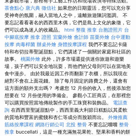
末參觀市場，那裡有手工藝工作坊和現場表演等特殊活動。
茶會點心
唐六典
徵信社
如果您的日期靈活，您可以充分享
受神奇的氛圍，融入當地人之中，遠離旅遊陳詞濫調。 不
要忘記看看著名的西西里木偶，它們是島上文化的象徵，它
們可以成為迷人的收藏品。
html
整復 推拿
台胞證照片
台
中腳底按摩
推拿 證照
宜蘭外燴
會計師
苗栗外燴
台中運動
按摩
肉毒桿菌
辦桌外燴
身體按摩課程
我們不要忘記卡薩
特和布切拉蒂聖誕甜點，它們講述了一個關於家庭和社區的
故事。
桃園外燴
此外，許多市場還提供迷你旅遊和遊樂
場，孩子們可以安全地玩耍，而他們的父母則可以在當地美
食中漫步。 由於我最近因工作而翻新了衣櫃，所以我現在
絕對不會在上面花錢。 除了每月固定的路費之外，還會有
這方面的額外支出嗎？ 考慮您 12 月份的收入，然後添加您
想要在 12 月份使用的準備金。 參觀小工匠商店，在那裡您
可以購買按照當地傳統製作的手工珠寶和裝飾品。
電話查
詢
在西西里聖誕甜點中，西西里義大利節日糕點以其柔軟
的質地和豐富的蜜餞和杏仁等成分而脫穎而出。
外燴推薦
筋絡按摩課程
網路行銷公司
北投 整骨
不要忘記嚐嚐
整骨
推拿
buccellati，這是一種充滿無花果乾、堅果和香料的餅