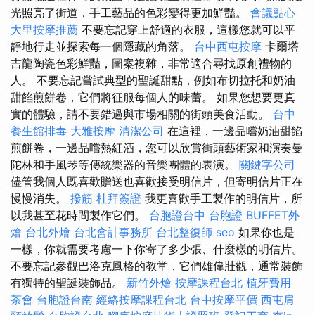
光照亮了街道，手工藝品的色彩變得更加鮮豔。
會議點心
大里按摩推薦
不要忘記穿上舒適的衣服，這樣您就可以平
靜地行走並探索每一個隱藏的角落。
台中西屯按摩
卡爾塔
吉龍陶瓷色彩鮮豔，圖案複雜，非常適合尋找原創禮物的
人。 不要忘記嘗試典型的聖誕甜點，例如布切拉托和奶油
甜餡煎餅卷，它們將征服每個人的味蕾。 如果您想要更真
實的體驗，請不要錯過與市場相關的街頭美食活動。
台中
養生館排毒
大雅按摩
清潔公司
在這裡，一邊品嚐奶油甜餡
煎餅卷，一邊品嚐熱紅酒，您可以欣賞街頭藝術家和演奏曼
陀林和手風琴等傳統樂器的音樂團體的表演。
關鍵字公司
儘管我個人既喜歡贈送也喜歡接受明信片，但寄明信片正在
慢慢消失。
撥筋
杜拜簽證
我更喜歡手工製作的明信片，所
以我甚至花時間製作它們。
台胞證台中
台胞證
BUFFET外
燴
台北外燴
台北會計事務所
台北整復師
seo
如果你也是
一樣，你就需要考慮一下你寄了多少張、什麼樣的明信片。
不要忘記參觀巴洛克風格的教堂，它們雄偉壯觀，通常裝飾
有獨特的聖誕裝飾品。
新竹外燴
按摩課程台北
植牙費用
茶會
台胞證台南
經絡按摩課程台北
台中按摩平價
西屯肩