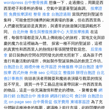
wordpress
台中整骨推薦
想像一下，走過攤位，周圍是西
西里橙子和香料的香味，空氣中迴盪著聖誕曲調。
按摩證
照
免費按摩課程
整骨 推拿
台胞證過期
當我們想到聖誕市
集時，可能會想到擁擠的歐洲廣場的形象，但在西西里島，
人們慶祝聖誕節是真實的，與通常的旅遊陳詞濫調截然不
同。
台北外燴
養生與整復推廣中心
大里按摩推薦
在這
裡，每個市場都是深入島上傳統核心的旅程，當地文化與節
慶的魔力在這裡融為一體。 探索一種不同的聖誕節，這裡
的真實性和西西里人的熱情好客張開雙臂歡迎您。
后里推
拿
節日裝飾的空間在閃閃發光的燈光照射下，成為孩子們
進行有趣活動的場所，例如製作聖誕裝飾品的創意工作坊。
台胞證台北
婚禮外燴
杜拜簽證
外燴服務
申請台胞證
逢甲
按摩
西式外燴
外燴
seo
公司設立
整復師
辦理台胞證
台北
會計事務所
街頭表演者用雜耍和魔術表演吸引觀眾的情況
並不罕見。 購買一件手工藝品意味著帶回家一件西西里島
的物品，這是一份充滿激情和歷史的禮物。 - 聚餐套餐
網
路行銷
台胞證台中
推拿師
網路行銷公司
會計師
台胞證台
北
on page seo
台中喬骨盆
假牙費用
柬埔寨簽證
為了充
分體驗這種神奇的氛圍，建議晚上前往市場，此時閃爍的燈