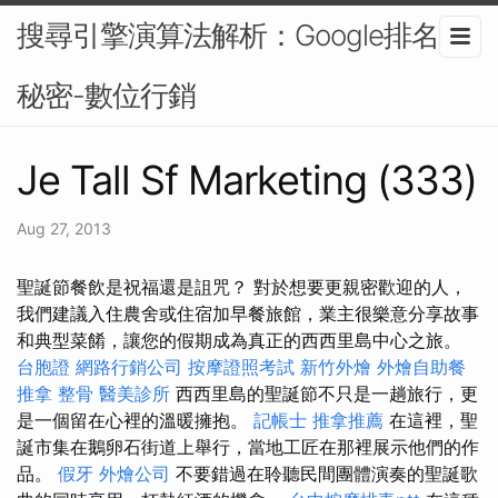
搜尋引擎演算法解析：Google排名的
秘密-數位行銷
Je Tall Sf Marketing (333)
Aug 27, 2013
聖誕節餐飲是祝福還是詛咒？ 對於想要更親密歡迎的人，
我們建議入住農舍或住宿加早餐旅館，業主很樂意分享故事
和典型菜餚，讓您的假期成為真正的西西里島中心之旅。
台胞證
網路行銷公司
按摩證照考試
新竹外燴
外燴自助餐
推拿 整骨
醫美診所
西西里島的聖誕節不只是一趟旅行，更
是一個留在心裡的溫暖擁抱。
記帳士
推拿推薦
在這裡，聖
誕市集在鵝卵石街道上舉行，當地工匠在那裡展示他們的作
品。
假牙
外燴公司
不要錯過在聆聽民間團體演奏的聖誕歌