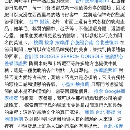
曲的同時享用一杯熱紅酒的機會。
台中按摩排毒ptt
在這種
節日氣氛中，每一口食物都成為一種值得分享的體驗，因此
您可以沉浸在西西里島的熱情好客中，並將這個神奇的聖誕
節帶回家。
台中 撥筋
此外，市面上還有各式各樣的紡織產
品，如羊毛、棉質的圍巾、毯子等，不僅溫暖身體，還溫暖
心靈。 如果想要獲得更親密的體驗，可以參觀以巧克力聞
名的莫迪卡。
桃園 按摩
按摩課
台胞證台南
台北整復師
在
節日期間，您可以在這裡品嚐獨特的美食，並找到糖果禮物
帶回家。
會計師
GOOGLE SEARCH CONSOLE
會議點心
整脊師證照
陶爾米納和卡塔尼亞等許多地方也提供牛軋
糖，這是一種脆脆的杏仁甜點，入口即化。
按摩證照班
對
於巧克力愛好者來說，莫迪卡巧克力是必須的，它具有獨特
的顆粒口感和濃鬱的香氣。
小型外燴推薦
只專門考慮聖誕
節的成本是不夠謹慎的，需要回顧整個月。
推拿
Google商
家檔案
請推薦一家餐廳，我可以在那裡組織我們公司的聖
誕晚宴。 探索西西里島的聖誕市集是超越簡單燈光和裝飾
的旅程；這是對當地文化的真正沉浸。
離婚
台北 整復
台
胞證過期
對於那些尋求遠離旅遊人群的體驗的人來說，這
裡有一些遊覽島上鮮為人知的市場的有用提示。
台北 按摩