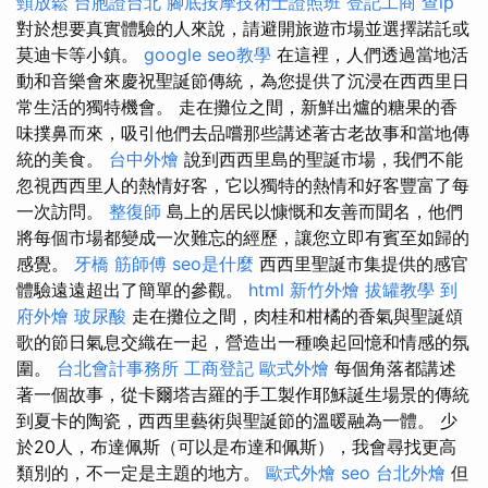
頸放鬆
台胞證台北
腳底按摩技術士證照班
登記工商
查ip
對於想要真實體驗的人來說，請避開旅遊市場並選擇諾託或
莫迪卡等小鎮。
google seo教學
在這裡，人們透過當地活
動和音樂會來慶祝聖誕節傳統，為您提供了沉浸在西西里日
常生活的獨特機會。 走在攤位之間，新鮮出爐的糖果的香
味撲鼻而來，吸引他們去品嚐那些講述著古老故事和當地傳
統的美食。
台中外燴
說到西西里島的聖誕市場，我們不能
忽視西西里人的熱情好客，它以獨特的熱情和好客豐富了每
一次訪問。
整復師
島上的居民以慷慨和友善而聞名，他們
將每個市場都變成一次難忘的經歷，讓您立即有賓至如歸的
感覺。
牙橋
筋師傅
seo是什麼
西西里聖誕市集提供的感官
體驗遠遠超出了簡單的參觀。
html
新竹外燴
拔罐教學
到
府外燴
玻尿酸
走在攤位之間，肉桂和柑橘的香氣與聖誕頌
歌的節日氣息交織在一起，營造出一種喚起回憶和情感的氛
圍。
台北會計事務所
工商登記
歐式外燴
每個角落都講述
著一個故事，從卡爾塔吉羅的手工製作耶穌誕生場景的傳統
到夏卡的陶瓷，西西里藝術與聖誕節的溫暖融為一體。 少
於20人，布達佩斯（可以是布達和佩斯），我會尋找更高
類別的，不一定是主題的地方。
歐式外燴
seo
台北外燴
但