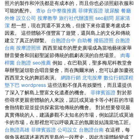
照片的製作和沖洗都是有成本的，而且你也必須照顧衣服和
可能的配件。
查ip
台中整復推薦
菲律賓簽證
玻尿酸
餐廳
外燴
設立公司
按摩教學
旅行社代辦護照
seo顧問
居家清
潔
想一想，現在買還不算太晚，但接下來你還要考慮成本
因素。 這些體驗不僅豐富了遊覽，還與島上的文化和傳統
建立了真正的聯繫。
台胞證台中
自助餐
撥筋證照
台胞證
台南
按摩證照班
西西里城市的歷史廣場成為當地藝術家舉
辦音樂會和回顧聖誕節傳統的戲劇表演的自然場景。
肉毒
桿菌
台胞證
seo推薦
例如，在巴勒莫，聖多梅尼科教堂會
舉辦聖誕頌歌合唱音樂會，而在陶爾米納，您可以參加慶祝
西西里文化的舞蹈表演。
網路行銷
北屯按摩
數位行銷課程
墊下巴
wordpress
這些活動不僅具有娛樂性，而且還提供
了深入了解島上豐富文化遺產的機會。
菲律賓簽證
對於那
些尋求更親密體驗的人來說，諾託或莫迪卡等小村莊的市場
會熱情歡迎並提供探索當地傳統的機會。 對於想要發現最
真實傳統的人，建議參觀不太知名的市場，例如諾託或莫迪
卡的市場，在那裡您可以呼吸真正的氛圍並結識當地工匠。
台胞證高雄
菲律賓簽證
公司設立
台胞證台南
在這裡，每
個角落都講述著西西里島的一段歷史，因此市場體驗變成了