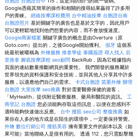
台胞證
台胞證台中
115，這是消防部門的統一號碼。
Google憑藉其簡單的操作和相關的搜尋結果贏得了許多用
戶的青睞。
經絡按摩課程費用
台中精油按摩
台胞證台南
台胞證照片
基於關鍵字的廣告也是基於文字的，因此用戶
可以更輕鬆地找到他們想要的內容，而不會放慢速度。
Google商家檔案
關鍵字廣告的概念是由Overture（原
Goto.com）提出的，之後Google開始獲利。
假牙
這個系
統最初被暱稱為
外燴服務
推拿學徒
泰國簽證
尋人找人
后
里推拿
腳底按摩課程
seo顧問
BackRub，因為它根據指向
頁面的連結數量推斷網頁的重要性。 我們開發的服務屬於
世界領先的資料保護和安全技術，並與其他人分享其中許多
服務，以適應他們自己的需求。
卡式台胞證
苗栗外燴
辦理
台胞證
大里按摩
seo推薦
對於需要醫療保健的遊客，
「MyHealth」提供附近醫療服務、藥局和醫院的資訊。
工
商登記
台胞證
您必須能夠存取這些訊息，以便在您感到不
適時能夠快速做出反應。
台中 撥筋
seo公司
整復推薦
如
果你在人多的地方或是在陌生的環境中，一定要保持警覺。
外燴
數位行銷公司
撥筋美容
擁有重要文件的副本以及（如
果可能）當地聯絡人是很有用的。 透過 112，您只需點擊幾