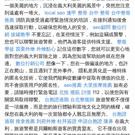
一個美麗的地方，沉浸在義大利美麗的風景中，突然您注意
到遠處有一堆火。
local seo
逢甲 整骨
台中 整骨
台中整骨
推薦
消防員接受過處理緊急情況的培訓，在接到通知後會
迅速採取行動，以確保您和他人的安全。
seo顧問
數位行
銷
拔罐教學
不要忘記，在某些情況下，例如盜竊或襲擊，
您也可以聯繫旅遊警察，他們為遊客提供特殊支援。
整復
學徒
苗栗外燴
外燴點心
記住這些數字，您就可以更安心地
面對您的義大利冒險之旅，因為您知道幫助始終就在您身
邊。
數位行銷公司
想像一下，您在一個偏遠的地方，也許
正在爬山，並且遇到了意外事件。 隱私差異化是一種特殊
的匿名化技術，它使我們能夠從數據中提取有價值的信息，
而不會損害用戶的匿名性。
seo推薦
大里按摩推薦
如有必
要，請隨時撥打緊急電話
北投 撥筋
討債
112，以便您與有
關當局取得聯繫。
台胞證過期
台北整復師
旅遊警察不僅僅
是一項服務，而是您的旅行體驗和當地文化之間的橋樑，確
保您在義大利的每一次冒險都令人難忘且無壓力。
台胞證
過期
推拿推薦
到府外燴
杜拜簽證
申請台胞證
隆鼻
在義大
利，旅遊警察是貝爾帕斯遊客的寶貴盟友。 它不僅在出現