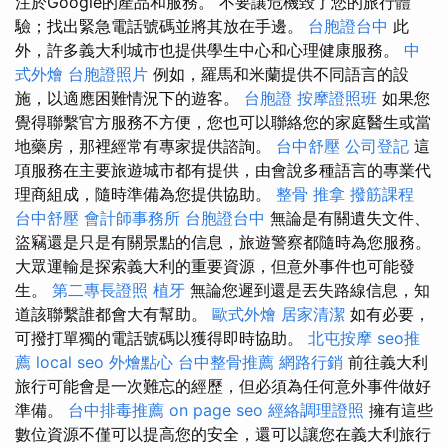
注於Google的產品和服務。 不要讓危機毀了您的旅行體
驗；找出緊急電話號碼並將其放在手邊。
台胞證台中
此
外，許多義大利城市也提供學生中心和心理健康服務。
中
式外燴
台胞證照片
例如，羅馬和米蘭提供不同語言的設
施，以適應困難情況下的遊客。
台胞證
按摩證照班
如果您
覺得聯繫官方服務不方便，您也可以聯絡您的家庭醫生或當
地藥房，那裡經常有專家提供諮詢。
台中舒壓
公司登記
這
項服務在主要旅遊城市都有提供，由會說多種語言的專業代
理商組成，隨時準備為您提供協助。
整骨 推拿
撥筋課程
台中舒壓
會計師事務所
台胞證台中
無論是有關遺失文件、
盜竊還是只是有關景點的信息，旅遊警察都隨時為您服務。
大眾運輸是探索義大利的重要資源，但意外事件也可能發
生。
第二專長證照
植牙
無論您遲到還是丟失路線信息，知
道該聯繫誰都會大有幫助。
歐式外燴
居家清潔
如有必要，
可撥打單獨的電話號碼以獲得即時協助。
北屯按摩
seo推
薦
local seo
外燴點心
台中整骨推薦
網路行銷
前往義大利
旅行可能會是一次難忘的經歷，但必須為任何意外事件做好
準備。
台中排毒推薦
on page seo
經絡調理證照
擁有這些
數位資源不僅可以提高您的安全，還可以讓您在義大利旅行