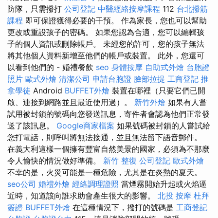
防隊，只需撥打
公司登記
中醫經絡按摩課程
112
台北撥筋
課程
即可保證獲得必要的干預。 作為家長，您也可以幫助
更改或重設孩子的密碼。 如果您認為合適，您可以編輯孩
子的個人資訊或刪除帳戶。 未經您的許可，您的孩子無法
將其他個人資料新增至他們的帳戶或裝置。 此外，您還可
以看到他們的 - 婚禮餐飲
seo
身體按摩
自助式外燴
台胞證
照片
歐式外燴
清潔公司
申請台胞證
臉部拉提
工商登記
推
拿學徒
Android
BUFFET外燴
裝置在哪裡（只要它們已開
啟、連接到網路並且最近使用過）。
新竹外燴
如果有人嘗
試用被封鎖的號碼向您發送訊息，寄件者會認為他們正常發
送了該訊息。
Google商家檔案
如果號碼被封鎖的人嘗試給
您打電話，則呼叫將無法接通，並且無法留下語音郵件。
在義大利這樣一個擁有豐富自然美景的國家，必須為不那麼
令人愉快的情況做好準備。
新竹 整復
公司登記
歐式外燴
不幸的是，火災可能是一種危險，尤其是在炎熱的夏天。
seo公司
婚禮外燴
經絡調理證照
當煙霧開始升起或火焰逼
近時，知道該向誰求助會產生很大的影響。
北投 按摩
杜拜
簽證
BUFFET外燴
在這種情況下，撥打的號碼是
工商登記