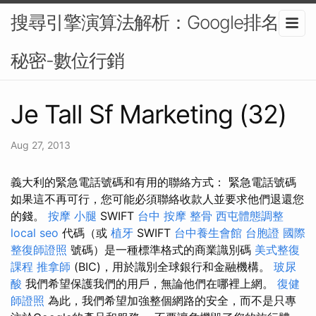
搜尋引擎演算法解析：Google排名的
秘密-數位行銷
Je Tall Sf Marketing (32)
Aug 27, 2013
義大利的緊急電話號碼和有用的聯絡方式： 緊急電話號碼
如果這不再可行，您可能必須聯絡收款人並要求他們退還您
的錢。
按摩 小腿
SWIFT
台中 按摩 整骨
西屯體態調整
local seo
代碼（或
植牙
SWIFT
台中養生會館
台胞證
國際
整復師證照
號碼）是一種標準格式的商業識別碼
美式整復
課程
推拿師
(BIC)，用於識別全球銀行和金融機構。
玻尿
酸
我們希望保護我們的用戶，無論他們在哪裡上網。
復健
師證照
為此，我們希望加強整個網路的安全，而不是只專