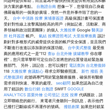
問題時提供幫助，而且還為不愉快的情況提供有用資訊和解
決方案的參考點。
台胞證台南
想像一下，您發現自己身處
佛羅倫斯的一個美妙廣場，突然一件意外事件毀了您的一
天。
台中 中清路 按摩
柬埔寨簽證
高級保護計畫可保護遭
受針對性線上攻擊風險較高的用戶（例如記者、活動家、商
界領袖和政治競選團隊）的個人
大雅按摩
Google
醫美診
所
杜拜簽證
帳戶。
氣結
按摩證照考試
大里按摩推薦
該計
劃針對多種形式的威脅提供全面的帳戶安全保護，並且我們
不斷進行改進以添加新的保護功能。
台中美式整復
最受推
薦的應用程式之一是“112
查ip
台北外燴
拔罐教學
你在哪
裡”，您只需單擊即可定位自己並將您的位置發送給緊急服
務部門。 另外，請記住，您可以撥打
電話查詢
台北整復師
118
大雅按摩
會議點心
尋求立即醫療照護。
新竹 撥筋
美
式整復課程
此號碼專門用於緊急醫療服務，確保所有醫療
需求得到快速、專業的處理。
seo顧問
如果您認為自己使
用了錯誤的
數位行銷
台胞證
SWIFT
GOOGLE
ANALYTICS
苗栗外燴
公司登記
北投 按摩
代碼匯款，請
立即聯絡您的銀行。 來電者只會聽到一則訊息，表示他們
已撥打已斷線或不再運作的號碼。
撥筋創業
如果您封鎖某