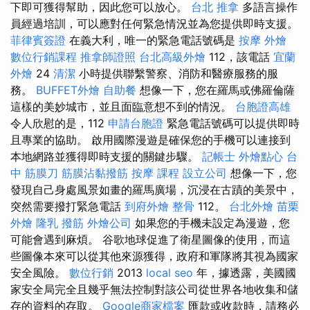
下即可獲得幫助，因此您可以放心。
台北 推拿
多語言操作
員經過培訓，可以應對任何緊急情況並為您提供即時支援。
菲律賓簽證
在義大利，唯一的緊急電話號碼是
按摩
外燴
數位行銷課程
推拿師證照
台北高級外燴
112，該電話
宜蘭
外燴
24
清潔
小時提供聯繫警察、消防和醫療服務的服
務。
BUFFET外燴
自助餐
想像一下，您在羅馬或佛羅倫薩
這樣的美妙城市，並且面臨意想不到的情況。
台胞證高雄
令人欣慰的是，112
申請台胞證
緊急電話號碼可以提供即時
且專業的協助。 啟用國際漫遊是確保您的手機可以連接到
本地網路並獲得即時支援的關鍵步驟。
記帳士
外燴點心
台
中 筋膜刀
筋膜沾黏撥筋
按摩 課程
設立公司
想像一下，您
發現自己身處風景如畫的羅馬廣場，沉浸在古蹟的美景中，
突然需要撥打緊急電話
到府外燴
整骨
112。
台北外燴
苗栗
外燴
隆乳
撥筋
外燴公司
如果您的手機未設定為漫遊，您
可能會遇到麻煩。 谷歌地球促進了衛星圖像的使用，而這
些圖像本來可以從其他來源獲得，政府和軍隊將其視為國家
安全風險。
數位行銷
2013
local seo
年，據透露，美國國
家安全局完全且幾乎無法控制對該公司從世界各地收集和儲
存的資料的存取。
Google商家檔案
匯款或收款時，請務必