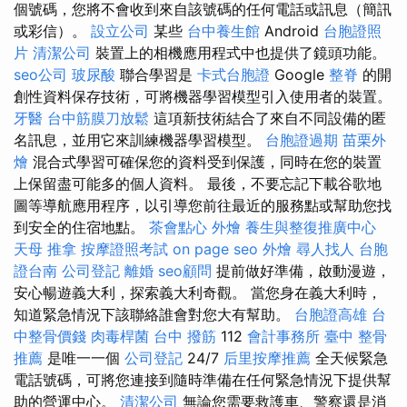
個號碼，您將不會收到來自該號碼的任何電話或訊息（簡訊
或彩信）。
設立公司
某些
台中養生館
Android
台胞證照
片
清潔公司
裝置上的相機應用程式中也提供了鏡頭功能。
seo公司
玻尿酸
聯合學習是
卡式台胞證
Google
整脊
的開
創性資料保存技術，可將機器學習模型引入使用者的裝置。
牙醫
台中筋膜刀放鬆
這項新技術結合了來自不同設備的匿
名訊息，並用它來訓練機器學習模型。
台胞證過期
苗栗外
燴
混合式學習可確保您的資料受到保護，同時在您的裝置
上保留盡可能多的個人資料。 最後，不要忘記下載谷歌地
圖等導航應用程序，以引導您前往最近的服務點或幫助您找
到安全的住宿地點。
茶會點心
外燴
養生與整復推廣中心
天母 推拿
按摩證照考試
on page seo
外燴
尋人找人
台胞
證台南
公司登記
離婚
seo顧問
提前做好準備，啟動漫遊，
安心暢遊義大利，探索義大利奇觀。 當您身在義大利時，
知道緊急情況下該聯絡誰會對您大有幫助。
台胞證高雄
台
中整骨價錢
肉毒桿菌
台中 撥筋
112
會計事務所
臺中 整骨
推薦
是唯一一個
公司登記
24/7
后里按摩推薦
全天候緊急
電話號碼，可將您連接到隨時準備在任何緊急情況下提供幫
助的營運中心。
清潔公司
無論您需要救護車、警察還是消