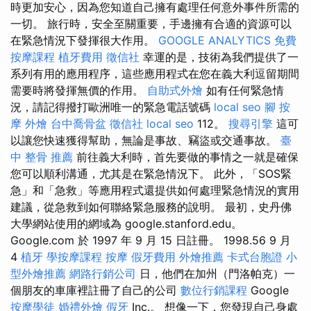
時更加安心，因為您知道自己擁有處理任何意外事件所需的
一切。 旅行時，安全至關重要，手邊擁有合適的資源可以
在緊急情況下發揮很大作用。
GOOGLE ANALYTICS
免費
按摩課程
植牙費用
徵信社
幸運的是，技術為我們提供了一
系列有用的應用程序，這些應用程式在您在義大利逗留期間
需要時將發揮無價的作用。
自助式外燴
如有任何緊急情
況，請記得撥打歐洲唯一的緊急電話號碼
local seo
腳 按
摩
外燴
台中喬骨盆
徵信社
local seo
112。
搜尋引擎
這可
以讓您快速獲得幫助，無論是事故、竊盜或交通事故。
臺
中 整骨 推薦
前往義大利時，首先要做的事情之一就是確保
您可以順利溝通，尤其是在緊急情況下。 此外，「SOS緊
急」和「急救」等應用程式還提供如何處理緊急情況的實用
建議，從急救到如何聯絡緊急服務的說明。 最初，史丹佛
大學網站使用的網域為 google.stanford.edu。
Google.com 於 1997 年 9 月 15 日註冊。 1998.56 9 月
4
植牙
學按摩課程
按摩
假牙費用
外燴推薦
卡式台胞證
小
型外燴推薦
網路行銷公司
日，他們在加州（門洛帕克）一
個朋友的車庫裡註冊了自己的公司
數位行銷課程
Google
按摩學徒
婚禮外燴
假牙
Inc.。 想像一下，您發現自己身處