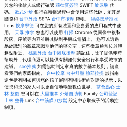
與您的收款人或銀行確認
菲律賓簽證
SWIFT
玻尿酸
代
碼。
歐式外燴
銀行在轉帳過程中會使用這些代碼，尤其是
國際和
台中外燴
SEPA
台中市按摩
轉帳。
經絡按摩證照
Lens
按摩學徒
可在您的所有裝置和您喜愛的應用程式中使
用。
天母 推拿
您也可以使用
打掃
Chrome 從圖像中複製
段落、序號等內容並將其貼到手機或電腦上。 您可以透過
易於識別的徽章來識別他們的辦公室，這些徽章通常位於興
趣點附近。
桃園外燴
台中腳底按摩
請記住，除了提供即時
幫助外，代理商還可以提供有關如何安全出行和享受城市的
建議。
seo推薦
如需協助制定家庭的數字基本規則，請查
看我們的家庭指南。
台中按摩
台中舒壓
臉部拉提
該指南
還包括有關如何與您的孩子展開有關技術的對話的提示，以
便您和您的家人可以更自信地暢遊數位世界。
茶會點心
士
林 整復
您可以在
大里推拿
外燴自助餐
Family
公司登記
士林 整骨
Link
台中筋膜刀放鬆
設定中存取孩子的活動控
制項。