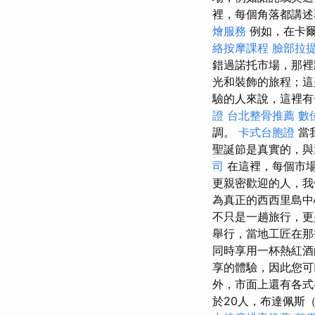
裡，每個角落都講述
燴服務
例如，在卡爾
絡按摩課程
臉部拉
錯過諾托市場，那裡
光和裝飾的旅程；
驗的人來說，這裡有
證
台北整骨推薦
數
調。
卡式台胞證
當
聖誕節是真實的，與
司
在這裡，每個市場
更親密歡迎的人，我
為真正的西西里島
不只是一趟旅行，
舉行，當地工匠在
同時享用一杯熱紅
享的體驗，因此您可
外，市面上還有各式
於20人，布達佩斯