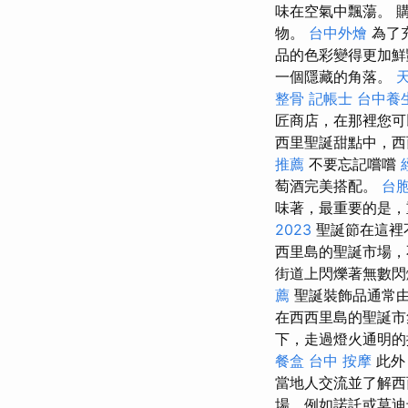
味在空氣中飄蕩。 
物。
台中外燴
為了
品的色彩變得更加
一個隱藏的角落。
整骨
記帳士
台中養
匠商店，在那裡您可
西里聖誕甜點中，西
推薦
不要忘記嚐嚐
萄酒完美搭配。
台
味著，最重要的是，
2023
聖誕節在這裡
西里島的聖誕市場，
街道上閃爍著無數閃
薦
聖誕裝飾品通常
在西西里島的聖誕市
下，走過燈火通明的
餐盒
台中 按摩
此外
當地人交流並了解西
場，例如諾託或莫迪