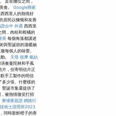
。 走在攤位之間，
的美食。
Google商家
視西西里人的熱情好
的居民以慷慨和友善
胞證台中
外遇
西西里
之間，肉桂和柑橘的
整骨
每個角落都講述
術與聖誕節的溫暖融
征服每個人的味蕾。
活動。
天母 按摩
氣結
和演奏曼陀林和手風
信片，但寄明信片正
歡手工製作的明信
了多少張、什麼樣的
 聖誕市集還提供了
間，被熱情微笑打招
燴
柬埔寨簽證
網路行
技術士證照班2023
，同時新鮮橙子的香