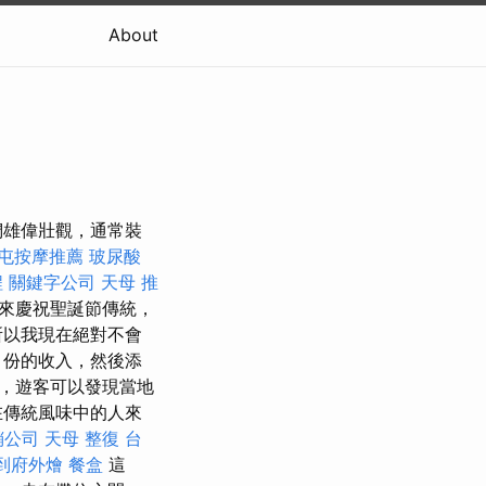
About
們雄偉壯觀，通常裝
屯按摩推薦
玻尿酸
程
關鍵字公司
天母 推
來慶祝聖誕節傳統，
所以我現在絕對不會
月份的收入，然後添
上，遊客可以發現當地
在傳統風味中的人來
銷公司
天母 整復
台
到府外燴
餐盒
這