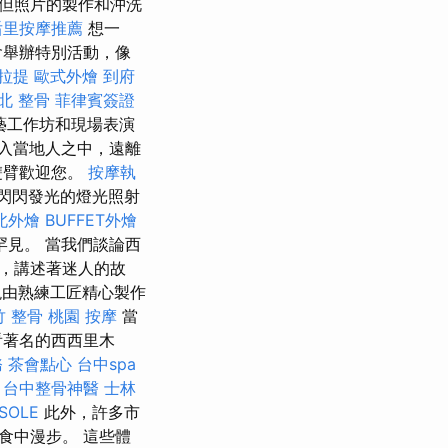
但照片的製作和沖洗
后里按摩推薦
想一
會舉辦特別活動，像
拉提
歐式外燴
到府
北 整骨
菲律賓簽證
藝工作坊和現場表演
入當地人之中，遠離
雙臂歡迎您。
按摩執
閃閃發光的燈光照射
北外燴
BUFFET外燴
見。 當我們談論西
，講述著迷人的故
現由熟練工匠精心製作
竹 整骨
桃園 按摩
當
看著名的西西里木
務
茶會點心
台中spa
。
台中整骨神醫
士林
SOLE
此外，許多市
食中漫步。 這些體