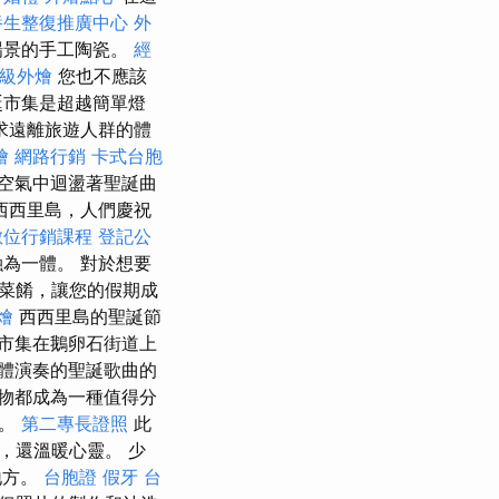
養生整復推廣中心
外
場景的手工陶瓷。
經
級外燴
您也不應該
誕市集是超越簡單燈
求遠離旅遊人群的體
燴
網路行銷
卡式台胞
空氣中迴盪著聖誕曲
西西里島，人們慶祝
數位行銷課程
登記公
為一體。 對於想要
菜餚，讓您的假期成
燴
西西里島的聖誕節
市集在鵝卵石街道上
體演奏的聖誕歌曲的
物都成為一種值得分
家。
第二專長證照
此
，還溫暖心靈。 少
地方。
台胞證
假牙
台