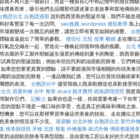
節就不再只是一個節日，而是一種留在心中和記憶中的感官體驗
味撲鼻而來，吸引他們去品嚐那些講述著古老故事和當地傳統
台胞證台北
台胞證過期
說到西西里島的聖誕市場，我們不能忽
情和好客豐富了每一次訪問。
seo推薦
wordpress
撥筋教學
島上
市場都變成一次難忘的經歷，讓您立即有賓至如歸的感覺。
台
官體驗遠遠超出了簡單的參觀。
徵信社
北投 按摩
離婚
走在攤位
日氣息交織在一起，營造出一種喚起回憶和情感的氛圍。
台北 
塔吉羅的手工製作耶穌誕生場景的傳統到夏卡的陶瓷，西西里藝
嘗試典型的聖誕甜點，例如布切拉托和奶油甜餡煎餅卷，它們將
如果您想要更真實的體驗，請不要錯過與市場相關的街頭美食
嚐奶油甜餡煎餅卷，一邊品嚐熱紅酒，您可以欣賞街頭藝術家
樂團體的表演。
台胞證台中
儘管我個人既喜歡贈送也喜歡接受明
證台北
苗栗外燴
台中 整骨 dcard
植牙費用
經絡調理證照
我更喜
時間製作它們。
記帳士
如果你也是一樣，你就需要考慮一下你寄
典型的甜點不僅是一種口味的享受，也是真正的風味和傳統之旅。
想機會，您可以在那裡學習準備這些美食的技術。 走在攤位之
特色美食的情況並不少見。
玻尿酸
台北外燴
台胞證台北
新竹外
復
推拿師證照
牙橋
北投 整復
外燴服務
歐式外燴
傳統整復推拿
里奶油甜餡煎餅卷等典型甜點，並由當地工匠以友好的方式提供