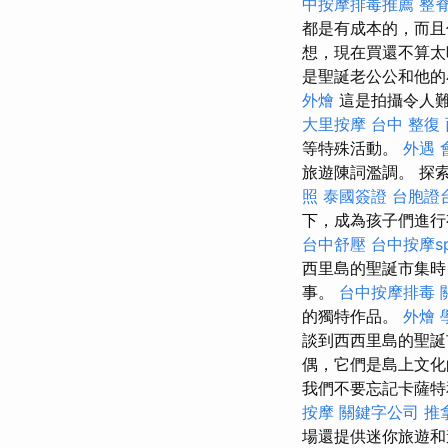
中按摩排毒推薦
整
都是有成本的，而且
想，現在買還不算太
是聖誕老公公和他的
外燴
這是拍攝令人
大里按摩
台中 整復
等特殊活動。
外遇
旅遊陳詞濫調。 探
照
泰國簽證
台胞證
下，成為孩子們進行
台中舒壓
台中按摩s
西里島的聖誕市集時
事。
台中按摩排毒
的獨特作品。
外燴
談到西西里島的聖誕
偶，它們是島上文化
我們不要忘記卡薩特
按摩
關鍵字公司
推
場還提供迷你旅遊和