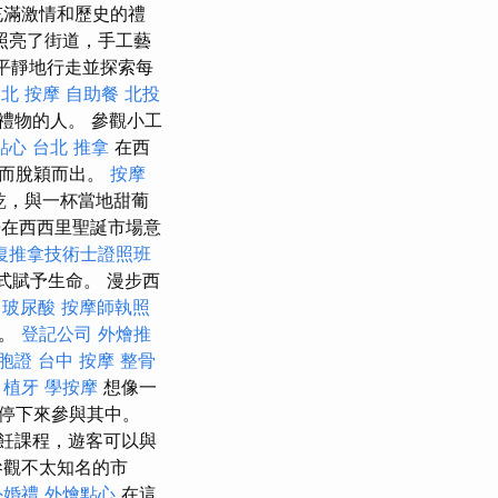
充滿激情和歷史的禮
照亮了街道，手工藝
平靜地行走並探索每
北 按摩
自助餐
北投
禮物的人。 參觀小工
點心
台北 推拿
在西
分而脫穎而出。
按摩
餅乾，與一杯當地甜葡
在西西里聖誕市場意
復推拿技術士證照班
式賦予生命。 漫步西
玻尿酸
按摩師執照
迷。
登記公司
外燴推
胞證
台中 按摩 整骨
。
植牙
學按摩
想像一
停下來參與其中。
飪課程，遊客可以與
參觀不太知名的市
外婚禮
外燴點心
在這