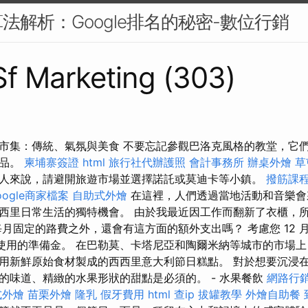
法解析：Google排名的秘密-數位行銷
 Sf Marketing (303)
市集：傳統、氣氛與美食 不要忘記參觀巴洛克風格的教堂，它
飾品。
柬埔寨簽證
html
旅行社代辦護照
會計事務所
辦桌外燴
草
人來說，請避開旅遊市場並選擇諾託或莫迪卡等小鎮。
撥筋課
oogle商家檔案
自助式外燴
在這裡，人們透過當地活動和音樂會
西里日常生活的獨特機會。 由於我最近因工作而翻新了衣櫃，
每月固定的路費之外，還會有這方面的額外支出嗎？ 考慮您 12 
月份使用的準備金。 在巴勒莫、卡塔尼亞和陶爾米納等城市的市場
用新鮮原始食材製成的西西里意大利節日糕點。 對於想要沉浸
的味道、精緻的水果形狀的甜點是必須的。 - 水果餐飲
網路行
式外燴
苗栗外燴
隆乳
假牙費用
html
查ip
拔罐教學
外燴自助餐