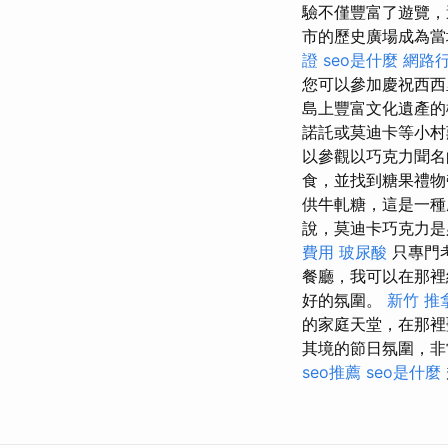
驗不僅豐富了遊覽，
市的歷史廣場成為當
證
seo是什麼
網路
您可以參加慶祝西
島上豐富文化遺產
諾託或莫迪卡等小村
以參觀以巧克力聞
食，並找到糖果禮
供牛軋糖，這是一
說，莫迪卡巧克力是
費用
玻尿酸
只專門
餐廳，我可以在那裡
好的氛圍。
新竹 推
的家庭天堂，在那裡
其境的節日氛圍，
seo推薦
seo是什麼