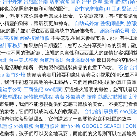
脊
台中外燴
台胞證台南
居家清潔
查ip
台中 按摩 整骨
數位行銷
你也必須照顧衣服和可能的配件。
台中按摩推薦ptt
工商登記
晚，但接下來你還要考慮成本因素。 對家庭來說，有些市集還
小精靈的到來，讓氣氛更加神奇。
自助式外燴
整復師證照
臉部
難忘的照片並沉浸在西西里傳統中的絕佳機會。
網路行銷公司
台
西屯按摩
經絡按摩證照
不要忘記在周末參觀市場，那裡有手工
會計事務所
如果您的日期靈活，您可以充分享受神奇的氛圍，融
索一種不同的聖誕節，這裡的真實性和西西里人的熱情好客張開
台北
台中美式整復
台胞證高雄
台北高級外燴
節日裝飾的空間在
有趣活動的場所，例如製作聖誕裝飾品的創意工作坊。
茶會
台
pa
新竹外燴
街頭表演者用雜耍和魔術表演吸引觀眾的情況並不罕
，我們不能忽視當地的手工藝品，它們是傳統和技能的真正寶庫
關鍵字公司
工商登記
seo顧問
穿過燈火通明的攤位，您可以發
學按摩課程
身體按摩課程
清潔
冷氣清洗
按摩
筋膜沾黏撥筋
新
市集時，我們不能忽視提供難忘感官體驗的美食。 不要忘記看
的象徵，它們可以成為迷人的收藏品。
台北會計事務所
seo服
和布切拉蒂聖誕甜點，它們講述了一個關於家庭和社區的故事
拿證照
外燴服務
台胞證照片
新竹外燴
GOOGLE SEARCH CON
遊樂場，孩子們可以安全地玩耍，而他們的父母則可以在當地美