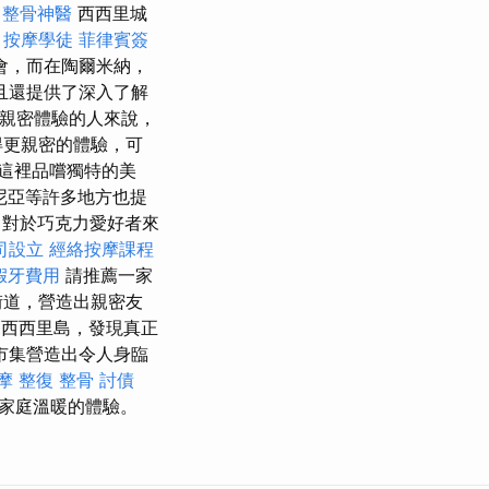
中整骨神醫
西西里城
。
按摩學徒
菲律賓簽
會，而在陶爾米納，
且還提供了深入了解
親密體驗的人來說，
得更親密的體驗，可
這裡品嚐獨特的美
尼亞等許多地方也提
對於巧克力愛好者來
司設立
經絡按摩課程
假牙費用
請推薦一家
街道，營造出親密友
西西里島，發現真正
市集營造出令人身臨
摩
整復 整骨
討債
家庭溫暖的體驗。