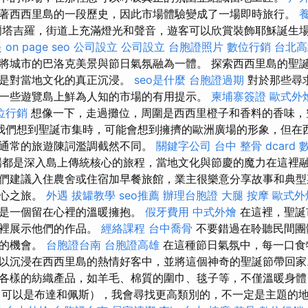
著西西里島的一段歷史，因此市場體驗變成了一場即時旅行。
塔吉羅，街道上充滿燈光和聲音，遊客可以欣賞裝飾耶穌誕生
提
on page seo
公司設立
公司設立
台胞證照片
數位行銷
台北高
將城市的巴洛克美景與節日氣氛融為一體。 探索西西里島的聖
這是對當地文化的真正沉浸。
seo是什麼
台胞證過期
對於那些尋
一些遊覽島上鮮為人知的市場的有用提示。
柬埔寨簽證
歐式外
位行銷
想像一下，走過攤位，周圍是西西里橙子和香料的香味，
我們想到聖誕市集時，可能會想到擁擠的歐洲廣場的形象，但在
通常的旅遊陳詞濫調截然不同。
關鍵字公司
台中 整骨 dcard
都是深入島上傳統核心的旅程，當地文化與節慶的魔力在這裡融
們建議入住農舍或住宿加早餐旅館，業主很樂意分享故事和典型
中心之旅。
外遇
拔罐教學
seo推薦
辦理台胞證
大腿 按摩
歐式外
更是一個留在心裡的溫暖擁抱。
假牙費用
中式外燴
在這裡，聖誕
那裡展示他們的作品。
經絡課程
台中喬骨
不要錯過在聆聽民間團
酒的機會。
台胞證台南
台胞證高雄
在這種節日氣氛中，每一口食
以沉浸在西西里島的熱情好客中，並將這個神奇的聖誕節帶回
各樣的紡織產品，如羊毛、棉質的圍巾、毯子等，不僅溫暖身體
（可以是布達和佩斯），我會尋找更高類別的，不一定是主題的