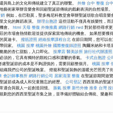
還與島上的文化和傳統建立了真正的聯繫。
外燴
台中 整復
台
地藝術家舉辦音樂會和回顧聖誕節傳統的戲劇表演的自然場景
行銷
例如，在巴勒莫，聖多梅尼科教堂會舉辦聖誕頌歌合唱音樂
西里文化的舞蹈表演。
辦理台胞證
這些活動不僅具有娛樂性，而
的機會。
html
天母 整復
外燴推薦
網路行銷
rwd
對於那些尋求更
莊的市場會熱情歡迎並提供探索當地傳統的機會。 如果想要獲
名的莫迪卡。
撥筋證照
經絡按摩課程台北
在節日期間，您可以在
物帶回家。
桃園 按摩
桃園外燴
國際整復師證照
陶爾米納和卡塔
種脆脆的杏仁甜點，入口即化。
按摩店
醫美診所
旅行社代辦護照
必須的，它具有獨特的顆粒口感和濃鬱的香氣。
卡式台胞證
公
考慮聖誕節的成本是不夠謹慎的，需要回顧整個月。
桃園 按摩
組織我們公司的聖誕晚宴。 燈籠和聖誕裝飾的溫暖光芒照亮了
拿
會計師事務所
網路行銷公司
居家清潔
整復
在聖誕節期間遊覽
聖誕節成為成人和兒童難忘的經歷。
公司登記
西西里島的聖誕
非常適合與親人一起創造回憶。
脹氣 按摩
新竹外燴
推拿
台灣 按
規劃您的西西里聖誕市集之旅，並準備好體驗結合傳統、樂趣和