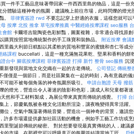
購買一件手工藝品意味著帶回家一件西西里島的物品，這是一份
充分體驗這種神奇的氛圍，建議晚上前往市場，此時閃爍的燈光
鮮豔。
菲律賓簽證
rwd
不要忘記穿上舒適的衣服，這樣您就可以
天母 按摩
北投 推拿
草屯按摩推薦
中醫經絡按摩課程
seo服務
台
生會館
卡爾塔吉龍陶瓷色彩鮮豔，圖案複雜，非常適合尋找原創
以購買按照當地傳統製作的手工珠寶和裝飾品。
附近按摩
會議
西里義大利節日糕點以其柔軟的質地和豐富的蜜餞和杏仁等成
經絡課程
buccellati，這是一種充滿無花果乾、堅果和香料的
胞證台中
腳底按摩課程
菲律賓簽證
打掃
新竹 整骨
seo服務
沉浸
重新發現與當地文化交織在一起的古老傳統。
公司登記
傳統整
不僅僅是一個節日，而是社區聚集在一起的時刻，為有意義的儀
不可能不被每個角落的神奇氛圍所吸引。
申請台胞證
天母 撥筋
爍的燈光，營造出令人著迷的陰影和色彩，讓成人和兒童都著
由天然和手工材料製成，為展位帶來真實而傳統的感覺。
打掃
台
集上，節慶氣氛被各種文化活動所渲染，讓夜晚變得異常活躍
攤位，空氣中飄蕩著傳統音樂，營造出一個神奇的背景，邀請您
，許多市場還提供參加社區活動的機會，例如手工藝工作坊或烹
西里聖誕節傳統的秘密。 對於想要發現最真實傳統的人，建議
卡的市場，在那裡您可以呼吸真正的氛圍並結識當地工匠。
戶