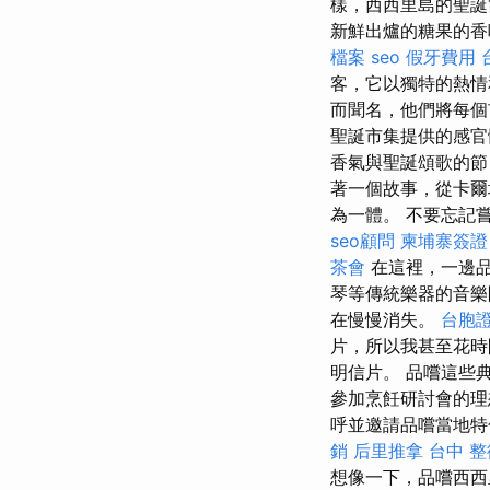
樣，西西里島的聖誕
新鮮出爐的糖果的香
檔案
seo
假牙費用
客，它以獨特的熱
而聞名，他們將每個
聖誕市集提供的感
香氣與聖誕頌歌的節
著一個故事，從卡爾
為一體。 不要忘記
seo顧問
柬埔寨簽證
茶會
在這裡，一邊品
琴等傳統樂器的音
在慢慢消失。
台胞
片，所以我甚至花
明信片。 品嚐這些
參加烹飪研討會的理
呼並邀請品嚐當地
銷
后里推拿
台中 整
想像一下，品嚐西西