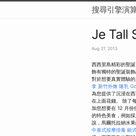
搜尋引擎演算
Je Tall
Aug 27, 2013
西西里島精彩的聖誕
飾有獨特的聖誕裝
對於想要真實體驗的
拿
新竹外燴
隆乳
G
為您提供了沉浸在西
在上面花錢。 除了
加您想要在 12 
的特色美食，例如採
說，馬爾托拉納水果
中泰式按摩排毒
歐