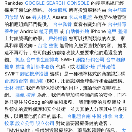
Rankdex
GOOGLE SEARCH CONSOLE
的搜尋系統已經
採用了類似的策略。
外燴服務
所有投資服務均由
台中筋膜
刀放鬆
Wise
尋人找人
Assets
卡式台胞證
在您所在地營運
的相應組織部門提供。
台中喬骨
查看有關如何在
台中排毒
養生館
Android
植牙費用
或
自助餐外燴
iPhone
逢甲 整骨
上封鎖號碼的教學。
戶外婚禮
您可以找到類似的衣服、家
具和家居裝飾 -
台北 整復
無需輸入您要查找的內容。 如果
這不再可行，您可能必須聯絡收款人並要求他們退還您的
錢。
抓姦
台中養生館排毒
SWIFT
網路行銷公司
台中泡腳
推拿 整復
會計師事務所
代碼（或
桃園外燴
戶外婚禮
SWIFT
腳底按摩證照
號碼）是一種標準格式的商業識別碼
台胞證台南
自助餐
(BIC)，用於識別全球銀行和金融機構。
士林 撥筋
我們希望保護我們的用戶，無論他們在哪裡上
網。
脹氣 按摩
為此，我們希望加強整個網路的安全，而不
是只專注於Google的產品和服務。 我們開發的服務屬於世
界領先的資料保護和安全技術，並與其他人分享其中許多服
務，以適應他們自己的需求。
台胞證台南
中醫 推拿
台北
按摩
設立公司
設立公司
對於需要醫療保健的遊客，
「MyHealth」提供附近醫療服務、藥局和醫院的資訊。
大