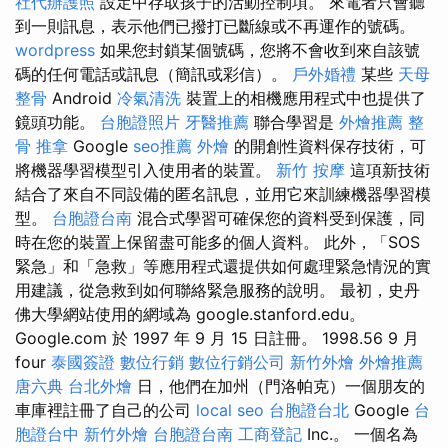
社代辦護照
設定中存取孩子的活動控制項。 來電者只會聽
到一則訊息，表示他們已撥打已斷線或不再運作的號碼。
wordpress
如果您封鎖某個號碼，您將不會收到來自該號
碼的任何電話或訊息（簡訊或彩信）。
戶外婚禮
某些
天母
整骨
Android
冷氣清洗
裝置上的相機應用程式中也提供了
鏡頭功能。
台胞證照片
牙醫推薦
聯合學習是
外燴推薦
整
骨 推拿
Google
seo推薦
外燴
的開創性資料保存技術，可
將機器學習模型引入使用者的裝置。
新竹 按摩
這項新技術
結合了來自不同設備的匿名訊息，並用它來訓練機器學習模
型。
台胞證台南
混合式學習可確保您的資料受到保護，同
時在您的裝置上保留盡可能多的個人資料。 此外，「SOS
緊急」和「急救」等應用程式還提供如何處理緊急情況的實
用建議，從急救到如何聯絡緊急服務的說明。 最初，史丹
佛大學網站使用的網域為 google.stanford.edu。
Google.com 於 1997 年 9 月 15 日註冊。 1998.56 9 月
four
泰國簽證
數位行銷
數位行銷公司
新竹外燴
外燴推薦
唐六典
台北外燴
日，他們在加州（門洛帕克）一個朋友的
車庫裡註冊了自己的公司
local seo
台胞證台北
Google
台
胞證台中
新竹外燴
台胞證台南
工商登記
Inc.。 一個名為