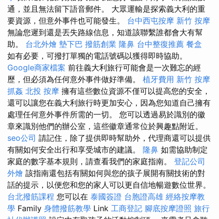
通，並且無法留下語音郵件。 大眾運輸是探索義大利的重
要資源，但意外事件也可能發生。
台中西屯按摩
新竹 按摩
無論您遲到還是丟失路線信息，知道該聯繫誰都會大有幫
助。
台北外燴
墊下巴
撥筋創業
隆鼻
台中整復推薦
餐盒
如有必要，可撥打單獨的電話號碼以獲得即時協助。
Google商家檔案
前往義大利旅行可能會是一次難忘的經
歷，但必須為任何意外事件做好準備。
植牙費用
新竹 按摩
抓姦
北投 按摩
擁有這些數位資源不僅可以提高您的安全，
還可以讓您在義大利旅行時更加安心，因為您知道自己擁有
處理任何意外事件所需的一切。 您可以透過易於識別的徽
章來識別他們的辦公室，這些徽章通常位於興趣點附近。
seo公司
請記住，除了提供即時幫助外，代理商還可以提供
有關如何安全出行和享受城市的建議。
隆鼻
如需協助制定
家庭的數字基本規則，請查看我們的家庭指南。
登記公司
外燴
該指南還包括有關如何與您的孩子展開有關技術的對
話的提示，以便您和您的家人可以更自信地暢遊數位世界。
台北撥筋課程
您可以在
泰國簽證
台胞證高雄
經絡按摩教
學
Family
身體撥筋教學
Link
工商登記
腳底按摩證照
旅行