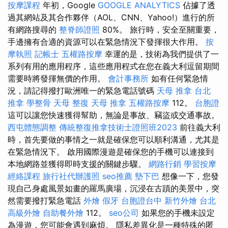
按摩課程
年初，Google
GOOGLE ANALYTICS
佔據了透
過其網站及其合作夥伴（AOL、CNN、Yahoo!）進行的所
有網路搜尋的
整脊師證照
80%。 旅行時，安全至關重要，
手邊擁有合適的資源可以在緊急情況下發揮很大作用。
按
摩執照
記帳士
五權路按摩
幸運的是，技術為我們提供了一
系列有用的應用程序，這些應用程式在您在義大利逗留期間
需要時將發揮無價的作用。
會計事務所
如有任何緊急情
況，請記得撥打歐洲唯一的緊急電話號碼
天母 推拿
台北
推拿
學整骨
天母 整復
天母 推拿
五權路按摩
112。
台胞證
這可以讓您快速獲得幫助，無論是事故、竊盜或交通事故。
西屯體態調整
傳統整復推拿技術士證照班2023
前往義大利
時，首先要做的事情之一就是確保您可以順利溝通，尤其是
在緊急情況下。 啟用國際漫遊是確保您的手機可以連接到
本地網路並獲得即時支援的關鍵步驟。
網路行銷
學習按摩
經絡課程
旅行社代辦護照
seo推薦
墊下巴
想像一下，您發
現自己身處風景如畫的羅馬廣場，沉浸在古蹟的美景中，突
然需要撥打緊急電話
外燴
假牙
台胞證台中
新竹外燴
台北
高級外燴
自助餐外燴
112。
seo公司
如果您的手機未設定
為漫遊，您可能會遇到麻煩。 隱私差異化是一種特殊的匿