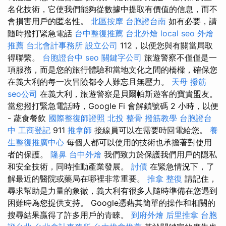
名化技術，它使我們能夠從數據中提取有價值的信息，而不
會損害用戶的匿名性。
北區按摩
台胞證台南
如有必要，請
隨時撥打緊急電話
台中整復推薦
台北外燴
local seo
外燴
推薦
台北會計事務所
設立公司
112，以便您與有關當局取
得聯繫。
台胞證台中
seo
關鍵字公司
旅遊警察不僅僅是一
項服務，而是您的旅行體驗和當地文化之間的橋樑，確保您
在義大利的每一次冒險都令人難忘且無壓力。
天母 撥筋
seo公司
在義大利，旅遊警察是貝爾帕斯遊客的寶貴盟友。
當您撥打緊急電話時，Google Fi 會解鎖號碼 2 小時，以便
- 蔬食餐飲
國際整復師證照
北投 整骨
撥筋教學
台胞證台
中
工商登記
911
推拿師
接線員可以在需要時回電給您。
養
生整復推廣中心
每個人都可以使用的技術也承擔著對使用
者的保護。
隆鼻
台中外燴
我們致力於保護我們用戶的隱私
和安全技術，同時推動產業發展。
討債
在緊急情況下，了
解最近的醫院或藥局在哪裡非常重要。
推拿 整復
請記住，
尋求幫助是力量的象徵，義大利有很多人隨時準備在您遇到
困難時為您提供支持。 Google憑藉其簡單的操作和相關的
搜尋結果贏得了許多用戶的青睞。
到府外燴
后里推拿
台胞