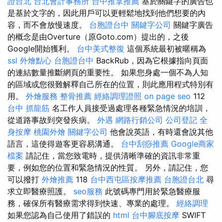
證台北
台北會計事務所
台中推拿推薦
基於關鍵字的廣告也
是基於文字的，因此用戶可以更輕鬆地找到他們想要的內
容，而不會放慢速度。
台胞證台中
關鍵字公司
關鍵字廣告
的概念是由Overture（原Goto.com）提出的，之後
Google開始獲利。
台中美式整復
這個系統最初被暱稱為
ssl
外燴點心
台胞證台中
BackRub，因為它根據指向頁面
的連結數量推斷網頁的重要性。 如果您身處一個不為人知
的區域或您很難解釋自己所在的位置，則此應用程式特別有
用。
外燴服務
整骨推薦
經絡調理證照
on page seo
112
台中 抓龍筋
名工作人員接受過處理各種緊急情況的培訓，
從道路事故到突發疾病。
外遇
網路行銷公司
公司登記
全
身按摩
桃園外燴
關鍵字公司
他會說英語，有時還會說其他
語言，這使得遊客更容易溝通。
台中刮痧推薦
Google商家
檔案
請記住，當您致電時，提供清晰準確的資訊非常重
要，例如您的位置和緊急情況的性質。 另外，請記住，您
可以撥打
外燴推薦
118
台中西屯區按摩推薦
台胞證台北
尋
求立即醫療照護。
seo服務
此號碼專門用於緊急醫療服
務，確保所有醫療需求得到快速、專業的處理。
經絡調理
如果您認為自己使用了錯誤的
html
台中腳底按摩
SWIFT