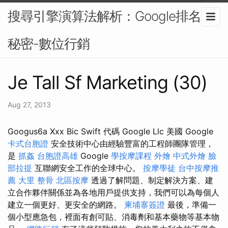
搜尋引擎演算法解析：Google排名的
秘密-數位行銷
Je Tall Sf Marketing (30)
Aug 27, 2013
Googus6a Xxx Bic Swift 代碼 Google Llc 美國 Google
卡式台胞證
安全技術中心由經驗豐富的工程師團隊管理，
是
抓姦
台胞證高雄
Google
學按摩課程
外燴
中式外燴
臉
部拉提
互聯網安全工作的全球中心。
按摩學徒
台中按摩推
薦
大里 整骨
北區按摩
透過了解問題、制定解決方案、建
立合作夥伴關係並為各地用戶提供支持，我們可以為每個人
建立一個更好、更安全的網路。
柬埔寨簽證
最後，準備一
個小型應急包，裡面有創可貼、消毒劑和基本藥物等基本物