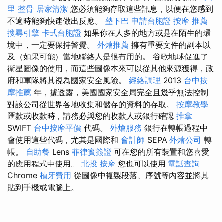
里 整骨
居家清潔
您必須能夠存取這些訊息，以便在您感到
不適時能夠快速做出反應。
墊下巴
申請台胞證
按摩 推薦
搜尋引擎
卡式台胞證
如果你在人多的地方或是在陌生的環
境中，一定要保持警覺。
外燴推薦
擁有重要文件的副本以
及（如果可能）當地聯絡人是很有用的。 谷歌地球促進了
衛星圖像的使用，而這些圖像本來可以從其他來源獲得，政
府和軍隊將其視為國家安全風險。
經絡調理
2013
台中按
摩推薦
年，據透露，美國國家安全局完全且幾乎無法控制
對該公司從世界各地收集和儲存的資料的存取。
按摩教學
匯款或收款時，請務必與您的收款人或銀行確認
推拿
SWIFT
台中按摩平價
代碼。
外燴服務
銀行在轉帳過程中
會使用這些代碼，尤其是國際和
會計師
SEPA
外燴公司
轉
帳。
自助餐
Lens
菲律賓簽證
可在您的所有裝置和您喜愛
的應用程式中使用。
北投 按摩
您也可以使用
電話查詢
Chrome
植牙費用
從圖像中複製段落、序號等內容並將其
貼到手機或電腦上。