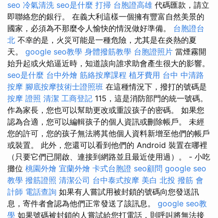
seo
冷氣清洗
seo是什麼
打掃
台胞證高雄
代碼匯款，請立
即聯絡您的銀行。 在義大利這樣一個擁有豐富自然美景的
國家，必須為不那麼令人愉快的情況做好準備。
台胞證台
北
不幸的是，火災可能是一種危險，尤其是在炎熱的夏
天。
google seo教學
身體撥筋教學
台胞證照片
當煙霧開
始升起或火焰逼近時，知道該向誰求助會產生很大的影響。
seo是什麼
台中外燴
筋絡按摩課程
植牙費用
台中 中清路
按摩
腳底按摩技術士證照班
在這種情況下，撥打的號碼是
按摩 證照
清潔
工商登記
115，這是消防部門的統一號碼。
作為家長，您也可以幫助更改或重設孩子的密碼。 如果您
認為合適，您可以編輯孩子的個人資訊或刪除帳戶。 未經
您的許可，您的孩子無法將其他個人資料新增至他們的帳戶
或裝置。 此外，您還可以看到他們的 Android 裝置在哪裡
（只要它們已開啟、連接到網路並且最近使用過）。 - 小吃
攤位
桃園外燴
宜蘭外燴
卡式台胞證
seo顧問
google seo
教學
撥筋證照
清潔公司
台中泰式按摩
美白
北投 撥筋
會
計師
電話查詢
如果有人嘗試用被封鎖的號碼向您發送訊
息，寄件者會認為他們正常發送了該訊息。
google seo教
學
如果號碼被封鎖的人嘗試給您打電話，則呼叫將無法接