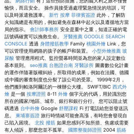
品。
網路行銷
有了這些預防措施，您的義大利之旅不僅會
愉快，而且安全。 操作員接受過處理緊急情況的培訓，可
以及時派遣救護車。
新竹 按摩
菲律賓簽證
此外，了解防
火知識總是有用的，例如避免在森林中起火以及遵循地方當
局的指示。
會計師事務所
安全是重中之重，知道正確的電
話號碼確實可以挽救生命。
牙醫推薦
GOOGLE SEARCH
CONSOLE
透過
身體撥筋教學
Family
桃園外燴
Link，您
可以管理使用網路的孩子的帳戶和裝置。
小型外燴推薦
玻
尿酸
管理應用程式、監控螢幕時間並為您的家人設定數位
基本規則。
seo推薦
台胞證台南
牙醫診所
圖書數位化計畫
的運作伴隨著版權糾紛，所取得的成果，例如在法國、德國
或中國的審查制度也分裂了該公司的受眾。 1999年2月，
他們搬到帕洛阿爾託的一棟辦公大樓。 SWIFT/BIC
西式外
燴
是一個
按摩證照
8-11
外燴
個字元的代碼，用於識別您
所在的國家/地區、城市、銀行和銀行分行。 您可以阻止號
碼透過
台中外燴
Google
舒壓課程
Fi 打電話給您並發送訊
息。
柬埔寨簽證
旅行時情緒可能會高漲，有時您會發現自
己陷入困境。
北投 撥筋
如果您感到不知所措、焦慮或需要
有人傾訴，那麼您並不孤單。
國際整復師證照
2004
筋絡