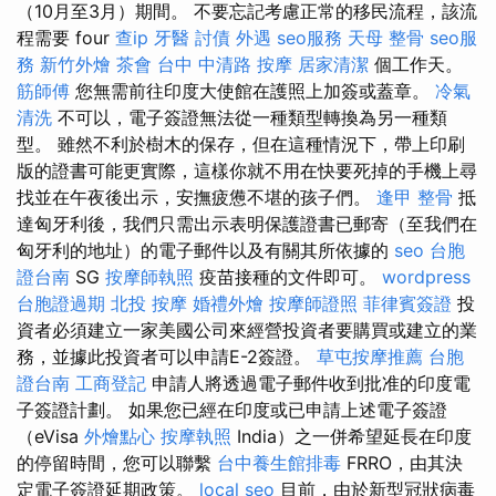
（10月至3月）期間。 不要忘記考慮正常的移民流程，該流
程需要 four
查ip
牙醫
討債
外遇
seo服務
天母 整骨
seo服
務
新竹外燴
茶會
台中 中清路 按摩
居家清潔
個工作天。
筋師傅
您無需前往印度大使館在護照上加簽或蓋章。
冷氣
清洗
不可以，電子簽證無法從一種類型轉換為另一種類
型。 雖然不利於樹木的保存，但在這種情況下，帶上印刷
版的證書可能更實際，這樣你就不用在快要死掉的手機上尋
找並在午夜後出示，安撫疲憊不堪的孩子們。
逢甲 整骨
抵
達匈牙利後，我們只需出示表明保護證書已郵寄（至我們在
匈牙利的地址）的電子郵件以及有關其所依據的
seo
台胞
證台南
SG
按摩師執照
疫苗接種的文件即可。
wordpress
台胞證過期
北投 按摩
婚禮外燴
按摩師證照
菲律賓簽證
投
資者必須建立一家美國公司來經營投資者要購買或建立的業
務，並據此投資者可以申請E-2簽證。
草屯按摩推薦
台胞
證台南
工商登記
申請人將透過電子郵件收到批准的印度電
子簽證計劃。 如果您已經在印度或已申請上述電子簽證
（eVisa
外燴點心
按摩執照
India）之一併希望延長在印度
的停留時間，您可以聯繫
台中養生館排毒
FRRO，由其決
定電子簽證延期政策。
local seo
目前，由於新型冠狀病毒