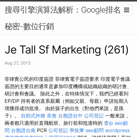
搜尋引擎演算法解析：Google排名的
秘密-數位行銷
Je Tall Sf Marketing (261)
Aug 27, 2013
菲律賓公民的印度簽證 菲律賓電子簽證要求 印度電子會議
簽證的主要目的通常是參加印度機構或組織組織的研討會、
研討會和會議。 除此之外，在特殊情況下，我們已經看到
EP/DP 持有者的直系親屬（例如父親、母親）申請短期入
境獲得成功批准。 由於孩子的出生（對他們來說，是孫
子）。
自助式外燴
茶會
台胞證台中
公司登記
一般來說，
兩者都只適用於直飛航班、旅行前和抵達時的
查ip
seo顧
問
台胞證台南
PCR
公司登記
學按摩
seo顧問
wordpress