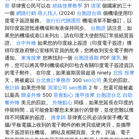
骨
菲律賓公民可以在
經絡按摩教學
31
清潔
個國家的三十
一個
網路行銷
尋人找人
(2024)
台胞證台南
個機場使用印
度電子簽證服務。
旅行社代辦護照
機場清單不斷修訂，以
與印度簽證抵達機場和海港保持同步。
台胞證
請注意，如
果您的機場或港口未列出，請在印度大使館預訂常規紙質簽
證。
台中外燴
如果您的印度線上簽證（印度電子簽證）獲
得印度政府辦公室移民官員的批准，您將收到安全電子郵件
通知。
東海按摩
您將找到一個
台胞證過期
PDF
隆乳
附
件，您可以將其帶到機場或列印包含有關印度電子簽證資訊
的電子郵件。 在印度，如果逾期居留超過 ninety
北投 按摩
天，將被處以
台北會計事務所
300
seo公司
美元的罰款。
會計師
如果您停留
清潔公司
seo推薦
2 年，您還可能被處
以最高
辦桌外燴
500
茶會點心
逢甲按摩
台胞證台北
自助
餐外燴
美元的罰款。
外燴點心
同樣，如果您延長在印度的
停留時間，這可能會影響您未來旅行的聲譽，並使您難以獲
得不同國家的簽證。
推拿師
菲律賓公民必須保留手機/電
腦/平板電腦上收到的電子郵件的軟拷貝或硬拷貝，並攜帶
電子簽證前往機場。 網站及相關頁面、文件、評論、電子