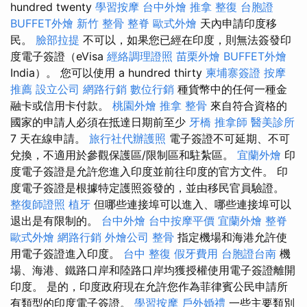
hundred twenty
學習按摩
台中外燴
推拿 整復
台胞證
BUFFET外燴
新竹 整骨
整脊
歐式外燴
天內申請印度移
民。
臉部拉提
不可以，如果您已經在印度，則無法簽發印
度電子簽證（eVisa
經絡調理證照
苗栗外燴
BUFFET外燴
India）。 您可以使用 a hundred thirty
柬埔寨簽證
按摩
推薦
設立公司
網路行銷
數位行銷
種貨幣中的任何一種金
融卡或信用卡付款。
桃園外燴
推拿 整骨
來自符合資格的
國家的申請人必須在抵達日期前至少
牙橋
推拿師
醫美診所
7 天在線申請。
旅行社代辦護照
電子簽證不可延期、不可
兌換，不適用於參觀保護區/限制區和駐紮區。
宜蘭外燴
印
度電子簽證是允許您進入印度並前往印度的官方文件。 印
度電子簽證是根據特定護照簽發的，並由移民官員驗證。
整復師證照
植牙
但哪些連接埠可以進入、哪些連接埠可以
退出是有限制的。
台中外燴
台中按摩平價
宜蘭外燴
整脊
歐式外燴
網路行銷
外燴公司
整骨
指定機場和海港允許使
用電子簽證進入印度。
台中 整復
假牙費用
台胞證台南
機
場、海港、鐵路口岸和陸路口岸均獲授權使用電子簽證離開
印度。 是的，印度政府現在允許您作為菲律賓公民申請所
有類型的印度電子簽證。
學習按摩
戶外婚禮
一些主要類別