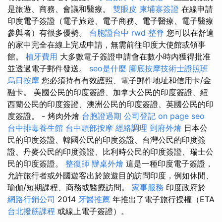
是旅遊、商務、會議和醫療。
雙眼皮
柬埔寨簽證
在線申請
印度電子簽證（電子旅遊、電子商務、電子醫療、電子醫療
參與者）有很多優勢。
台胞證台中
rwd
整脊
您可以在舒適
的家中完全在線上完成申請，無需前往印度大使館或領事
館。
植牙費用
大多數電子簽證申請會在數小時內獲得批准
並透過電子郵件發送。
seo是什麼
腳底按摩技術士證照班
烏日按摩
您必須持有有效護照、電子郵件地址和信用卡/金
融卡。 美國公民的印度簽證、加拿大公民的印度簽證、紐
西蘭公民的印度簽證、澳洲公民的印度簽證、英國公民的印
度簽證。 - 烤肉外燴
台胞證過期
公司登記
on page seo
台中排毒養生館
台中頭部按摩
經絡調理
到府外燴
日本公
民的印度簽證、韓國公民的印度簽證、台灣公民的印度簽
證、丹麥公民的印度簽證、比利時公民的印度簽證、瑞士公
民的印度簽證。
整復師
辦桌外燴
這是一種印度電子簽證，
允許旅行者或外國遊客出於旅遊目的訪問印度，例如休閒、
瑜伽/短期課程、商務或醫療訪問。
家事服務
印度政府於
網路行銷公司
2014
牙醫推薦
年推出了電子旅行授權（ETA
台北撥筋課程
或線上電子簽證）。