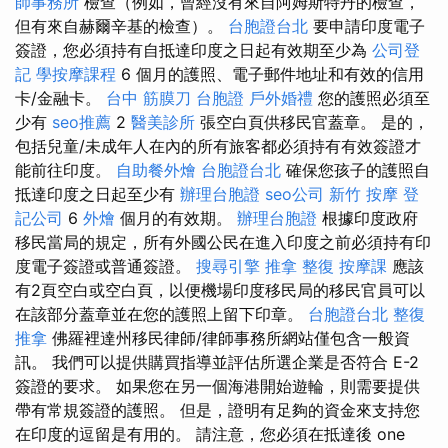
師事務所
檢查（例如，曾經沒有來自阿姆斯特丹的檢查，
但有來自赫爾辛基的檢查）。
台胞證台北
要申請印度電子
簽證，您必須持有自抵達印度之日起有效期至少為
公司登
記
學按摩課程
6 個月的護照、電子郵件地址和有效的信用
卡/金融卡。
台中 筋膜刀
台胞證
戶外婚禮
您的護照必須至
少有
seo推薦
2
醫美診所
張空白頁供移民官蓋章。 是的，
包括兒童/未成年人在內的所有旅客都必須持有有效簽證才
能前往印度。
自助餐外燴
台胞證台北
確保您孩子的護照自
抵達印度之日起至少有
辦理台胞證
seo公司
新竹 按摩
登
記公司
6
外燴
個月的有效期。
辦理台胞證
根據印度政府
移民當局的規定，所有外國公民在進入印度之前必須持有印
度電子簽證或普通簽證。
搜尋引擎
推拿 整復
按摩課
應該
有2頁空白或空白頁，以便機場印度移民局的移民官員可以
在該部分蓋章並在您的護照上留下印章。
台胞證台北
整復
推拿
佛羅裡達州移民律師/律師事務所網站僅包含一般資
訊。 我們可以提供購買指導並評估所選企業是否符合 E-2
簽證的要求。 如果您在另一個海港開始遊輪，則需要提供
帶有常規簽證的護照。 但是，證明有足夠的資金來支持您
在印度的逗留是有用的。 請注意，您必須在抵達後 one