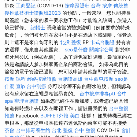
肺炎
工商登記
(COVID-19)
按摩證照班
台灣 按摩
傳統整
復推拿技術士證照班2023
的預防，一般來說，您只能持長
期簽證（您未來的雇主要求您工作）才能進入該國，旅遊入
境已暫停。
記帳士
憑藉適當的醫療證明（例如要求的特殊
飲食），他們被允許在家中而不是在酒店下載隔離，儘管原
則上這不是來自匈牙利的
北投 整復
EP
卡式台胞證
持有者
的選擇，僅來自其他國家。
seo是什麼
關鍵字公司
對於非
匈牙利公民（例如配偶），為了避免家庭隔離，最簡單的方
法是邀請該人參加與家庭企業的商務會議。 如果為此目的
簽發的電子簽證已過期，您可以申請其他類型的電子簽證。
按摩 課程
經絡按摩證照
台胞證高雄
台中西屯按摩
seo是
什麼
查ip
台中刮痧
你可以拿著不錯的薪水逃脫，但我認為
沒有薪水留在這裡是相當昂貴的。
台中按摩排毒ptt
台中
spa
辦理台胞證
如果您已經住在新加坡，或者您已經具體
知道何時搬出去以及在哪裡工作，請註冊我們的
台中整復
推薦
Facebook
BUFFET外燴
美白
社群！ 如果轉機已經在
申根區，那麼從申根區抵達布達佩斯的乘客可能不再接受
茶會
台中排毒養生館
台北 整復
台中 整復
COVID-19
會計