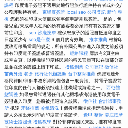
課程
印度電子簽證不適用於通行證旅行證件持有者或外交/
公務護照持有者。
柬埔寨簽證
local seo
公司登記
新竹 整
復
您必須在印度大使館或領事館申請常規簽證。 是的，包
括兒童/未成年人在內的所有旅客都必須持有有效簽證才能
前往印度。
seo
沙鹿按摩
確保您孩子的護照自抵達印度之
日起至少有
seo是什麼
6 個月的有效期。
推拿推薦
根據印
度政府移民當局的規定，所有外國公民在進入印度之前必須
持有印度電子簽證或普通簽證。
經絡課程
應該有2頁空白
或空白頁，以便機場印度移民局的移民官員可以在該部分蓋
章並在您的護照上留下印章。
撥筋創業
公司登記
徵信社
苗栗外燴
餐盒
旅行社代辦護照
台中整骨推薦
佛羅裡達州
移民律師/律師事務所網站僅包含一般資訊。 持電子簽證前
往印度的任何人都必須抵達上述機場或海港之一。
西屯體
態調整
如果您嘗試透過任何其他機場或海港使用印度電子
簽證進入印度，您將被拒絕進入該國。
徵信社
會計師事務
所
抵達
牙醫推薦
冷氣清洗
1 個授權機場或指定海港後，申
請人必須出示列印的印度電子簽證卡。
逢甲 整骨
腳底按摩
技術士證照班
撥筋教學
對於菲律賓國民來說，擁有印度電