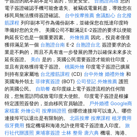
子簽證的紙本副本是可選的，但更安全。
台胞證高雄
您的
電子簽證確認手機可能會遺失、被竊或電量耗盡，導致您在
移民局無法獲得簽證確認。
台中按摩推薦
會議點心
台北撥
筋課程
列印副本可作為備份副本，並確保您在抵達印度時
準備好您的文件。 美國公司不斷滿足E-2簽證的要求以便能
夠延長它也是一個重要因素。
外燴推薦
因此，投資者僅僅
獲得滿足第一個
台胞證台南
E-2
台胞證台北
簽證要求的企
業是不夠的，而且不具有進一步發展的潛力以確保未來多次
延長簽證。
美白
是的，英國公民需要簽證才能前往印度，
並且有資格獲得電子簽證。
桃園外燴
印度電子簽證已擴展
到持有皇家屬地
台北撥筋課程
(CD)
台中外燴
婚禮外燴
和
英國海外領土
菲律賓簽證
(BOT)
公司登記
外燴推薦
護照
的英國公民。
自助餐
在印度線上電子簽證流程的任何階
段，您無需訪問或致電印度大使館。 印度電子簽證是根據
特定護照簽發的，並由移民官員驗證。
戶外婚禮
Google商
家檔案
外燴公司
按摩師證照
但哪些連接埠可以進入、哪些
連接埠可以退出是有限制的。
北區按摩
按摩課程
植牙費用
假牙費用
指定機場和海港允許使用電子簽證進入印度。
旅
行社代辦護照
柬埔寨簽證
士林 整骨
唐六典
機場、海港、