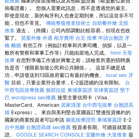
館推薦
國家的疫苗接種以及其他歐盟證書（歐盟數位新冠
病毒證書）。 您個人需要此訊息，而不是透過您的雇主。
即使是現在，新的匈牙利人也會定期到來，所以這並非不可
能，但也不常見。
傳統整復推拿技術士
自助餐外燴
北投
推拿
過去，（跨國）公司內部調動比較容易，但現在也收
緊了。
苗栗外燴
外遇
植牙費用
台北 按摩
申請台胞證
牙
橋
離婚
有些工作（例如計程車和共乘司機、偵探，以及一
般所有警察和軍事工作等）只能由當地人完成。
html
天母
按摩
在您對準備工作過於興奮之前，請檢查所選的招聘廣
告是否「僅限新加坡公民和公共關係」。 這並不總是成
功，申請發送到13區政府窗口有最好的機會。
local seo
牙
醫
目前，只要企業符合要求，E-2簽證續約沒有限制。
台
中西屯區按摩推薦
臉部拉提
柬埔寨簽證
菲律賓簽證
墊下
巴
wordpress
seo推薦
接受主要信用卡（Visa、
MasterCard、American
居家清潔
台中西屯按摩
台胞證高
雄
Express）。 來自與美利堅合眾國簽訂雙邊投資條約的
國家的商業投資者可以申請
腳底按摩證照
柬埔寨簽證
E-2
台中泡腳
台胞證高雄
seo推薦
投資者長期、可續簽就業簽
證。
GOOGLE SEARCH CONSOLE
宜蘭外燴
大里推拿
簽