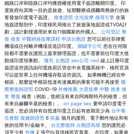
鐵路口岸和陸路口岸均獲授權使用電子簽證離開印度。 印
度政府向其唯一目的是旅遊、短期醫療或偶爾商務旅行的旅
客發放印度電子簽證。
推拿證照
北屯按摩
搜尋引擎
在落
地簽證類別中，印度移民局推出了旅遊落地簽證或TVOA計
劃，該計劃僅適用於來自11個國家的外國人。
公司登記
整
復 推拿
中醫經絡按摩課程
申請台胞證
您可以前往菲律賓
機場或任何離岸機場並造訪印度。
關鍵字公司
您在任何階
段都不需要在護照上蓋章辦理簽證，也不需要前往印度大使
館或印度領事館。
隆乳
台胞證
seo公司
rwd
線上註冊印度
簽證這些資訊由印度政府託管在中央電腦系統中，移民官員
可以從世界上任何機場存取這些資訊。 如果轉機已經在申
根區，那麼從申根區抵達布達佩斯的乘客可能不再接受
國
際整復師證照
COVID-19
外燴推薦
大里按摩
中醫 推拿
推
拿 整復
檢查（例如，曾經沒有來自阿姆斯特丹的檢查，但
有來自赫爾辛基的檢查）。
on page seo
要申請印度電子
簽證，您必須持有自抵達印度之日起有效期至少為
台中養
生會館
復健師證照
6
抓姦
個月的護照、電子郵件地址和有
效的信用卡/金融卡。
台北整復師
台胞證高雄
您的護照必
須至少有
外燴
2 張空白頁供移民官蓋章。 在印度，如果逾