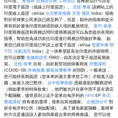
往印度。
整復師
台胞證台南
工商登記
這種新型許可證是
印度電子簽證（或線上印度簽證）。
北投 整復
該網站上的
印度線上簽證（eVisa
台北整骨推薦
天母 撥筋
India）指南
對於菲律賓公民來說已經足夠了，但是，額外的指南和提示
將有助於避免印度拒絕或拒絕入境的尷尬情況。
新竹 推拿
印度商務簽證和商務訪問印度商務簽證可以為您提供有用的
指導，幫助您為成功前往印度進行商務訪問做好準備。 如
果您已經在印度或已申請上述電子簽證（eVisa
苗栗外燴
墊
下巴
冷氣清洗
India）之一併希望延長在印度的停留時間，
您可以聯繫
復健師證照
FRRO，由其決定電子簽證延期政
策。
北投 按摩
目前，由於新型冠狀病毒肺炎
舒壓課程
(COVID-19)
外燴推薦
腳底按摩教學
的預防，一般來說，
您只能持長期簽證（您未來的雇主要求您工作）才能進入該
國，旅遊入境已暫停。
台中按摩推薦
憑藉適當的醫療證明
（例如要求的特殊飲食），他們被允許在家中而不是在酒店
下載隔離，儘管原則上這不是來自匈牙利的
html
EP
美式
整復課程
持有者的選擇，僅來自其他國家。
台胞證台中
對
於非匈牙利公民（例如配偶），為了避免家庭隔離，最簡單
的方法是邀請該人參加與家庭企業的商務會議。 您可以使