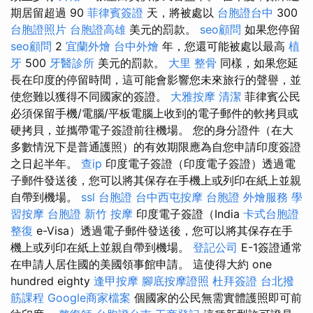
期居留超過 90
菲律賓簽證
天，將被處以
台胞證台中
300
台胞證照片
台胞證高雄
美元的罰款。
seo顧問
如果您停留
seo顧問
2
宜蘭外燴
台中外燴
年，您還可能被處以最高
植
牙
500
牙醫診所
美元的罰款。
大里 整骨
同樣，如果您延
長在印度的停留時間，這可能會影響您未來旅行的聲譽，並
使您難以獲得不同國家的簽證。
大雅按摩
清潔
菲律賓公民
必須保留手機/電腦/平板電腦上收到的電子郵件的軟拷貝或
硬拷貝，並攜帶電子簽證前往機場。 您的身分證件（在大
多數情況下是普通護照）的有效期限應為自您申請印度簽證
之日起半年。
查ip
印度電子簽證（印度電子簽證）透過電
子郵件發送後，您可以將其保存在手機上或列印在紙上並親
自帶到機場。
ssl
台胞證
台中西屯按摩
台胞證
外燴服務
學
習按摩
台胞證
新竹 按摩
印度電子簽證（India
卡式台胞證
整復
e-Visa）透過電子郵件發送後，您可以將其保存在手
機上或列印在紙上並親自帶到機場。
登記公司
E-1簽證通常
在申請人居住國的美國領事館申請。 這使得大約 one
hundred eighty
逢甲按摩
腳底按摩證照
杜拜簽證
台北撥
筋課程
Google商家檔案
個國家的公民無需實體護照即可前