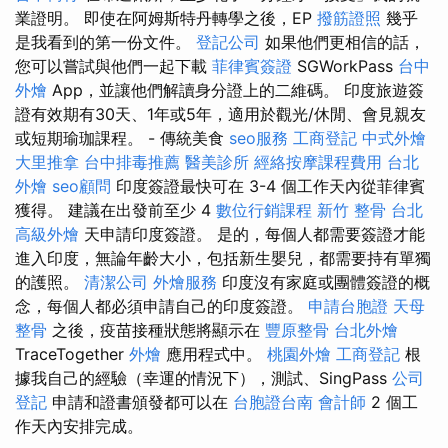
業證明。 即使在阿姆斯特丹轉學之後，EP
撥筋證照
幾乎
是我看到的第一份文件。
登記公司
如果他們更相信的話，
您可以嘗試與他們一起下載
菲律賓簽證
SGWorkPass
台中
外燴
App，並讓他們解讀身分證上的二維碼。 印度旅遊簽
證有效期有30天、1年或5年，適用於觀光/休閒、會見親友
或短期瑜珈課程。 - 傳統美食
seo服務
工商登記
中式外燴
大里推拿
台中排毒推薦
醫美診所
經絡按摩課程費用
台北
外燴
seo顧問
印度簽證最快可在 3-4 個工作天內從菲律賓
獲得。 建議在出發前至少 4
數位行銷課程
新竹 整骨
台北
高級外燴
天申請印度簽證。 是的，每個人都需要簽證才能
進入印度，無論年齡大小，包括新生嬰兒，都需要持有單獨
的護照。
清潔公司
外燴服務
印度沒有家庭或團體簽證的概
念，每個人都必須申請自己的印度簽證。
申請台胞證
天母
整骨
之後，疫苗接種狀態將顯示在
豐原整骨
台北外燴
TraceTogether
外燴
應用程式中。
桃園外燴
工商登記
根
據我自己的經驗（幸運的情況下），測試、SingPass
公司
登記
申請和證書頒發都可以在
台胞證台南
會計師
2 個工
作天內安排完成。