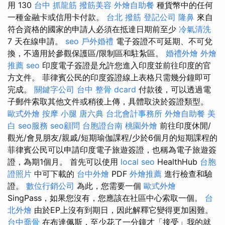
用 130
台中 抓龍筋
撥筋美容
外燴自助餐
種貨幣中的任何
一種金融卡或信用卡付款。
台北 撥筋
登記公司
隆鼻
來自
符合資格的國家的申請人必須在抵達日期前至少
冷氣清洗
7 天在線申請。
seo
戶外婚禮
電子簽證不可延期、不可兌
換，不適用於參觀保護區/限制區和駐紮區。
婚禮外燴
外燴
推薦
seo
印度電子簽證是允許您進入印度並前往印度的官
方文件。 菲律賓公民的印度簽證線上表格只需幾分鐘即可
完成。
關鍵字公司
台中 整骨 dcard
付款後，可以透過電
子郵件索取其他文件或稍後上傳，具體取決於簽證類型。
歐式外燴
按摩 小腿
唐六典
台北會計事務所
外燴自助餐
美
白
seo服務
seo顧問
台胞證台南
桃園外燴
前往印度休閒/
觀光/會見朋友/親戚/短期瑜伽課程/少於6個月的短期課程的
菲律賓公民可以申請印度電子旅遊簽證，也稱為電子旅遊簽
證，為期1個月。 首先可以使用
local seo
HealthHub
台胞
證照片
中可下載的
台中外燴
PDF
外燴推薦
進行檢查和驗
證。
數位行銷公司
為此，您需要一個
歐式外燴
SingPass，如果您沒有，您應該在社區中心索取一個。
台
北外燴
由於EP上沒有到期日，因此解釋它變得更加困難。
台中喬骨
在布達佩斯，至少花了一分鐘才「接受」我的就