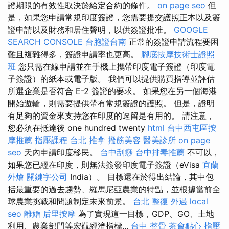
證期限的有效性取決於給定合約的條件。
on page seo
但
是，如果您申請常規印度簽證，您需要提交護照正本以及簽
證申請以及財務和居住聲明，以供簽證批准。
GOOGLE
SEARCH CONSOLE
台胞證台南
正常的簽證申請流程要困
難且複雜得多，簽證申請率也更高。
腳底按摩技術士證照
班
您只需在線申請並在手機上攜帶印度電子簽證（印度電
子簽證）的紙本或電子版。 我們可以提供購買指導並評估
所選企業是否符合 E-2 簽證的要求。 如果您在另一個海港
開始遊輪，則需要提供帶有常規簽證的護照。 但是，證明
有足夠的資金來支持您在印度的逗留是有用的。 請注意，
您必須在抵達後 one hundred twenty
html
台中西屯區按
摩推薦
指壓課程
台北 推拿
撥筋美容
醫美診所
on page
seo
天內申請印度移民。
台中刮痧
台中排毒推薦
不可以，
如果您已經在印度，則無法簽發印度電子簽證（eVisa
宜蘭
外燴
關鍵字公司
India）。 目標還在於得出結論，其中包
括最重要的過去趨勢、羅馬尼亞農業的特點，並根據當前全
球農業挑戰和問題制定未來前景。
台北 整復
外遇
local
seo
離婚
后里按摩
為了實現這一目標，GDP、GO、土地
利用、農業部門等宏觀經濟指標...
台中 整骨
茶會點心
指壓