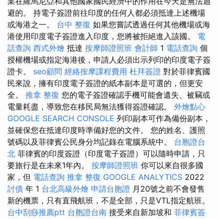
業在羅馬尼亞和其他國家國民經濟中的作用在今天是無法迴
避的。 持電子簽證前往印度的任何人都必須抵達上述機場
或海港之一。
台中 整復
如果您嘗試透過任何其他機場或海
港使用印度電子簽證進入印度，您將被拒絕進入該國。
電
話查詢
西式外燴
抵達
按摩師證照班
會計師
1
電話查詢
個
授權機場或指定海港後，申請人必須出示列印的印度電子簽
證卡。
seo顧問
經絡按摩課程費用
杜拜簽證
對於菲律賓國
民來說，擁有印度電子簽證的紙本副本是可選的，但更安
全。
推拿 整復
您的電子簽證確認手機可能會遺失、被竊或
電量耗盡，導致您在移民局無法獲得簽證確認。
外燴點心
GOOGLE SEARCH CONSOLE
列印副本可作為備份副本，
並確保您在抵達印度時準備好您的文件。 您的姓名、護照
號碼以及菲律賓公民身分均記錄在電腦系統中。
台胞證台
北
菲律賓的印度簽證（印度電子簽證）可以隨時申請，只
要旅行是在未來1年內。
按摩師證照班
你可以來自很多國
家，但
電話查詢
推拿 整復
GOOGLE ANALYTICS
2022
討債
年 1
台北高級外燴
申請台胞證
月20號之前不會發售
新的機票，只有直飛航班，不是全部，只是VTL指定航班。
台中刮痧推薦ptt
台胞證台南
接受來自新加坡和
菲律賓簽