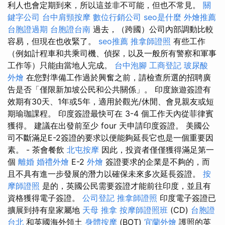
利人也會定期到來，所以這並非不可能，但也不常見。
關
鍵字公司
台中肩頸按摩
數位行銷公司
seo是什麼
外燴推薦
台胞證過期
台胞證台南
過去，（跨國）公司內部調動比較
容易，但現在也收緊了。
seo推薦
推拿師證照
有些工作
（例如計程車和共乘司機、偵探，以及一般所有警察和軍事
工作等）只能由當地人完成。
台中泡腳
工商登記
玻尿酸
外燴
在您對準備工作過於興奮之前，請檢查所選的招聘廣
告是否「僅限新加坡公民和公共關係」。 印度旅遊簽證有
效期有30天、1年或5年，適用於觀光/休閒、會見親友或短
期瑜珈課程。 印度簽證最快可在 3-4 個工作天內從菲律賓
獲得。 建議在出發前至少 four 天申請印度簽證。 美國公
司不斷滿足E-2簽證的要求以便能夠延長它也是一個重要因
素。 - 茶會餐飲
北屯按摩
因此，投資者僅僅獲得滿足第一
個
離婚
婚禮外燴
E-2
外燴
簽證要求的企業是不夠的，而
且不具有進一步發展的潛力以確保未來多次延長簽證。
按
摩師證照
是的，英國公民需要簽證才能前往印度，並且有
資格獲得電子簽證。
公司登記
推拿師證照
印度電子簽證已
擴展到持有皇家屬地
天母 推拿
按摩師證照班
(CD)
台胞證
台北
和英國海外領土
身體按摩
(BOT)
宜蘭外燴
護照的英