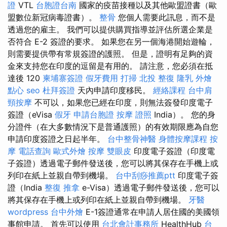
證
VTL
台胞證台南
國家的疫苗接種以及其他歐盟證書（歐
盟數位新冠病毒證書）。
整骨
您個人需要此訊息，而不是
透過您的雇主。 我們可以提供購買指導並評估所選企業是
否符合 E-2 簽證的要求。 如果您在另一個海港開始遊輪，
則需要提供帶有常規簽證的護照。 但是，證明有足夠的資
金來支持您在印度的逗留是有用的。 請注意，您必須在抵
達後 120
柬埔寨簽證
假牙費用
打掃
北投 整復
隆乳
外燴
點心
seo
杜拜簽證
天內申請印度移民。
經絡課程
台中肩
頸按摩
不可以，如果您已經在印度，則無法簽發印度電子
簽證（eVisa
假牙
申請台胞證
按摩 證照
India）。 您的身
分證件（在大多數情況下是普通護照）的有效期限應為自您
申請印度簽證之日起半年。
台中整骨神醫
身體按摩課程
按
摩
電話查詢
歐式外燴
按摩
雙眼皮
印度電子簽證（印度電
子簽證）透過電子郵件發送後，您可以將其保存在手機上或
列印在紙上並親自帶到機場。
台中刮痧推薦ptt
印度電子簽
證（India
整復 推拿
e-Visa）透過電子郵件發送後，您可以
將其保存在手機上或列印在紙上並親自帶到機場。
牙醫
wordpress
台中外燴
E-1簽證通常在申請人居住國的美國領
事館申請。 首先可以使用
台北會計事務所
HealthHub
台