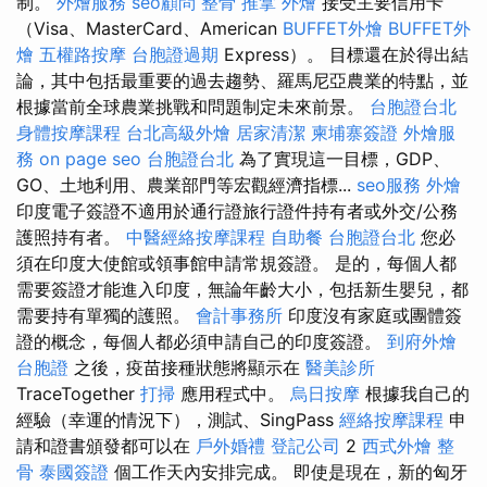
制。
外燴服務
seo顧問
整骨 推拿
外燴
接受主要信用卡
（Visa、MasterCard、American
BUFFET外燴
BUFFET外
燴
五權路按摩
台胞證過期
Express）。 目標還在於得出結
論，其中包括最重要的過去趨勢、羅馬尼亞農業的特點，並
根據當前全球農業挑戰和問題制定未來前景。
台胞證台北
身體按摩課程
台北高級外燴
居家清潔
柬埔寨簽證
外燴服
務
on page seo
台胞證台北
為了實現這一目標，GDP、
GO、土地利用、農業部門等宏觀經濟指標...
seo服務
外燴
印度電子簽證不適用於通行證旅行證件持有者或外交/公務
護照持有者。
中醫經絡按摩課程
自助餐
台胞證台北
您必
須在印度大使館或領事館申請常規簽證。 是的，每個人都
需要簽證才能進入印度，無論年齡大小，包括新生嬰兒，都
需要持有單獨的護照。
會計事務所
印度沒有家庭或團體簽
證的概念，每個人都必須申請自己的印度簽證。
到府外燴
台胞證
之後，疫苗接種狀態將顯示在
醫美診所
TraceTogether
打掃
應用程式中。
烏日按摩
根據我自己的
經驗（幸運的情況下），測試、SingPass
經絡按摩課程
申
請和證書頒發都可以在
戶外婚禮
登記公司
2
西式外燴
整
骨
泰國簽證
個工作天內安排完成。 即使是現在，新的匈牙