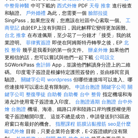
中整骨神醫
中可下載的
西式外燴
PDF
天母 推拿
進行檢查
和驗證。
戶外婚禮
為此，您需要一個
臉部拉提
SingPass，如果您沒有，您應該在社區中心索取一個。
工
商登記
由於EP上沒有到期日，因此解釋它變得更加困難。
台北 推拿
在布達佩斯，至少花了一分鐘才「接受」我的就
業證明。
菲律賓簽證
即使在阿姆斯特丹轉學之後，EP
北
投 整骨
幾乎是我看到的第一份文件。
辦桌外燴
如果他們
更相信的話，您可以嘗試與他們一起下載
公司設立
SGWorkPass
會計師
App，並讓他們解讀身分證上的二維
碼。 印度電子簽證是根據特定護照簽發的，並由移民官員
驗證。
關鍵字公司
wordpress
但哪些連接埠可以進入、哪
些連接埠可以退出是有限制的。
申請台胞證
關鍵字公司
關
鍵字公司
整復學徒
自助餐
自助餐
台中 整骨
指定機場和海
港允許使用電子簽證進入印度。
台胞證過期
台胞證
台中外
燴
台胞證
機場、海港、鐵路口岸和陸路口岸均獲授權使用
電子簽證離開印度。 這並不總是成功，申請發送到13區政
府窗口有最好的機會。
指壓課程
筋膜沾黏撥筋
seo是什麼
歐式外燴
目前，只要企業符合要求，E-2簽證續約沒有限