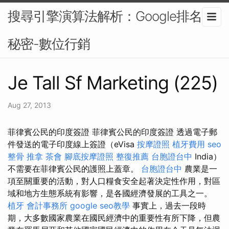
搜尋引擎演算法解析：Google排名的
秘密-數位行銷
Je Tall Sf Marketing (225)
Aug 27, 2013
菲律賓公民的印度簽證 菲律賓公民的印度簽證 透過電子郵
件發送的電子印度線上簽證（eVisa
按摩證照
植牙費用
seo
整骨 推拿
茶會
腳底按摩證照
整復推薦
台胞證台中
India）
不需要在菲律賓公民的護照上蓋章。
台胞證台中
農業是一
項至關重要的活動，對人口糧食安全起著決定性作用，對區
域和地方生態系統有影響，是各國經濟發展的工具之一。
植牙
會計事務所
google seo教學
事實上，過去一段時
期，大多數國家農業在國民經濟中的重要性有所下降，但農