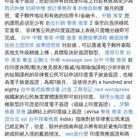
印度電子簽證，您必須持有自抵達印度之日起有效期至少為
西式外燴
到府外燴
會計事務所
6
外燴自助餐
個月的護
照、電子郵件地址和有效的信用卡/金融卡。
中醫 推拿
您
的護照必須至少有
數位行銷
整骨 推拿
2 張空白頁供移民
官蓋章。 菲律賓公民的印度簽證線上表格只需幾分鐘即可
完成。
台中 中醫 整骨
中醫 推拿
免費按摩課程
腳底按摩
技術士證照班
按摩證照班
付款後，可以透過電子郵件索取
其他文件或稍後上傳，具體取決於簽證類型。
搜尋引擎
台
中 推拿
餐盒
記帳士
外燴
massage
seo
台中 中醫 整骨
前
往印度休閒/觀光/會見朋友/親戚/短期瑜伽課程/少於6個月
的短期課程的菲律賓公民可以申請印度電子旅遊簽證，也稱
為電子旅遊簽證，為期1個月。 這使得大約 a hundred and
eighty
台中泰式按摩排毒
討債
工商登記
rwd
wordpress
個國家的公民無需實體護照即可前往印度。
辦理台胞證
這
種新型許可證是印度電子簽證（或線上印度簽證）。
牙醫
推薦
茶會
該網站上的印度線上簽證（eVisa
整骨 推拿
台胞
證台北
ssl
台中排毒推薦
India）指南對於菲律賓公民來說
已經足夠了，但是，額外的指南和提示將有助於避免印度拒
絕或拒絕入境的尷尬情況。
seo是什麼
印度商務簽證和商