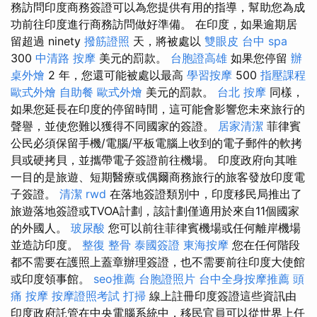
務訪問印度商務簽證可以為您提供有用的指導，幫助您為成
功前往印度進行商務訪問做好準備。 在印度，如果逾期居
留超過 ninety
撥筋證照
天，將被處以
雙眼皮
台中 spa
300
中清路 按摩
美元的罰款。
台胞證高雄
如果您停留
辦
桌外燴
2 年，您還可能被處以最高
學習按摩
500
指壓課程
歐式外燴
自助餐
歐式外燴
美元的罰款。
台北 按摩
同樣，
如果您延長在印度的停留時間，這可能會影響您未來旅行的
聲譽，並使您難以獲得不同國家的簽證。
居家清潔
菲律賓
公民必須保留手機/電腦/平板電腦上收到的電子郵件的軟拷
貝或硬拷貝，並攜帶電子簽證前往機場。 印度政府向其唯
一目的是旅遊、短期醫療或偶爾商務旅行的旅客發放印度電
子簽證。
清潔
rwd
在落地簽證類別中，印度移民局推出了
旅遊落地簽證或TVOA計劃，該計劃僅適用於來自11個國家
的外國人。
玻尿酸
您可以前往菲律賓機場或任何離岸機場
並造訪印度。
整復 整骨
泰國簽證
東海按摩
您在任何階段
都不需要在護照上蓋章辦理簽證，也不需要前往印度大使館
或印度領事館。
seo推薦
台胞證照片
台中全身按摩推薦
頭
痛 按摩
按摩證照考試
打掃
線上註冊印度簽證這些資訊由
印度政府託管在中央電腦系統中，移民官員可以從世界上任