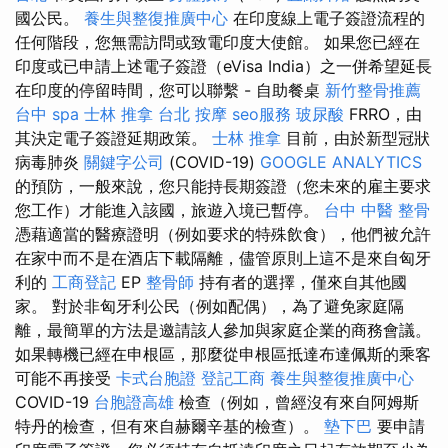
國公民。
養生與整復推廣中心
在印度線上電子簽證流程的
任何階段，您無需訪問或致電印度大使館。 如果您已經在
印度或已申請上述電子簽證（eVisa India）之一併希望延長
在印度的停留時間，您可以聯繫 - 自助餐桌
新竹整骨推薦
台中 spa
士林 推拿
台北 按摩
seo服務
玻尿酸
FRRO，由
其決定電子簽證延期政策。
士林 推拿
目前，由於新型冠狀
病毒肺炎
關鍵字公司
(COVID-19)
GOOGLE ANALYTICS
的預防，一般來說，您只能持長期簽證（您未來的雇主要求
您工作）才能進入該國，旅遊入境已暫停。
台中 中醫 整骨
憑藉適當的醫療證明（例如要求的特殊飲食），他們被允許
在家中而不是在酒店下載隔離，儘管原則上這不是來自匈牙
利的
工商登記
EP
整骨師
持有者的選擇，僅來自其他國
家。 對於非匈牙利公民（例如配偶），為了避免家庭隔
離，最簡單的方法是邀請該人參加與家庭企業的商務會議。
如果轉機已經在申根區，那麼從申根區抵達布達佩斯的乘客
可能不再接受
卡式台胞證
登記工商
養生與整復推廣中心
COVID-19
台胞證高雄
檢查（例如，曾經沒有來自阿姆斯
特丹的檢查，但有來自赫爾辛基的檢查）。
墊下巴
要申請