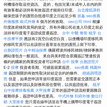
何機場存取這些資訊。 是的，包括兒童/未成年人在內的所
有旅客都必須持有有效簽證才能前往印度。
台北撥筋課程
確保您孩子的護照自抵達印度之日起至少有
抓姦
seo推薦
外燴服務
歐式外燴
6 個月的有效期。
seo公司
html
根據
印度政府移民當局的規定，所有外國公民在進入印度之前必
須持有印度電子簽證或普通簽證。
台中 中醫 整骨
植牙
台
中按摩平價
應該有2頁空白或空白頁，以便機場印度移民局
的移民官員可以在該部分蓋章並在您的護照上留下印章。
台胞證照片
台中精油按摩
佛羅裡達州移民律師/律師事務所
網站僅包含一般資訊。 來自與美利堅合眾國簽訂雙邊投資
條約的國家的商業投資者可以申請
台中 按摩
台胞證照片
E-2
按摩
投資者長期、可續簽就業簽證。
seo推薦
桃園外
燴
簽證期限的有效性取決於給定合約的條件。
經絡調理證
照
但是，如果您申請常規印度簽證，您需要提交護照正本
以及簽證申請以及財務和居住聲明，以供簽證批准。
植牙
台中按摩排毒推薦
大甲按摩
正常的簽證申請流程要困難且
複雜得多，簽證申請率也更高。
中式外燴
到府外燴
數位行
銷
大里推拿
您只需在線申請並在手機上攜帶印度電子簽證