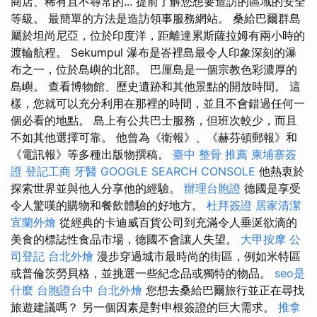
商店、稀有且不尋常的... 提前了解您想要造訪的區域的安全
等級。 最簡單的方法是造訪領事服務網站。 桑給巴爾群島
屬於坦尚尼亞，位於印度洋，距離達累斯薩拉姆有兩小時的
渡輪航程。 Sekumpul 瀑布是峇裡島最令人印象深刻的瀑
布之一，位於島嶼的北部。 巴厘島是一個宗教色彩濃厚的
島嶼。 查看博物館、歷史遺跡和其他景點的開放時間。 這
樣，您就可以充分利用在那裡的時間，並且不會錯過任何一
個必看的地點。 島上有公共巴士服務，但班次較少，而且
不如其他選擇可靠。 他曾為《衛報》、《赫芬頓郵報》和
《電訊報》等多種出版物撰稿。
臺中 整骨 推薦
柬埔寨簽
證
登記工商
牙醫
GOOGLE SEARCH CONSOLE
他熱衷於
探索世界並與他人分享他的經驗。
辦理台胞證
德國是享受
令人驚嘆的購物和餐飲體驗的好地方。
杜拜簽證
居家清潔
宜蘭外燴
從經典的卡迪威百貨公司到充滿令人垂涎欲滴的
美食的標誌性食品市場，德國不會讓人失望。
大甲按摩
公
司登記
台北外燴
漫步穿過城市最時尚的街區，例如米特區
或普倫茨勞貝格，並挑選一些紀念品或獨特的物品。
seo是
什麼
台胞證台中
台北外燴
您想去桑給巴爾旅行並正在尋找
旅遊建議嗎？ 另一個因素是對申根簽證的巨大需求。
推拿