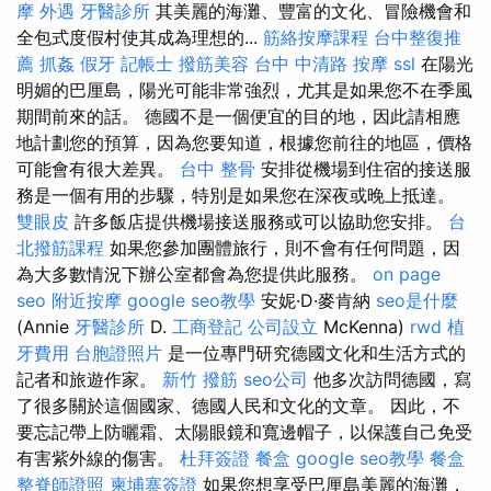
摩
外遇
牙醫診所
其美麗的海灘、豐富的文化、冒險機會和
全包式度假村使其成為理想的...
筋絡按摩課程
台中整復推
薦
抓姦
假牙
記帳士
撥筋美容
台中 中清路 按摩
ssl
在陽光
明媚的巴厘島，陽光可能非常強烈，尤其是如果您不在季風
期間前來的話。 德國不是一個便宜的目的地，因此請相應
地計劃您的預算，因為您要知道，根據您前往的地區，價格
可能會有很大差異。
台中 整骨
安排從機場到住宿的接送服
務是一個有用的步驟，特別是如果您在深夜或晚上抵達。
雙眼皮
許多飯店提供機場接送服務或可以協助您安排。
台
北撥筋課程
如果您參加團體旅行，則不會有任何問題，因
為大多數情況下辦公室都會為您提供此服務。
on page
seo
附近按摩
google seo教學
安妮·D·麥肯納
seo是什麼
(Annie
牙醫診所
D.
工商登記
公司設立
McKenna)
rwd
植
牙費用
台胞證照片
是一位專門研究德國文化和生活方式的
記者和旅遊作家。
新竹 撥筋
seo公司
他多次訪問德國，寫
了很多關於這個國家、德國人民和文化的文章。 因此，不
要忘記帶上防曬霜、太陽眼鏡和寬邊帽子，以保護自己免受
有害紫外線的傷害。
杜拜簽證
餐盒
google seo教學
餐盒
整脊師證照
柬埔寨簽證
如果您想享受巴厘島美麗的海灘，