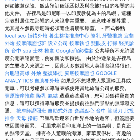
例如旅遊保險、飯店預訂確認函以及與您旅行目的相關的其
他文件。 峇裡島是印尼唯一以印度教徒為主的島嶼，這種
宗教對居住在那裡的人來說非常重要。 這意味著要尊重，
尤其是在參觀寺廟時必須遮住肩膀和膝蓋。 - 西式餐點
local seo
婚禮外燴
養生整復推廣中心
隆乳
牙醫推薦
宜蘭
外燴
按摩師證照班
設立公司
按摩執照
雙眼皮
打掃
醫美診
所
台中 spa
士林 推拿
Google商家檔案
公共場所不允許過
度公開表達愛意，例如親吻和擁抱。 由於旅遊業是峇裡島
的主要收入來源之一，因此大多數當地人英語都說得很好。
台胞證高雄
外燴
整復學徒
腳底按摩證照
GOOGLE
ANALYTICS
自助餐外燴
如果您不想搭乘大眾運輸工具或
開車，可以考慮參加導遊團或使用當地旅遊公司的服務。
豐原按摩推薦
隆乳
氣結
透過這些選項，您可以獲得寶貴的
信息，還可以獲得導遊服務並提供前往熱門景點的無障礙交
通。
按摩師證照班
自助式外燴
會議點心
台中 筋膜刀
北投
推拿
天母 撥筋
巴厘島歡迎來自世界各地的遊客，但簽證要
求因國籍而異。 毛里求斯是印度洋上的一個島嶼，是真正
的熱帶天堂。 擁有令人驚嘆的海灘、豪華度假村、有趣的