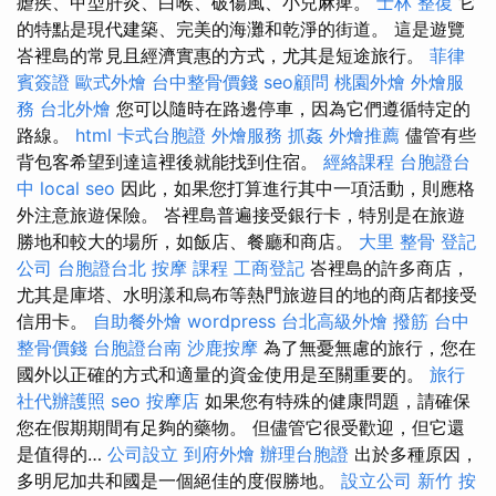
瘧疾、甲型肝炎、白喉、破傷風、小兒麻痺。
士林 整復
它
的特點是現代建築、完美的海灘和乾淨的街道。 這是遊覽
峇裡島的常見且經濟實惠的方式，尤其是短途旅行。
菲律
賓簽證
歐式外燴
台中整骨價錢
seo顧問
桃園外燴
外燴服
務
台北外燴
您可以隨時在路邊停車，因為它們遵循特定的
路線。
html
卡式台胞證
外燴服務
抓姦
外燴推薦
儘管有些
背包客希望到達這裡後就能找到住宿。
經絡課程
台胞證台
中
local seo
因此，如果您打算進行其中一項活動，則應格
外注意旅遊保險。 峇裡島普遍接受銀行卡，特別是在旅遊
勝地和較大的場所，如飯店、餐廳和商店。
大里 整骨
登記
公司
台胞證台北
按摩 課程
工商登記
峇裡島的許多商店，
尤其是庫塔、水明漾和烏布等熱門旅遊目的地的商店都接受
信用卡。
自助餐外燴
wordpress
台北高級外燴
撥筋
台中
整骨價錢
台胞證台南
沙鹿按摩
為了無憂無慮的旅行，您在
國外以正確的方式和適量的資金使用是至關重要的。
旅行
社代辦護照
seo
按摩店
如果您有特殊的健康問題，請確保
您在假期期間有足夠的藥物。 但儘管它很受歡迎，但它還
是值得的…
公司設立
到府外燴
辦理台胞證
出於多種原因，
多明尼加共和國是一個絕佳的度假勝地。
設立公司
新竹 按