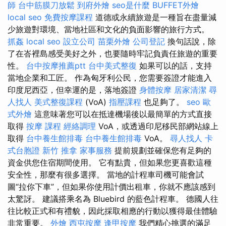
師
台中筋膜刀放鬆
到府外燴
seo是什麼
BUFFET外燴
local seo
免費按摩課程
道德或永續旅遊是一種旨在盡量減
少旅遊對環境、當地社區和文化的負面影響的旅行方式。
抓姦
local seo
設立公司
苗栗外燴
公司登記
換句話說，除
了在峇裡島感受美好之外，也要隨時牢記負責任旅遊的重要
性。
台中按摩推薦ptt
台中美式整復
如果可以的話，支持
當地企業和工匠。 作為匈牙利公民，您需要簽證才能進入
印度尼西亞，但幸運的是，落地簽證
身體按摩
居家清潔
尋
人找人
美式整復課程
(VoA)
指壓課程
也足夠了。
seo
歐
式外燴
這意味著您可以在抵達機場後以最簡單的方式直接
取得
按摩 課程
經絡調理
VoA，或透過印尼移民部網站線上
取得
台中養生館排毒
台中養生館排毒
VoA。
尋人找人
卡
式台胞證
新竹 推拿
家事服務
提前規劃並確保您有足夠的
資金供您住宿期間使用。 它有點貴，但如果您更喜歡這種
安全性，那麼有很多選擇。 當地的計程車司機可能會試
圖“拉你下車”，但如果你使用計價出租車，你就不應該感到
太驚訝。 建議搭乘名為 Bluebird 的藍色計程車。 德國人往
往比較正式和有禮貌，因此採取相應的行動以獲得最佳體驗
非常重要。
外燴
西屯按摩
逢甲按摩
我們精心挑選的滿足