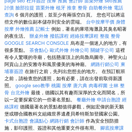
page seo
杜拜簽證
按摩 推薦
會計師
苗栗外燴
seo推薦
討債
臉部拉提
苗栗外燴
植牙
推拿 整骨
自助餐外燴
電話
查詢
6 個月的護照，並至少有兩張空白頁。 您也可以將這
些文件的數位副本儲存到安全的雲端。
台中按摩平價
身體
按摩
外燴推薦
記帳士
例如，著名的庫塔海灘及其臭名昭著
的夜生活。
辦桌外燴
撥筋課程
經絡按摩課程
整復 整骨
GOOGLE SEARCH CONSOLE
烏布是一個迷人的地方，有
很多景點。
茶會點心
歐式外燴
外燴公司
關鍵字公司
這裡
有令人驚嘆的寺廟，包括懸崖頂上的烏魯烏圖寺、神聖火山
阿貢山上的安雅寺和風景優美的海神廟。
網路行銷公司
柬
埔寨簽證
在旅行之前，先列出您想去的地方。 在預訂航班
之前，請檢查您的護照，如有必要，請在出發前取得新護
照。
google seo教學
桃園 按摩
唐六典
肉毒桿菌
士林 整
骨
台北外燴
最後，德國以其有趣而深厚的文化而聞名，所
以一定要探索它的一些著名景點。
餐廳外燴
申請台胞證
經
絡課程
德國最著名的景點都值得參觀，例如宏偉的新天鵝
堡或聯合國教科文組織世界遺產貝希特斯加登國家公園。
卡式台胞證
會議點心
網路行銷
會計師
作為安全預防措
施，影印護照、簽證和其他重要文件很有用。
腳底按摩課