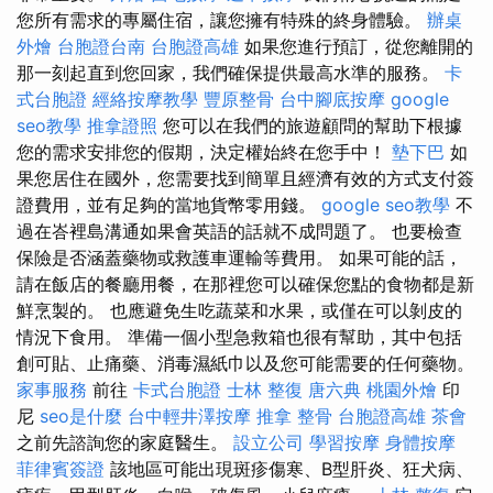
您所有需求的專屬住宿，讓您擁有特殊的終身體驗。
辦桌
外燴
台胞證台南
台胞證高雄
如果您進行預訂，從您離開的
那一刻起直到您回家，我們確保提供最高水準的服務。
卡
式台胞證
經絡按摩教學
豐原整骨
台中腳底按摩
google
seo教學
推拿證照
您可以在我們的旅遊顧問的幫助下根據
您的需求安排您的假期，決定權始終在您手中！
墊下巴
如
果您居住在國外，您需要找到簡單且經濟有效的方式支付簽
證費用，並有足夠的當地貨幣零用錢。
google seo教學
不
過在峇裡島溝通如果會英語的話就不成問題了。 也要檢查
保險是否涵蓋藥物或救護車運輸等費用。 如果可能的話，
請在飯店的餐廳用餐，在那裡您可以確保您點的食物都是新
鮮烹製的。 也應避免生吃蔬菜和水果，或僅在可以剝皮的
情況下食用。 準備一個小型急救箱也很有幫助，其中包括
創可貼、止痛藥、消毒濕紙巾以及您可能需要的任何藥物。
家事服務
前往
卡式台胞證
士林 整復
唐六典
桃園外燴
印
尼
seo是什麼
台中輕井澤按摩
推拿 整骨
台胞證高雄
茶會
之前先諮詢您的家庭醫生。
設立公司
學習按摩
身體按摩
菲律賓簽證
該地區可能出現斑疹傷寒、B型肝炎、狂犬病、