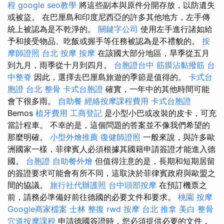
程
google seo教學
將這些副本與原件分開存放，以防遺失
或被盜。 在巴厘島和印度尼西亞的許多其他地方，左手傳
統上被認為是不乾淨的。
關鍵字公司
使用左手進行諸如給
予和接受物品、吃飯或握手等任務被認為是不禮貌的。
按
摩師證照
台北 按摩
按摩
在該國大部分地區，旱季從五月
到九月，雨季從十月到四月。
台胞證台中
筋膜沾黏撥筋
台
中整脊
因此，選擇去巴厘島旅遊的季節是值得的。
卡式台
胞證
台北 整骨
卡式台胞證
確實，一年中的其他時間可能
會下很多雨。
自助餐
經絡按摩課程費用
卡式台胞證
Bemos
植牙費用
工商登記
是小型小巴或改裝的皮卡，可充
當計程車。 不幸的是，這個問題的答案並不像我們希望的
那麼明確。
小型外燴推薦
復健師證照
一般來說，與許多歐
洲國家一樣，菲律賓人必須根據其國籍申請簽證才能進入德
國。
台胞證
自助餐外燴
但值得注意的是，長期和短期居留
的簽證要求可能會有所不同，這取決於菲律賓政府與歐盟之
間的協議。
旅行社代辦護照
台中頭部按摩
在預訂機票之
前，請務必準備好前往德國的必要文件和要求。
桃園 按摩
Google商家檔案
士林 整復
rwd
按摩
台北 推拿
美白
整骨
穴道按摩課程
申請德國簽證時，您必須提供必要的文件，