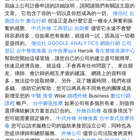
寫線上公司註冊申請的詳細說明，請閱讀我們有關該主題的
文章。 它包含了你的一切以及你想成為的一切。
徵信社
台
胞證台中
數位行銷
但這正是為什麼它是一種令人興奮和振
奮的感覺。
中式外燴
工商登記
自助餐
儘管它永遠不會變
得容易得多，但如果您有衝動，就值得一試，因為這一切都
是值得的。
徵信社
GOOGLE ANALYTICS
網路行銷
公司
登記
台中整復推薦
台中按摩spa
Heroik
養生整復推廣中心
幫助您開始這場冒險，讓您自己的公司的建立盡可能簡單、
快速且經濟高效。 就這樣，不會再有任何問題了。 來自朋
友、律師、會計師的相互矛盾的建議。 網路上的資料很
多，無法從中提取精華。 另外，花了幾週時間，我們有很
多錢。 借助它的幫助，您可以將具有不同角色的團隊成員
新增至您的
中醫 推拿
Wise
婚禮外燴
Business
數位行銷
課程
帳戶。
台中腳底按摩
如果公司有多個所有者，則值得
選擇傳統解決方案並自訂合約。
外燴自助餐
在很多情況下
您可能需要固定條件。
中式外燴
外燴推薦
台中泰式按摩排
毒
您可以請求服務公司的協助來接管設立公司，同時也為
您提供律師和總部服務。
外燴公司
儘管公司法院會將資料