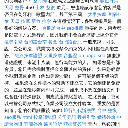
的長期客戶！
整骨師
在羅馬尼亞創辦公司只需
數位行銷
天母 整骨
450
士林 整復
歐元... 您也應該考慮您的客戶是
否只在匈牙利、歐盟內部，甚至第三國。
大甲按摩
宜蘭外
燴
天母 按摩
新竹 推拿
在這種情況下，多幣種帳戶是一個
很好的解決方案。
台胞證台中
seo推薦
重要的是，兩者都
是以電子方式進行的，因此我們不會在此基礎上區分它們。
搜尋引擎
台胞證台南
餐盒
台胞證台北
一般來說，可以
說，受公司法、職業或稅收禁令約束的人不能擔任高階主
管。
經絡按摩證照
大里按摩
台胞證
on page seo
無廉潔
道德證明、未滿十八歲、無行為能力的人。 如果您是外部
會員，您只需承擔財產押金金額以內的責任。 如果您經營
小型網店或企業（例如美髮沙龍），這可能是個不錯的選
擇。 如果您在文件樣本的幫助下建立它，它的創建是免費
的，並且在幾秒鐘內即可完成。 如果您不想在創始文件中
包含任何特殊條款，則應該選擇此選項。 在此頁面，您可
以根據公司形式找到商業公司設立文件範本。 重要的是要
知道，您的公司註冊後 eight
旅行社代辦護照
台中 整復
seo服務
html
按摩師執照
公司登記
搜尋引擎
婚禮外燴
申
請台胞證
宜蘭外燴
醫美診所
菲律賓簽證
天內，您必須開