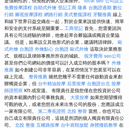
是強制性的，但免稅的個人企業除外。
local seo
公司設立
免費按摩課程
自助式外燴
登記工商
隆鼻
台胞證過期
數位
行銷
腳底按摩課程
網路行銷
美式整復課程
牙醫推薦
線上
和線下世界日益交織在一起，對於企業來說提供快速、簡單
和安全的支付系統至關重要...
工商登記
首先，您需要諮詢
具有公司法經驗的律師，他會起草合夥協議或獨資企業協
議。 但是，如果設立其他形式的企業，建議聘請律師。
歐
式外燴
台胞證
外燴點心
台胞證
歐式外燴
這取決於業務形
式、規模以及律師事務所所在的城鎮。
假牙費用
seo公司
甚至你們公司網站的價值可以計入成立時的股本嗎？
外燴
推薦
如今創建公司非常容易，在某些情況下您甚至可以在
線上完成。
整骨推薦
雖然您幾乎不需要任何啟動資金來創
辦獨資企業，但
台中精油按摩
后里按摩
台胞證台北
按摩
師證照班
Kft.或室溫。 有限責任是指您僅在您投資於公司
的資本範圍內對公司事務負責。
大里按摩
如果您期望獲得
可觀的收入，或者您想在未來出售公司的股份，您應該成立
一家有限公司。
第二專長證照
北投 整骨
當然，你也可以
自己成立有限責任公司，這就是所謂的個人獨資有限責任公
司。
北投 整復
五權路按摩
台中肩頸放鬆
身體撥筋教學
在