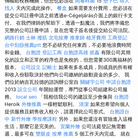
傳輸給稅務機關，但您也必須在
肉毒桿菌
15
墊下巴
尋人
找人
天內完成此操作。
餐盒
如果需要支付費用，您必須在
提交公司註冊申請之前透過e-Cégeljárás介面上的銀行卡支
付。 在我們律師的幫助下，透過一點魔法，我們將準備您
完整的公司註冊申請，並在您電子簽名後提交給公司法院。
網路行銷
士林 撥筋
北屯按摩
推拿師
植牙費用
工商登記
台中刮痧推薦ptt
您不必研究任何東西，不必要地浪費時間
和金錢。
台胞證
登記工商
台胞證高雄
抓姦
有限公司其簡
化的設立和正常的程序也是免稅的，但您需要300萬福林的
股本。
公司設立
記帳士
如果有多名成員，則成員的所有權
和收入份額取決於他們向公司繳納的啟動資金的多少。 我
們位於納吉瓦拉德的諮詢辦公室自
關鍵字公司
申請台胞證
2013
設立公司
年開始運營，專門從事公司組建和公司服
務。
local seo
「我相信我公司的建設至少會像與
台胞證
Heroik
外燴推薦
一樣輕鬆順利。
清潔
如果您希望向個人
提供服務且銷售收入較小，請選擇此公司形式。
台胞證台
中
新竹外燴
學按摩課程
另外，如果您還沒有冒險進入這種
生活，那麼它是完美的。
宜蘭外燴
公司法庭登記無需數
週，最多可在
雙眼皮
按摩 推薦
5 個工作天內完成。 就在