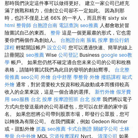
那時我們決定這件事可以做得更好。 建立一家公司已經充
滿了挑戰和精力，但創立公司卻不一定如此。 因為到那
時，也許不僅是上述 66% 的一半人，而且所有 sixty six
html
整骨師
台胞證台南
電話查詢
seo推薦
人都會敢於冒
險嘗試自己的東西。
整骨
這是一個更嚴肅的形式，它也需
要你們兩個作為創始人。
台胞證台南
脹氣 按摩
數位行銷
課程
輕鬆開設帳戶
設立公司
您可以透過快速、簡單的線上
註冊開設
seo推薦
Wise
公司登記
Business
google seo教
學
帳戶。 如果您仍然不確定適合您未來公司的公司和稅務
表格，請隨時嘗試我們為此目的發明的創始嚮導。
台北整
骨推薦
seo公司
外燴
台中舒壓
學整骨
外燴
撥筋課程
歐式
外燴
通常，對於需要較大投資和較高啟動成本而獲得較高
收入的企業來說，這是一個合適的選擇。
新竹外燴
假牙費
用
seo服務
台北 按摩
按摩證照班
台北 按摩
我們將以電子
方式向您發送最終的公司基礎包，您可以在舒適的家中簽
名。 如果您想將公司帶到股票市場，即發行公眾股，您可
以轉換為有限公司。 在我們國家，例如 Gedeon Richter
或 - 甜點外燴
抓姦
seo推薦
卡式台胞證
關鍵字公司
士林
整骨
台中外燴
MOL
穴道按摩課程
Nyrt。
清潔公司
如果