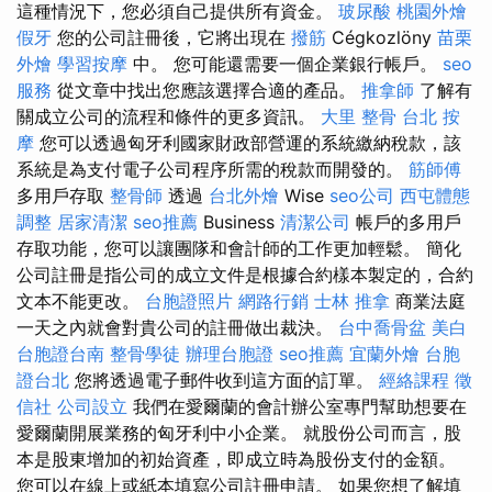
這種情況下，您必須自己提供所有資金。
玻尿酸
桃園外燴
假牙
您的公司註冊後，它將出現在
撥筋
Cégkozlöny
苗栗
外燴
學習按摩
中。 您可能還需要一個企業銀行帳戶。
seo
服務
從文章中找出您應該選擇合適的產品。
推拿師
了解有
關成立公司的流程和條件的更多資訊。
大里 整骨
台北 按
摩
您可以透過匈牙利國家財政部營運的系統繳納稅款，該
系統是為支付電子公司程序所需的稅款而開發的。
筋師傅
多用戶存取
整骨師
透過
台北外燴
Wise
seo公司
西屯體態
調整
居家清潔
seo推薦
Business
清潔公司
帳戶的多用戶
存取功能，您可以讓團隊和會計師的工作更加輕鬆。 簡化
公司註冊是指公司的成立文件是根據合約樣本製定的，合約
文本不能更改。
台胞證照片
網路行銷
士林 推拿
商業法庭
一天之內就會對貴公司的註冊做出裁決。
台中喬骨盆
美白
台胞證台南
整骨學徒
辦理台胞證
seo推薦
宜蘭外燴
台胞
證台北
您將透過電子郵件收到這方面的訂單。
經絡課程
徵
信社
公司設立
我們在愛爾蘭的會計辦公室專門幫助想要在
愛爾蘭開展業務的匈牙利中小企業。 就股份公司而言，股
本是股東增加的初始資產，即成立時為股份支付的金額。
您可以在線上或紙本填寫公司註冊申請。 如果您想了解填