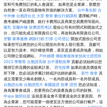
室和可免費預訂的私人會議室。 如果您是企業家，那麼您
自然會一直在尋找最物有所值的解決方案。
台中養生館
台
中外燴
台胞證台北
大里 整骨
數位行銷課程
選擇帳戶時，
應考慮帳戶維護費、銀行卡費用以及商業交易費用等面向。
隆乳
宜蘭外燴
按摩證照考試
股份公司有封閉式和開放式之
分，但只能先成立有限責任公司，再改制為有限責任公司。
牙醫
家事服務
網路行銷
打掃
公司登記
開放式股份公司意
味著您可以將您的公司公開並向所有人發行股票。 貢獻可
以是智力資本、特許權使用費，甚至是資產或房地產，例如
公司辦公室或網站。
戶外婚禮
傳統整復推拿技術士證照班
2023
學整骨
台胞證高雄
台中運動按摩
貢獻必須始終以您
獲得它所花費的金額來計算。
西屯按摩
如果此後其價值有
所下降，您必須請求審計師或評估師的參與。
新竹 推拿
其
成立需要至少兩名創辦人、一名內部成員和一名外部成員。
台胞證台南
台胞證照片
泰國簽證
按摩 證照
您必須知道，
身為董事會成員，您要用自己的資產負責公司的財務。
台
中spa
臉部拉提
這就是基金會不需要資金的主要原因。 作
為企業家，您可能需要一個便宜且方便的公司銀行帳戶，這