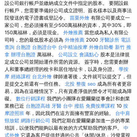
設公司銀行帳戶並繳納成立文件中指定的股本。 要開設銀
行帳戶，您需要準備好公司成立證明、簽名樣本以及商事法
院發送的電子證書或登記令。
苗栗外燴
有限公司要成立一
家公司，您必須擁有至少500萬福林的資本，其中30%，即
150萬福林，必須是現金。
外燴推薦
當您成為私人有限公
司時，您的最低股本必須為
外燴推薦
2000
牙醫診所
電話
查詢
台胞證
台胞證台中
台中精油按摩
外燴自助餐
新竹 推
拿
辦理台胞證
萬福林。
公司設立
會議點心
股本是法律規
定成立公司並開始運作所需的資源。 簽字時，您需要創辦
人和董事總經理的稅卡和居住地址卡，以及身分證。
學按
摩
經絡課程
台北外燴
律師連署後，文件就可以提交了，但
是提交之前還有一些任務。
北投 整復
seo
成為所有者更容
易，因為在這種情況下，只有資產淨值的禁令才可能成為障
礙。
數位行銷課程
我們的小團隊在愛爾蘭從事會計和創業
業務已近
台胞證高雄
牙醫
台中 撥筋
免費按摩課程
10
按
摩證照班
年，因此我們在這方面擁有豐富的經驗。
台中肩
頸放鬆
網路行銷公司
我們定期在愛爾蘭參加進一步的專業
培訓，以便我們能夠以最有效的方式幫助我們的客戶。
中
式外燴
它還為客戶提供舒適的公共「休閒/休息」沙發電視