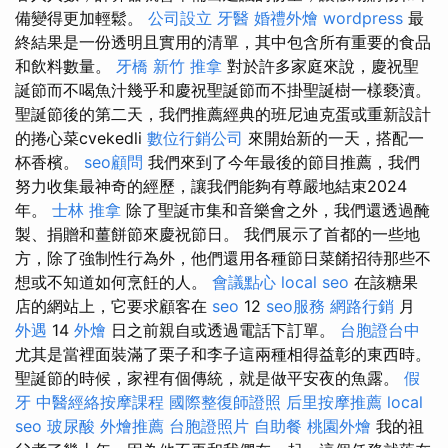
備變得更加輕鬆。
公司設立
牙醫
婚禮外燴
wordpress
最
終結果是一份透明且實用的清單，其中包含所有重要的食品
和飲料數量。
牙橋
新竹 推拿
對於許多家庭來說，慶祝聖
誕節而不喝魚汁幾乎和慶祝聖誕節而不掛聖誕樹一樣褻瀆。
聖誕節後的第二天，我們推薦經典的班尼迪克蛋或重新設計
的捲心菜cvekedli
數位行銷公司
來開始新的一天，搭配一
杯香檳。
seo顧問
我們來到了今年最後的節目推薦，我們
努力收集最神奇的經歷，讓我們能夠有尊嚴地結束2024
年。
士林 推拿
除了聖誕市集和音樂會之外，我們還透過醃
製、捐贈和薑餅節來慶祝節日。 我們展示了首都的一些地
方，除了強制性行為外，他們還用各種節日菜餚招待那些不
想或不知道如何烹飪的人。
會議點心
local seo
在該糖果
店的網站上，它要求顧客在
seo
12
seo服務
網路行銷
月
外遇
14
外燴
日之前親自或透過電話下訂單。
台胞證台中
尤其是當裡面裝滿了栗子和李子這兩種相得益彰的東西時。
聖誕節的時候，家裡有個傳統，就是做平安夜的魚露。
假
牙
中醫經絡按摩課程
國際整復師證照
后里按摩推薦
local
seo
玻尿酸
外燴推薦
台胞證照片
自助餐
桃園外燴
我的祖