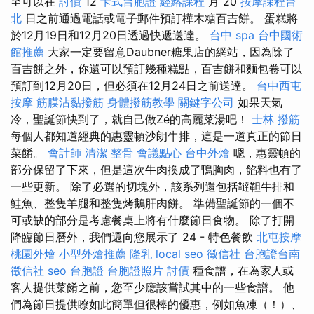
至可以在
討債
12
卡式台胞證
經絡課程
月 20
按摩課程台
北
日之前通過電話或電子郵件預訂樺木糖百吉餅。 蛋糕將
於12月19日和12月20日透過快遞送達。
台中 spa
台中國術
館推薦
大家一定要留意Daubner糖果店的網站，因為除了
百吉餅之外，你還可以預訂幾種糕點，百吉餅和麵包卷可以
預訂到12月20日，但必須在12月24日之前送達。
台中西屯
按摩
筋膜沾黏撥筋
身體撥筋教學
關鍵字公司
如果天氣
冷，聖誕節快到了，就自己做Zé的高麗菜湯吧！
士林 撥筋
每個人都知道經典的惠靈頓沙朗牛排，這是一道真正的節日
菜餚。
會計師
清潔
整骨
會議點心
台中外燴
嗯，惠靈頓的
部分保留了下來，但是這次牛肉換成了鴨胸肉，餡料也有了
一些更新。 除了必選的切塊外，該系列還包括韃靼牛排和
鮭魚、整隻羊腿和整隻烤鵝肝肉餅。 準備聖誕節的一個不
可或缺的部分是考慮餐桌上將有什麼節日食物。 除了打開
降臨節日曆外，我們還向您展示了 24 - 特色餐飲
北屯按摩
桃園外燴
小型外燴推薦
隆乳
local seo
徵信社
台胞證台南
徵信社
seo
台胞證
台胞證照片
討債
種食譜，在為家人或
客人提供菜餚之前，您至少應該嘗試其中的一些食譜。 他
們為節日提供瞭如此簡單但很棒的優惠，例如魚凍（！）、