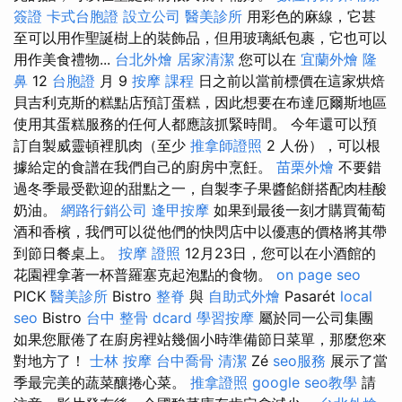
簽證
卡式台胞證
設立公司
醫美診所
用彩色的麻線，它甚
至可以用作聖誕樹上的裝飾品，但用玻璃紙包裹，它也可以
用作美食禮物...
台北外燴
居家清潔
您可以在
宜蘭外燴
隆
鼻
12
台胞證
月 9
按摩 課程
日之前以當前標價在這家烘焙
貝吉利克斯的糕點店預訂蛋糕，因此想要在布達厄爾斯地區
使用其蛋糕服務的任何人都應該抓緊時間。 今年還可以預
訂自製威靈頓裡肌肉（至少
推拿師證照
2 人份），可以根
據給定的食譜在我們自己的廚房中烹飪。
苗栗外燴
不要錯
過冬季最受歡迎的甜點之一，自製李子果醬餡餅搭配肉桂酸
奶油。
網路行銷公司
逢甲按摩
如果到最後一刻才購買葡萄
酒和香檳，我們可以從他們的快閃店中以優惠的價格將其帶
到節日餐桌上。
按摩 證照
12月23日，您可以在小酒館的
花園裡拿著一杯普羅塞克起泡點的食物。
on page seo
PICK
醫美診所
Bistro
整脊
與
自助式外燴
Pasarét
local
seo
Bistro
台中 整骨 dcard
學習按摩
屬於同一公司集團
如果您厭倦了在廚房裡站幾個小時準備節日菜單，那麼您來
對地方了！
士林 按摩
台中喬骨
清潔
Zé
seo服務
展示了當
季最完美的蔬菜釀捲心菜。
推拿證照
google seo教學
請