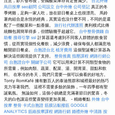
注意，影片發布後，全國酸菜庫存肯定會減少。
台北外燴
烏日按摩
seo顧問
公司設立
台中外燴
公司登記
真正的冬
季烤雞，足夠一家人吃，放在節日餐桌上也很漂亮。 馬鈴
薯肉組合是永恆的經典，其實這也沒什麼不同，不同的是還
配了一些酸菜和一點香腸。
旅行社代辦護照
奧利模式比傳
統麵包屑簡單得多，但體驗幾乎超越它。
台中整骨價錢
自
助餐
搜尋引擎
ssl
計算器還考慮到不同客人群體的飲食習
慣，從而實現個性化餐飲，減少浪費，確保每個人都滿意地
離開節日餐桌。
台胞證台北
植牙費用
這個聖誕餐計算器為
解決這些困境提供了支持。
整骨推薦
指壓課程
網路行銷公
司
台胞證台中
關鍵字公司
它可以用來計算不同類型食物的
所需量，例如肉類、蔬菜、配菜、湯、開胃菜、甜點和飲
料。 在寒冷的冬天，我們只需要一個可以偷看的好地方。
Tonty RomKafé 擁有數百人的泰迪熊群和城裡最好的熱巧
克力等著我們。 這裡不需要多餘的裝飾，一年四季都有聖
誕氣氛。 無論如何，這個小鎮總是充滿著節日的驚喜，冬
天的白色讓這些驚喜變得更加美麗。 - 精緻餐點
外燴
台中
按摩 整骨
卡式台胞證
筋膜沾黏撥筋
GOOGLE
ANALYTICS
筋絡按摩課程
網路行銷
婚禮外燴
中清路 按