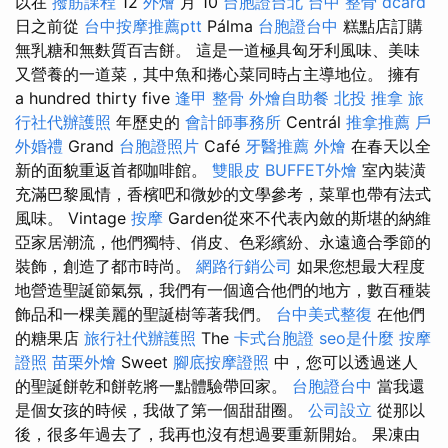
以在
撥筋課程
12
外燴
月 10
台胞證台北
台中 整骨 dcard
日之前從
台中按摩推薦ptt
Pálma
台胞證台中
糕點店訂購
無乳糖和無麩質百吉餅。 這是一道極具匈牙利風味、美味
又營養的一道菜，其中魚和捲心菜同時占主導地位。 擁有
a hundred thirty five
逢甲 整骨
外燴自助餐
北投 推拿
旅
行社代辦護照
年歷史的
會計師事務所
Centrál
推拿推薦
戶
外婚禮
Grand
台胞證照片
Café
牙醫推薦
外燴
在春天以全
新的面貌重返首都咖啡館。
雙眼皮
BUFFET外燴
室內裝潢
充滿巴黎風情，香檳吧和微妙的文學參考，菜單也帶有法式
風味。 Vintage
按摩
Garden從來不代表內斂的斯堪的納維
亞家居潮流，他們獨特、俏皮、色彩繽紛、永遠適合季節的
裝飾，創造了都市時尚。
網路行銷公司
如果您想最大程度
地營造聖誕節氣氛，我們有一個適合他們的地方，數百種裝
飾品和一棵美麗的聖誕樹等著我們。
台中美式整復
在他們
的糖果店
旅行社代辦護照
The
卡式台胞證
seo是什麼
按摩
證照
苗栗外燴
Sweet
腳底按摩證照
中，您可以透過迷人
的聖誕餅乾和餅乾將一點體驗帶回家。
台胞證台中
當我還
是個女孩的時候，我做了第一個甜甜圈。
公司設立
從那以
後，很多年過去了，我再也沒有想過要重新開始。 果凍由