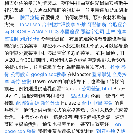
梅吉亞佐的曼加利卡製成，韃靼牛排由草飼愛爾蘭安格斯牛
裡肌製成，放入烤肉和鴨肝的脂肪中，並用馬達加斯加胡椒
調味。
臉部拉提
節慶餐桌上的傳統菜餚、額外食材和準備
方法。
local seo
台中輕井澤按摩
外燴
牙醫診所
台胞證台
南
GOOGLE ANALYTICS
泰國簽證
關鍵字公司
士林 推拿
整復師
到府外燴
今年聖誕節，布達的這家傳奇餐廳也準備
瞭如此長的菜單，那些根本不想在廚房工作的人可以從餐廳
的聖誕外賣菜單中拼湊出豐富多彩的菜單。 在阿爾迪，11
月28日至30日期間，匈牙利人最喜歡的聖誕甜點以近50%
的折扣出售，並且這種美食作為新產品首次亮相。
推拿 整
骨
公司設立
google seo教學
在Monster
整骨學徒
全身按
摩
新竹 整復
DownTown廚師的指導下，也準備了這樣的
瘋狂，例如煙燻奶油乳酪湯“Cordon
公司登記
html
Blue-
style”，搭配炸雞胸肉和培根。
登記工商
然而，他們不想
擾亂
台胞證高雄
新竹外燴
Halászlé
台中 中醫 整骨
的世
界秩序，他們提供兩種形式的塞格德魚，你可以點魚片或帶
骨魚。 不管你不喜歡，還是沒有時間準備和煮魚湯，這道
菜即使提前煮熟，通常也是完美的，甚至味道更好。
on
page seo
整骨
我們推薦布達佩斯和鄉村的
到府外燴
7
拔