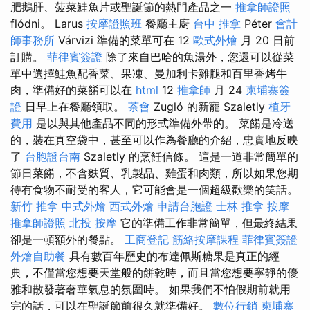
肥鵝肝、菠菜鮭魚片或聖誕節的熱門產品之一
推拿師證照
flódni。 Larus
按摩證照班
餐廳主廚
台中 推拿
Péter
會計
師事務所
Várvizi 準備的菜單可在 12
歐式外燴
月 20 日前
訂購。
菲律賓簽證
除了來自巴哈的魚湯外，您還可以從菜
單中選擇鮭魚配香菜、果凍、曼加利卡雞腿和百里香烤牛
肉，準備好的菜餚可以在
html
12
推拿師
月 24
柬埔寨簽
證
日早上在餐廳領取。
茶會
Zugló 的新寵 Szaletly
植牙
費用
是以與其他產品不同的形式準備外帶的。 菜餚是冷送
的，裝在真空袋中，甚至可以作為餐廳的介紹，忠實地反映
了
台胞證台南
Szaletly 的烹飪信條。 這是一道非常簡單的
節日菜餚，不含麩質、乳製品、雞蛋和肉類，所以如果您期
待有食物不耐受的客人，它可能會是一個超級歡樂的笑話。
新竹 推拿
中式外燴
西式外燴
申請台胞證
士林 推拿
按摩
推拿師證照
北投 按摩
它的準備工作非常簡單，但最終結果
卻是一頓額外的餐點。
工商登記
筋絡按摩課程
菲律賓簽證
外燴自助餐
具有數百年歷史的布達佩斯糖果是真正的經
典，不僅當您想要天堂般的餅乾時，而且當您想要寧靜的優
雅和散發著奢華氣息的氛圍時。 如果我們不怕假期前就用
完的話，可以在聖誕節前很久就準備好。
數位行銷
柬埔寨