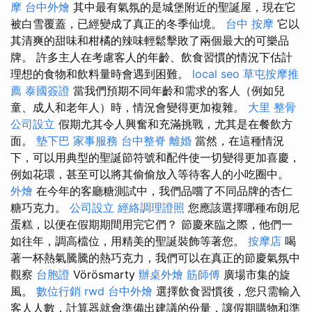
摩
台中外燴
其中最有氣氛的是城堡附近的聖誕屋，現在它
被白雪覆蓋，已經變成了真正的冬季仙境。
台中 按摩
它以
其清爽的甜味和柑橘的辣味輕鬆擊敗了兩個最大的可樂品
牌。 許多主人在考慮客人的年齡、飲食習慣的情況下估計
理想的食物和飲料量時會遇到困難。
local seo
草屯按摩推
薦
泰國簽證
當我們預期不同年齡和需求的客人（例如兒
童、成人和老年人）時，情況會變得更加複雜。
大里 整骨
公司設立
假期尤其令人興奮和充滿挑戰，尤其是在餐飲方
面。
墊下巴
家事服務
台中整脊
離婚
當然，在這種情況
下，可以用典型的聖誕節符號和配件使一切變得更加喜慶，
例如花環，甚至可以將其偷偷放入等待客人的小吃圈中。
外燴
在今年的客廳糖測試中，我們品嚐了不同品牌的杏仁
糖巧克力。
公司設立
經絡調理證照
您應該選擇哪種布朗尼
蛋糕，以便在假期期間用完它們？ 節慶來臨之際，他們一
如往年，調高檔位，用精美的聖誕裝飾等著您。
按摩店
喝
著一杯熱氣騰騰的熱巧克力，我們可以在真正的節慶氣氛中
觀察
台胞證
Vörösmarty
辦桌外燴
筋師傅
廣場市集的旋
風。
數位行銷
rwd
台中外燴
選擇飲食習慣後，您只需輸入
客人人數，計算器就會準備出建議的份量，讓假期購物和準