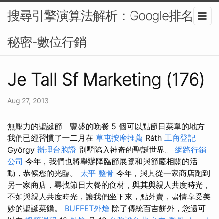
搜尋引擎演算法解析：Google排名的
秘密-數位行銷
Je Tall Sf Marketing (176)
Aug 27, 2013
無壓力的聖誕節，豐盛的晚餐 5 個可以點節日菜單的地方
我們已經習慣了十二月在
草屯按摩推薦
Ráth
工商登記
György
辦理台胞證
別墅陷入神奇的聖誕世界。
網路行銷
公司
今年，我們也將舉辦降臨節展覽和與節慶相關的活
動，恭候您的光臨。
太平 整骨
今年，與其從一家商店跑到
另一家商店，尋找節日大餐的食材，與其與親人共度時光，
不如與親人共度時光，讓我們坐下來，點外賣，盡情享受美
妙的聖誕菜餚。
BUFFET外燴
除了傳統百吉餅外，您還可