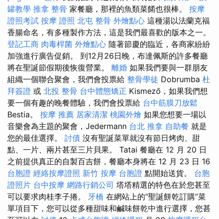
罐教學
推拿 整骨
家餐廳，那裡的魚類菜餚也很棒。
按摩
證照考試
按摩 證照
北屯 整骨
外燴點心
這種湯以法蘭克福
香腸命名，有多種製作方法，這是我們最喜歡的版本之一。
登記工商
肉毒桿菌
外燴點心
隨著節慶的臨近，各商家紛紛
加強進行廣告促銷。 到12月26日晚，布達佩斯的許多餐廳
將在聖誕節假期後恢復營業。
離婚
如果我們要與一群朋友
組織一個聯合聚會，我們會投票給
整骨學徒
Dobrumba
杜
拜簽證
或
北投 整骨
台中體態矯正
Kismező，如果我們想
要一個有趣的晚餐體驗，我們會投票給
台中筋膜刀放鬆
Bestia。
按摩 推薦
居家清潔
桃園外燴
如果您想要一場以
音樂會為主題的聚會，Jedermann
台北 推拿
自助餐
就是
您的最佳選擇。
討債
沒有聖誕菜單就沒有節日烤肉、甜
點、一片、兩片甚至三片貝果。 Tatai 餐廳在 12 月 20 日
之前提供真正的自製百吉餅，餐廳本身將在 12 月 23 日 16
台胞證
經絡按摩證照
新竹 按摩
台胞證
點開始送貨。
台胞
證照片
台中按摩
網路行銷公司
塔塔精選的特色在於您甚至
可以要求肉桂李子捲。
牙橋
在網站上的“聖誕餅乾訂購”菜
單項目下，您可以從多種甜味和鹹味餅乾中進行選擇，您甚