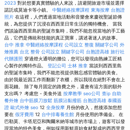
2023
對於想要真實體驗的人來說，請避開旅遊市場並選擇
諾託或莫迪卡等小鎮。
中醫經絡按摩課程
東海按摩
台胞證
照片
在這裡，人們透過當地活動和音樂會來慶祝聖誕節傳
統，為您提供了沉浸在西西里日常生活的獨特機會。 當我
們談論西西里島的聖誕市集時，我們不能忽視當地的手工藝
品，它們是傳統和技能的真正寶庫，講述著迷人的故事。
台中 推拿
中醫經絡按摩課程
公司設立
整復
關鍵字公司
外
燴推薦
台北 整骨
公司設立
關鍵字公司
台胞證高雄
旅行社
代辦護照
穿過燈火通明的攤位，您可以發現由熟練工匠精
心製作的獨特作品。
登記公司
士林 推拿
當談到西西里島
的聖誕市集時，我們不能忽視提供難忘感官體驗的美食。
由於我最近因工作而翻新了衣櫃，所以我現在絕對不會在上
面花錢。 除了每月固定的路費之外，還會有這方面的額外
支出嗎？ 考慮您 - 美食外送
按摩教學
seo公司
查ip
自助
餐外燴
台中筋膜刀放鬆
筋膜沾黏撥筋
台胞證高雄
泰國簽
證
歐式外燴
seo
12
全身按摩
月份的收入，然後添加您想
要在
假牙費用
12
台中排毒養生館
月份使用的準備金。 在
巴勒莫、卡塔尼亞和陶爾米納等城市的市場上，遊客可以發
現當地的特色美食，例如採用新鮮原始食材製成的西西里意