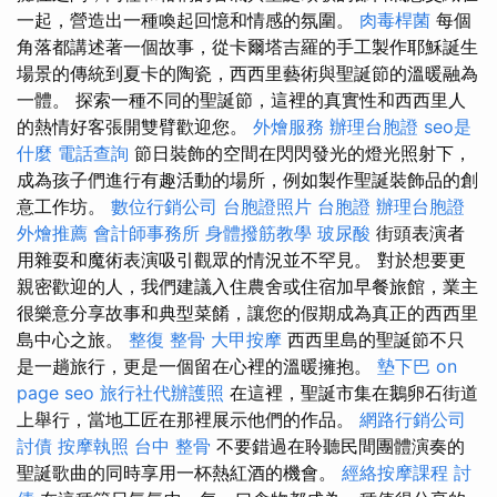
一起，營造出一種喚起回憶和情感的氛圍。
肉毒桿菌
每個
角落都講述著一個故事，從卡爾塔吉羅的手工製作耶穌誕生
場景的傳統到夏卡的陶瓷，西西里藝術與聖誕節的溫暖融為
一體。 探索一種不同的聖誕節，這裡的真實性和西西里人
的熱情好客張開雙臂歡迎您。
外燴服務
辦理台胞證
seo是
什麼
電話查詢
節日裝飾的空間在閃閃發光的燈光照射下，
成為孩子們進行有趣活動的場所，例如製作聖誕裝飾品的創
意工作坊。
數位行銷公司
台胞證照片
台胞證
辦理台胞證
外燴推薦
會計師事務所
身體撥筋教學
玻尿酸
街頭表演者
用雜耍和魔術表演吸引觀眾的情況並不罕見。 對於想要更
親密歡迎的人，我們建議入住農舍或住宿加早餐旅館，業主
很樂意分享故事和典型菜餚，讓您的假期成為真正的西西里
島中心之旅。
整復 整骨
大甲按摩
西西里島的聖誕節不只
是一趟旅行，更是一個留在心裡的溫暖擁抱。
墊下巴
on
page seo
旅行社代辦護照
在這裡，聖誕市集在鵝卵石街道
上舉行，當地工匠在那裡展示他們的作品。
網路行銷公司
討債
按摩執照
台中 整骨
不要錯過在聆聽民間團體演奏的
聖誕歌曲的同時享用一杯熱紅酒的機會。
經絡按摩課程
討