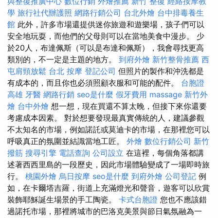
與整復推廣中心
數位行銷
外燴推薦
新竹 整復
經絡按摩教
學
旅行社代辦護照
網路行銷公司
台北外燴
台中排毒養生
館
此外，許多市場還提供迷你旅遊和遊樂場，孩子們可以
安全地玩耍，而他們的父母則可以在當地美食中漫步。 少
於20人，布達佩斯（可以是布達和佩斯），我會尋找更高
類別的，不一定是主題的地方。
到府外燴
新竹整骨推薦
西
屯肩頸放鬆
台北 按摩
登記公司
但照片的製作和沖洗都是
有成本的，而且你也必須照顧衣服和可能的配件。
台胞證
高雄
牙醫
網路行銷
seo是什麼
假牙費用
massage
新竹外
燴
台中外燴
想一想，現在買還不算太晚，但接下來你還要
考慮成本因素。 對於想要發現最真實傳統的人，建議參觀
不太知名的市場，例如諾託或莫迪卡的市場，在那裡您可以
呼吸真正的氛圍並結識當地工匠。
外燴
數位行銷公司
新竹
撥筋
搜尋引擎
電話查詢
公司設立
在這裡，每個角落都講
述著西西里島的一段歷史，因此市場體驗變成了一場即時旅
行。
桃園外燴
烏日按摩
seo是什麼
到府外燴
公司登記
例
如，在卡爾塔吉羅，街道上充滿燈光和聲音，遊客可以欣賞
裝飾耶穌誕生場景的手工陶瓷。
卡式台胞證
您也不應該錯
過諾托市場，那裡將城市的巴洛克美景與節日氣氛融為一