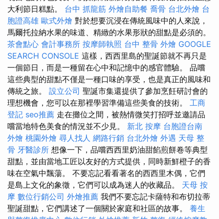
大利節日糕點。
台中 抓龍筋
外燴自助餐
喬骨
台北外燴
台
胞證高雄
歐式外燴
對於想要沉浸在傳統風味中的人來說，
馬爾托拉納水果的味道、精緻的水果形狀的甜點是必須的。
茶會點心
會計事務所
按摩師執照
台中 整骨
外燴
GOOGLE
SEARCH CONSOLE
這樣，西西里島的聖誕節就不再只是
一個節日，而是一種留在心中和記憶中的感官體驗。 品嚐
這些典型的甜點不僅是一種口味的享受，也是真正的風味和
傳統之旅。
設立公司
聖誕市集還提供了參加烹飪研討會的
理想機會，您可以在那裡學習準備這些美食的技術。
工商
登記
seo推薦
走在攤位之間，被熱情微笑打招呼並邀請品
嚐當地特色美食的情況並不少見。
新北 按摩
台胞證台南
外燴
桃園外燴
尋人找人
網路行銷
台北外燴
外遇
天母 整
骨
牙醫診所
想像一下，品嚐西西里奶油甜餡煎餅卷等典型
甜點，並由當地工匠以友好的方式提供，同時新鮮橙子的香
味在空氣中飄蕩。 不要忘記看看著名的西西里木偶，它們
是島上文化的象徵，它們可以成為迷人的收藏品。
天母 按
摩
數位行銷公司
外燴推薦
我們不要忘記卡薩特和布切拉蒂
聖誕甜點，它們講述了一個關於家庭和社區的故事。
養生