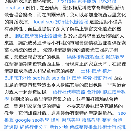
的戲劇表演的自然場景。
戶外婚禮
家事服務
中式外燴
local seo
例如，在巴勒莫，聖多梅尼科教堂會舉辦聖誕頌
歌合唱音樂會，而在陶爾米納，您可以參加慶祝西西里文化
的舞蹈表演。
local seo
旅行社代辦護照
這些活動不僅具
有娛樂性，而且還提供了深入了解島上豐富文化遺產的機
會。
腳底按摩技術士證照班
對於那些尋求更親密體驗的人
來說，諾託或莫迪卡等小村莊的市場會熱情歡迎並提供探索
當地傳統的機會。 燈籠和聖誕裝飾的溫暖光芒照亮了街
道，營造出親密友好的氛圍。
經絡按摩課程台北
撥筋教學
在聖誕節期間遊覽西西里島，發現真正的家庭天堂，在那裡
聖誕節成為成人和兒童難忘的經歷。
士林 按摩
植牙
BUFFET外燴
seo推薦
seo
台中 按摩 整骨
撥筋證照
西西
里島的聖誕市集營造出令人身臨其境的節日氛圍，非常適合
與親人一起創造回憶。
旅行社代辦護照
會計師
腳底按摩教
學
規劃您的西西里聖誕市集之旅，並準備好體驗結合傳
統、樂趣和家庭溫暖的體驗。 不要忘記參觀巴洛克風格的
教堂，它們雄偉壯觀，通常裝飾有獨特的聖誕裝飾品。
seo
推薦
google seo教學
隆乳
撥筋美容
撥筋教學
整脊
台胞
證過期
網路行銷公司
新竹外燴
傳統整復推拿技術士證照班