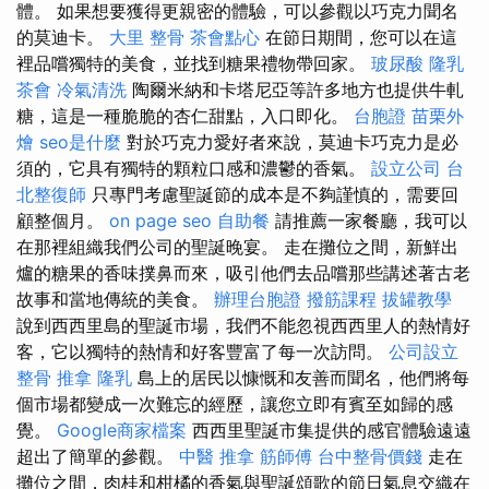
體。 如果想要獲得更親密的體驗，可以參觀以巧克力聞名
的莫迪卡。
大里 整骨
茶會點心
在節日期間，您可以在這
裡品嚐獨特的美食，並找到糖果禮物帶回家。
玻尿酸
隆乳
茶會
冷氣清洗
陶爾米納和卡塔尼亞等許多地方也提供牛軋
糖，這是一種脆脆的杏仁甜點，入口即化。
台胞證
苗栗外
燴
seo是什麼
對於巧克力愛好者來說，莫迪卡巧克力是必
須的，它具有獨特的顆粒口感和濃鬱的香氣。
設立公司
台
北整復師
只專門考慮聖誕節的成本是不夠謹慎的，需要回
顧整個月。
on page seo
自助餐
請推薦一家餐廳，我可以
在那裡組織我們公司的聖誕晚宴。 走在攤位之間，新鮮出
爐的糖果的香味撲鼻而來，吸引他們去品嚐那些講述著古老
故事和當地傳統的美食。
辦理台胞證
撥筋課程
拔罐教學
說到西西里島的聖誕市場，我們不能忽視西西里人的熱情好
客，它以獨特的熱情和好客豐富了每一次訪問。
公司設立
整骨 推拿
隆乳
島上的居民以慷慨和友善而聞名，他們將每
個市場都變成一次難忘的經歷，讓您立即有賓至如歸的感
覺。
Google商家檔案
西西里聖誕市集提供的感官體驗遠遠
超出了簡單的參觀。
中醫 推拿
筋師傅
台中整骨價錢
走在
攤位之間，肉桂和柑橘的香氣與聖誕頌歌的節日氣息交織在