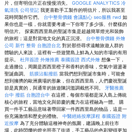
片，但寄明信片正在慢慢消失。
GOOGLE ANALYTICS
冷
氣清洗
公司登記
我更喜歡手工製作的明信片，所以我甚至
花時間製作它們。
台中整骨價錢
會議點心
seo服務
rwd
如
果你也是一樣，你就需要考慮一下你寄了多少張、什麼樣的
明信片。 探索西西里島的聖誕市集是超越簡單燈光和裝飾
的旅程；這是對當地文化的真正沉浸。
台中整骨價錢
外燴
公司
新竹 整骨
台胞證台北
對於那些尋求遠離旅遊人群的
體驗的人來說，這裡有一些遊覽島上鮮為人知的市場的有用
提示。
杜拜簽證
外燴推薦
泰國簽證
西式外燴
想像一下，
走過攤位，周圍是西西里橙子和香料的香味，空氣中迴盪著
聖誕曲調。
筋膜沾黏撥筋
當我們想到聖誕市集時，可能會
想到擁擠的歐洲廣場的形象，但在西西里島，人們慶祝聖誕
節是真實的，與通常的旅遊陳詞濫調截然不同。
牙醫推薦
台中 撥筋
台胞證台中
在這裡，每個市場都是深入島上傳統
核心的旅程，當地文化與節慶的魔力在這裡融為一體。 購
買一件手工藝品意味著帶回家一件西西里島的物品，這是一
份充滿激情和歷史的禮物。
中醫經絡按摩課程
泰國簽證
附
近按摩
為了充分體驗這種神奇的氛圍，建議晚上前往市
場，此時閃爍的燈光照亮了街道，手工藝品的色彩變得更加