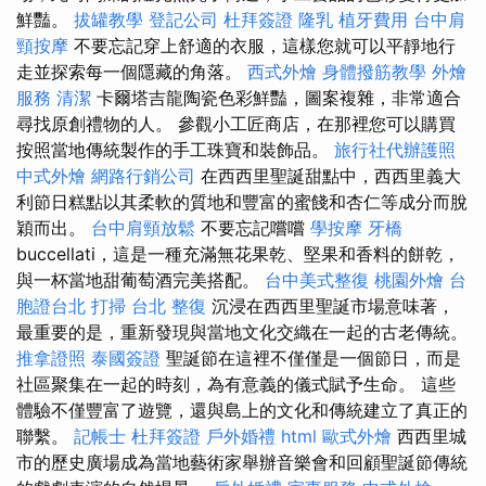
鮮豔。
拔罐教學
登記公司
杜拜簽證
隆乳
植牙費用
台中肩
頸按摩
不要忘記穿上舒適的衣服，這樣您就可以平靜地行
走並探索每一個隱藏的角落。
西式外燴
身體撥筋教學
外燴
服務
清潔
卡爾塔吉龍陶瓷色彩鮮豔，圖案複雜，非常適合
尋找原創禮物的人。 參觀小工匠商店，在那裡您可以購買
按照當地傳統製作的手工珠寶和裝飾品。
旅行社代辦護照
中式外燴
網路行銷公司
在西西里聖誕甜點中，西西里義大
利節日糕點以其柔軟的質地和豐富的蜜餞和杏仁等成分而脫
穎而出。
台中肩頸放鬆
不要忘記嚐嚐
學按摩
牙橋
buccellati，這是一種充滿無花果乾、堅果和香料的餅乾，
與一杯當地甜葡萄酒完美搭配。
台中美式整復
桃園外燴
台
胞證台北
打掃
台北 整復
沉浸在西西里聖誕市場意味著，
最重要的是，重新發現與當地文化交織在一起的古老傳統。
推拿證照
泰國簽證
聖誕節在這裡不僅僅是一個節日，而是
社區聚集在一起的時刻，為有意義的儀式賦予生命。 這些
體驗不僅豐富了遊覽，還與島上的文化和傳統建立了真正的
聯繫。
記帳士
杜拜簽證
戶外婚禮
html
歐式外燴
西西里城
市的歷史廣場成為當地藝術家舉辦音樂會和回顧聖誕節傳統