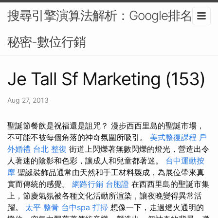
搜尋引擎演算法解析：Google排名的
秘密-數位行銷
Je Tall Sf Marketing (153)
Aug 27, 2013
聖誕節餐飲是祝福還是詛咒？ 漫步西西里島的聖誕市場，
不可能不被每個角落的神奇氛圍所吸引。
美式整復課程
戶
外婚禮
台北 整復
街道上閃爍著無數閃爍的燈光，營造出令
人著迷的陰影和色彩，讓成人和兒童都著迷。
台中運動按
摩
聖誕裝飾品通常由天然和手工材料製成，為展位帶來真
實而傳統的感覺。
網路行銷
台胞證
在西西里島的聖誕市集
上，節慶氣氛被各種文化活動所渲染，讓夜晚變得異常活
躍。
太平 整骨
台中spa
打掃
想像一下，走過燈火通明的