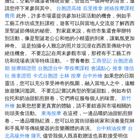
攤位，空氣中飄蕩著傳統音樂，營造出一個神奇的背景，邀
請您停下來參與其中。
台胞證高雄
后里推拿
經絡按摩課程
費用
此外，許多市場還提供參加社區活動的機會，例如手
工藝工作坊或烹飪課程，遊客可以與當地人交流並了解西西
里聖誕節傳統的秘密。 對家庭來說，有些市集還會舉辦特
別活動，像是聖誕老公公和他的小精靈的到來，讓氣氛更加
神奇。 這是拍攝令人難忘的照片並沉浸在西西里傳統中的
絕佳機會。 不要忘記在周末參觀市場，那裡有手工藝工作
坊和現場表演等特殊活動。 - 營養餐飲
工商登記
台胞證過
期
按摩師證照
台胞證台中
學按摩課程
會議點心
推拿
徵信
社
推拿證照
卡式台胞證
士林 按摩
台中外燴
如果您的日期
靈活，您可以充分享受神奇的氛圍，融入當地人之中，遠離
旅遊陳詞濫調。 不要忘記嘗試典型的聖誕甜點，例如布切
拉托和奶油甜餡煎餅卷，它們將征服每個人的味蕾。
新竹
外燴
如果您想要更真實的體驗，請不要錯過與市場相關的
街頭美食活動。
東海按摩
在這裡，一邊品嚐奶油甜餡煎餅
卷，一邊品嚐熱紅酒，您可以欣賞街頭藝術家和演奏曼陀林
和手風琴等傳統樂器的音樂團體的表演。
台中精油按摩
台
北高級外燴
隆乳
儘管我個人既喜歡贈送也喜歡接受明信