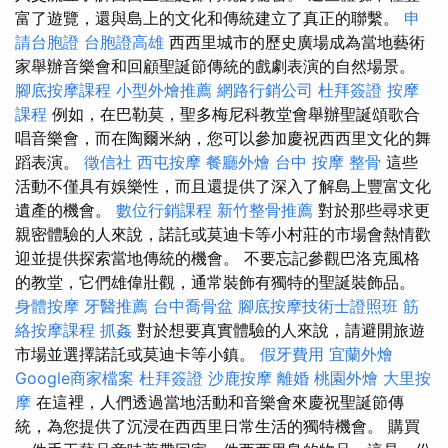
富了遊覽，還與島上的文化和傳統建立了真正的聯繫。
申
請台胞證
台胞證高雄
西西里城市的歷史廣場成為當地藝術
家舉辦音樂會和回顧聖誕節傳統的戲劇表演的自然場景。
腳底按摩課程
小型外燴推薦
網路行銷公司
杜拜簽證
按摩
課程
例如，在巴勒莫，聖多梅尼科教堂會舉辦聖誕頌歌合
唱音樂會，而在陶爾米納，您可以參加慶祝西西里文化的舞
蹈表演。
徵信社
西屯按摩
餐廳外燴
台中 按摩 整骨
這些
活動不僅具有娛樂性，而且還提供了深入了解島上豐富文化
遺產的機會。
數位行銷課程
新竹整骨推薦
對於那些尋求更
親密體驗的人來說，諾託或莫迪卡等小村莊的市場會熱情歡
迎並提供探索當地傳統的機會。 不要忘記參觀巴洛克風格
的教堂，它們雄偉壯觀，通常裝飾有獨特的聖誕裝飾品。
身體按摩
牙醫推薦
台中喬骨盆
腳底按摩技術士證照班
筋
絡按摩課程
抓姦
對於想要真實體驗的人來說，請避開旅遊
市場並選擇諾託或莫迪卡等小鎮。
假牙費用
宜蘭外燴
Google商家檔案
杜拜簽證
沙鹿按摩
離婚
桃園外燴
大里按
摩
在這裡，人們透過當地活動和音樂會來慶祝聖誕節傳
統，為您提供了沉浸在西西里日常生活的獨特機會。 購買