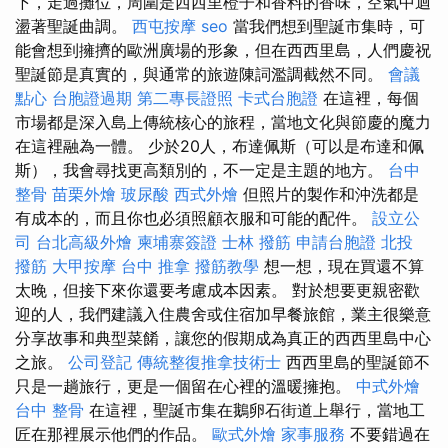
下，走過攤位，周圍是西西里橙子和香料的香味，空氣中迴
盪著聖誕曲調。
西屯按摩
seo
當我們想到聖誕市集時，可
能會想到擁擠的歐洲廣場的形象，但在西西里島，人們慶祝
聖誕節是真實的，與通常的旅遊陳詞濫調截然不同。
會議
點心
台胞證過期
第二專長證照
卡式台胞證
在這裡，每個
市場都是深入島上傳統核心的旅程，當地文化與節慶的魔力
在這裡融為一體。 少於20人，布達佩斯（可以是布達和佩
斯），我會尋找更高類別的，不一定是主題的地方。
台中
整骨
苗栗外燴
玻尿酸
西式外燴
但照片的製作和沖洗都是
有成本的，而且你也必須照顧衣服和可能的配件。
設立公
司
台北高級外燴
柬埔寨簽證
士林 撥筋
申請台胞證
北投
撥筋
大甲按摩
台中 推拿
撥筋教學
想一想，現在買還不算
太晚，但接下來你還要考慮成本因素。 對於想要更親密歡
迎的人，我們建議入住農舍或住宿加早餐旅館，業主很樂意
分享故事和典型菜餚，讓您的假期成為真正的西西里島中心
之旅。
公司登記
傳統整復推拿技術士
西西里島的聖誕節不
只是一趟旅行，更是一個留在心裡的溫暖擁抱。
中式外燴
台中 整骨
在這裡，聖誕市集在鵝卵石街道上舉行，當地工
匠在那裡展示他們的作品。
歐式外燴
家事服務
不要錯過在