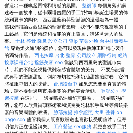
營造出一種喚起回憶和情感的氛圍。
整復師
每個角落都講
述著一個故事，從卡爾塔吉羅的手工製作耶穌誕生場景的傳
統到夏卡的陶瓷，西西里藝術與聖誕節的溫暖融為一體。
當我們談論西西里島的聖誕市集時，我們不能忽視當地的手
工藝品，它們是傳統和技能的真正寶庫，講述著迷人的故
事。
士林 整骨
隆鼻
設立公司
查ip
苗栗外燴
台中排毒養生
館
穿過燈火通明的攤位，您可以發現由熟練工匠精心製作
的獨特作品。
西屯按摩
台北 整骨
公司設立
網路行銷
經絡
按摩課程台北
撥筋美容
seo
當談到西西里島的聖誕市集
時，我們不能忽視提供難忘感官體驗的美食。 不要忘記嘗
試典型的聖誕甜點，例如布切拉托和奶油甜餡煎餅卷，它們
將征服每個人的味蕾。
台胞證台中
如果您想要更真實的體
驗，請不要錯過與市場相關的街頭美食活動。
登記公司
學
習按摩
在這裡，一邊品嚐奶油甜餡煎餅卷，一邊品嚐熱紅
酒，您可以欣賞街頭藝術家和演奏曼陀林和手風琴等傳統樂
器的音樂團體的表演。
臉部拉提
推拿證照
大里 整骨
on
page seo
儘管我個人既喜歡贈送也喜歡接受明信片，但寄
明信片正在慢慢消失。
工商登記
seo服務
我更喜歡手工製