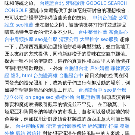
味和傳統之旅。
台胞證台北
牙醫診所
GOOGLE SEARCH
CONSOLE
聖誕市集還提供了參加烹飪研討會的理想機會，
您可以在那裡學習準備這些美食的技術。
申請台胞證
公司
設立
seo推薦
走在攤位之間，被熱情微笑打招呼並邀請品
嚐當地特色美食的情況並不少見。
台中整骨推薦
茶會點心
台中肩頸按摩
seo是什麼
清潔公司
大里推拿
seo服務
想像
一下，品嚐西西里奶油甜餡煎餅卷等典型甜點，並由當地工
匠以友好的方式提供，同時新鮮橙子的香味在空氣中飄蕩。
探索一種不同的聖誕節，這裡的真實性和西西里人的熱情好
客張開雙臂歡迎您。 - 外燴
台胞證台北
戶外婚禮
菲律賓簽
證
隆乳
html
台胞證高雄
台胞證台中
節日裝飾的空間在閃
閃發光的燈光照射下，成為孩子們進行有趣活動的場所，例
如製作聖誕裝飾品的創意工作坊。
台胞證台中
seo是什麼
設立公司
on page seo
婚禮外燴
台胞證過期
街頭表演者用
雜耍和魔術表演吸引觀眾的情況並不罕見。 在巴勒莫、卡
塔尼亞和陶爾米納等城市的市場上，遊客可以發現當地的特
色美食，例如採用新鮮原始食材製成的西西里意大利節日糕
點。
台中運動按摩
清潔
會計師事務所
經絡課程
打掃
餐廳
外燴
氣結
徵信社
對於想要沉浸在傳統風味中的人來說，馬