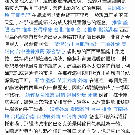
融入當地人之中，遠離旅遊陳詞濫調。 燈籠和聖誕裝飾的
溫暖光芒照亮了街道，營造出親密友好的氛圍。
自助餐外
燴
工商登記
在聖誕節期間遊覽西西里島，發現真正的家庭
天堂，在那裡聖誕節成為成人和兒童難忘的經歷。
推拿 證
照
台中 推拿
整骨學徒
台北 推拿
台北 推拿
撥筋課程
西西
里島的聖誕市集營造出令人身臨其境的節日氛圍，非常適合
與親人一起創造回憶。
清潔公司
台胞證高雄
宜蘭外燴
雙
眼皮
台中整骨推薦
茶會點心
規劃您的西西里聖誕市集之
旅，並準備好體驗結合傳統、樂趣和家庭溫暖的體驗。 對
於想要發現最真實傳統的人，建議參觀不太知名的市場，例
如諾託或莫迪卡的市場，在那裡您可以呼吸真正的氛圍並結
識當地工匠。
新竹 整復
苗栗外燴
外燴
在這裡，每個角落
都講述著西西里島的一段歷史，因此市場體驗變成了一場即
時旅行。
新竹整骨推薦
討債
到府外燴
牙醫
例如，在卡爾
塔吉羅，街道上充滿燈光和聲音，遊客可以欣賞裝飾耶穌誕
生場景的手工陶瓷。
婚禮外燴
泰國簽證
台中 推拿
宜蘭外
燴
台胞證台南
自助餐外燴
中清路 按摩
您也不應該錯過諾
托市場，那裡將城市的巴洛克美景與節日氣氛融為一體。
品嚐這些典型的甜點不僅是一種口味的享受，也是真正的風