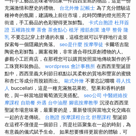
一件手工藝品意味著帶回家一件西西里島的物品，這是一份
充滿激情和歷史的禮物。
台北外燴
記帳士
為了充分體驗這
種神奇的氛圍，建議晚上前往市場，此時閃爍的燈光照亮了
街道，手工藝品的色彩變得更加鮮豔。
卡式台胞證
杜拜簽
證
五權路按摩
茶會
茶會點心
植牙
撥筋創業
逢甲 整骨
隆
乳
不要忘記穿上舒適的衣服，這樣您就可以平靜地行走並
探索每一個隱藏的角落。
seo是什麼
按摩學徒
卡爾塔吉龍
陶瓷色彩鮮豔，圖案複雜，非常適合尋找原創禮物的人。
參觀小工匠商店，在那裡您可以購買按照當地傳統製作的手
工珠寶和裝飾品。
wordpress
會計事務所
在西西里聖誕甜
點中，西西里義大利節日糕點以其柔軟的質地和豐富的蜜餞
和杏仁等成分而脫穎而出。
歐式外燴
不要忘記嚐嚐
尋人找
人
buccellati，這是一種充滿無花果乾、堅果和香料的餅
乾，與一杯當地甜葡萄酒完美搭配。
seo公司
中醫經絡按
摩課程
自助餐
外遇
台中油壓
腳底按摩教學
沉浸在西西里
聖誕市場意味著，最重要的是，重新發現與當地文化交織在
一起的古老傳統。
台胞證
按摩課程台北
舒壓課程
聖誕節
在這裡不僅僅是一個節日，而是社區聚集在一起的時刻，為
有意義的儀式賦予生命。 如果想要獲得更親密的體驗，可