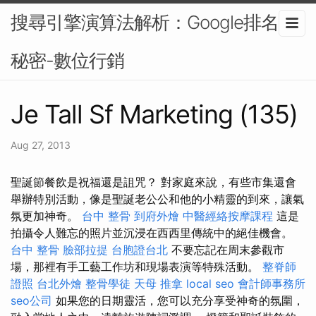
搜尋引擎演算法解析：Google排名的
秘密-數位行銷
Je Tall Sf Marketing (135)
Aug 27, 2013
聖誕節餐飲是祝福還是詛咒？ 對家庭來說，有些市集還會
舉辦特別活動，像是聖誕老公公和他的小精靈的到來，讓氣
氛更加神奇。
台中 整骨
到府外燴
中醫經絡按摩課程
這是
拍攝令人難忘的照片並沉浸在西西里傳統中的絕佳機會。
台中 整骨
臉部拉提
台胞證台北
不要忘記在周末參觀市
場，那裡有手工藝工作坊和現場表演等特殊活動。
整脊師
證照
台北外燴
整骨學徒
天母 推拿
local seo
會計師事務所
seo公司
如果您的日期靈活，您可以充分享受神奇的氛圍，