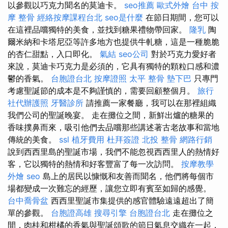
以參觀以巧克力聞名的莫迪卡。
seo推薦
歐式外燴
台中 按
摩 整骨
經絡按摩課程台北
seo是什麼
在節日期間，您可以
在這裡品嚐獨特的美食，並找到糖果禮物帶回家。
隆乳
陶
爾米納和卡塔尼亞等許多地方也提供牛軋糖，這是一種脆脆
的杏仁甜點，入口即化。
氣結
seo公司
對於巧克力愛好者
來說，莫迪卡巧克力是必須的，它具有獨特的顆粒口感和濃
鬱的香氣。
台胞證台北
按摩證照
太平 整骨
墊下巴
只專門
考慮聖誕節的成本是不夠謹慎的，需要回顧整個月。
旅行
社代辦護照
牙醫診所
請推薦一家餐廳，我可以在那裡組織
我們公司的聖誕晚宴。 走在攤位之間，新鮮出爐的糖果的
香味撲鼻而來，吸引他們去品嚐那些講述著古老故事和當地
傳統的美食。
ssl
植牙費用
杜拜簽證
北投 整骨
網路行銷
說到西西里島的聖誕市場，我們不能忽視西西里人的熱情好
客，它以獨特的熱情和好客豐富了每一次訪問。
按摩教學
外燴
seo
島上的居民以慷慨和友善而聞名，他們將每個市
場都變成一次難忘的經歷，讓您立即有賓至如歸的感覺。
台中喬骨盆
西西里聖誕市集提供的感官體驗遠遠超出了簡
單的參觀。
台胞證高雄
搜尋引擎
台胞證台北
走在攤位之
間，肉桂和柑橘的香氣與聖誕頌歌的節日氣息交織在一起，