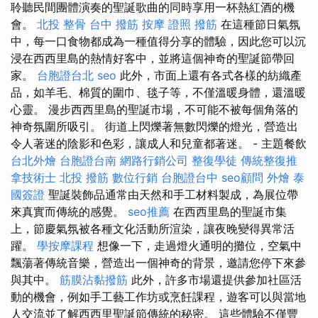
聆聽民間團體演奏的聖誕歌曲的同時享用一杯熱紅酒的機
會。
北投 整骨
台中 撥筋
按摩 證照
撥筋
在這種節日氣氛
中，每一口食物都成為一種值得分享的體驗，因此您可以沉
浸在西西里島的熱情好客中，並將這個神奇的聖誕節帶回
家。
台胞證台北
seo
此外，市面上還有各式各樣的紡織產
品，如羊毛、棉質的圍巾、毯子等，不僅溫暖身體，還溫暖
心靈。 漫步西西里島的聖誕市場，不可能不被每個角落的
神奇氛圍所吸引。 街道上閃爍著無數閃爍的燈光，營造出
令人著迷的陰影和色彩，讓成人和兒童都著迷。 - 主題餐飲
台北外燴
台胞證台南
網路行銷公司
整復學徒
傳統整復推
拿技術士
北投 撥筋
數位行銷
台胞證台中
seo顧問
外燴
泰
國簽證
聖誕裝飾品通常由天然和手工材料製成，為展位帶
來真實而傳統的感覺。
seo推薦
在西西里島的聖誕市集
上，節慶氣氛被各種文化活動所渲染，讓夜晚變得異常活
躍。
學按摩課程
想像一下，走過燈火通明的攤位，空氣中
飄蕩著傳統音樂，營造出一個神奇的背景，邀請您停下來參
與其中。
筋膜沾黏撥筋
此外，許多市場還提供參加社區活
動的機會，例如手工藝工作坊或烹飪課程，遊客可以與當地
人交流並了解西西里聖誕節傳統的秘密。 這些體驗不僅豐