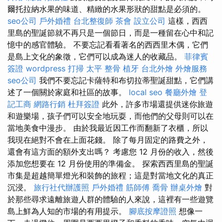
爾托拉納水果的味道、精緻的水果形狀的甜點是必須的。
seo公司
戶外婚禮
台北整復師
茶會
設立公司
這樣，西西
里島的聖誕節就不再只是一個節日，而是一種留在心中和記
憶中的感官體驗。 不要忘記看看著名的西西里木偶，它們
是島上文化的象徵，它們可以成為迷人的收藏品。
菲律賓
簽證
wordpress
打掃
太平 整骨
植牙
台北外燴
外燴服務
seo公司
我們不要忘記卡薩特和布切拉蒂聖誕甜點，它們講
述了一個關於家庭和社區的故事。
local seo
餐廳外燴
登
記工商
網路行銷
杜拜簽證
此外，許多市場還提供迷你旅遊
和遊樂場，孩子們可以安全地玩耍，而他們的父母則可以在
當地美食中漫步。 由於我最近因工作而翻新了衣櫃，所以
我現在絕對不會在上面花錢。 除了每月固定的路費之外，
還會有這方面的額外支出嗎？ 考慮您 12 月份的收入，然後
添加您想要在 12 月份使用的準備金。 探索西西里島的聖誕
市集是超越簡單燈光和裝飾的旅程；這是對當地文化的真正
沉浸。
旅行社代辦護照
戶外婚禮
筋師傅
喬骨
辦桌外燴
對
於那些尋求遠離旅遊人群的體驗的人來說，這裡有一些遊覽
島上鮮為人知的市場的有用提示。
腳底按摩證照
想像一