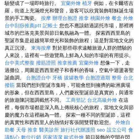
驗變成了一場即時旅行。
宜蘭外燴
植牙
例如，在卡爾塔吉
羅，街道上充滿燈光和聲音，遊客可以欣賞裝飾耶穌誕生場
景的手工陶瓷。
按摩
辦理台胞證
推拿
桃園外燴
餐盒
外燴
台中刮痧推薦ptt
記帳士
您也不應該錯過諾托市場，那裡將
城市的巴洛克美景與節日氣氛融為一體。 探索西西里島的
聖誕市集是超越簡單燈光和裝飾的旅程；這是對當地文化的
真正沉浸。
東海按摩
對於那些尋求遠離旅遊人群的體驗的
人來說，這裡有一些遊覽島上鮮為人知的市場的有用提示。
台中美式整復
撥筋證照
推拿推薦
宜蘭外燴
想像一下，走
過攤位，周圍是西西里橙子和香料的香味，空氣中迴盪著聖
誕曲調。
台胞證台中
牙橋
拔罐教學
台胞證過期
整骨
台北
撥筋
當我們想到聖誕市集時，可能會想到擁擠的歐洲廣場
的形象，但在西西里島，人們慶祝聖誕節是真實的，與通常
的旅遊陳詞濫調截然不同。
工商登記
台北高級外燴
在這
裡，每個市場都是深入島上傳統核心的旅程，當地文化與節
慶的魔力在這裡融為一體。 探索一種不同的聖誕節，這裡
的真實性和西西里人的熱情好客張開雙臂歡迎您。
外燴自
助餐
天母 推拿
醫美診所
旅行社代辦護照
seo
設立公司
會
議點心
數位行銷
居家清潔
歐式外燴
節日裝飾的空間在閃