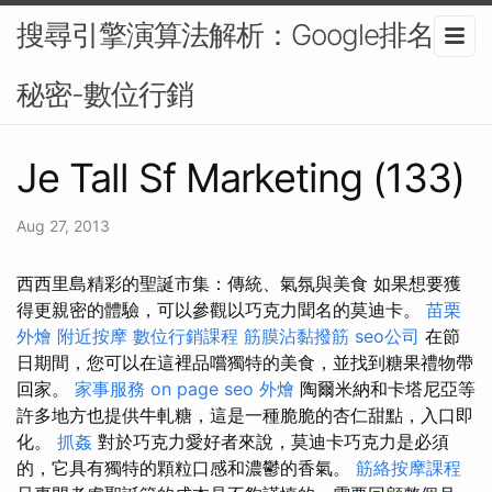
搜尋引擎演算法解析：Google排名的
秘密-數位行銷
Je Tall Sf Marketing (133)
Aug 27, 2013
西西里島精彩的聖誕市集：傳統、氣氛與美食 如果想要獲
得更親密的體驗，可以參觀以巧克力聞名的莫迪卡。
苗栗
外燴
附近按摩
數位行銷課程
筋膜沾黏撥筋
seo公司
在節
日期間，您可以在這裡品嚐獨特的美食，並找到糖果禮物帶
回家。
家事服務
on page seo
外燴
陶爾米納和卡塔尼亞等
許多地方也提供牛軋糖，這是一種脆脆的杏仁甜點，入口即
化。
抓姦
對於巧克力愛好者來說，莫迪卡巧克力是必須
的，它具有獨特的顆粒口感和濃鬱的香氣。
筋絡按摩課程