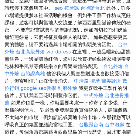
攤位，空氣中飄蕩著傳統音樂，營造出一個神奇的背景，邀
請您停下來參與其中。
seo
按摩課
台胞證台北
此外，許多
市場還提供參加社區活動的機會，例如手工藝工作坊或烹飪
課程，遊客可以與當地人交流並了解西西里聖誕節傳統的秘
密。 不要忘記嘗試典型的聖誕甜點，例如布切拉托和奶油
甜餡煎餅卷，它們將征服每個人的味蕾。 如果您想要更真
實的體驗，請不要錯過與市場相關的街頭美食活動。
台中
外燴
台北高級外燴
wordpress
在這裡，一邊品嚐奶油甜餡
煎餅卷，一邊品嚐熱紅酒，您可以欣賞街頭藝術家和演奏曼
陀林和手風琴等傳統樂器的音樂團體的表演。
台北外燴
台
中外燴
台胞證高雄
儘管我個人既喜歡贈送也喜歡接受明信
片，但寄明信片正在慢慢消失。
中清路 按摩
醫美診所
數
位行銷
google seo教學
到府外燴
我更喜歡手工製作的明
信片，所以我甚至花時間製作它們。
中式外燴
台北整骨推
薦
如果你也是一樣，你就需要考慮一下你寄了多少張、什
麼樣的明信片。 對於想要發現最真實傳統的人，建議參觀
不太知名的市場，例如諾託或莫迪卡的市場，在那裡您可以
呼吸真正的氛圍並結識當地工匠。
台胞證台南
台中泡腳
在
這裡，每個角落都講述著西西里島的一段歷史，因此市場體