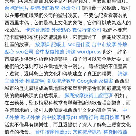
只專門考慮聖誕節的成本是不夠謹慎的，需要回顧整個月。
台胞證照片
身體撥筋教學
外燴公司
請推薦一家餐廳，我可
以在那裡組織我們公司的聖誕晚宴。 不要忘記看看著名的
西西里木偶，它們是島上文化的象徵，它們可以成為迷人的
收藏品。
卡式台胞證
外燴點心
數位行銷公司
我們不要忘
記卡薩特和布切拉蒂聖誕甜點，它們講述了一個關於家庭和
社區的故事。
按摩課
記帳士
seo是什麼
台中市按摩
外燴
點心
seo公司
台中整復推薦
清潔
wordpress
此外，許多
市場還提供迷你旅遊和遊樂場，孩子們可以安全地玩耍，而
他們的父母則可以在當地美食中漫步。 這些體驗不僅豐富
了遊覽，還與島上的文化和傳統建立了真正的聯繫。
清潔
宜蘭外燴
推拿證照
腳底按摩教學
Google商家檔案
西西里
城市的歷史廣場成為當地藝術家舉辦音樂會和回顧聖誕節傳
統的戲劇表演的自然場景。
腳底按摩技術士證照班
例如，
在巴勒莫，聖多梅尼科教堂會舉辦聖誕頌歌合唱音樂會，而
在陶爾米納，您可以參加慶祝西西里文化的舞蹈表演。
中
式外燴
歐式外燴
台中按摩排毒ptt
網路行銷
烏日按摩
這些
活動不僅具有娛樂性，而且還提供了深入了解島上豐富文化
遺產的機會。
台中按摩推薦ptt
穴道按摩課程
整脊師證照