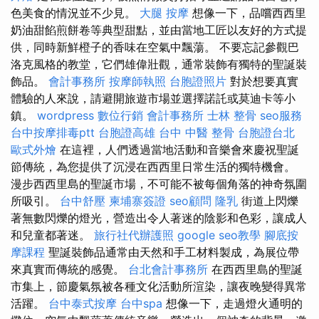
色美食的情況並不少見。
大腿 按摩
想像一下，品嚐西西里
奶油甜餡煎餅卷等典型甜點，並由當地工匠以友好的方式提
供，同時新鮮橙子的香味在空氣中飄蕩。 不要忘記參觀巴
洛克風格的教堂，它們雄偉壯觀，通常裝飾有獨特的聖誕裝
飾品。
會計事務所
按摩師執照
台胞證照片
對於想要真實
體驗的人來說，請避開旅遊市場並選擇諾託或莫迪卡等小
鎮。
wordpress
數位行銷
會計事務所
士林 整骨
seo服務
台中按摩排毒ptt
台胞證高雄
台中 中醫 整骨
台胞證台北
歐式外燴
在這裡，人們透過當地活動和音樂會來慶祝聖誕
節傳統，為您提供了沉浸在西西里日常生活的獨特機會。
漫步西西里島的聖誕市場，不可能不被每個角落的神奇氛圍
所吸引。
台中舒壓
柬埔寨簽證
seo顧問
隆乳
街道上閃爍
著無數閃爍的燈光，營造出令人著迷的陰影和色彩，讓成人
和兒童都著迷。
旅行社代辦護照
google seo教學
腳底按
摩課程
聖誕裝飾品通常由天然和手工材料製成，為展位帶
來真實而傳統的感覺。
台北會計事務所
在西西里島的聖誕
市集上，節慶氣氛被各種文化活動所渲染，讓夜晚變得異常
活躍。
台中泰式按摩
台中spa
想像一下，走過燈火通明的