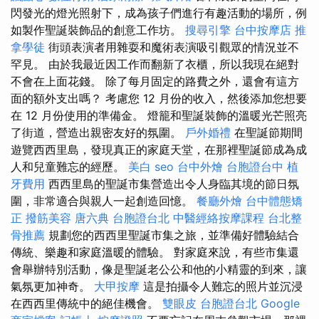
閃發光的燈光照射下，成為孩子們進行有趣活動的場所，例
如製作聖誕裝飾品的創意工作坊。
搜尋引擎
台中按摩店
推
拿學徒
街頭表演者用雜耍和魔術表演吸引觀眾的情況並不
罕見。 由於我最近因工作而翻新了衣櫃，所以我現在絕對
不會在上面花錢。 除了每月固定的路費之外，還會有這方
面的額外支出嗎？ 考慮您 12 月份的收入，然後添加您想要
在 12 月份使用的準備金。 燈籠和聖誕裝飾的溫暖光芒照亮
了街道，營造出親密友好的氛圍。
戶外婚禮
在聖誕節期間
遊覽西西里島，發現真正的家庭天堂，在那裡聖誕節成為成
人和兒童難忘的經歷。
美白
seo
台中外燴
台胞證台中
植
牙費用
西西里島的聖誕市集營造出令人身臨其境的節日氛
圍，非常適合與親人一起創造回憶。
餐廳外燴
台中體態矯
正
撥筋美容
唐六典
台胞證台北
中醫經絡按摩課程
台北整
骨推薦
規劃您的西西里聖誕市集之旅，並準備好體驗結合
傳統、樂趣和家庭溫暖的體驗。 對家庭來說，有些市集還
會舉辦特別活動，像是聖誕老公公和他的小精靈的到來，讓
氣氛更加神奇。
大甲按摩
這是拍攝令人難忘的照片並沉浸
在西西里傳統中的絕佳機會。
雙眼皮
台胞證台北
Google