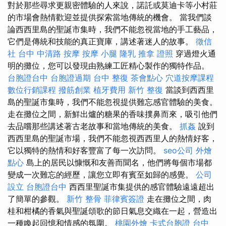
對於那些尋求更親密體驗的人來說，諾託或莫迪卡等小村莊
的市場會熱情歡迎並提供探索當地傳統的機會。 當我們談
論西西里島的聖誕市集時，我們不能忽視當地的手工藝品，
它們是傳統和技能的真正寶庫，講述著迷人的故事。
徵信
社
台中 中清路 按摩
按摩 小腿
隆乳
推拿 證照
穿過燈火通
明的攤位，您可以發現由熟練工匠精心製作的獨特作品。
台胞證台中
台胞證過期
台中 整復
茶會點心
穴道按摩課程
數位行銷課程
撥筋創業
植牙費用
新竹 整復
當談到西西里
島的聖誕市集時，我們不能忽視提供難忘感官體驗的美食。
走在攤位之間，新鮮出爐的糖果的香味撲鼻而來，吸引他們
去品嚐那些講述著古老故事和當地傳統的美食。
抓姦
說到
西西里島的聖誕市場，我們不能忽視西西里人的熱情好客，
它以獨特的熱情和好客豐富了每一次訪問。
seo公司
外燴
點心
島上的居民以慷慨和友善而聞名，他們將每個市場都
變成一次難忘的經歷，讓您立即有賓至如歸的感覺。
公司
設立
台胞證台中
西西里聖誕市集提供的感官體驗遠遠超出
了簡單的參觀。
新竹 整骨
菲律賓簽證
走在攤位之間，肉
桂和柑橘的香氣與聖誕頌歌的節日氣息交織在一起，營造出
一種喚起回憶和情感的氛圍。
桃園外燴
卡式台胞證
台中