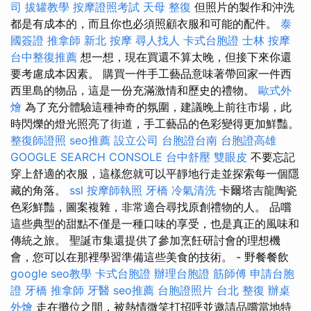
司
拔罐教學
按摩證照考試
天母 整復
但照片的製作和沖洗
都是有成本的，而且你也必須照顧衣服和可能的配件。
泰
國簽證
推拿師
新北 按摩
尋人找人
卡式台胞證
士林 按摩
台中整復推薦
想一想，現在買還不算太晚，但接下來你還
要考慮成本因素。 購買一件手工藝品意味著帶回家一件西
西里島的物品，這是一份充滿激情和歷史的禮物。
歐式外
燴
為了充分體驗這種神奇的氛圍，建議晚上前往市場，此
時閃爍的燈光照亮了街道，手工藝品的色彩變得更加鮮豔。
整復師證照
seo推薦
設立公司
台胞證台南
台胞證高雄
GOOGLE SEARCH CONSOLE
台中舒壓
雙眼皮
不要忘記
穿上舒適的衣服，這樣您就可以平靜地行走並探索每一個隱
藏的角落。
ssl
按摩師執照
牙橋
冷氣清洗
卡爾塔吉龍陶瓷
色彩鮮豔，圖案複雜，非常適合尋找原創禮物的人。 品嚐
這些典型的甜點不僅是一種口味的享受，也是真正的風味和
傳統之旅。 聖誕市集還提供了參加烹飪研討會的理想機
會，您可以在那裡學習準備這些美食的技術。 - 野餐餐飲
google seo教學
卡式台胞證
辦理台胞證
筋師傅
申請台胞
證
牙橋
推拿師
牙醫
seo推薦
台胞證照片
台北 整復
辦桌
外燴
走在攤位之間，被熱情微笑打招呼並邀請品嚐當地特