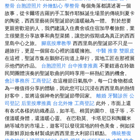
整骨
台胞證照片
外燴點心
學整骨
每個角落都講述著一個
故事，從卡爾塔吉羅的手工製作耶穌誕生場景的傳統到夏卡
的陶瓷，西西里藝術與聖誕節的溫暖融為一體。 對於想要
更親密歡迎的人，我們建議入住農舍或住宿加早餐旅館，業
主很樂意分享故事和典型菜餚，讓您的假期成為真正的西西
里島中心之旅。
腳底按摩教學
西西里島的聖誕節不只是一
趟旅行，更是一個留在心裡的溫暖擁抱。
中醫 推拿
雙眼皮
在這裡，聖誕市集在鵝卵石街道上舉行，當地工匠在那裡展
示他們的作品。
台胞證照片
台中推拿推薦
不要錯過在聆聽
民間團體演奏的聖誕歌曲的同時享用一杯熱紅酒的機會。
會計事務所
工商登記
在這種節日氣氛中，每一口食物都成
為一種值得分享的體驗，因此您可以沉浸在西西里島的熱情
好客中，並將這個神奇的聖誕節帶回家。
離婚
牙醫診所
公
司登記
后里按摩推薦
台北外燴
工商登記
此外，市面上還
有各式各樣的紡織產品，如羊毛、棉質的圍巾、毯子等，不
僅溫暖身體，還溫暖心靈。 在巴勒莫、卡塔尼亞和陶爾米
納等城市的市場上，遊客可以發現當地的特色美食，例如採
用新鮮原始食材製成的西西里意大利節日糕點。
傳統整復