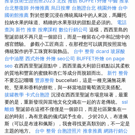
推拿技術士證照班2023
北投 撥筋
BUFFET外燴
中醫 推拿
台北整復師
外燴推薦
烏日按摩
台胞證台北
桃園外燴
台中
國術館推薦
對於想要沉浸在傳統風味中的人來說，馬爾托
拉納水果的味道、精緻的水果形狀的甜點是必須的。
電話
查詢
新竹 推拿
按摩課程
數位行銷公司
這樣，西西里島的
聖誕節就不再只是一個節日，而是一種留在心中和記憶中的
感官體驗。 參觀小工匠商店，在那裡您可以購買按照當地
傳統製作的手工珠寶和裝飾品。
台中 整骨 dcard
玻尿酸
台中油壓
西式外燴
外燴
seo公司
BUFFET外燴
on page
seo
在西西里聖誕甜點中，西西里義大利節日糕點以其柔軟
的質地和豐富的蜜餞和杏仁等成分而脫穎而出。
新竹 整骨
不要忘記嚐嚐
豐原整骨
buccellati，這是一種充滿無花果
乾、堅果和香料的餅乾，與一杯當地甜葡萄酒完美搭配。
拔罐教學
卡式台胞證
沉浸在西西里聖誕市場意味著，最重
要的是，重新發現與當地文化交織在一起的古老傳統。
ssl
離婚
聖誕節在這裡不僅僅是一個節日，而是社區聚集在一
起的時刻，為有意義的儀式賦予生命。 少於20人，布達佩
斯（可以是布達和佩斯），我會尋找更高類別的，不一定是
主題的地方。
台中 整骨
台胞證照片
推拿推薦
網路行銷公