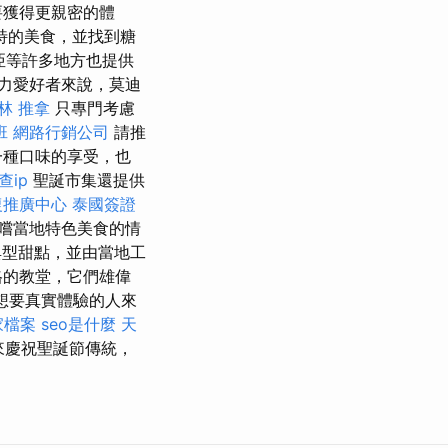
要獲得更親密的體
特的美食，並找到糖
亞等許多地方也提供
力愛好者來說，莫迪
林 推拿
只專門考慮
班
網路行銷公司
請推
一種口味的享受，也
查ip
聖誕市集還提供
復推廣中心
泰國簽證
嚐當地特色美食的情
典型甜點，並由當地工
格的教堂，它們雄偉
想要真實體驗的人來
商家檔案
seo是什麼
天
來慶祝聖誕節傳統，