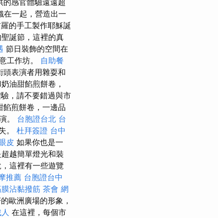
供的感官體驗遠遠超
織在一起，營造出一
吉羅的手工製作耶穌誕
的聖誕節，這裡的真
遇
節日裝飾的空間在
創意工作坊。
自助餐
街頭表演者用雜耍和
和奶油甜餡煎餅卷，
驗，請不要錯過與市
甜餡煎餅卷，一邊品
表演。
台胞證台北
台
消失。
杜拜簽證
台中
眼皮
如果你也是一
是超越簡單燈光和裝
說，這裡有一些遊覽
摩推薦
台胞證台中
筋膜沾黏撥筋
茶會
網
擠的歐洲廣場的形象，
找人
在這裡，每個市