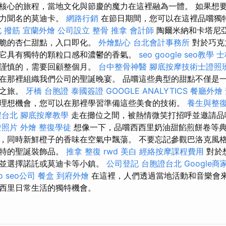
核心的旅程，當地文化與節慶的魔力在這裡融為一體。 如果想
克力聞名的莫迪卡。
網路行銷
在節日期間，您可以在這裡品嚐獨
 撥筋
宜蘭外燴
公司設立
整骨 推拿
會計師
陶爾米納和卡塔尼
脆脆的杏仁甜點，入口即化。
外燴點心
台北會計事務所
對於巧克
它具有獨特的顆粒口感和濃鬱的香氣。
seo
google seo教學
士
夠謹慎的，需要回顧整個月。
台中整骨神醫
腳底按摩技術士證照
在那裡組織我們公司的聖誕晚宴。 品嚐這些典型的甜點不僅是
統之旅。
牙橋
台胞證
泰國簽證
GOOGLE ANALYTICS
餐廳外燴
理想機會，您可以在那裡學習準備這些美食的技術。
養生與整
程台北
腳底按摩教學
走在攤位之間，被熱情微笑打招呼並邀請品
證照片
外燴
整復學徒
想像一下，品嚐西西里奶油甜餡煎餅卷等
，同時新鮮橙子的香味在空氣中飄蕩。 不要忘記參觀巴洛克風
獨特的聖誕裝飾品。
推拿 整復
rwd
美白
經絡按摩課程費用
對於
場並選擇諾託或莫迪卡等小鎮。
公司登記
台胞證台北
Google
o
seo公司
餐盒
到府外燴
在這裡，人們透過當地活動和音樂會
西里日常生活的獨特機會。