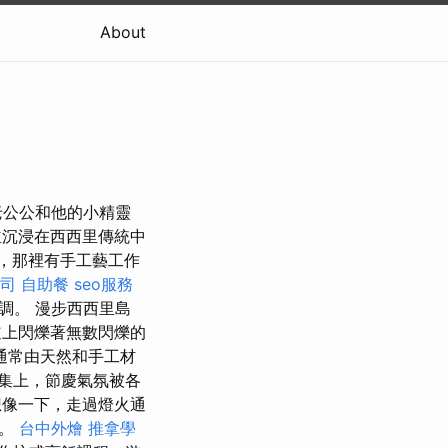
About
老公公和他的小精靈
沉浸在西西里傳統中
，那裡有手工藝工作
司
自助餐
seo服務
調。 漫步西西里島
上閃爍著無數閃爍的
通常由天然和手工材
集上，節慶氣氛被各
像一下，走過燈火通
中。
台中外燴
推拿學