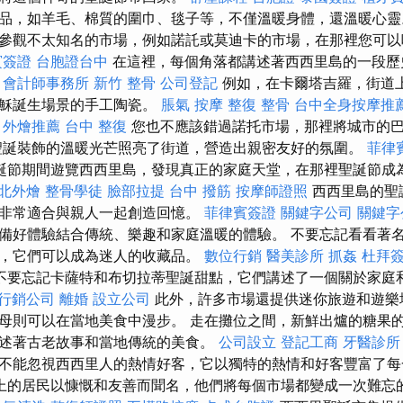
品，如羊毛、棉質的圍巾、毯子等，不僅溫暖身體，還溫暖心靈
參觀不太知名的市場，例如諾託或莫迪卡的市場，在那裡您可以
賓簽證
台胞證台中
在這裡，每個角落都講述著西西里島的一段歷
。
會計師事務所
新竹 整骨
公司登記
例如，在卡爾塔吉羅，街道
耶穌誕生場景的手工陶瓷。
脹氣 按摩
整復 整骨
台中全身按摩推
外燴推薦
台中 整復
您也不應該錯過諾托市場，那裡將城市的
聖誕裝飾的溫暖光芒照亮了街道，營造出親密友好的氛圍。
菲律
誕節期間遊覽西西里島，發現真正的家庭天堂，在那裡聖誕節成
北外燴
整骨學徒
臉部拉提
台中 撥筋
按摩師證照
西西里島的聖
非常適合與親人一起創造回憶。
菲律賓簽證
關鍵字公司
關鍵字
備好體驗結合傳統、樂趣和家庭溫暖的體驗。 不要忘記看看著
，它們可以成為迷人的收藏品。
數位行銷
醫美診所
抓姦
杜拜
不要忘記卡薩特和布切拉蒂聖誕甜點，它們講述了一個關於家庭
行銷公司
離婚
設立公司
此外，許多市場還提供迷你旅遊和遊樂
母則可以在當地美食中漫步。 走在攤位之間，新鮮出爐的糖果
述著古老故事和當地傳統的美食。
公司設立
登記工商
牙醫診所
不能忽視西西里人的熱情好客，它以獨特的熱情和好客豐富了
上的居民以慷慨和友善而聞名，他們將每個市場都變成一次難忘