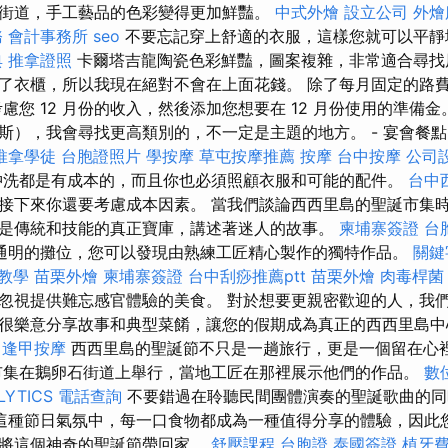
街道，手工藝品的色彩變得更加鮮豔。
中式外燴
設立公司
外燴
務
會計事務所
seo
不要忘記穿上舒適的衣服，這樣您就可以平靜
典
推拿證照
卡爾塔吉龍陶瓷色彩鮮豔，圖案複雜，非常適合尋找
了衣櫃，所以我現在絕對不會在上面花錢。 除了每月固定的路
慮您 12 月份的收入，然後添加您想要在 12 月份使用的準備金
斯），我會尋找更高類別的，不一定是主題的地方。 - 宴會餐
推拿學徒
台胞證照片
學按摩
草屯按摩推薦
按摩
台中按摩
公司
沖洗都是有成本的，而且你也必須照顧衣服和可能的配件。
台中
接下來你還要考慮成本因素。 當我們談論西西里島的聖誕市集
是傳統和技能的真正寶庫，講述著迷人的故事。
柬埔寨簽證
台
通明的攤位，您可以發現由熟練工匠精心製作的獨特作品。
關鍵
o教學
苗栗外燴
柬埔寨簽證
台中刮痧推薦ptt
苗栗外燴
肉毒桿菌
忽視提供難忘感官體驗的美食。 對於想要更親密歡迎的人，我
很樂意分享故事和典型菜餚，讓您的假期成為真正的西西里島
逢甲按摩
西西里島的聖誕節不只是一趟旅行，更是一個留在心
市集在鵝卵石街道上舉行，當地工匠在那裡展示他們的作品。
數
LYTICS
電話查詢
不要錯過在聆聽民間團體演奏的聖誕歌曲的同
這種節日氣氛中，每一口食物都成為一種值得分享的體驗，因此
並將這個神奇的聖誕節帶回家。
舒壓課程
台胞證
泰國簽證
植牙