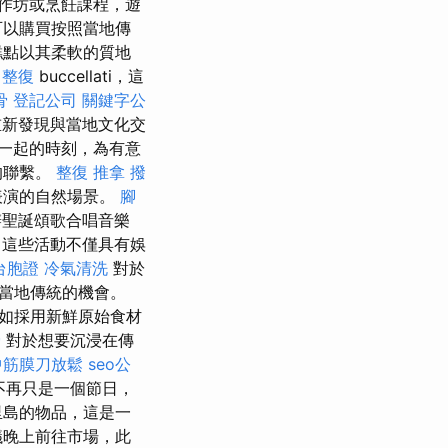
作坊或烹飪課程，遊
可以購買按照當地傳
糕點以其柔軟的質地
整復
buccellati，這
骨
登記公司
關鍵字公
重新發現與當地文化交
一起的時刻，為有意
的聯繫。
整復 推拿
撥
表演的自然場景。
腳
辦聖誕頌歌合唱音樂
這些活動不僅具有娛
台胞證
冷氣清洗
對於
當地傳統的機會。
如採用新鮮原始食材
骨
對於想要沉浸在傳
中筋膜刀放鬆
seo公
不再只是一個節日，
里島的物品，這是一
議晚上前往市場，此