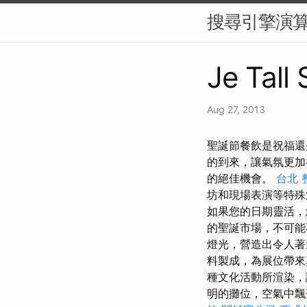
搜尋引擎演算
Je Tall
Aug 27, 2013
聖誕節餐飲是祝福還
的到來，讓氣氛更
的絕佳機會。
台北 
坊和現場表演等特
如果您的日期靈活，
的聖誕市場，不可能
燈光，營造出令人著
料製成，為展位帶
種文化活動所渲染
明的攤位，空氣中飄