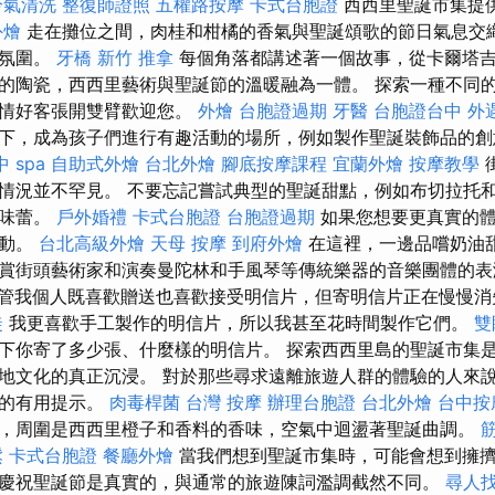
冷氣清洗
整復師證照
五權路按摩
卡式台胞證
西西里聖誕市集提
外燴
走在攤位之間，肉桂和柑橘的香氣與聖誕頌歌的節日氣息交
的氛圍。
牙橋
新竹 推拿
每個角落都講述著一個故事，從卡爾塔
的陶瓷，西西里藝術與聖誕節的溫暖融為一體。 探索一種不同
熱情好客張開雙臂歡迎您。
外燴
台胞證過期
牙醫
台胞證台中
外
下，成為孩子們進行有趣活動的場所，例如製作聖誕裝飾品的
 spa
自助式外燴
台北外燴
腳底按摩課程
宜蘭外燴
按摩教學
情況並不罕見。 不要忘記嘗試典型的聖誕甜點，例如布切拉托
的味蕾。
戶外婚禮
卡式台胞證
台胞證過期
如果您想要更真實的體
活動。
台北高級外燴
天母 按摩
到府外燴
在這裡，一邊品嚐奶油
賞街頭藝術家和演奏曼陀林和手風琴等傳統樂器的音樂團體的
管我個人既喜歡贈送也喜歡接受明信片，但寄明信片正在慢慢
徒
我更喜歡手工製作的明信片，所以我甚至花時間製作它們。
雙
下你寄了多少張、什麼樣的明信片。 探索西西里島的聖誕市集
地文化的真正沉浸。 對於那些尋求遠離旅遊人群的體驗的人來
場的有用提示。
肉毒桿菌
台灣 按摩
辦理台胞證
台北外燴
台中按
，周圍是西西里橙子和香料的香味，空氣中迴盪著聖誕曲調。
鬆
卡式台胞證
餐廳外燴
當我們想到聖誕市集時，可能會想到擁
慶祝聖誕節是真實的，與通常的旅遊陳詞濫調截然不同。
尋人