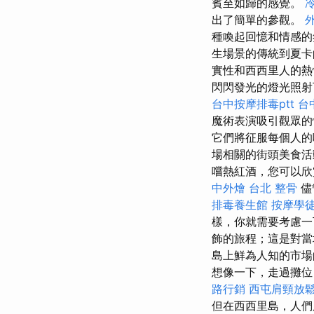
賓至如歸的感覺。
出了簡單的參觀。
種喚起回憶和情感
生場景的傳統到夏卡
實性和西西里人的
閃閃發光的燈光照射
台中按摩排毒ptt
台中
魔術表演吸引觀眾的
它們將征服每個人
場相關的街頭美食
嚐熱紅酒，您可以欣
中外燴
台北 整骨
儘
排毒養生館
按摩學
樣，你就需要考慮一
飾的旅程；這是對當
島上鮮為人知的市
想像一下，走過攤位
路行銷
西屯肩頸放
但在西西里島，人們