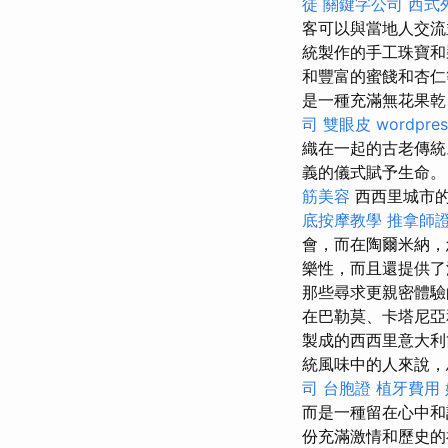
徒
關鍵字公司
西式
客可以與當地人交流
統製作的手工珠寶
和豐富的蜜餞和杏
是一種充滿無花果乾
司
雙眼皮
wordpres
織在一起的古老傳
義的儀式賦予生命。
筋美容
西西里城市的
底按摩教學
推拿師
會，而在陶爾米納，
樂性，而且還提供了
那些尋求更親密體驗
在巴勒莫、卡塔尼亞
製成的西西里意大
統風味中的人來說，
司
台胞證
植牙費用
而是一種留在心中和
份充滿激情和歷史