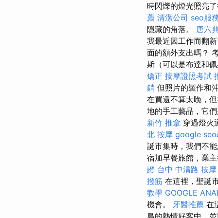
時閃爍的燈光照亮了
薦
清潔公司
seo服
隱藏的角落。
唐六
我最近因工作而翻新
面的額外支出嗎？ 考
斯（可以是布達和佩
矯正
按摩證照考試
銷
但照片的製作和
在買還不算太晚，但
地的手工藝品，它們
新竹 推拿
穿過燈火
北 按摩
google se
誕市集時，我們不能
宿加早餐旅館，業主
證
台中 中清路 按摩
撥筋
在這裡，聖誕
教學
GOOGLE ANA
機會。
牙醫推薦
在
島的熱情好客中，