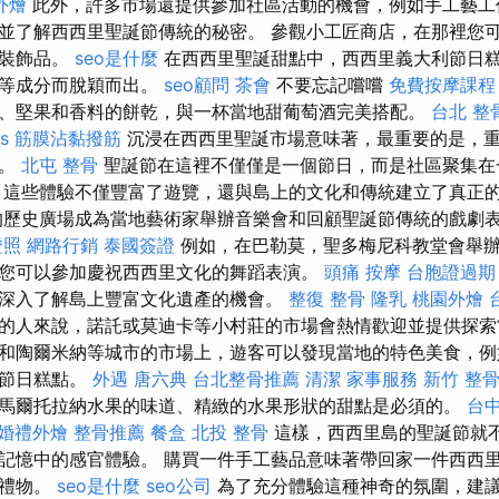
外燴
此外，許多市場還提供參加社區活動的機會，例如手工藝工
並了解西西里聖誕節傳統的秘密。 參觀小工匠商店，在那裡您
和裝飾品。
seo是什麼
在西西里聖誕甜點中，西西里義大利節日
仁等成分而脫穎而出。
seo顧問
茶會
不要忘記嚐嚐
免費按摩課程
、堅果和香料的餅乾，與一杯當地甜葡萄酒完美搭配。
台北 整
s
筋膜沾黏撥筋
沉浸在西西里聖誕市場意味著，最重要的是，
統。
北屯 整骨
聖誕節在這裡不僅僅是一個節日，而是社區聚集在
 這些體驗不僅豐富了遊覽，還與島上的文化和傳統建立了真正
歷史廣場成為當地藝術家舉辦音樂會和回顧聖誕節傳統的戲劇
證照
網路行銷
泰國簽證
例如，在巴勒莫，聖多梅尼科教堂會舉
您可以參加慶祝西西里文化的舞蹈表演。
頭痛 按摩
台胞證過期
深入了解島上豐富文化遺產的機會。
整復 整骨
隆乳
桃園外燴
的人來說，諾託或莫迪卡等小村莊的市場會熱情歡迎並提供探索
和陶爾米納等城市的市場上，遊客可以發現當地的特色美食，例
利節日糕點。
外遇
唐六典
台北整骨推薦
清潔
家事服務
新竹 整
馬爾托拉納水果的味道、精緻的水果形狀的甜點是必須的。
台
婚禮外燴
整骨推薦
餐盒
北投 整骨
這樣，西西里島的聖誕節就
記憶中的感官體驗。 購買一件手工藝品意味著帶回家一件西西
的禮物。
seo是什麼
seo公司
為了充分體驗這種神奇的氛圍，建