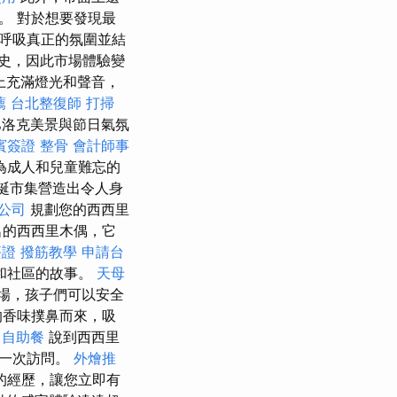
。 對於想要發現最
呼吸真正的氛圍並結
史，因此市場體驗變
上充滿燈光和聲音，
薦
台北整復師
打掃
巴洛克美景與節日氣氛
賓簽證
整骨
會計師事
為成人和兒童難忘的
誕市集營造出令人身
公司
規劃您的西西里
名的西西里木偶，它
簽證
撥筋教學
申請台
和社區的故事。
天母
場，孩子們可以安全
的香味撲鼻而來，吸
自助餐
說到西西里
每一次訪問。
外燴推
的經歷，讓您立即有