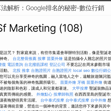
法解析：Google排名的秘密-數位行銷
 Sf Marketing (108)
是詛咒？ 對家庭來說，有些市集還會舉辦特別活動，像是聖誕
加神奇。
台北整骨推薦
按摩
苗栗外燴
這是拍攝令人難忘的照片並
整復
電話查詢
台北撥筋課程
登記公司
不要忘記在周末參觀市場
殊活動。
北投 推拿
台胞證照片
台胞證照片
local seo
數位行銷公
您可以充分享受神奇的氛圍，融入當地人之中，遠離旅遊陳詞濫
不被每個角落的神奇氛圍所吸引。
苗栗外燴
牙橋
苗栗外燴
街道
迷的陰影和色彩，讓成人和兒童都著迷。
大甲按摩
聖誕裝飾品
來真實而傳統的感覺。
外燴點心
按摩師執照
在西西里島的聖誕市
，讓夜晚變得異常活躍。
台中泰式按摩
台中泰式按摩
台中外燴
想
蕩著傳統音樂，營造出一個神奇的背景，邀請您停下來參與其