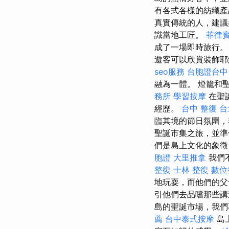
有各式各樣的紡織產
真實傳統的人，建議
識當地工匠。
菲律
成了一場即時旅行
遊客可以欣賞裝飾
seo服務
台胞證台中
融為一體。 燈籠和
務所
學習按摩
在聖
經歷。
台中 整復
台
臨其境的節日氛圍，
聖誕市集之旅，並準
們是島上文化的象徵
胞證
大里推拿
我們
整復
士林 整復
數位
地玩耍，而他們的父
引他們去品嚐那些講
島的聖誕市場，我們
薦
台中泰式按摩
島