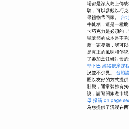
場都是深入島上傳統
驗，可以參觀以巧
果禮物帶回家。
台北
牛軋糖，這是一種
卡巧克力是必須的，
聖誕節的成本是不
薦一家餐廳，我可以
是真正的風味和傳
了參加烹飪研討會的
墊下巴
經絡按摩課
況並不少見。
台胞
匠以友好的方式提供
壯觀，通常裝飾有
說，請避開旅遊市
母 撥筋
on page se
為您提供了沉浸在西