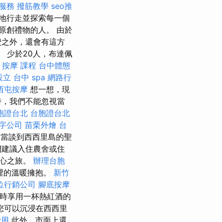
服務
撥筋教學
seo推
地行走並探索每一個
原創禮物的人。 由於
費之外，還會有這方
。 少於20人，布達佩
點
按摩 課程
台中體態
設立
台中 spa
網路行
西屯按摩
想一想，現
時，我們不能忽視當
胞證台北
台胞證台北
字公司
苗栗外燴
台
當談到西西里島的聖
們建議入住農舍或住
中心之旅。
辦理台胞
裡的溫暖擁抱。
新竹
位行銷公司
腳底按摩
時享用一杯熱紅酒的
您可以沉浸在西西里
費用
此外，市面上還